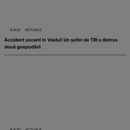
8 AUG
ACTUALE
Accident șocant în Vaslui! Un șofer de TIR a distrus
două gospodării
8 AUG
ACTUALE