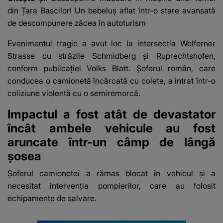
fanilor
din Țara Bascilor! Un bebeluș aflat într-o stare avansată
de descompunere zăcea în autoturism
Evenimentul tragic a avut loc la intersecția Wolferner
Strasse cu străzile Schmidberg și Ruprechtshofen,
conform publicației Volks Blatt. Șoferul român, care
conducea o camionetă încărcată cu colete, a intrat într-o
coliziune violentă cu o semiremorcă.
Impactul a fost atât de devastator
încât ambele vehicule au fost
aruncate într-un câmp de lângă
șosea
Șoferul camionetei a rămas blocat în vehicul și a
necesitat intervenția pompierilor, care au folosit
echipamente de salvare.