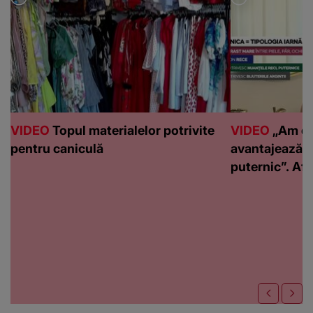
VIDEO
Topul materialelor potrivite
VIDEO
„Am de
pentru caniculă
avantajează c
puternic”. Află