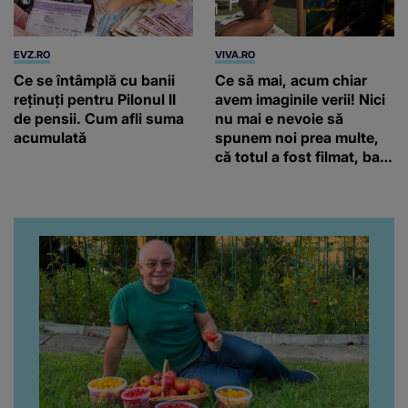
EVZ.RO
VIVA.RO
Ce se întâmplă cu banii
Ce să mai, acum chiar
reținuți pentru Pilonul II
avem imaginile verii! Nici
de pensii. Cum afli suma
nu mai e nevoie să
acumulată
spunem noi prea multe,
că totul a fost filmat, ba
chiar artistul și-a întrebat
iubita dacă e adevărat! Și
da, frumoasa iubită a lui
Florin Ristei e...