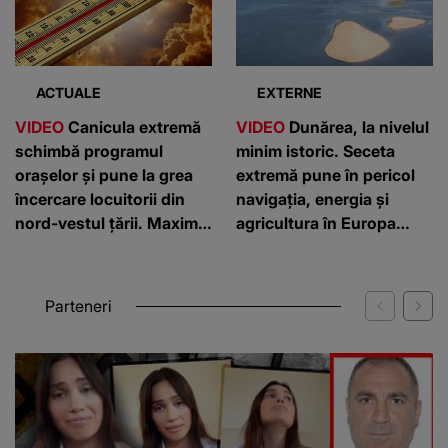
ACTUALE
EXTERNE
VIDEO
Canicula extremă
VIDEO
Dunărea, la nivelul
schimbă programul
minim istoric. Seceta
orașelor și pune la grea
extremă pune în pericol
încercare locuitorii din
navigația, energia și
nord-vestul țării. Maxime
agricultura în Europa
de 40 de grade
Centrală și de Est
Parteneri