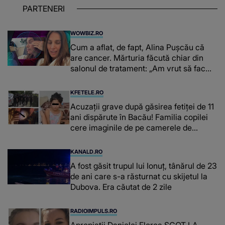
PARTENERI
WOWBIZ.RO
Cum a aflat, de fapt, Alina Pușcău că
are cancer. Mărturia făcută chiar din
salonul de tratament: „Am vrut să fac
niște genuflexiuni și a început să mă
înțepe sânul”
KFETELE.RO
Acuzații grave după găsirea fetiței de 11
ani dispărute în Bacău! Familia copilei
cere imaginile de pe camerele de
supraveghere: „Nu s-a mai dus sora
mea...”
KANALD.RO
A fost găsit trupul lui Ionuț, tânărul de 23
de ani care s-a răsturnat cu skijetul la
Dubova. Era căutat de 2 zile
RADIOIMPULS.RO
Apropiații Danielei Florea SCOT LA