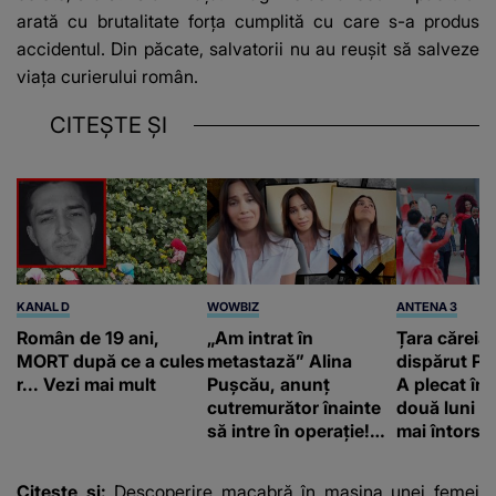
arată cu brutalitate forța cumplită cu care s-a produs
accidentul. Din păcate, salvatorii nu au reușit să salveze
viața curierului român.
CITEȘTE ȘI
KANAL D
WOWBIZ
ANTENA 3
Român de 19 ani,
„Am intrat în
Țara căreia 
MORT după ce a cules
metastază” Alina
dispărut Pr
r... Vezi mai mult
Pușcău, anunț
A plecat în
cutremurător înainte
două luni și
să intre în operație!
mai întors
Vedeta a transmis un
mesaj emoționant
Citește și:
Descoperire macabră în mașina unei femei