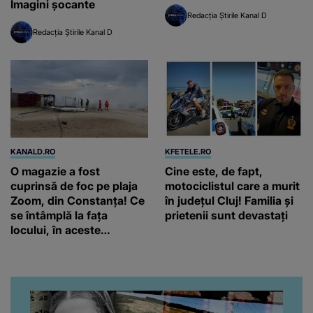
Imagini șocante
Redacția Știrile Kanal D
Redacția Știrile Kanal D
KANALD.RO
KFETELE.RO
O magazie a fost
Cine este, de fapt,
cuprinsă de foc pe plaja
motociclistul care a murit
Zoom, din Constanța! Ce
în județul Cluj! Familia și
se întâmplă la fața
prietenii sunt devastați
locului, în aceste
momente