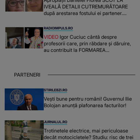
IVEALĂ DETALII CUTREMURĂTOARE
după arestarea fostului ei partener.
PRIN CE A FOST NEVOITĂ să treacă
românca ucisă în Italia și ascunsă în
RADIOIMPULS.RO
lada unui pat: " Îmi pare rău că nu am
VIDEO
Igor Cuciuc cântă despre
reușit să fac mai mult pentru ea și..."
profesorii care, prin răbdare și dăruire,
au contribuit la FORMAREA
OAMENILOR DE ASTĂZI. Ce spune
despre dascălii care lasă amprente
puternice ÎN SUFLETELE ELEVILOR,
PARTENERI
chiar și după trecerea anilor: "De
fiecare dată când..."
STIRILEBZI.RO
Vești bune pentru români! Guvernul Ilie
Bolojan anunță plafonarea facturilor!
JURNALUL.RO
Trotinetele electrice, mai periculoase
decât motocicletele? Studiu: risc de trei