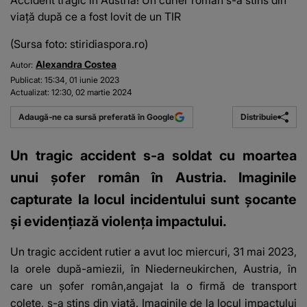
Accident tragic în Austria! Un curier român s-a stins din
viață după ce a fost lovit de un TIR
(Sursa foto: stiridiaspora.ro)
Alexandra Costea
Autor:
Publicat:
15:34, 01 iunie 2023
Actualizat:
12:30, 02 martie 2024
Distribuie
Adaugă-ne ca sursă preferată în Google
Un tragic accident s-a soldat cu moartea
unui șofer român în Austria. Imaginile
capturate la locul incidentului sunt șocante
și evidențiază violența impactului.
Un tragic accident rutier a avut loc miercuri, 31 mai 2023,
la orele după-amiezii, în Niederneukirchen, Austria, în
care un șofer român,angajat la o firmă de transport
colete, s-a stins din viață. Imaginile de la locul impactului