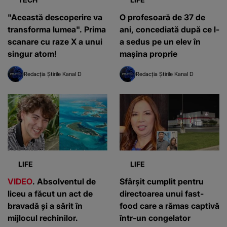
"Această descoperire va
O profesoară de 37 de
transforma lumea". Prima
ani, concediată după ce l-
scanare cu raze X a unui
a sedus pe un elev în
singur atom!
mașina proprie
Redacția Știrile Kanal D
Redacția Știrile Kanal D
LIFE
LIFE
VIDEO
. Absolventul de
Sfârșit cumplit pentru
liceu a făcut un act de
directoarea unui fast-
bravadă și a sărit în
food care a rămas captivă
mijlocul rechinilor.
într-un congelator