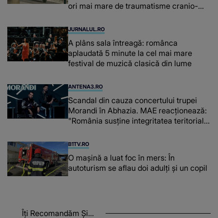
ori mai mare de traumatisme cranio-
cerebrale
JURNALUL.RO
A plâns sala întreagă: românca
aplaudată 5 minute la cel mai mare
festival de muzică clasică din lume
ANTENA3.RO
Scandal din cauza concertului trupei
Morandi în Abhazia. MAE reacționează:
"România susține integritatea teritorială
a Georgiei"
B1TV.RO
O maşină a luat foc în mers: În
autoturism se aflau doi adulți și un copil
Îți Recomandăm Și...