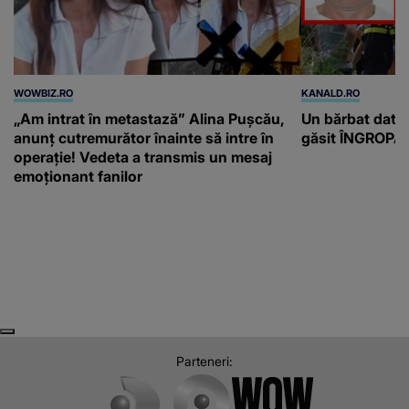
WOWBIZ.RO
KANALD.RO
„Am intrat în metastază” Alina Pușcău,
Un bărbat dat di
anunț cutremurător înainte să intre în
găsit ÎNGROPAT 
operație! Vedeta a transmis un mesaj
emoționant fanilor
Next
Previous
Parteneri: