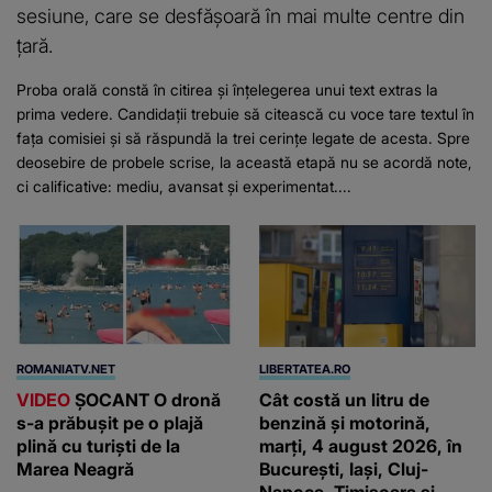
sesiune, care se desfășoară în mai multe centre din
țară.
Proba orală constă în citirea și înțelegerea unui text extras la
prima vedere. Candidații trebuie să citească cu voce tare textul în
fața comisiei și să răspundă la trei cerințe legate de acesta. Spre
deosebire de probele scrise, la această etapă nu se acordă note,
ci calificative: mediu, avansat și experimentat....
ROMANIATV.NET
LIBERTATEA.RO
VIDEO
ŞOCANT O dronă
Cât costă un litru de
s-a prăbuşit pe o plajă
benzină și motorină,
plină cu turişti de la
marți, 4 august 2026, în
Marea Neagră
București, Iași, Cluj-
Napoca, Timișoara și