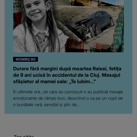
WOWBIZ.RO
Durere fără margini după moartea Raisei, fetița
de 9 ani ucisă în accidentul de la Cluj. Mesajul
sfâșietor al mamei sale: „Te iubim…”
În ultimele ore, cei care au cunoscut-o au publicat mesaje
emoționante de rămas-bun, descriind-o ca pe un copil de
o bunătate rară, sensibil și plin de...
Top citite