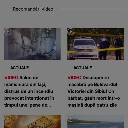
Recomandări video
ACTUALE
ACTUALE
VIDEO
Salon de
VIDEO
Descoperire
manichiură din Iași,
macabră pe Bulevardul
distrus de un incendiu
Victoriei din Sibiu! Un
provocat intenționat în
bărbat, găsit mort într-o
timpul unei pene de
mașină după patru zile
curent