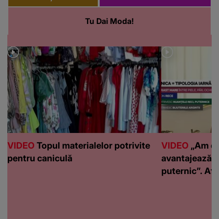
Tu Dai Moda!
VIDEO
Topul materialelor potrivite
VIDEO
„Am de
pentru caniculă
avantajează c
puternic”. Află