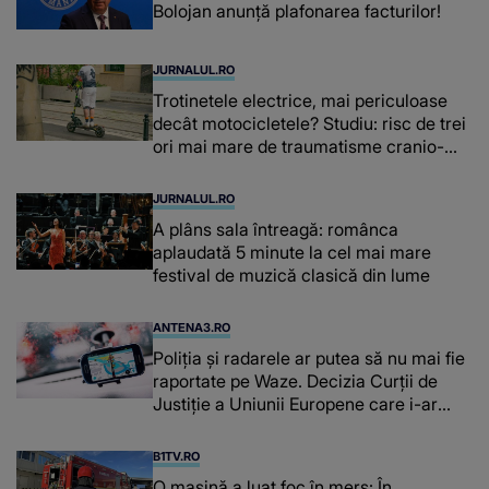
Bolojan anunță plafonarea facturilor!
JURNALUL.RO
Trotinetele electrice, mai periculoase
decât motocicletele? Studiu: risc de trei
ori mai mare de traumatisme cranio-
cerebrale
JURNALUL.RO
A plâns sala întreagă: românca
aplaudată 5 minute la cel mai mare
festival de muzică clasică din lume
ANTENA3.RO
Poliţia şi radarele ar putea să nu mai fie
raportate pe Waze. Decizia Curţii de
Justiție a Uniunii Europene care i-ar
afecta pe şoferi
B1TV.RO
O maşină a luat foc în mers: În