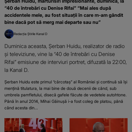
Șerban Huidu, mărturisiri impresionante, duminică, la
“40 de întrebări cu Denise Rifai” “Mai ales după
accidentele mele, au fost situații în care m-am gândit
bine dacă pot să merg mai departe sau nu”
Redacția Știrile Kanal D
Duminica aceasta, Șerban Huidu, realizator de radio
și televiziune, vine la “40 de întrebări cu Denise
Rifai” emisiune de interviuri portret, difuzată la 22:00,
la Kanal D.
Șerban Huidu este primul “cârcotaș” al României și continuă să își
mențină titulatura, la mai bine de două decenii de când, sub
umbrela pamfletului, disecă gafele făcute de vedetele autohtone.
Până în anul 2014, Mihai Găinușă i-a fost coleg de platou, până
când acesta din...