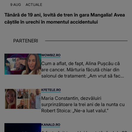
9 AUG
ACTUALE
Tânără de 19 ani, lovită de tren în gara Mangalia! Avea
căștile în urechi în momentul accidentului
PARTENERI
WOWBIZ.RO
Cum a aflat, de fapt, Alina Pușcău că
are cancer. Mărturia făcută chiar din
salonul de tratament: „Am vrut să fac
niște genuflexiuni și a început să mă
înțepe sânul”
KFETELE.RO
Maria Constantin, dezvăluiri
surprinzătoare la trei ani de la nunta cu
Robert Stoica: „Ne-a luat valul.”
KANALD.RO