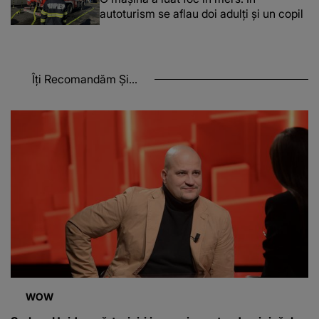
autoturism se aflau doi adulți și un copil
Îți Recomandăm Și...
WOW