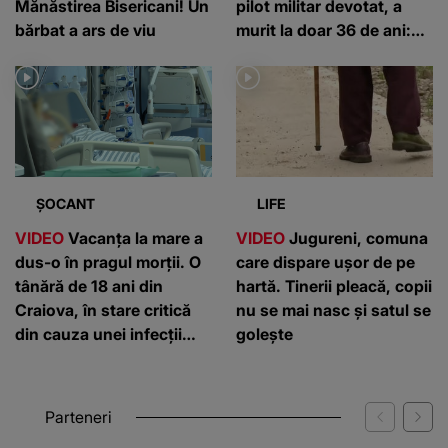
Mănăstirea Bisericani! Un
pilot militar devotat, a
bărbat a ars de viu
murit la doar 36 de ani:
”Un om de nota 10”
ȘOCANT
LIFE
VIDEO
Vacanța la mare a
VIDEO
Jugureni, comuna
dus-o în pragul morții. O
care dispare ușor de pe
tânără de 18 ani din
hartă. Tinerii pleacă, copii
Craiova, în stare critică
nu se mai nasc și satul se
din cauza unei infecții
golește
rare
Parteneri