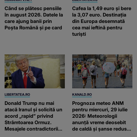
Când se plătesc pensiile
Cafea la 1,49 euro și bere
în august 2026. Datele la
la 3,07 euro. Destinația
care ajung banii prin
din Europa desemnată
Poșta Română și pe card
cea mai ieftină pentru
turiști
LIBERTATEA.RO
KANALD.RO
Donald Trump nu mai
Prognoza meteo ANM
atacă Iranul și solicită un
pentru miercuri, 29 iulie
acord „rapid” privind
2026: Meteorologii
Strâmtoarea Ormuz.
anunță vreme deosebit
Mesajele contradictorii
de caldă și șanse reduse
trimise de Teheran
de precipitații