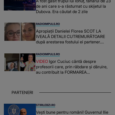
A fost găsit trupul lui Ionuț, tânărul de 23
de ani care s-a răsturnat cu skijetul la
Dubova. Era căutat de 2 zile
RADIOIMPULS.RO
Apropiații Danielei Florea SCOT LA
IVEALĂ DETALII CUTREMURĂTOARE
după arestarea fostului ei partener.
PRIN CE A FOST NEVOITĂ să treacă
românca ucisă în Italia și ascunsă în
RADIOIMPULS.RO
lada unui pat: " Îmi pare rău că nu am
VIDEO
Igor Cuciuc cântă despre
reușit să fac mai mult pentru ea și..."
profesorii care, prin răbdare și dăruire,
au contribuit la FORMAREA
OAMENILOR DE ASTĂZI. Ce spune
despre dascălii care lasă amprente
puternice ÎN SUFLETELE ELEVILOR,
PARTENERI
chiar și după trecerea anilor: "De
fiecare dată când..."
STIRILEBZI.RO
Vești bune pentru români! Guvernul Ilie