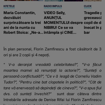
KFETELE
RADIO IMPULS
CLICK
Maria Constantin,
VIDEO Selly,
Tragedie pe
dezvăluiri
ANUNȚUL
grecească 
surprinzătoare la trei
MOMENTULUI despre
copil de doa
ani de la nunta cu
NIBIRU! Ce se va
înecat în pi
Robert Stoica: „Ne-a
întâmpla și CINE
bar
luat valul.”
SUNT CEI VIZAȚI de
această situație: "Îmi
e ciudă că..."
În plan personal, Florin Zamfirescu a fost căsătorit de 3
ori și are 2 copii și 4 nepoți.
“
V-a deranjat vreodată celebritatea?”, “V-a făcut
moartea mamei să renunțați la actorie?”, “Sunteți o
persoană conflictuală?”, “Ce v
ă
leagă de Corneliu Vadim
Tudor?”, “Pentru cine bat clopotele în politică?", “Cât de
tare vă enervează să depindeți de cineva?”, “V-a spus fiul
dvs. că sunteți învechit?”
sunt doar câteva dintre
întrebările adresate de Denise Rifai lui Florin Zamfirescu