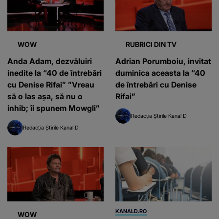
WOW
RUBRICI DIN TV
Anda Adam, dezvăluiri
Adrian Porumboiu, invitat
inedite la “40 de întrebări
duminica aceasta la “40
cu Denise Rifai” ”Vreau
de întrebări cu Denise
să o las așa, să nu o
Rifai”
inhib; îi spunem Mowgli”
Redacția Știrile Kanal D
Redacția Știrile Kanal D
KANALD.RO
WOW