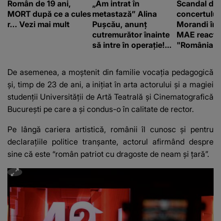
Român de 19 ani,
„Am intrat în
Scandal di
MORT după ce a cules
metastază” Alina
concertului
r... Vezi mai mult
Pușcău, anunț
Morandi în 
cutremurător înainte
MAE reacți
să intre în operație!
"România s
Vedeta a transmis un
integritatea 
mesaj emoționant
a Georgiei"
De asemenea, a moștenit din familie vocația pedagogică
fanilor
și, timp de 23 de ani, a inițiat în arta actorului și a magiei
studenții Universității de Artă Teatrală și Cinematografică
București pe care a și condus-o în calitate de rector.
Pe lângă cariera artistică, românii îl cunosc și pentru
declarațiile politice tranșante, actorul afirmând despre
sine că este “român patriot cu dragoste de neam și țară”.