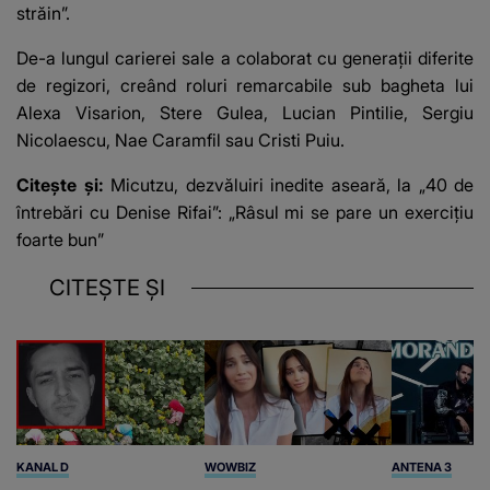
străin”.
De-a lungul carierei sale a colaborat cu generații diferite
de regizori, creând roluri remarcabile sub bagheta lui
Alexa Visarion, Stere Gulea, Lucian Pintilie, Sergiu
Nicolaescu, Nae Caramfil sau Cristi Puiu.
Citește și:
Micutzu, dezvăluiri inedite aseară, la „40 de
întrebări cu Denise Rifai”: „Râsul mi se pare un exercițiu
foarte bun”
CITEȘTE ȘI
KANAL D
WOWBIZ
ANTENA 3