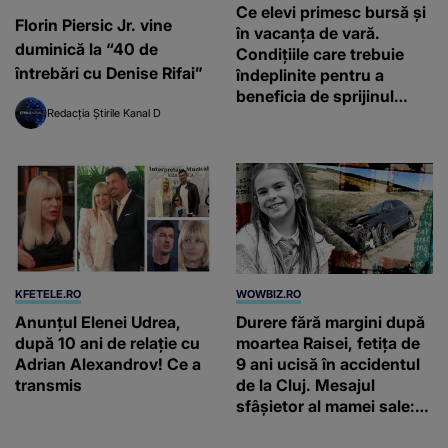
Ce elevi primesc bursă și
Florin Piersic Jr. vine
în vacanța de vară.
duminică la “40 de
Condițiile care trebuie
întrebări cu Denise Rifai”
îndeplinite pentru a
beneficia de sprijinul
Redacția Știrile Kanal D
financiar
KFETELE.RO
WOWBIZ.RO
Anunțul Elenei Udrea,
Durere fără margini după
după 10 ani de relație cu
moartea Raisei, fetița de
Adrian Alexandrov! Ce a
9 ani ucisă în accidentul
transmis
de la Cluj. Mesajul
sfâșietor al mamei sale:
„Te iubim…”