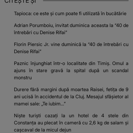
CITEȘTE ȘI
Tapioca: ce este și cum poate fi utilizată în bucătărie
Adrian Porumboiu, invitat duminica aceasta la “40 de
întrebări cu Denise Rifai”
Florin Piersic Jr. vine duminică la “40 de întrebări cu
Denise Rifai”
Paznic înjunghiat într-o localitate din Timiș. Omul a
ajuns în stare gravă la spital după un scandal
monstru
Durere fără margini după moartea Raisei, fetița de 9
ani ucisă în accidentul de la Cluj. Mesajul sfâșietor al
mamei sale: „Te iubim…”
Niște turiști cazați la un hotel de 4 stele din
Constanța au plecat în cameră cu 2,6 kg de salam și
cașcaval de la micul dejun