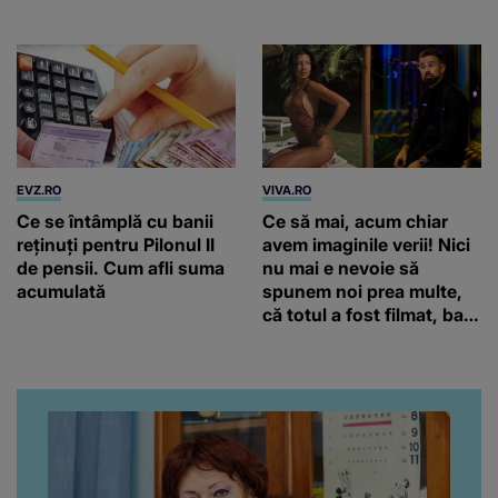
EVZ.RO
VIVA.RO
Ce se întâmplă cu banii
Ce să mai, acum chiar
reținuți pentru Pilonul II
avem imaginile verii! Nici
de pensii. Cum afli suma
nu mai e nevoie să
acumulată
spunem noi prea multe,
că totul a fost filmat, ba
chiar artistul și-a întrebat
iubita dacă e adevărat! Și
da, frumoasa iubită a lui
Florin Ristei e...