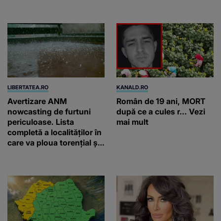
starea lui pură. Totul
primul minut”
arată ca în filme! /
GALERIE FOTO
LIBERTATEA.RO
KANALD.RO
Avertizare ANM
Român de 19 ani, MORT
nowcasting de furtuni
după ce a cules r... Vezi
periculoase. Lista
mai mult
completă a localităților în
care va ploua torențial și
cu grindină