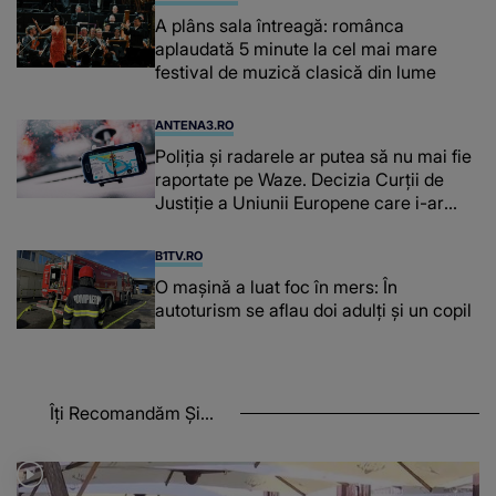
A plâns sala întreagă: românca
aplaudată 5 minute la cel mai mare
festival de muzică clasică din lume
ANTENA3.RO
Poliţia şi radarele ar putea să nu mai fie
raportate pe Waze. Decizia Curţii de
Justiție a Uniunii Europene care i-ar
afecta pe şoferi
B1TV.RO
O maşină a luat foc în mers: În
autoturism se aflau doi adulți și un copil
Îți Recomandăm Și...