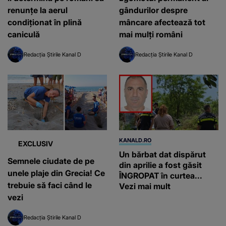
renunțe la aerul
gândurilor despre
condiționat în plină
mâncare afectează tot
caniculă
mai mulți români
Redacția Știrile Kanal D
Redacția Știrile Kanal D
KANALD.RO
EXCLUSIV
Un bărbat dat dispărut
Semnele ciudate de pe
din aprilie a fost găsit
unele plaje din Grecia! Ce
ÎNGROPAT în curtea...
trebuie să faci când le
Vezi mai mult
vezi
Redacția Știrile Kanal D