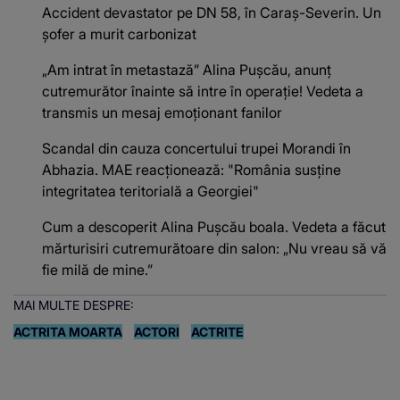
Accident devastator pe DN 58, în Caraș-Severin. Un
șofer a murit carbonizat
„Am intrat în metastază” Alina Pușcău, anunț
cutremurător înainte să intre în operație! Vedeta a
transmis un mesaj emoționant fanilor
Scandal din cauza concertului trupei Morandi în
Abhazia. MAE reacționează: "România susține
integritatea teritorială a Georgiei"
Cum a descoperit Alina Pușcău boala. Vedeta a făcut
mărturisiri cutremurătoare din salon: „Nu vreau să vă
fie milă de mine.”
MAI MULTE DESPRE:
ACTRITA MOARTA
ACTORI
ACTRITE