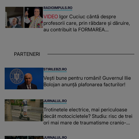
românca ucisă în Italia și ascunsă în
RADIOIMPULS.RO
lada unui pat: " Îmi pare rău că nu am
VIDEO
Igor Cuciuc cântă despre
reușit să fac mai mult pentru ea și..."
profesorii care, prin răbdare și dăruire,
au contribuit la FORMAREA
OAMENILOR DE ASTĂZI. Ce spune
despre dascălii care lasă amprente
puternice ÎN SUFLETELE ELEVILOR,
PARTENERI
chiar și după trecerea anilor: "De
fiecare dată când..."
STIRILEBZI.RO
Vești bune pentru români! Guvernul Ilie
Bolojan anunță plafonarea facturilor!
JURNALUL.RO
Trotinetele electrice, mai periculoase
decât motocicletele? Studiu: risc de trei
ori mai mare de traumatisme cranio-
cerebrale
JURNALUL.RO