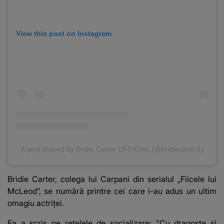
View this post on Instagram
A post shared by Bridie Carter OFFICIAL (@bridiecarter1)
Bridie Carter, colega lui Carpani din serialul „Fiicele lui
McLeod”, se numără printre cei care i-au adus un ultim
omagiu actriței.
Ea a scris pe rețelele de socializare: "Cu dragoste și