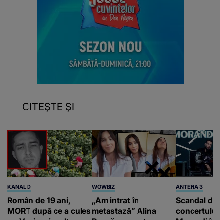
CITEȘTE ȘI
KANAL D
WOWBIZ
ANTENA 3
Român de 19 ani,
„Am intrat în
Scandal di
MORT după ce a cules
metastază” Alina
concertului