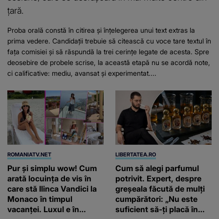
țară.
Proba orală constă în citirea și înțelegerea unui text extras la
prima vedere. Candidații trebuie să citească cu voce tare textul în
fața comisiei și să răspundă la trei cerințe legate de acesta. Spre
deosebire de probele scrise, la această etapă nu se acordă note,
ci calificative: mediu, avansat și experimentat....
ROMANIATV.NET
LIBERTATEA.RO
Pur și simplu wow! Cum
Cum să alegi parfumul
arată locuința de vis în
potrivit. Expert, despre
care stă Ilinca Vandici la
greșeala făcută de mulți
Monaco în timpul
cumpărători: „Nu este
vacanței. Luxul e în
suficient să-ți placă în