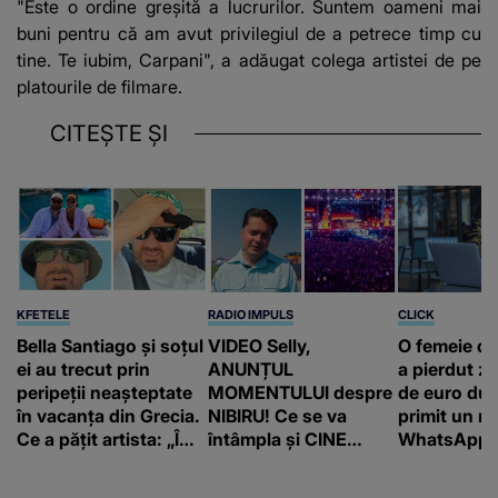
"Este o ordine greșită a lucrurilor. Suntem oameni mai
buni pentru că am avut privilegiul de a petrece timp cu
tine. Te iubim, Carpani", a adăugat colega artistei de pe
platourile de filmare.
CITEȘTE ȘI
KFETELE
RADIO IMPULS
CLICK
Bella Santiago și soțul
VIDEO Selly,
O femeie d
ei au trecut prin
ANUNȚUL
a pierdut ze
peripeții neașteptate
MOMENTULUI despre
de euro dup
în vacanța din Grecia.
NIBIRU! Ce se va
primit un m
Ce a pățit artista: „Îmi
întâmpla și CINE
WhatsApp. 
pare rău!”
SUNT CEI VIZAȚI de
că va moște
această situație: "Îmi
175.000 de 