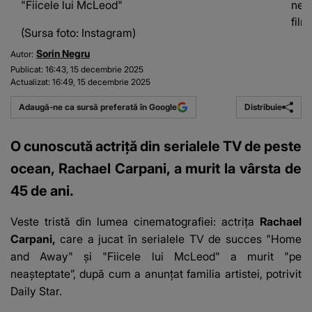
"Fiicele lui McLeod"
neaș
film
(Sursa foto: Instagram)
Sorin Negru
Autor:
Publicat:
16:43, 15 decembrie 2025
Actualizat:
16:49, 15 decembrie 2025
Distribuie
Adaugă-ne ca sursă preferată în Google
O cunoscută actriță din serialele TV de peste
ocean, Rachael Carpani, a murit la vârsta de
45 de ani.
Veste tristă din lumea cinematografiei: actrița
Rachael
Carpani,
care a jucat în serialele TV de succes "Home
and Away" și "Fiicele lui McLeod"
a murit "pe
neașteptate”
, după cum a anunțat familia artistei, potrivit
Daily Star.