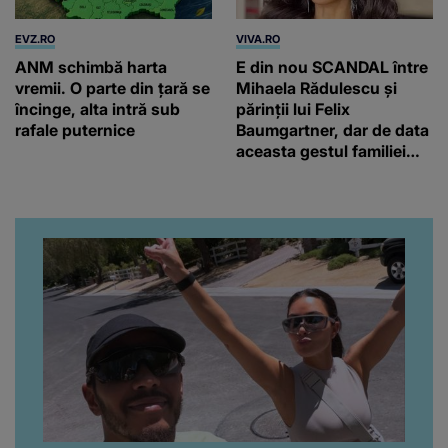
EVZ.RO
VIVA.RO
ANM schimbă harta
E din nou SCANDAL între
vremii. O parte din țară se
Mihaela Rădulescu și
încinge, alta intră sub
părinții lui Felix
rafale puternice
Baumgartner, dar de data
aceasta gestul familiei
regretatului ei iubit a
înfuriat-o pe vedeta
noastră! Fostei
prezentatoare nici că-i
vine să creadă că s-a
ajuns până aici, dar e
adevărat, au făcut-o și pe
asta! Și ce a ieșit la iveală
ar fi prea mult pentru
oricine: "Cu… mine, fata
româncă...”