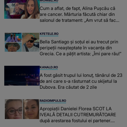
WOWBIZ.RO
Cum a aflat, de fapt, Alina Pușcău că
are cancer. Mărturia făcută chiar din
salonul de tratament: „Am vrut să fac
niște genuflexiuni și a început să mă
înțepe sânul”
KFETELE.RO
Bella Santiago și soțul ei au trecut prin
peripeții neașteptate în vacanța din
Grecia. Ce a pățit artista: „Îmi pare rău!”
KANALD.RO
A fost găsit trupul lui Ionuț, tânărul de 23
de ani care s-a răsturnat cu skijetul la
Dubova. Era căutat de 2 zile
RADIOIMPULS.RO
Apropiații Danielei Florea SCOT LA
IVEALĂ DETALII CUTREMURĂTOARE
după arestarea fostului ei partener.
PRIN CE A FOST NEVOITĂ să treacă