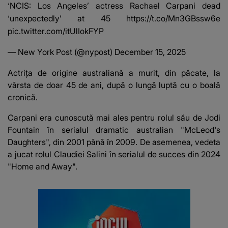
‘NCIS: Los Angeles’ actress Rachael Carpani dead
‘unexpectedly’ at 45
https://t.co/Mn3GBssw6e
pic.twitter.com/itUlIokFYP
— New York Post (@nypost)
December 15, 2025
Actrița de origine australiană a murit, din păcate, la
vârsta de doar 45 de ani, după o lungă luptă cu o boală
cronică.
Carpani era cunoscută mai ales pentru rolul său de Jodi
Fountain în serialul dramatic australian "McLeod's
Daughters", din 2001 până în 2009. De asemenea, vedeta
a jucat rolul Claudiei Salini în serialul de succes din 2024
"Home and Away".