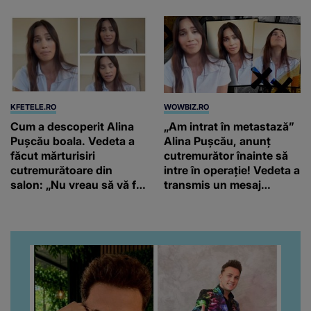
KFETELE.RO
WOWBIZ.RO
Cum a descoperit Alina
„Am intrat în metastază”
Pușcău boala. Vedeta a
Alina Pușcău, anunț
făcut mărturisiri
cutremurător înainte să
cutremurătoare din
intre în operație! Vedeta a
salon: „Nu vreau să vă fie
transmis un mesaj
milă de mine.”
emoționant fanilor