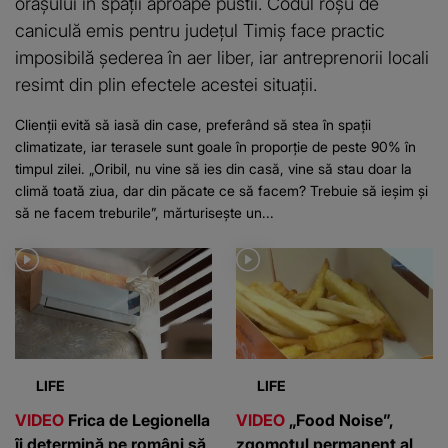
orașului în spații aproape pustii. Codul roșu de
caniculă emis pentru județul Timiș face practic
imposibilă șederea în aer liber, iar antreprenorii locali
resimt din plin efectele acestei situații.
Clienții evită să iasă din case, preferând să stea în spații
climatizate, iar terasele sunt goale în proporție de peste 90% în
timpul zilei. „Oribil, nu vine să ies din casă, vine să stau doar la
climă toată ziua, dar din păcate ce să facem? Trebuie să ieșim și
să ne facem treburile”, mărturisește un...
LIFE
LIFE
VIDEO
Frica de Legionella
VIDEO
„Food Noise”,
îi determină pe români să
zgomotul permanent al