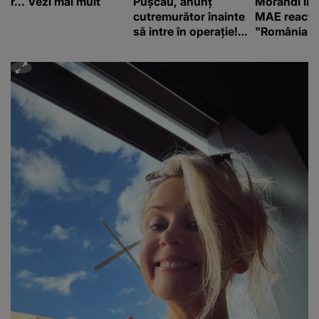
r... Vezi mai mult
Pușcău, anunț
Morandi în 
cutremurător înainte
MAE reacți
să intre în operație!
"România s
Vedeta a transmis un
integritatea 
mesaj emoționant
a Georgiei"
fanilor