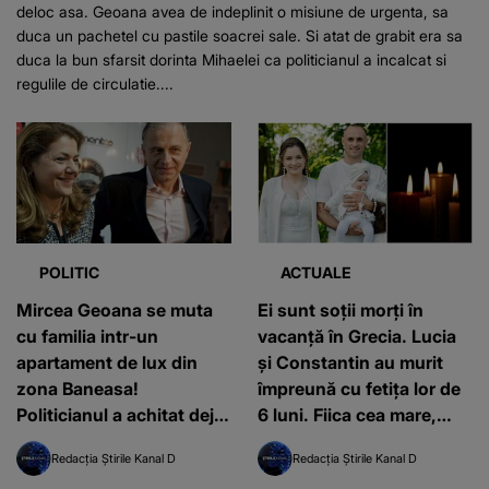
deloc asa. Geoana avea de indeplinit o misiune de urgenta, sa
duca un pachetel cu pastile soacrei sale. Si atat de grabit era sa
duca la bun sfarsit dorinta Mihaelei ca politicianul a incalcat si
regulile de circulatie....
POLITIC
ACTUALE
Mircea Geoana se muta
Ei sunt soții morți în
cu familia intr-un
vacanță în Grecia. Lucia
apartament de lux din
și Constantin au murit
zona Baneasa!
împreună cu fetița lor de
Politicianul a achitat deja
6 luni. Fiica cea mare,
avansul pentru o locuinta
grav rănită, a rămas
Redacția Știrile Kanal D
Redacția Știrile Kanal D
de 210 metri patrati, al
singură pe lume