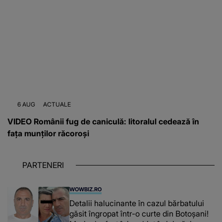
6 AUG
ACTUALE
VIDEO Românii fug de caniculă: litoralul cedează în
fața munților răcoroși
PARTENERI
WOWBIZ.RO
Detalii halucinante în cazul bărbatului
găsit îngropat într-o curte din Botoșani!