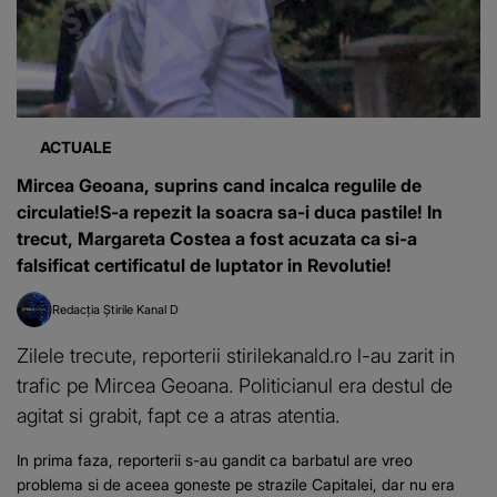
ACTUALE
Mircea Geoana, suprins cand incalca regulile de
circulatie!S-a repezit la soacra sa-i duca pastile! In
trecut, Margareta Costea a fost acuzata ca si-a
falsificat certificatul de luptator in Revolutie!
Redacția Știrile Kanal D
Zilele trecute, reporterii stirilekanald.ro l-au zarit in
trafic pe Mircea Geoana. Politicianul era destul de
agitat si grabit, fapt ce a atras atentia.
In prima faza, reporterii s-au gandit ca barbatul are vreo
problema si de aceea goneste pe strazile Capitalei, dar nu era