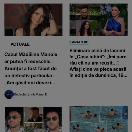
carui pret estimativ este
de 200000 de euro
KANALD.RO
ACTUALE
Eliminare plină de lacrimi
Cazul Mădălina Manole
în „Casa iubirii”: „Îmi pare
ar putea fi redeschis.
rău că nu am reușit...”.
Anunțul a fost făcut de
Aflați cine va pleca acasă
în ediția de duminică, 19
un detectiv particular:
iulie, de la orele 16:00 și
„Am găsit noi dovezi
19:00, doar la Kanal D
solide, imperios
Redacția Știrile Kanal D
necesare”