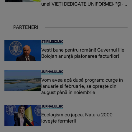
unei VIEȚI DEDICATE UNIFORMEI: "Și-a
îndeplinit misiunile cu responsabilitate,
iar în relația cu colegii a fost un sprijin,
un sfătuitor și un..."
PARTENERI
STIRILEBZI.RO
Vești bune pentru români! Guvernul Ilie
Bolojan anunță plafonarea facturilor!
JURNALUL.RO
Vom avea apă după program: curge în
ianuarie și februarie, se oprește din
august până în noiembrie
JURNALUL.RO
Ecologism cu japca. Natura 2000
lovește fermierii