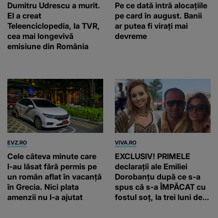
Dumitru Udrescu a murit.
Pe ce dată intră alocațiile
El a creat
pe card în august. Banii
Teleenciclopedia, la TVR,
ar putea fi virați mai
cea mai longevivă
devreme
emisiune din România
EVZ.RO
VIVA.RO
Cele câteva minute care
EXCLUSIV! PRIMELE
l-au lăsat fără permis pe
declarații ale Emiliei
un român aflat în vacanță
Dorobanțu după ce s-a
în Grecia. Nici plata
spus că s-a ÎMPĂCAT cu
amenzii nu l-a ajutat
fostul soț, la trei luni de
când au divorțat. Ce-a
putut să spună frumoasa