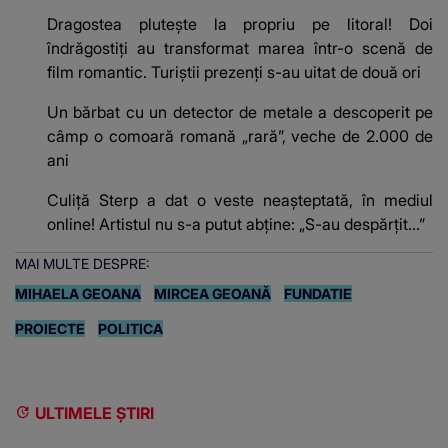
Dragostea plutește la propriu pe litoral! Doi
îndrăgostiți au transformat marea într-o scenă de
film romantic. Turiștii prezenți s-au uitat de două ori
Un bărbat cu un detector de metale a descoperit pe
câmp o comoară romană „rară”, veche de 2.000 de
ani
Culiță Sterp a dat o veste neașteptată, în mediul
online! Artistul nu s-a putut abține: „S-au despărțit...”
MAI MULTE DESPRE:
MIHAELA GEOANA
MIRCEA GEOANĂ
FUNDATIE
PROIECTE
POLITICA
ULTIMELE ȘTIRI