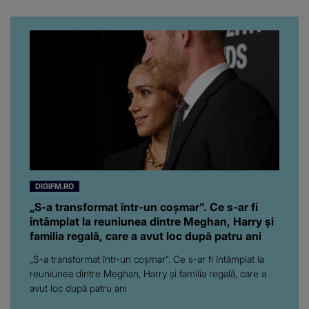
artistă i-a lăsat MASCĂ
pe toți. De data aceasta,
chiar a rupt tăcerea:
”Poate că aveam să ne
spunem, să ne...”
DIGIFM.RO
„S-a transformat într-un coșmar”. Ce s-ar fi
întâmplat la reuniunea dintre Meghan, Harry și
familia regală, care a avut loc după patru ani
„S-a transformat într-un coșmar”. Ce s-ar fi întâmplat la
reuniunea dintre Meghan, Harry și familia regală, care a
avut loc după patru ani