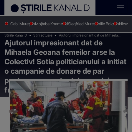
Gabi Mureșan
Mojtaba Khamenei
Siegfried Muresan
Ilie Bolojan
Nicușo
Stirile Kanal D
Stiri actuale
Ajutorul impresionant dat de Mihaela
Ajutorul impresionant dat de
Geoana femeilor arse la Colectiv! Sotia
politicianului a initiat o campanie de
Mihaela Geoana femeilor arse la
donare de par pentru reprezentantele
sexului frumos afectate in zona capilara!
Colectiv! Sotia politicianului a initiat
o campanie de donare de par
pentru reprezentantele sexului
frumos afectate in zona capilara!