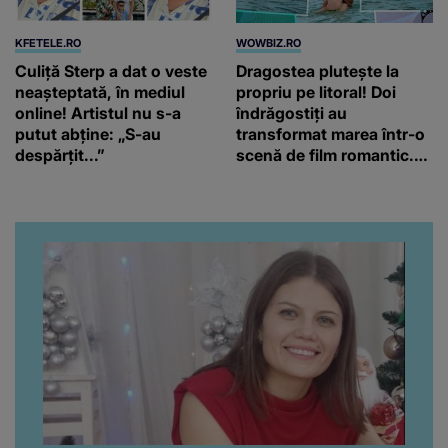
KFETELE.RO
WOWBIZ.RO
Culiță Sterp a dat o veste
Dragostea plutește la
neașteptată, în mediul
propriu pe litoral! Doi
online! Artistul nu s-a
îndrăgostiți au
putut abține: „S-au
transformat marea într-o
despărțit...”
scenă de film romantic.
Turiștii prezenți s-au uitat
de două ori