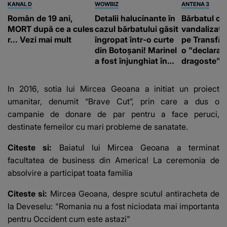
KANAL D
WOWBIZ
ANTENA 3
Român de 19 ani,
Detalii halucinante în
Bărbatul ca
MORT după ce a cules
cazul bărbatului găsit
vandalizat 
r... Vezi mai mult
îngropat într-o curte
pe Transfă
din Botoșani! Marinel
o "declaraţ
a fost înjunghiat în
dragoste" e
inimă, iar concubina
poliție și c
lui se numără printre
mediu
In 2016, sotia lui Mircea Geoana a initiat un proiect
suspecți
umanitar, denumit “Brave Cut”, prin care a dus o
campanie de donare de par pentru a face peruci,
destinate femeilor cu mari probleme de sanatate.
Citeste si:
Baiatul lui Mircea Geoana a terminat
facultatea de business din America! La ceremonia de
absolvire a participat toata familia
Citeste si:
Mircea Geoana, despre scutul antiracheta de
la Deveselu: "Romania nu a fost niciodata mai importanta
pentru Occident cum este astazi"