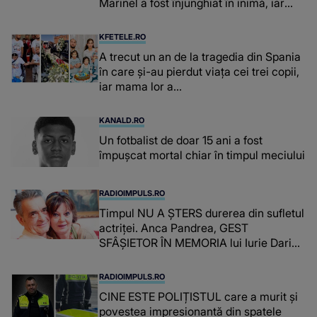
Marinel a fost înjunghiat în inimă, iar
concubina lui se numără printre
suspecți
KFETELE.RO
A trecut un an de la tragedia din Spania
în care și-au pierdut viața cei trei copii,
iar mama lor a…
KANALD.RO
Un fotbalist de doar 15 ani a fost
împușcat mortal chiar în timpul meciului
RADIOIMPULS.RO
Timpul NU A ȘTERS durerea din sufletul
actriței. Anca Pandrea, GEST
SFÂȘIETOR ÎN MEMORIA lui Iurie Darie:
"A fost copleșitor. Pe măsură ce trece
timpul parcă..."
RADIOIMPULS.RO
CINE ESTE POLIȚISTUL care a murit și
povestea impresionantă din spatele