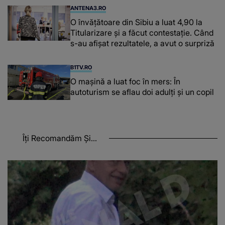
ANTENA3.RO
O învățătoare din Sibiu a luat 4,90 la
Titularizare și a făcut contestație. Când
s-au afișat rezultatele, a avut o surpriză
B1TV.RO
O maşină a luat foc în mers: În
autoturism se aflau doi adulți și un copil
Îți Recomandăm Și...