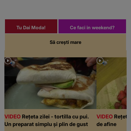
Tu Dai Moda!
Ce faci in weekend?
Să crești mare
VIDEO
Rețeta zilei - tortilla cu pui.
VIDEO
Rețeta 
Un preparat simplu și plin de gust
de afine