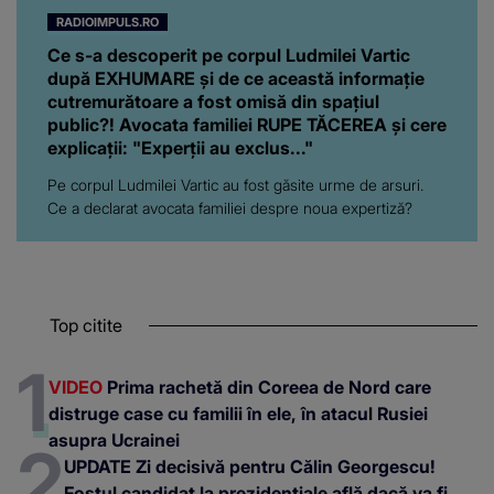
RADIOIMPULS.RO
Ce s-a descoperit pe corpul Ludmilei Vartic
după EXHUMARE și de ce această informație
cutremurătoare a fost omisă din spațiul
public?! Avocata familiei RUPE TĂCEREA și cere
explicații: "Experții au exclus..."
Pe corpul Ludmilei Vartic au fost găsite urme de arsuri.
Ce a declarat avocata familiei despre noua expertiză?
Top citite
VIDEO
Prima rachetă din Coreea de Nord care
distruge case cu familii în ele, în atacul Rusiei
asupra Ucrainei
UPDATE Zi decisivă pentru Călin Georgescu!
Fostul candidat la prezidențiale află dacă va fi