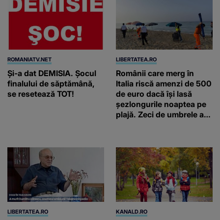
ROMANIATV.NET
LIBERTATEA.RO
Şi-a dat DEMISIA. Şocul
Românii care merg în
finalului de săptămână,
Italia riscă amenzi de 500
se resetează TOT!
de euro dacă își lasă
șezlongurile noaptea pe
plajă. Zeci de umbrele au
fost deja ridicate
LIBERTATEA.RO
KANALD.RO