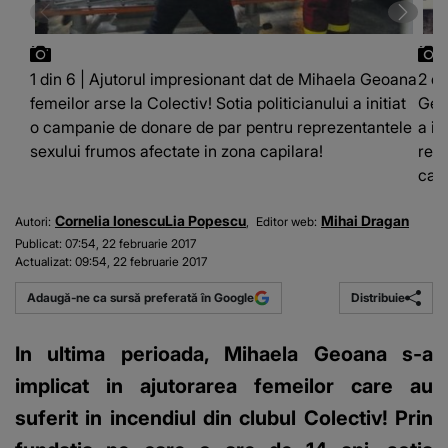
1 din 6 | Ajutorul impresionant dat de Mihaela Geoana
2 di
femeilor arse la Colectiv! Sotia politicianului a initiat
Geoa
o campanie de donare de par pentru reprezentantele
a in
sexului frumos afectate in zona capilara!
repr
capi
Cornelia Ionescu
Lia Popescu
Mihai Dragan
Autori:
Editor web:
Publicat:
07:54, 22 februarie 2017
Actualizat:
09:54, 22 februarie 2017
Distribuie
Adaugă-ne ca sursă preferată în Google
In ultima perioada, Mihaela Geoana s-a
implicat in ajutorarea femeilor care au
suferit in incendiul din clubul Colectiv! Prin