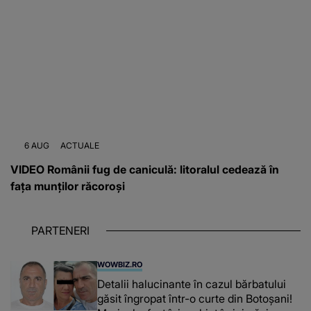
6 AUG
ACTUALE
VIDEO Românii fug de caniculă: litoralul cedează în
fața munților răcoroși
PARTENERI
WOWBIZ.RO
Detalii halucinante în cazul bărbatului
găsit îngropat într-o curte din Botoșani!