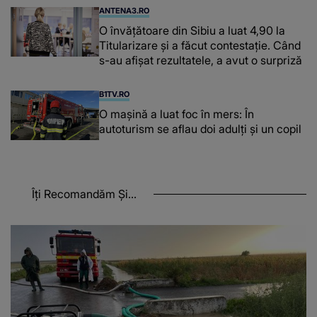
ANTENA3.RO
O învățătoare din Sibiu a luat 4,90 la
Titularizare și a făcut contestație. Când
s-au afișat rezultatele, a avut o surpriză
B1TV.RO
O maşină a luat foc în mers: În
autoturism se aflau doi adulți și un copil
Îți Recomandăm Și...