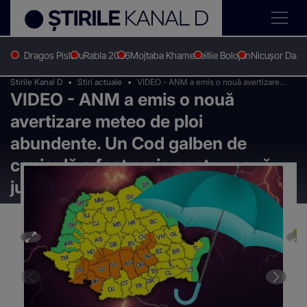
Dragos Pislaru
Rabla 2026
Mojtaba Khamenei
Ilie Bolojan
Nicușor Dan
Stirile Kanal D
Stiri actuale
VIDEO - ANM a emis o nouă avertizare
VIDEO - ANM a emis o nouă
meteo de ploi abundente. Un Cod galben
de caniculă a fost emis pentru nouă
avertizare meteo de ploi
județe- HARTA
abundente. Un Cod galben de
caniculă a fost emis pentru nouă
județe- HARTA