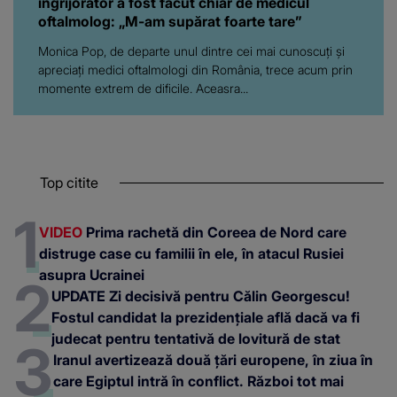
îngrijorător a fost făcut chiar de medicul
oftalmolog: „M-am supărat foarte tare”
Monica Pop, de departe unul dintre cei mai cunoscuți și
apreciați medici oftalmologi din România, trece acum prin
momente extrem de dificile. Aceasra...
Top citite
VIDEO
Prima rachetă din Coreea de Nord care
distruge case cu familii în ele, în atacul Rusiei
asupra Ucrainei
UPDATE Zi decisivă pentru Călin Georgescu!
Fostul candidat la prezidențiale află dacă va fi
judecat pentru tentativă de lovitură de stat
Iranul avertizează două țări europene, în ziua în
care Egiptul intră în conflict. Război tot mai