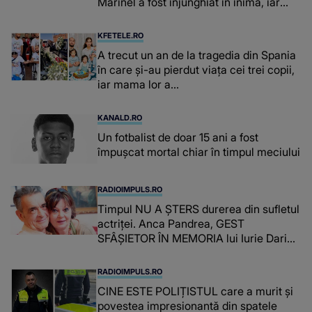
Marinel a fost înjunghiat în inimă, iar
concubina lui se numără printre
suspecți
KFETELE.RO
A trecut un an de la tragedia din Spania
în care și-au pierdut viața cei trei copii,
iar mama lor a…
KANALD.RO
Un fotbalist de doar 15 ani a fost
împușcat mortal chiar în timpul meciului
RADIOIMPULS.RO
Timpul NU A ȘTERS durerea din sufletul
actriței. Anca Pandrea, GEST
SFÂȘIETOR ÎN MEMORIA lui Iurie Darie:
"A fost copleșitor. Pe măsură ce trece
timpul parcă..."
RADIOIMPULS.RO
CINE ESTE POLIȚISTUL care a murit și
povestea impresionantă din spatele