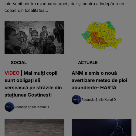
intervenit pentru evacuarea apei , dar și pentru a îndepărta un
copac din localitatea...
SOCIAL
ACTUALE
VIDEO
| Mai mulți copii
ANM a emis o nouă
sunt obligați să
avertizare meteo de ploi
cerșească pe străzile din
abundente- HARTA
stațiunea Costinești
Redacția Știrile Kanal D
Redacția Știrile Kanal D