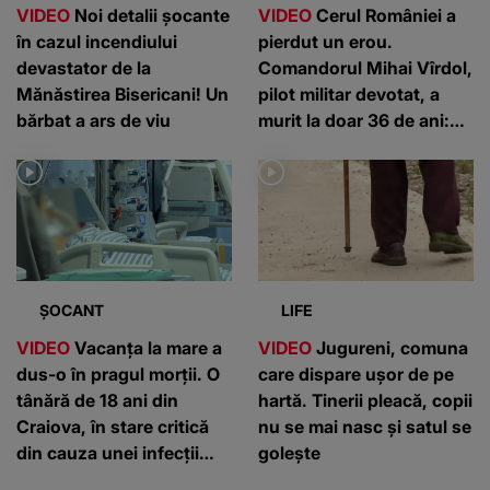
VIDEO
Noi detalii șocante
VIDEO
Cerul României a
în cazul incendiului
pierdut un erou.
devastator de la
Comandorul Mihai Vîrdol,
Mănăstirea Bisericani! Un
pilot militar devotat, a
bărbat a ars de viu
murit la doar 36 de ani:
”Un om de nota 10”
ȘOCANT
LIFE
VIDEO
Vacanța la mare a
VIDEO
Jugureni, comuna
dus-o în pragul morții. O
care dispare ușor de pe
tânără de 18 ani din
hartă. Tinerii pleacă, copii
Craiova, în stare critică
nu se mai nasc și satul se
din cauza unei infecții
golește
rare