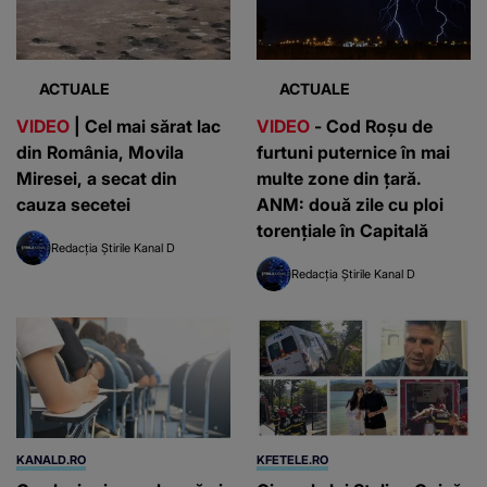
ACTUALE
ACTUALE
VIDEO
| Cel mai sărat lac
VIDEO
- Cod Roșu de
din România, Movila
furtuni puternice în mai
Miresei, a secat din
multe zone din țară.
cauza secetei
ANM: două zile cu ploi
torențiale în Capitală
Redacția Știrile Kanal D
Redacția Știrile Kanal D
KANALD.RO
KFETELE.RO