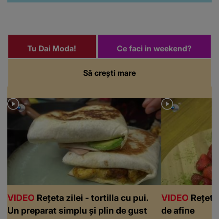
Tu Dai Moda!
Ce faci in weekend?
Să crești mare
VIDEO
Rețeta zilei - tortilla cu pui.
VIDEO
Rețeta 
Un preparat simplu și plin de gust
de afine