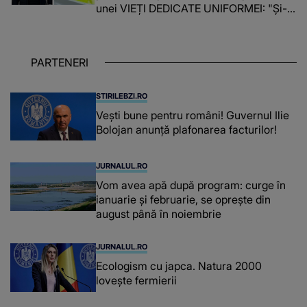
unei VIEȚI DEDICATE UNIFORMEI: "Și-a
îndeplinit misiunile cu responsabilitate,
iar în relația cu colegii a fost un sprijin,
un sfătuitor și un..."
PARTENERI
STIRILEBZI.RO
Vești bune pentru români! Guvernul Ilie
Bolojan anunță plafonarea facturilor!
JURNALUL.RO
Vom avea apă după program: curge în
ianuarie și februarie, se oprește din
august până în noiembrie
JURNALUL.RO
Ecologism cu japca. Natura 2000
lovește fermierii