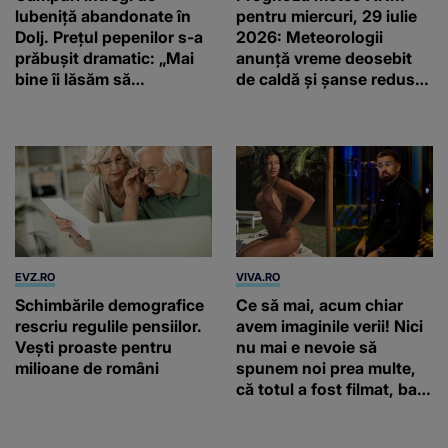
lubeniță abandonate în
pentru miercuri, 29 iulie
Dolj. Prețul pepenilor s-a
2026: Meteorologii
prăbușit dramatic: „Mai
anunță vreme deosebit
bine îi lăsăm să
de caldă și șanse reduse
putrezească”
de precipitații
EVZ.RO
VIVA.RO
Schimbările demografice
Ce să mai, acum chiar
rescriu regulile pensiilor.
avem imaginile verii! Nici
Vești proaste pentru
nu mai e nevoie să
milioane de români
spunem noi prea multe,
că totul a fost filmat, ba
chiar artistul și-a întrebat
iubita dacă e adevărat! Și