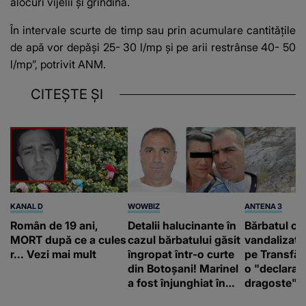
alocuri vijelii şi grindină.
În intervale scurte de timp sau prin acumulare cantităţile
de apă vor depăşi 25- 30 l/mp şi pe arii restrânse 40- 50
l/mp”, potrivit ANM.
CITEȘTE ȘI
KANAL D
WOWBIZ
ANTENA 3
Român de 19 ani,
Detalii halucinante în
Bărbatul ca
MORT după ce a cules
cazul bărbatului găsit
vandalizat 
r... Vezi mai mult
îngropat într-o curte
pe Transfă
din Botoșani! Marinel
o "declaraţ
a fost înjunghiat în
dragoste" e
inimă, iar concubina
poliție și c