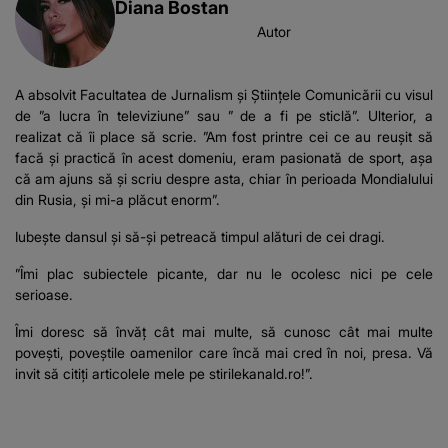
Diana Bostan
Autor
A absolvit Facultatea de Jurnalism și Științele Comunicării cu visul
de ”a lucra în televiziune” sau ” de a fi pe sticlă”. Ulterior, a
realizat că îi place să scrie. ”Am fost printre cei ce au reușit să
facă și practică în acest domeniu, eram pasionată de sport, așa
că am ajuns să și scriu despre asta, chiar în perioada Mondialului
din Rusia, și mi-a plăcut enorm”.
Iubește dansul și să-și petreacă timpul alături de cei dragi.
”Îmi plac subiectele picante, dar nu le ocolesc nici pe cele
serioase.
Îmi doresc să învăț cât mai multe, să cunosc cât mai multe
povești, poveștile oamenilor care încă mai cred în noi, presa. Vă
invit să citiți articolele mele pe stirilekanald.ro!”.