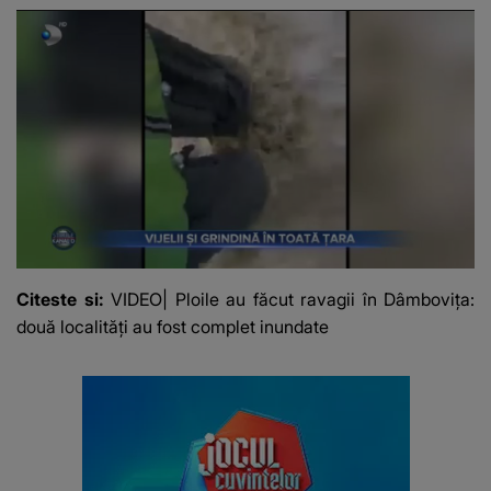
lui se numără printre
mediu
suspecți
Citeste si:
VIDEO| Ploile au făcut ravagii în Dâmbovița:
două localități au fost complet inundate