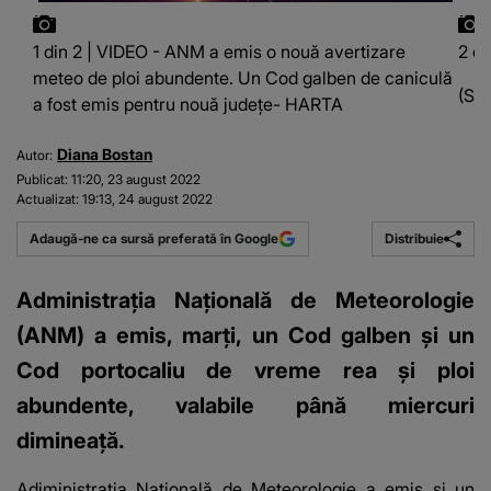
1 din 2 | VIDEO - ANM a emis o nouă avertizare
2 di
meteo de ploi abundente. Un Cod galben de caniculă
(Sur
a fost emis pentru nouă județe- HARTA
Diana Bostan
Autor:
Publicat:
11:20, 23 august 2022
Actualizat:
19:13, 24 august 2022
Distribuie
Adaugă-ne ca sursă preferată în Google
Administraţia Naţională de Meteorologie
(ANM) a emis, marţi, un Cod galben și un
Cod portocaliu de vreme rea și ploi
abundente, valabile până miercuri
dimineață.
Adiministrația Națională de Meteorologie a emis și un