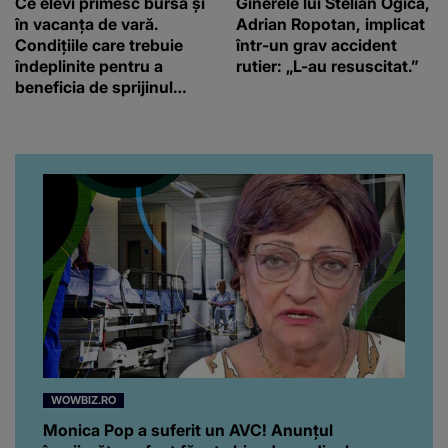
Ce elevi primesc bursă și
Ginerele lui Stelian Ogică,
în vacanța de vară.
Adrian Ropotan, implicat
Condițiile care trebuie
într-un grav accident
îndeplinite pentru a
rutier: „L-au resuscitat.”
beneficia de sprijinul
financiar
WOWBIZ.RO
Monica Pop a suferit un AVC! Anunțul