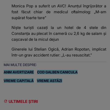
Monica Pop a suferit un AVC! Anunțul îngrijorător a
fost făcut chiar de medicul oftalmolog: „M-am
supărat foarte tare”
Niște turiști cazați la un hotel de 4 stele din
Constanța au plecat în cameră cu 2,6 kg de salam și
cașcaval de la micul dejun
Ginerele lui Stelian Ogică, Adrian Ropotan, implicat
într-un grav accident rutier: „L-au resuscitat.”
MAI MULTE DESPRE:
ANM AVERTIZARE
COD GALBEN CANICULA
VREME CAPITALĂ
VREME ASTĂZI
ULTIMELE ȘTIRI