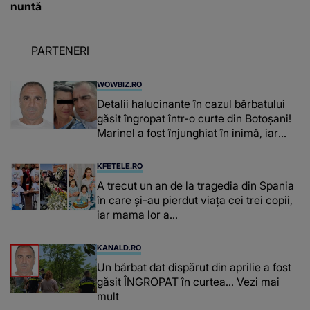
nuntă
PARTENERI
WOWBIZ.RO
Detalii halucinante în cazul bărbatului
găsit îngropat într-o curte din Botoșani!
Marinel a fost înjunghiat în inimă, iar
concubina lui se numără printre
suspecți
KFETELE.RO
A trecut un an de la tragedia din Spania
în care și-au pierdut viața cei trei copii,
iar mama lor a…
KANALD.RO
Un bărbat dat dispărut din aprilie a fost
găsit ÎNGROPAT în curtea... Vezi mai
mult