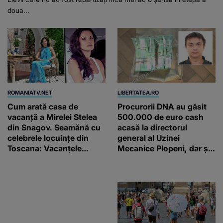
doua...
ROMANIATV.NET
LIBERTATEA.RO
Cum arată casa de
Procurorii DNA au găsit
vacanță a Mirelei Stelea
500.000 de euro cash
din Snagov. Seamănă cu
acasă la directorul
celebrele locuințe din
general al Uzinei
Toscana: Vacanţele
Mecanice Plopeni, dar și
petrecute în Spania, Italia
două ceasuri Patek
şi Grecia şi-au pus
Philippe și Rolex
amprenta