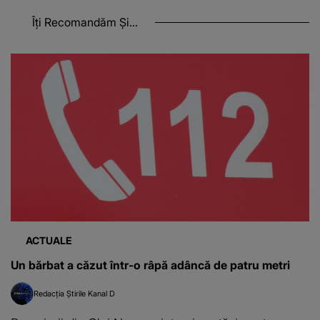
Îți Recomandăm Și...
ACTUALE
Un bărbat a căzut într-o râpă adâncă de patru metri
Redacția Știrile Kanal D