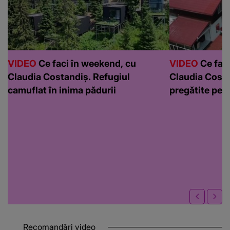
VIDEO
Ce faci în weekend, cu
VIDEO
Ce faci
Claudia Costandiș. Refugiul
Claudia Costa
camuflat în inima pădurii
pregătite pen
Recomandări video