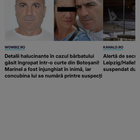
Detalii halucinante în cazul bărbatului
Alertă de secur
găsit îngropat într-o curte din Botoșani!
Leipzig/Halle! T
Marinel a fost înjunghiat în inimă, iar
suspendat după
concubina lui se numără printre suspecți
Next
Previous
Parteneri: