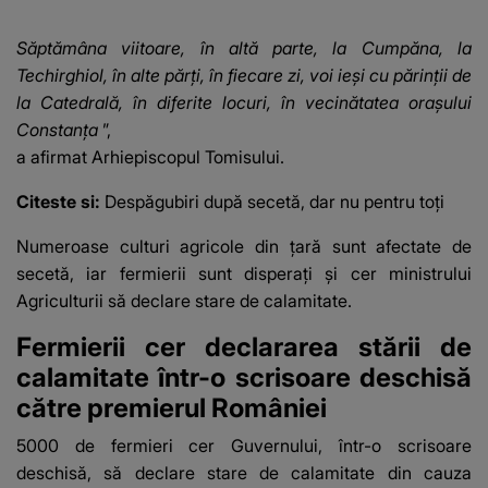
inimă, iar concubina
Polonia şi T
lui se numără printre
utilizat PPP
Săptămâna viitoare, în altă parte, la Cumpăna, la
suspecți
Techirghiol, în alte părţi, în fiecare zi, voi ieşi cu părinţii de
la Catedrală, în diferite locuri, în vecinătatea oraşului
Constanţa
”,
a afirmat Arhiepiscopul Tomisului.
Citeste si:
Despăgubiri după secetă, dar nu pentru toți
Numeroase culturi agricole din ţară sunt afectate de
secetă, iar fermierii sunt disperați și cer ministrului
Agriculturii să declare stare de calamitate.
Fermierii cer declararea stării de
calamitate într-o scrisoare deschisă
către premierul României
5000 de fermieri cer Guvernului, într-o scrisoare
deschisă, să declare stare de calamitate din cauza