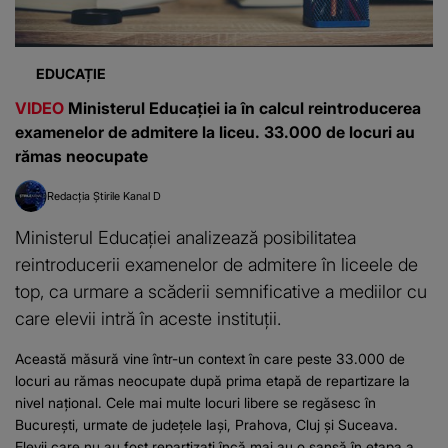
EDUCAȚIE
VIDEO
Ministerul Educației ia în calcul reintroducerea
examenelor de admitere la liceu. 33.000 de locuri au
rămas neocupate
Redacția Știrile Kanal D
Ministerul Educației analizează posibilitatea
reintroducerii examenelor de admitere în liceele de
top, ca urmare a scăderii semnificative a mediilor cu
care elevii intră în aceste instituții.
Această măsură vine într-un context în care peste 33.000 de
locuri au rămas neocupate după prima etapă de repartizare la
nivel național. Cele mai multe locuri libere se regăsesc în
București, urmate de județele Iași, Prahova, Cluj și Suceava.
Elevii care nu au fost repartizați încă mai au o șansă în etapa a