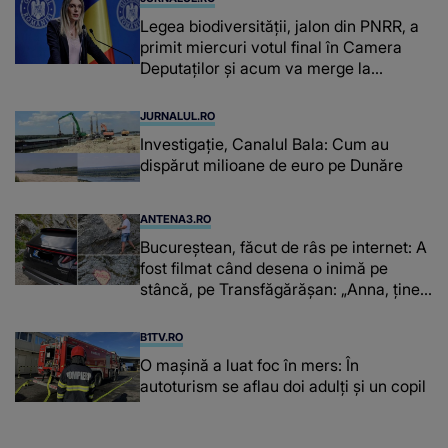
Legea biodiversității, jalon din PNRR, a
primit miercuri votul final în Camera
Deputaților și acum va merge la
promulgare
JURNALUL.RO
Investigație, Canalul Bala: Cum au
dispărut milioane de euro pe Dunăre
ANTENA3.RO
Bucureștean, făcut de râs pe internet: A
fost filmat când desena o inimă pe
stâncă, pe Transfăgărășan: „Anna, ține-
ți prostul acasă”
B1TV.RO
O maşină a luat foc în mers: În
autoturism se aflau doi adulți și un copil