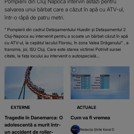
Pompierii din Cluj Napoca intervin astăzi pentru
salvarea unui bărbat care a căzut în apă cu ATV-ul,
într-o râpă de patru metri.
” Pompierii din cadrul Detaşamentului Huedin şi Detaşamentul 2
Cluj-Napoca au intervenit pentru a scoate un bărbat căzut în apă
cu ATV-ul, la capătul lacului Floroiu, în zona Valea Drăganului” , a
transmis, joi, ISU Cluj. Care este starea victimei Potrivit sursei
citate, la fața locului au intervenit o autospecială...
EXTERNE
ACTUALE
Tragedie în Danemarca: O
Cum va fi vremea
adolescentă a murit într-
Redacția Știrile Kanal D
un accident de roller-