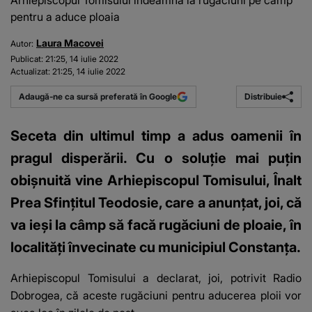
Arhiepiscopul Tomisului îndeamnă la rugăciuni pe câmp
pentru a aduce ploaia
Laura Macovei
Autor:
Publicat:
21:25, 14 iulie 2022
Actualizat:
21:25, 14 iulie 2022
Distribuie
Adaugă-ne ca sursă preferată în Google
Seceta din ultimul timp a adus oamenii în
pragul disperării. Cu o soluție mai puțin
obișnuită vine Arhiepiscopul Tomisului, Înalt
Prea Sfinţitul Teodosie, care a anunţat, joi, că
va ieşi la câmp să facă rugăciuni de ploaie, în
localităţi învecinate cu municipiul Constanţa.
Arhiepiscopul Tomisului a declarat, joi, potrivit Radio
Dobrogea, că aceste rugăciuni pentru aducerea ploii vor