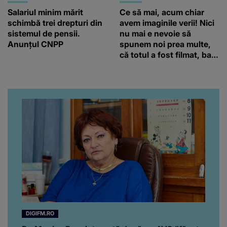
Anunțul CNPP
spunem noi prea multe,
că totul a fost filmat, ba
chiar artistul și-a întrebat
iubita dacă e adevărat! Și
da, frumoasa iubită a lui
Florin Ristei e...
DIGIFM.RO
Dr. Monica Pop, internată după un AVC "făcut
de supărare". Îl acuză pe managerul Spitalului
de Oftalmologie că a mustrat-o în fața
pacienților