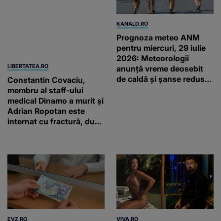
LIBERTATEA.RO
KANALD.RO
Constantin Covaciu,
Prognoza meteo ANM
membru al staff-ului
pentru miercuri, 29 iulie
medical Dinamo a murit și
2026: Meteorologii
Adrian Ropotan este
anunță vreme deosebit
internat cu fractură, după
de caldă și șanse reduse
accidentul din
de precipitații
Câmpulung Muscel
EVZ.RO
VIVA.RO
Salariul minim mărit
Ce să mai, acum chiar
schimbă trei drepturi din
avem imaginile verii! Nici
sistemul de pensii.
nu mai e nevoie să