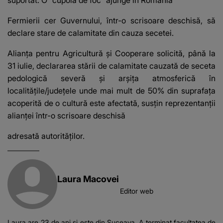
suportat. O "cupolă de foc" ajunge în România
Fermierii cer Guvernului, într-o scrisoare deschisă, să
declare stare de calamitate din cauza secetei.
Alianţa pentru Agricultură şi Cooperare solicită, până la
31 iulie, declararea stării de calamitate cauzată de seceta
pedologică severă şi arşiţa atmosferică în
localităţile/judeţele unde mai mult de 50% din suprafaţa
acoperită de o cultură este afectată, susţin reprezentanţii
alianţei într-o scrisoare deschisă
adresată autorităţilor.
Laura Macovei
Editor web
Laura are 23 de ani și este din Suceava. A terminat facultatea de