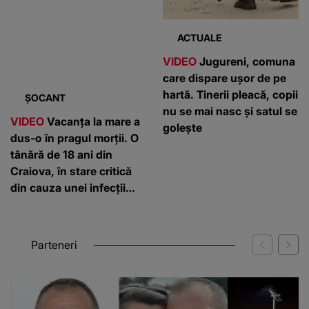
VIDEO
Vacanța la mare a
VIDEO
Jugureni, comuna
dus-o în pragul morții. O
care dispare ușor de pe
tânără de 18 ani din
hartă. Tinerii pleacă, copii
Craiova, în stare critică
nu se mai nasc și satul se
din cauza unei infecții
golește
rare
Parteneri
WOWBIZ.RO
KANALD.RO