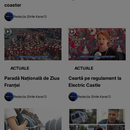
coaster
Redacția Știrile Kanal D
ACTUALE
ACTUALE
Paradă Națională de Ziua
Ceartă pe regulament la
Franței
Electric Castle
Redacția Știrile Kanal D
Redacția Știrile Kanal D