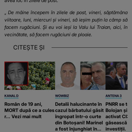
avea loc în zilele de post.
„
De mâine începem în zilele de post, vineri, săptămâna
viitoare, luni, miercuri şi vineri, să ieşim puţin la câmp să
facem rugăciuni. Şi eu voi ieşi la Valu lui Traian, aici, în
vecinătate, să facem rugăciuni de ploaie.
CITEȘTE ȘI
KANAL D
WOWBIZ
ANTENA 3
Român de 19 ani,
Detalii halucinante în
PNRR se te
MORT după ce a cules
cazul bărbatului găsit
Bolojan și 
r... Vezi mai mult
îngropat într-o curte
activat CI3
din Botoșani! Marinel
găsească b
a fost înjunghiat în
investiții. ”