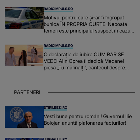
RADIOIMPULS.RO
Motivul pentru care și-ar fi îngropat
bunica ÎN PROPRIA CURTE. Nepoata
femeii este principalul suspect în cazul
din Galați, iar DETALIUL DESCOPERIT
DE ANCHETATORI a șocat localnicii
RADIOIMPULS.RO
O declarație de iubire CUM RAR SE
VEDE! Alin Oprea îi dedică Medanei
piesa „Tu mă înalți”, cântecul despre
omul care i-a schimbat DESTINUL și i-a
redat LUMINA DIN SUFLET: "M-ai iubit
cu bunătate și răbdare, până când omul
PARTENERI
din mine și-a regăsit pacea"
STIRILEBZI.RO
Vești bune pentru români! Guvernul Ilie
Bolojan anunță plafonarea facturilor!
JURNALUL.RO