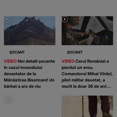
ȘOCANT
ȘOCANT
VIDEO
Noi detalii șocante
VIDEO
Cerul României a
în cazul incendiului
pierdut un erou.
devastator de la
Comandorul Mihai Vîrdol,
Mănăstirea Bisericani! Un
pilot militar devotat, a
bărbat a ars de viu
murit la doar 36 de ani:
”Un om de nota 10”
ȘOCANT
ACTUALE