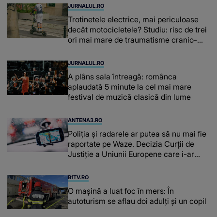
JURNALUL.RO
Trotinetele electrice, mai periculoase
decât motocicletele? Studiu: risc de trei
ori mai mare de traumatisme cranio-
cerebrale
JURNALUL.RO
A plâns sala întreagă: românca
aplaudată 5 minute la cel mai mare
festival de muzică clasică din lume
ANTENA3.RO
Poliţia şi radarele ar putea să nu mai fie
raportate pe Waze. Decizia Curţii de
Justiție a Uniunii Europene care i-ar
afecta pe şoferi
B1TV.RO
O maşină a luat foc în mers: În
autoturism se aflau doi adulți și un copil