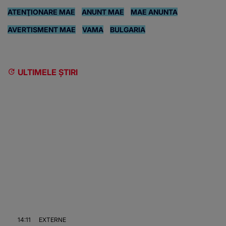
ATENŢIONARE MAE
ANUNT MAE
MAE ANUNTA
AVERTISMENT MAE
VAMA
BULGARIA
ULTIMELE ȘTIRI
14:11
EXTERNE