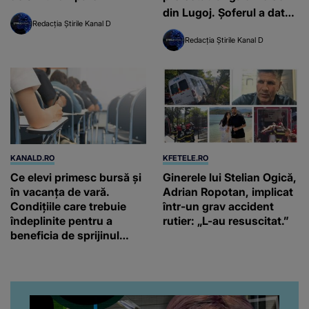
din Lugoj. Șoferul a dat
Redacția Știrile Kanal D
vina pe pisici
Redacția Știrile Kanal D
KANALD.RO
KFETELE.RO
Ce elevi primesc bursă și
Ginerele lui Stelian Ogică,
în vacanța de vară.
Adrian Ropotan, implicat
Condițiile care trebuie
într-un grav accident
îndeplinite pentru a
rutier: „L-au resuscitat.”
beneficia de sprijinul
financiar