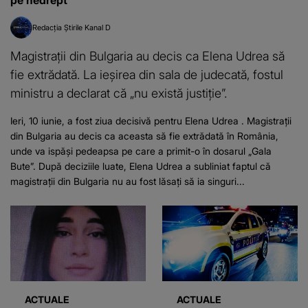
Redacția Știrile Kanal D
Magistrații din Bulgaria au decis ca Elena Udrea să
fie extrădată. La ieșirea din sala de judecată, fostul
ministru a declarat că „nu există justiție”.
Ieri, 10 iunie, a fost ziua decisivă pentru Elena Udrea . Magistrații
din Bulgaria au decis ca aceasta să fie extrădată în România,
unde va ispăși pedeapsa pe care a primit-o în dosarul „Gala
Bute”. După deciziile luate, Elena Udrea a subliniat faptul că
magistrații din Bulgaria nu au fost lăsați să ia singuri...
ACTUALE
ACTUALE