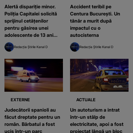
Alertă dispariție minor.
Accident teribil pe
Poliţia Capitalei solicită
Centura Bucureşti. Un
sprijinul cetățenilor
tânăr a murit după
pentru găsirea unei
impactul cu o
adolescente de 13 ani
autocisterna
care a dispărut
Redacția Știrile Kanal D
Redacția Știrile Kanal D
EXTERNE
ACTUALE
Judecătorii spanioli au
Un autoturism a intrat
făcut dreptate pentru un
într-un stâlp de
român. Bărbatul a fost
electricitate, apoi a fost
ucis într-un parc
proiectat lângă un bloc