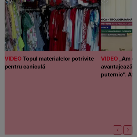
VIDEO
Topul materialelor potrivite
VIDEO
„Am de
pentru caniculă
avantajează c
puternic”. Află