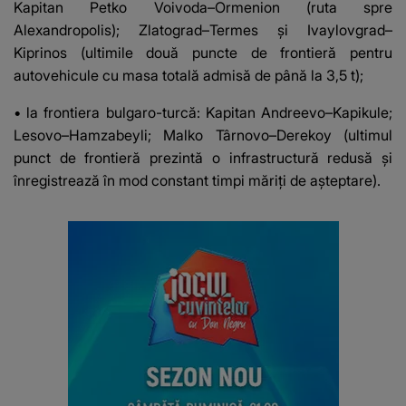
Kapitan Petko Voivoda–Ormenion (ruta spre
Alexandropolis); Zlatograd–Termes și Ivaylovgrad–
Kiprinos (ultimile două puncte de frontieră pentru
autovehicule cu masa totală admisă de până la 3,5 t);
• la frontiera bulgaro-turcă: Kapitan Andreevo–Kapikule;
Lesovo–Hamzabeyli; Malko Târnovo–Derekoy (ultimul
punct de frontieră prezintă o infrastructură redusă și
înregistrează în mod constant timpi măriți de așteptare).