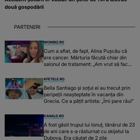
două gospodării
PARTENERI
WOWBIZ.RO
Cum a aflat, de fapt, Alina Pușcău că
are cancer. Mărturia făcută chiar din
salonul de tratament: „Am vrut să fac
niște genuflexiuni și a început să mă
înțepe sânul”
KFETELE.RO
Bella Santiago și soțul ei au trecut prin
peripeții neașteptate în vacanța din
Grecia. Ce a pățit artista: „Îmi pare rău!”
KANALD.RO
A fost găsit trupul lui Ionuț, tânărul de 23
de ani care s-a răsturnat cu skijetul la
Dubova. Era căutat de 2 zile