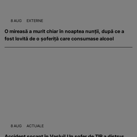
8 AUG
EXTERNE
O mireasă a murit chiar în noaptea nunții, după ce a
fost lovită de o șoferiță care consumase alcool
8 AUG
ACTUALE
Accident șocant în Vaslui! Un șofer de TIR a distrus