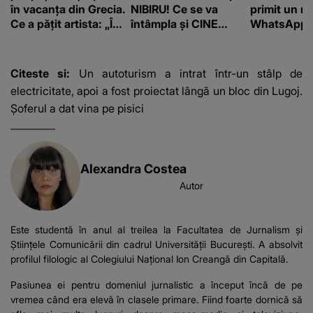
în vacanța din Grecia.
NIBIRU! Ce se va
primit un m
Ce a pățit artista: „Îmi
întâmpla și CINE
WhatsApp. 
pare rău!”
SUNT CEI VIZAȚI de
că va moște
această situație: "Îmi
175.000 de 
e ciudă că..."
Franța
Citeste si:
Un autoturism a intrat într-un stâlp de
electricitate, apoi a fost proiectat lângă un bloc din Lugoj.
Șoferul a dat vina pe pisici
Alexandra Costea
Autor
Este studentă în anul al treilea la Facultatea de Jurnalism și
Științele Comunicării din cadrul Universității București. A absolvit
profilul filologic al Colegiului Național Ion Creangă din Capitală.
Pasiunea ei pentru domeniul jurnalistic a început încă de pe
vremea când era elevă în clasele primare. Fiind foarte dornică să