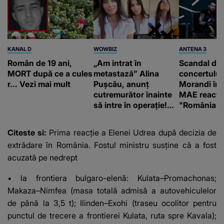
KANAL D
WOWBIZ
ANTENA 3
Român de 19 ani,
„Am intrat în
Scandal di
MORT după ce a cules
metastază” Alina
concertului
r... Vezi mai mult
Pușcău, anunț
Morandi în 
cutremurător înainte
MAE reacți
să intre în operație!
"România s
Vedeta a transmis un
integritatea 
mesaj emoționant
a Georgiei"
Citeste si:
Prima reacție a Elenei Udrea după decizia de
fanilor
extrădare în România. Fostul ministru susține că a fost
acuzată pe nedrept
• la frontiera bulgaro-elenă: Kulata–Promachonas;
Makaza–Nimfea (masa totală admisă a autovehiculelor
de până la 3,5 t); Ilinden–Exohi (traseu ocolitor pentru
punctul de trecere a frontierei Kulata, ruta spre Kavala);