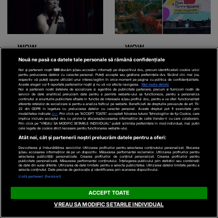
WOW
WOW
Nouă ne pasă ca datele tale personale să rămână confidențiale
VIDEO
„E lupta vieții
VIDEO
Sărbătoare în
Noi și partenerii noștri
589
stocăm și/sau accesăm informații pe dispozitivul dvs., precum identificatorii cookie unici
mele”. Tania Turtureanu,
Timișoara: încep zilele
pentru prelucrarea datelor cu caracter personal. Puteți accepta sau gestiona preferințele dvs. făcând clic mai jos,
respectiv vă puteți opune utilizării unui interes legitim în orice moment pe pagina cu politica de confidențialitate.
Aceste alegeri vor fi raportate partenerilor noștri și nu vă vor afecta navigarea.
Mai multe detalii
dezvăluiri din viața de
orașului
Noi si partenerii nostri (retelele de socializare si agentiile de publicitate partenere, precum si furnizorii nostri de
servicii de date analitice) prelucram date pentru a permite website-ului sa functioneze, pentru a personaliza
mamă
continutul si anunturile publicitare afisate in functie de interesele si/sau profilul dvs., pentru a va oferi functionalitati
aferente retelelor de socializare si pentru a analiza traficul pe website. Beneficiati de drepturile prevazute de art. 15-
22 din GDPR in legatura cu prelucrarea datelor cu caracter personal. Aceste drepturi pot fi exercitate prin
modalitatea indicata
aici
. Prin click pe “ACCEPT TOATE”, acceptati folosirea tuturor Tehnologiilor de tip Cookie, care
implica inclusiv acceptul dvs. cu privire la stocarea/accesarea informatiilor de catre Vendor-ii cu care colaboram.
Prin click pe “VREAU SA MODIFIC SETARILE INDIVIDUAL” puteti schimba preferintele in mod individual, mai putin
cele legate de cookie strict necesare pentru functionarea website-ului.
Parteneri
Atât noi, cât și partenerii noștri prelucrăm datele pentru a oferi:
Dezvoltarea și îmbunătățirea serviciilor. Utilizarea profilurilor pentru selectarea conținutului personalizat. Stocarea
și/sau accesarea informațiilor de pe un dispozitiv. Măsurarea performanței reclamelor. Utilizarea profilurilor pentru
selectarea publicității personalizate. Crearea profilurilor de conținut personalizat. Crearea profilurilor pentru
publicitate personalizată. Măsurarea performanței conținutului. Înțelegerea publicului prin statistici sau combinații
de date din surse diferite. Utilizarea de date limitate pentru a selecta publicitatea. Utilizarea datelor limitate pentru a
selecta conținutul. Date precise de geolocație și identificarea prin scanarea dispozitivului.
Listă parteneri (furnizori)
ACCEPT TOATE
VREAU SA MODIFIC SETARILE INDIVIDUAL