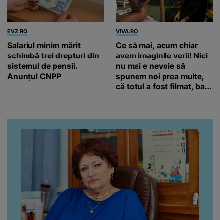
EVZ.RO
VIVA.RO
Salariul minim mărit
Ce să mai, acum chiar
schimbă trei drepturi din
avem imaginile verii! Nici
sistemul de pensii.
nu mai e nevoie să
Anunțul CNPP
spunem noi prea multe,
că totul a fost filmat, ba
chiar artistul și-a întrebat
iubita dacă e adevărat! Și
da, frumoasa iubită a lui
Florin Ristei e...