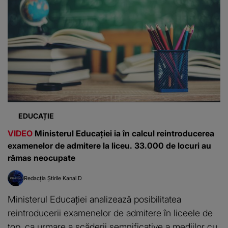
EDUCAȚIE
VIDEO
Ministerul Educației ia în calcul reintroducerea
examenelor de admitere la liceu. 33.000 de locuri au
rămas neocupate
Redacția Știrile Kanal D
Ministerul Educației analizează posibilitatea
reintroducerii examenelor de admitere în liceele de
top, ca urmare a scăderii semnificative a mediilor cu