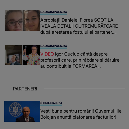
RADIOIMPULS.RO
Apropiații Danielei Florea SCOT LA
IVEALĂ DETALII CUTREMURĂTOARE
după arestarea fostului ei partener.
PRIN CE A FOST NEVOITĂ să treacă
românca ucisă în Italia și ascunsă în
RADIOIMPULS.RO
lada unui pat: " Îmi pare rău că nu am
VIDEO
Igor Cuciuc cântă despre
reușit să fac mai mult pentru ea și..."
profesorii care, prin răbdare și dăruire,
au contribuit la FORMAREA
OAMENILOR DE ASTĂZI. Ce spune
despre dascălii care lasă amprente
puternice ÎN SUFLETELE ELEVILOR,
PARTENERI
chiar și după trecerea anilor: "De
fiecare dată când..."
STIRILEBZI.RO
Vești bune pentru români! Guvernul Ilie
Bolojan anunță plafonarea facturilor!