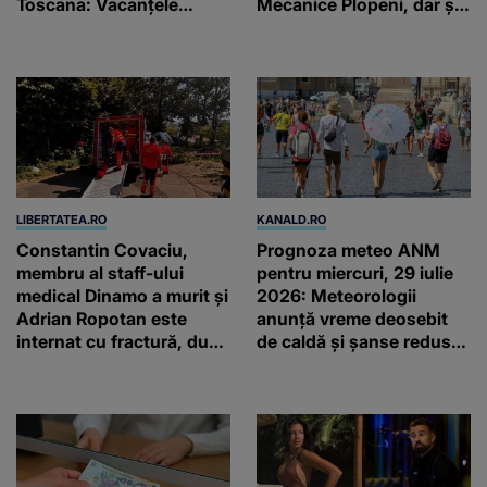
Toscana: Vacanţele
Mecanice Plopeni, dar și
petrecute în Spania, Italia
două ceasuri Patek
şi Grecia şi-au pus
Philippe și Rolex
amprenta
LIBERTATEA.RO
KANALD.RO
Constantin Covaciu,
Prognoza meteo ANM
membru al staff-ului
pentru miercuri, 29 iulie
medical Dinamo a murit și
2026: Meteorologii
Adrian Ropotan este
anunță vreme deosebit
internat cu fractură, după
de caldă și șanse reduse
accidentul din
de precipitații
Câmpulung Muscel