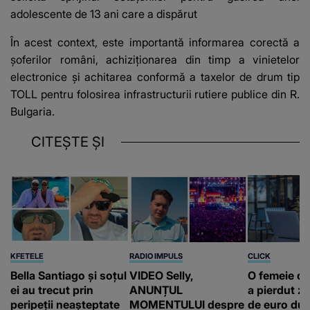
adolescente de 13 ani care a dispărut
În acest context, este importantă informarea corectă a
șoferilor români, achiziționarea din timp a vinietelor
electronice și achitarea conformă a taxelor de drum tip
TOLL pentru folosirea infrastructurii rutiere publice din R.
Bulgaria.
CITEȘTE ȘI
KFETELE
RADIO IMPULS
CLICK
Bella Santiago și soțul
VIDEO Selly,
O femeie d
ei au trecut prin
ANUNȚUL
a pierdut ze
peripeții neașteptate
MOMENTULUI despre
de euro dup