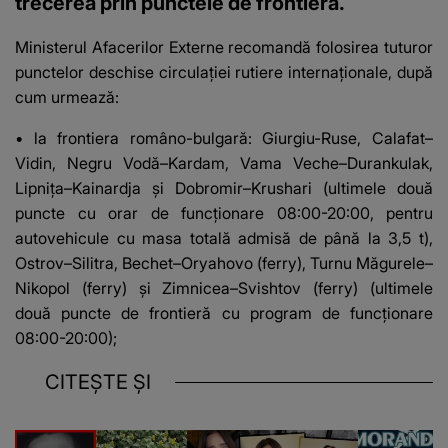
trecerea prin punctele de frontiera.
Ministerul Afacerilor Externe recomandă folosirea tuturor
punctelor deschise circulației rutiere internaționale, după
cum urmează:
• la frontiera româno-bulgară: Giurgiu-Ruse, Calafat–
Vidin, Negru Vodă–Kardam, Vama Veche–Durankulak,
Lipnița–Kainardja și Dobromir–Krushari (ultimele două
puncte cu orar de funcționare 08:00-20:00, pentru
autovehicule cu masa totală admisă de până la 3,5 t),
Ostrov–Silitra, Bechet–Oryahovo (ferry), Turnu Măgurele–
Nikopol (ferry) și Zimnicea–Svishtov (ferry) (ultimele
două puncte de frontieră cu program de funcționare
08:00-20:00);
CITEȘTE ȘI