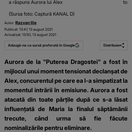
a răspuns Aurora lui Alex
toat
(Sursa foto: Captură KANAL D)
Razvan Ilie
Autor:
Publicat:
13:47, 13 august 2021
Actualizat:
13:50, 13 august 2021
Distribuie
Adaugă-ne ca sursă preferată în Google
Aurora de la "Puterea Dragostei" a fost în
mijlocul unui moment tensionat declanșat de
Alex, concurentul pe care ea l-a simpatizat la
momentul intrării în emisiune. Aurora a fost
atacată din toate părțile după ce s-a lăsat
influențată de Maria la finalul săptămânii
trecute, când urma să fie făcute
nominalizările pentru eliminare.