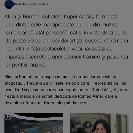
Redacția Știrile Kanal D
Alina și Romeo, sufletele trupei Alesis, formează
unul dintre cele mai apreciate cupluri din muzica
românească, atât pe scenă, cât și în viața de zi cu zi.
De peste 30 de ani, cei doi artiști reușesc să rămână
neclintiți în fața obstacolelor vieții, iar astăzi au
împărtășit secretele unei căsnicii trainice și pasiunea
lor pentru muzică.
Alina și Romeo au transpus în muzică propria lor poveste de
dragoste. „ Trecut-au ani ” este melodia care îi reprezintă cel mai
bine, fiind și piesa cu care au început cariera. Totodată, „ Aș Vrea
” este o melodie de suflet, dedicată de Romeo Alinei, care a
devenit preferata mirilor ce aleg să danseze...