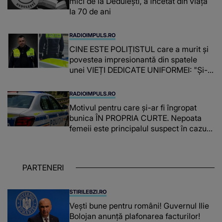
mici de la Dedulești, a încetat din viață
la 70 de ani
RADIOIMPULS.RO
CINE ESTE POLIȚISTUL care a murit și
povestea impresionantă din spatele
unei VIEȚI DEDICATE UNIFORMEI: "Și-a
îndeplinit misiunile cu responsabilitate,
iar în relația cu colegii a fost un sprijin,
RADIOIMPULS.RO
un sfătuitor și un..."
Motivul pentru care și-ar fi îngropat
bunica ÎN PROPRIA CURTE. Nepoata
femeii este principalul suspect în cazul
din Galați, iar DETALIUL DESCOPERIT
DE ANCHETATORI a șocat localnicii
PARTENERI
STIRILEBZI.RO
Vești bune pentru români! Guvernul Ilie
Bolojan anunță plafonarea facturilor!