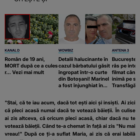
KANAL D
WOWBIZ
ANTENA 3
Român de 19 ani,
Detalii halucinante în
Bucureștean
MORT după ce a cules
cazul bărbatului găsit
râs pe inter
r... Vezi mai mult
îngropat într-o curte
filmat când
din Botoșani! Marinel
inimă pe st
a fost înjunghiat în
Transfăgăr
inimă, iar concubina
„Anna, ține-
lui se numără printre
acasă”
"Stai, că te iau acum, dacă tot ești aici și insiști. Ai zici
suspecți
că pleci acasă numai dacă te votează băieții. În culise
ai zis altceva, că oricum pleci acasă, chiar dacă nu te
votează băieții. Când te-a chemat în față ai zis "Nu mai
vreau!" După ce ți-a suflat Maria, ai zis că erai labilă