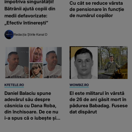
împotriva singurătății!
Cu cât se reduce vârsta
Bătrânii ajută copiii din
de pensionare în funcție
de numărul copiilor
medii defavorizate:
„Efectiv întinerești”
Redacția Știrile Kanal D
KFETELE.RO
WOWBIZ.RO
Daniel Balaciu spune
El este militarul în vârstă
adevărul său despre
de 26 de ani găsit mort în
căsnicia cu Dana Roba,
pădurea Babadag. Fusese
din închisoare. De ce nu
dat dispărut
i-a spus că o iubește și
ce s-a întâmplat când au
venit fetițele pe lume: