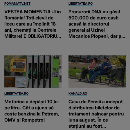
ROMANIATV.NET
LIBERTATEA.RO
VESTEA MOMENTULUI în
Procurorii DNA au găsit
România! Toți elevii de
500.000 de euro cash
liceu care au împlinit 18
acasă la directorul
ani, chemați la Centrele
general al Uzinei
Militare! E OBLIGATORIU.
Mecanice Plopeni, dar și
Până când au termen!
două ceasuri Patek
Philippe și Rolex
LIBERTATEA.RO
KANALD.RO
Motorina a depășit 10 lei
Casa de Pensii a început
pe litru. Cât a ajuns să
distribuirea biletelor de
coste benzina la Petrom,
tratament balnear pentru
OMV și Rompetrol
luna august. În ce
stațiuni au fost