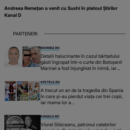
Andreea Remețan a venit cu Sushi în platoul Știrilor
Kanal D
PARTENERI
WOWBIZ.RO
Detalii halucinante în cazul bărbatului
găsit îngropat într-o curte din Botoșani!
Marinel a fost înjunghiat în inimă, iar
concubina lui se numără printre
suspecți
KFETELE.RO
A trecut un an de la tragedia din Spania
în care și-au pierdut viața cei trei copii,
iar mama lor a…
KANALD.RO
Viorel Sibiceanu, patronul celebrilor