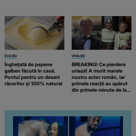
repartizate locurile
EVZ.RO
VIVA.RO
Înghețată de pepene
BREAKING! Ce pierdere
galben făcută în casă.
uriașă! A murit marele
Pontul pentru un desert
nostru actor român, iar
răcoritor și 100% natural
primele reacții au apărut
din primele minute de la
anunțul morții: „Lumina
rampei rămâne aprinsă
pentru el...” Ce s-a aflat
până în acest moment