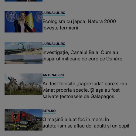
JURNALUL.RO
Ecologism cu japca. Natura 2000
lovește fermierii
JURNALUL.RO
Investigație, Canalul Bala: Cum au
dispărut milioane de euro pe Dunăre
ANTENA3.RO
Au fost folosite „capre Iuda” care și-au
vânat propria specie. Și așa au fost
salvate țestoasele de Galapagos
B1TV.RO
O maşină a luat foc în mers: În
autoturism se aflau doi adulți și un copil