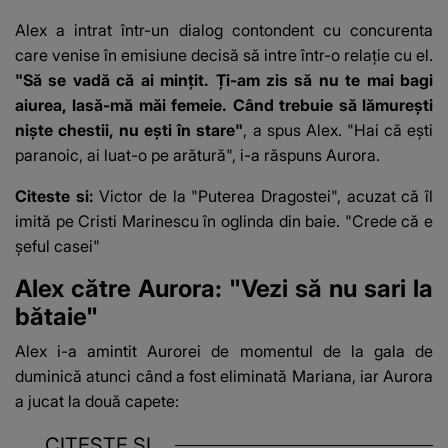
Alex a intrat într-un dialog contondent cu
concurenta
care venise în emisiune
decisă să intre într-o relație cu el.
"Să se vadă că ai mințit. Ți-am zis să nu te mai bagi
aiurea, lasă-mă măi femeie. Când trebuie să lămurești
niște chestii, nu ești în stare"
, a spus Alex. "Hai că ești
paranoic, ai luat-o pe arătură", i-a răspuns Aurora.
Citeste si:
Victor de la "Puterea Dragostei", acuzat că îl
imită pe Cristi Marinescu în oglinda din baie. "Crede că e
șeful casei"
Alex către Aurora: "Vezi să nu sari la
bătaie"
Alex i-a amintit Aurorei de
momentul de la gala de
duminică
atunci când a fost eliminată Mariana, iar Aurora
a jucat la două capete:
CITEȘTE ȘI