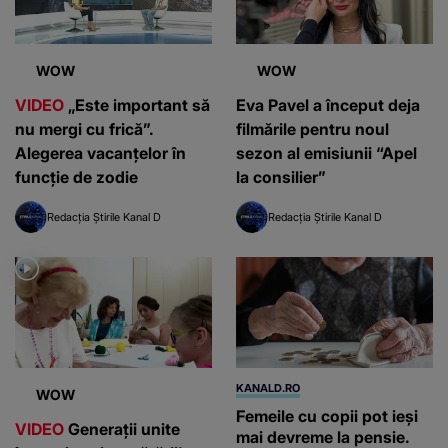
WOW
WOW
VIDEO
„Este important să
Eva Pavel a început deja
nu mergi cu frică”.
filmările pentru noul
Alegerea vacanțelor în
sezon al emisiunii “Apel
funcție de zodie
la consilier”
Redacția Știrile Kanal D
Redacția Știrile Kanal D
KANALD.RO
WOW
Femeile cu copii pot ieși
VIDEO
Generații unite
mai devreme la pensie.