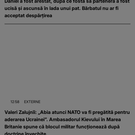
Daniel a fost arestat, după ce fosta sa parteneră a fost
ucisă și ascunsă în lada unui pat. Bărbatul nu ar fi
acceptat despărțirea
12:58
EXTERNE
Valeri Zalujnîi: „Abia atunci NATO va fi pregătită pentru
aderarea Ucrainei”. Ambasadorul Kievului în Marea
Britanie spune că blocul militar funcționează după
doctrine învechite