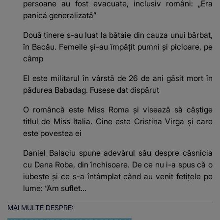
persoane au fost evacuate, inclusiv români: „Era
panică generalizată”
Două tinere s-au luat la bătaie din cauza unui bărbat,
în Bacău. Femeile și-au împățit pumni și picioare, pe
câmp
El este militarul în vârstă de 26 de ani găsit mort în
pădurea Babadag. Fusese dat dispărut
O româncă este Miss Roma și visează să câștige
titlul de Miss Italia. Cine este Cristina Virga și care
este povestea ei
Daniel Balaciu spune adevărul său despre căsnicia
cu Dana Roba, din închisoare. De ce nu i-a spus că o
iubește și ce s-a întâmplat când au venit fetițele pe
lume: “Am suflet...
MAI MULTE DESPRE: