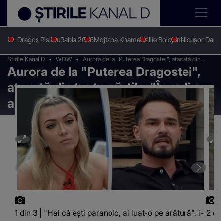
Dragos Pislaru
Rabla 2026
Mojtaba Khamenei
Ilie Bolojan
Nicușor Dan
Stirile Kanal D
WOW
Aurora de la "Puterea Dragostei", atacată din
Aurora de la "Puterea Dragostei",
toate părțile. "În culise ai zis altceva"
atacată din toate părțile. "În culise
ai zis altceva"
1 din 3 | "Hai că ești paranoic, ai luat-o pe arătură", i-
2 di