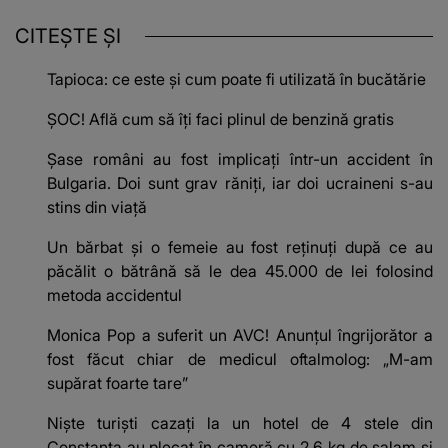
CITEȘTE ȘI
Tapioca: ce este și cum poate fi utilizată în bucătărie
ȘOC! Află cum să îți faci plinul de benzină gratis
Șase români au fost implicați într-un accident în
Bulgaria. Doi sunt grav răniți, iar doi ucraineni s-au
stins din viață
Un bărbat și o femeie au fost reținuți după ce au
păcălit o bătrână să le dea 45.000 de lei folosind
metoda accidentul
Monica Pop a suferit un AVC! Anunțul îngrijorător a
fost făcut chiar de medicul oftalmolog: „M-am
supărat foarte tare”
Niște turiști cazați la un hotel de 4 stele din
Constanța au plecat în cameră cu 2,6 kg de salam și