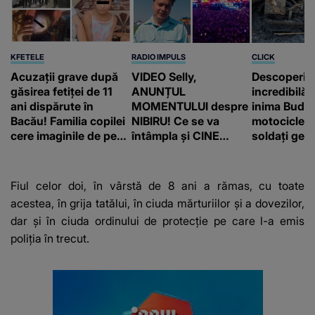
KFETELE
RADIO IMPULS
CLICK
Acuzații grave după
VIDEO Selly,
Descoperir
găsirea fetiței de 11
ANUNȚUL
incredibilă 
ani dispărute în
MOMENTULUI despre
inima Budap
Bacău! Familia copilei
NIBIRU! Ce se va
motocicletă
cere imaginile de pe
întâmpla și CINE
soldați ger
camerele de
SUNT CEI VIZAȚI de
fost găsiți 
supraveghere: „Nu s-
această situație: "Îmi
a mai dus sora mea...”
e ciudă că..."
Fiul celor doi, în vârstă de 8 ani a rămas, cu toate
acestea, în grija tatălui, în ciuda mărturiilor și a dovezilor,
dar și în ciuda ordinului de protecție pe care l-a emis
poliția în trecut.