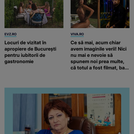
EVZ.RO
VIVA.RO
Locuri de vizitat în
Ce să mai, acum chiar
apropiere de București
avem imaginile verii! Nici
pentru iubitorii de
nu mai e nevoie să
gastronomie
spunem noi prea multe,
că totul a fost filmat, ba
chiar artistul și-a întrebat
iubita dacă e adevărat! Și
da, frumoasa iubită a lui
Florin Ristei e...