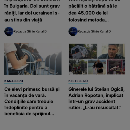
în Bulgaria. Doi sunt grav
păcălit o bătrână să le
răniți, iar doi ucraineni s-
dea 45.000 de lei
au stins din viață
folosind metoda
accidentul
Redacția Știrile Kanal D
Redacția Știrile Kanal D
KANALD.RO
KFETELE.RO
Ce elevi primesc bursă și
Ginerele lui Stelian Ogică,
în vacanța de vară.
Adrian Ropotan, implicat
Condițiile care trebuie
într-un grav accident
îndeplinite pentru a
rutier: „L-au resuscitat.”
beneficia de sprijinul
financiar