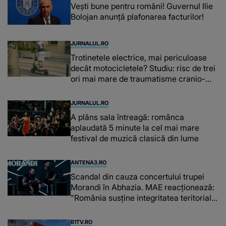
Vești bune pentru români! Guvernul Ilie
Bolojan anunță plafonarea facturilor!
JURNALUL.RO
Trotinetele electrice, mai periculoase
decât motocicletele? Studiu: risc de trei
ori mai mare de traumatisme cranio-
cerebrale
JURNALUL.RO
A plâns sala întreagă: românca
aplaudată 5 minute la cel mai mare
festival de muzică clasică din lume
ANTENA3.RO
Scandal din cauza concertului trupei
Morandi în Abhazia. MAE reacționează:
"România susține integritatea teritorială
a Georgiei"
B1TV.RO