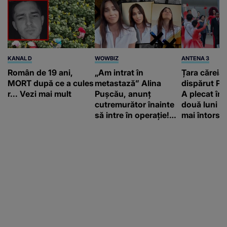
KANAL D
WOWBIZ
ANTENA 3
Român de 19 ani,
„Am intrat în
Țara căreia 
MORT după ce a cules
metastază” Alina
dispărut Pr
r... Vezi mai mult
Pușcău, anunț
A plecat în
cutremurător înainte
două luni și
să intre în operație!
mai întors
Vedeta a transmis un
mesaj emoționant
fanilor