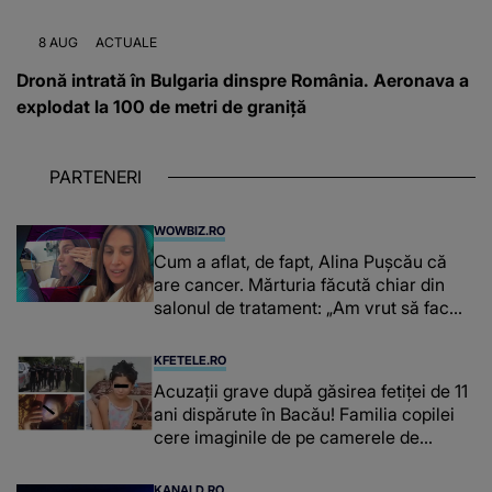
8 AUG
ACTUALE
Dronă intrată în Bulgaria dinspre România. Aeronava a
explodat la 100 de metri de graniță
PARTENERI
WOWBIZ.RO
Cum a aflat, de fapt, Alina Pușcău că
are cancer. Mărturia făcută chiar din
salonul de tratament: „Am vrut să fac
niște genuflexiuni și a început să mă
înțepe sânul”
KFETELE.RO
Acuzații grave după găsirea fetiței de 11
ani dispărute în Bacău! Familia copilei
cere imaginile de pe camerele de
supraveghere: „Nu s-a mai dus sora
mea...”
KANALD.RO