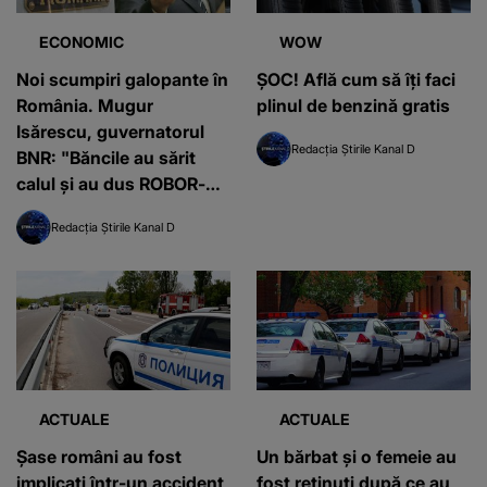
ECONOMIC
WOW
Noi scumpiri galopante în
ȘOC! Află cum să îți faci
România. Mugur
plinul de benzină gratis
Isărescu, guvernatorul
Redacția Știrile Kanal D
BNR: "Băncile au sărit
calul și au dus ROBOR-ul
peste dobânda-cheie"
Redacția Știrile Kanal D
ACTUALE
ACTUALE
Șase români au fost
Un bărbat și o femeie au
implicați într-un accident
fost reținuți după ce au