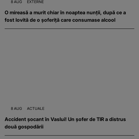
8 AUG
EXTERNE
O mireasă a murit chiar în noaptea nunții, după ce a
fost lovită de o șoferiță care consumase alcool
8 AUG
ACTUALE
Accident șocant în Vaslui! Un șofer de TIR a distrus
două gospodării