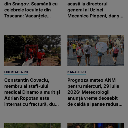
din Snagov. Seamănă cu
acasă la directorul
celebrele locuințe din
general al Uzinei
Toscana: Vacanţele
Mecanice Plopeni, dar și
petrecute în Spania, Italia
două ceasuri Patek
şi Grecia şi-au pus
Philippe și Rolex
amprenta
LIBERTATEA.RO
KANALD.RO
Constantin Covaciu,
Prognoza meteo ANM
membru al staff-ului
pentru miercuri, 29 iulie
medical Dinamo a murit și
2026: Meteorologii
Adrian Ropotan este
anunță vreme deosebit
internat cu fractură, după
de caldă și șanse reduse
accidentul din
de precipitații
Câmpulung Muscel