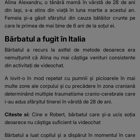
Alina Alexandru, o tânără mamă în vârstă de 28 de ani
din Iași, s-a stins din viață în luna martie a acestui an.
Femeia și-a găsit sfârșitul din cauza bătăilor crunte pe
care le primea de mai bine de 6 ani de la soțul ei.
Bărbatul a fugit în Italia
Bărbatul a recurs la astfel de metode deoarece era
nemulțumit că Alina nu mai câştiga venituri consistente
din activitaţi de videochat.
A lovit-o în mod repetat cu pumnii şi picioarele în mai
multe zone ale corpului şi cu precădere în zona craniană
determinând multiple traumatisme cranio-cerebrale care
i-au adus sfârșitul tinerei în vârstă de 28 de ani.
Citeste si:
Cine e Robert, bărbatul care și-a ucis soția
deoarece nu câștiga suficient la videochat
Bărbatul a luat copilul şi a dispărut în momentul în care