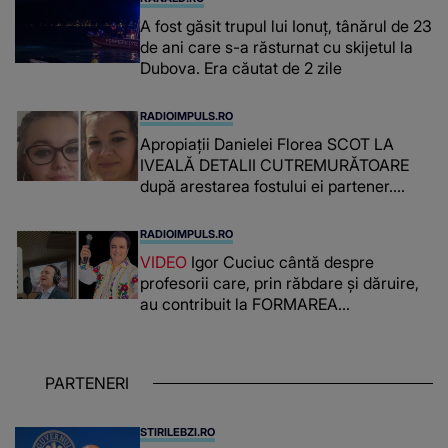
A fost găsit trupul lui Ionuț, tânărul de 23
de ani care s-a răsturnat cu skijetul la
Dubova. Era căutat de 2 zile
RADIOIMPULS.RO
Apropiații Danielei Florea SCOT LA
IVEALĂ DETALII CUTREMURĂTOARE
după arestarea fostului ei partener.
PRIN CE A FOST NEVOITĂ să treacă
românca ucisă în Italia și ascunsă în
RADIOIMPULS.RO
lada unui pat: " Îmi pare rău că nu am
VIDEO
Igor Cuciuc cântă despre
reușit să fac mai mult pentru ea și..."
profesorii care, prin răbdare și dăruire,
au contribuit la FORMAREA
OAMENILOR DE ASTĂZI. Ce spune
despre dascălii care lasă amprente
puternice ÎN SUFLETELE ELEVILOR,
PARTENERI
chiar și după trecerea anilor: "De
fiecare dată când..."
STIRILEBZI.RO