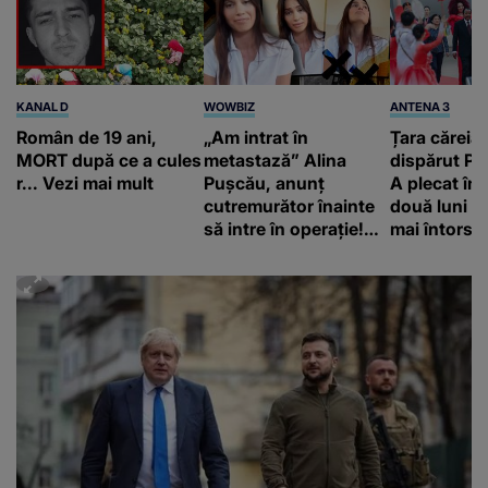
KANAL D
WOWBIZ
ANTENA 3
Român de 19 ani,
„Am intrat în
Țara căreia 
MORT după ce a cules
metastază” Alina
dispărut Pr
r... Vezi mai mult
Pușcău, anunț
A plecat în
cutremurător înainte
două luni și
să intre în operație!
mai întors
Vedeta a transmis un
mesaj emoționant
fanilor