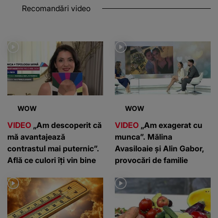
Recomandări video
WOW
WOW
VIDEO
„Am descoperit că
VIDEO
„Am exagerat cu
mă avantajează
munca”. Mălina
contrastul mai puternic”.
Avasiloaie și Alin Gabor,
Află ce culori îți vin bine
provocări de familie