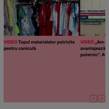
VIDEO
Topul materialelor potrivite
VIDEO
„Am de
pentru caniculă
avantajează c
puternic”. Află