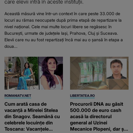
care elevii intră în aceste instituții.
Această măsură vine într-un context în care peste 33.000 de
locuri au rămas neocupate după prima etapă de repartizare la
nivel național. Cele mai multe locuri libere se regăsesc în
București, urmate de județele Iași, Prahova, Cluj și Suceava.
Elevii care nu au fost repartizați încă mai au o șansă în etapa a
doua...
ROMANIATV.NET
LIBERTATEA.RO
Cum arată casa de
Procurorii DNA au găsit
vacanță a Mirelei Stelea
500.000 de euro cash
din Snagov. Seamănă cu
acasă la directorul
celebrele locuințe din
general al Uzinei
Toscana: Vacanţele
Mecanice Plopeni, dar și