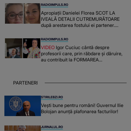
RADIOIMPULS.RO
Apropiații Danielei Florea SCOT LA
IVEALĂ DETALII CUTREMURĂTOARE
după arestarea fostului ei partener.
PRIN CE A FOST NEVOITĂ să treacă
românca ucisă în Italia și ascunsă în
RADIOIMPULS.RO
lada unui pat: " Îmi pare rău că nu am
VIDEO
Igor Cuciuc cântă despre
reușit să fac mai mult pentru ea și..."
profesorii care, prin răbdare și dăruire,
au contribuit la FORMAREA
OAMENILOR DE ASTĂZI. Ce spune
despre dascălii care lasă amprente
puternice ÎN SUFLETELE ELEVILOR,
PARTENERI
chiar și după trecerea anilor: "De
fiecare dată când..."
STIRILEBZI.RO
Vești bune pentru români! Guvernul Ilie
Bolojan anunță plafonarea facturilor!
JURNALUL.RO