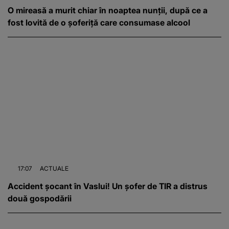
O mireasă a murit chiar în noaptea nunții, după ce a
fost lovită de o șoferiță care consumase alcool
17:07
ACTUALE
Accident șocant în Vaslui! Un șofer de TIR a distrus
două gospodării