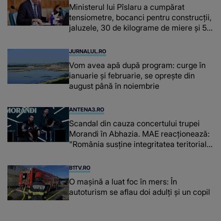
Ministerul lui Pîslaru a cumpărat
tensiometre, bocanci pentru construcții,
jaluzele, 30 de kilograme de miere și 50
de kilograme de cafea
JURNALUL.RO
Vom avea apă după program: curge în
ianuarie și februarie, se oprește din
august până în noiembrie
ANTENA3.RO
Scandal din cauza concertului trupei
Morandi în Abhazia. MAE reacționează:
"România susține integritatea teritorială
a Georgiei"
B1TV.RO
O maşină a luat foc în mers: În
autoturism se aflau doi adulți și un copil