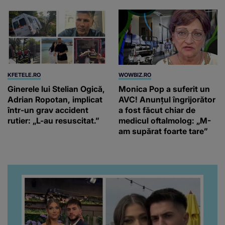
KFETELE.RO
WOWBIZ.RO
Ginerele lui Stelian Ogică,
Monica Pop a suferit un
Adrian Ropotan, implicat
AVC! Anunțul îngrijorător
într-un grav accident
a fost făcut chiar de
rutier: „L-au resuscitat.”
medicul oftalmolog: „M-
am supărat foarte tare”