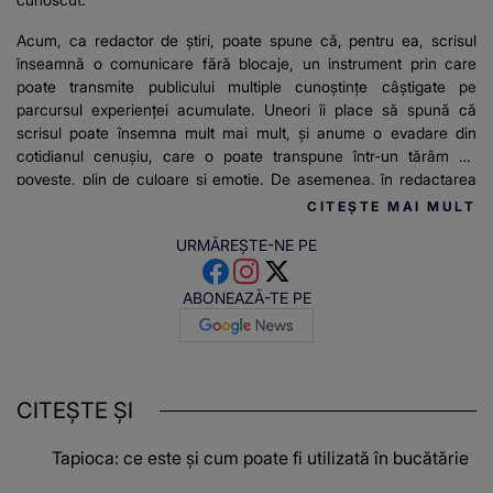
Acum, ca redactor de știri, poate spune că, pentru ea, scrisul
înseamnă o comunicare fără blocaje, un instrument prin care
poate transmite publicului multiple cunoștințe câștigate pe
parcursul experienței acumulate. Uneori îi place să spună că
scrisul poate însemna mult mai mult, și anume o evadare din
cotidianul cenușiu, care o poate transpune într-un tărâm de
poveste, plin de culoare și emoție. De asemenea, în redactarea
articolelor pentru stirilekanald.ro îi place să relateze mereu
CITEȘTE MAI MULT
adevărul și informațiile de actualitate.
URMĂREȘTE-NE PE
ABONEAZĂ-TE PE
CITEȘTE ȘI
Tapioca: ce este și cum poate fi utilizată în bucătărie