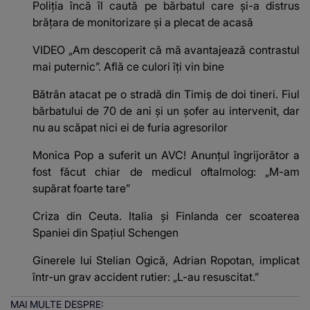
Poliția încă îl caută pe bărbatul care și-a distrus
brățara de monitorizare și a plecat de acasă
VIDEO „Am descoperit că mă avantajează contrastul
mai puternic”. Află ce culori îți vin bine
Bătrân atacat pe o stradă din Timiș de doi tineri. Fiul
bărbatului de 70 de ani și un șofer au intervenit, dar
nu au scăpat nici ei de furia agresorilor
Monica Pop a suferit un AVC! Anunțul îngrijorător a
fost făcut chiar de medicul oftalmolog: „M-am
supărat foarte tare”
Criza din Ceuta. Italia și Finlanda cer scoaterea
Spaniei din Spațiul Schengen
Ginerele lui Stelian Ogică, Adrian Ropotan, implicat
într-un grav accident rutier: „L-au resuscitat.”
MAI MULTE DESPRE: