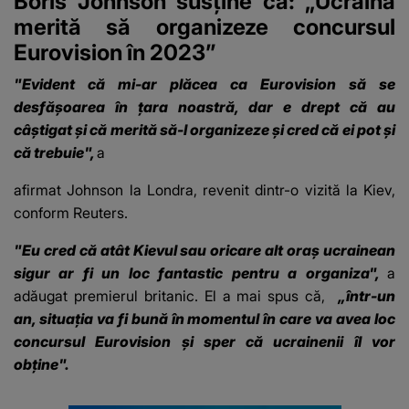
Boris Johnson susține că: „Ucraina
merită să organizeze concursul
Eurovision în 2023”
"Evident că mi-ar plăcea ca Eurovision să se
desfăşoarea în ţara noastră, dar e drept că au
câştigat şi că merită să-l organizeze şi
cred că ei pot şi
că trebuie
",
a
afirmat Johnson la Londra, revenit dintr-o vizită la Kiev,
conform Reuters.
"Eu cred că atât Kievul sau oricare alt oraş ucrainean
sigur ar fi un loc fantastic pentru a organiza",
a
adăugat premierul britanic. El a mai spus că,
„într-un
an, situaţia va fi bună în momentul în care va avea loc
concursul Eurovision şi sper că ucrainenii îl vor
obţine".