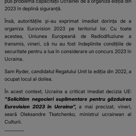
pus problema capacităţii Ucrainei de a organiza ediţia din
2023 în deplină siguranţă.
Însă, autorităţile şi-au exprimat imediat
dorinţa de a
organiza Eurovision 2023
pe teritoriul lor. Cu toate
acestea, Uniunea Europeană de Radiodifuziune a
transmis, vineri, că nu au fost îndeplinite condiţiile de
securitate pentru a lua în considerare un concurs 2023 în
Ucraina.
Sam Ryder, candidatul Regatului Unit la ediţia din 2022, a
ocupat locul al doilea.
În acest context, Ucraina a criticat imediat decizia UE:
"Solicităm negocieri suplimentare pentru găzduirea
Eurovision 2023 în Ucraina”,
a mai precizat, vineri,
seară Oleksandre Tkatchenko, ministrul ucrainean al
Culturii.