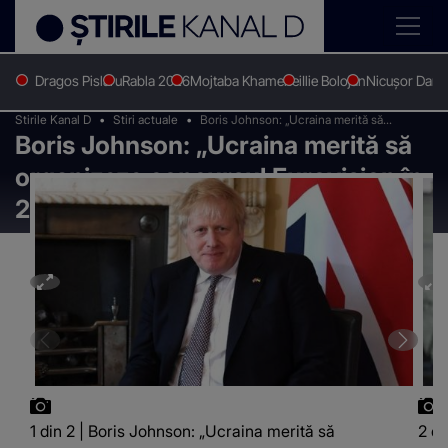
Dragos Pislaru
Rabla 2026
Mojtaba Khamenei
Ilie Bolojan
Nicușor Dan
Stirile Kanal D
Stiri actuale
Boris Johnson: „Ucraina merită să
Boris Johnson: „Ucraina merită să
organizeze concursul Eurovision în 2023”
organizeze concursul Eurovision în
2023”
1 din 2 | Boris Johnson: „Ucraina merită să
2 di