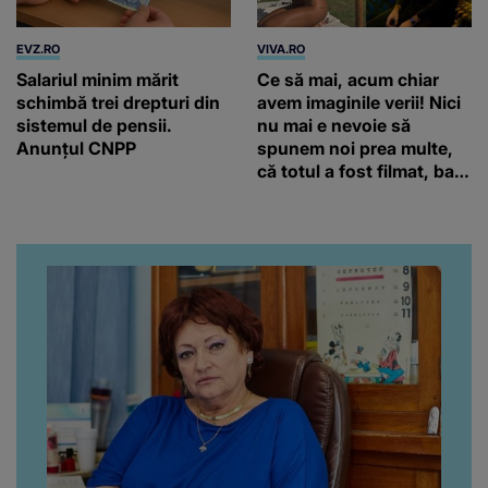
EVZ.RO
VIVA.RO
Salariul minim mărit
Ce să mai, acum chiar
schimbă trei drepturi din
avem imaginile verii! Nici
sistemul de pensii.
nu mai e nevoie să
Anunțul CNPP
spunem noi prea multe,
că totul a fost filmat, ba
chiar artistul și-a întrebat
iubita dacă e adevărat! Și
da, frumoasa iubită a lui
Florin Ristei e...