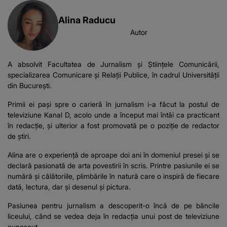
Alina Raducu
Autor
A absolvit Facultatea de Jurnalism și Științele Comunicării,
specializarea Comunicare și Relații Publice, în cadrul Universității
din București.
Primii ei pași spre o carieră în jurnalism i-a făcut la postul de
televiziune Kanal D, acolo unde a început mai întâi ca practicant
în redacție, și ulterior a fost promovată pe o poziție de redactor
de știri.
Alina are o experiență de aproape doi ani în domeniul presei și se
declară pasionată de arta povestirii în scris. Printre pasiunile ei se
numără și călătoriile, plimbările în natură care o inspiră de fiecare
dată, lectura, dar și desenul și pictura.
Pasiunea pentru jurnalism a descoperit-o încă de pe băncile
liceului, când se vedea deja în redacția unui post de televiziune
cunoscut.