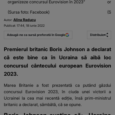
organizeze concursul Eurovision în 2023”
org
(Sursa foto: Facebook)
(Sur
Alina Raducu
Autor:
Publicat:
17:44, 18 iunie 2022
Distribuie
Adaugă-ne ca sursă preferată în Google
Premierul britanic Boris Johnson a declarat
că este bine ca în Ucraina să aibă loc
concursul cântecului european Eurovision
2023.
Marea Britanie a fost prezentată ca putând găzdui
concursul Eurovision 2023
, în ciuda unei victorii a
Ucrainei la cea mai recentă ediţie, însă prim-ministrul
britanic a declarat, sâmbătă, că se opune.