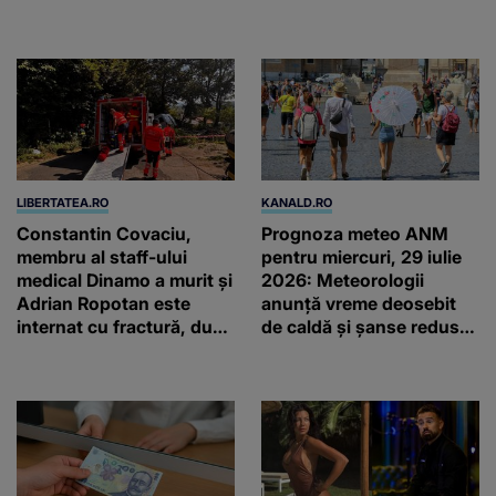
petrecute în Spania, Italia
două ceasuri Patek
şi Grecia şi-au pus
Philippe și Rolex
amprenta
LIBERTATEA.RO
KANALD.RO
Constantin Covaciu,
Prognoza meteo ANM
membru al staff-ului
pentru miercuri, 29 iulie
medical Dinamo a murit și
2026: Meteorologii
Adrian Ropotan este
anunță vreme deosebit
internat cu fractură, după
de caldă și șanse reduse
accidentul din
de precipitații
Câmpulung Muscel