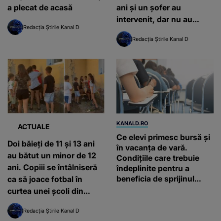
a plecat de acasă
ani și un șofer au
intervenit, dar nu au
Redacția Știrile Kanal D
scăpat nici ei de furia
Redacția Știrile Kanal D
agresorilor
KANALD.RO
ACTUALE
Ce elevi primesc bursă și
Doi băieți de 11 și 13 ani
în vacanța de vară.
au bătut un minor de 12
Condițiile care trebuie
ani. Copiii se întâlniseră
îndeplinite pentru a
beneficia de sprijinul
ca să joace fotbal în
financiar
curtea unei școli din
Caraș-Severin
Redacția Știrile Kanal D