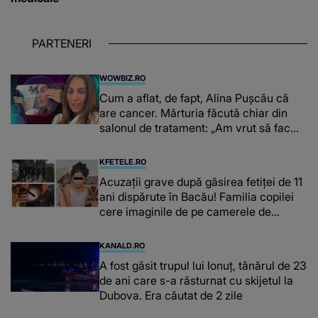
PARTENERI
WOWBIZ.RO
Cum a aflat, de fapt, Alina Pușcău că
are cancer. Mărturia făcută chiar din
salonul de tratament: „Am vrut să fac
niște genuflexiuni și a început să mă
înțepe sânul”
KFETELE.RO
Acuzații grave după găsirea fetiței de 11
ani dispărute în Bacău! Familia copilei
cere imaginile de pe camerele de
supraveghere: „Nu s-a mai dus sora
mea...”
KANALD.RO
A fost găsit trupul lui Ionuț, tânărul de 23
de ani care s-a răsturnat cu skijetul la
Dubova. Era căutat de 2 zile