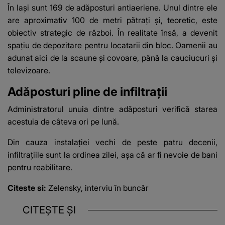
În Iași sunt 169 de
adăposturi antiaeriene
. Unul dintre ele
are aproximativ 100 de metri pătrați și, teoretic, este
obiectiv strategic de
război
. În realitate însă, a devenit
spațiu de depozitare pentru locatarii din bloc. Oamenii au
adunat aici de la scaune și covoare, până la cauciucuri și
televizoare.
Adăposturi pline de infiltrații
Administratorul unuia dintre adăposturi verifică starea
acestuia de câteva ori pe lună.
Din cauza instalației vechi de peste patru decenii,
infiltrațiile sunt la ordinea zilei, așa că ar fi nevoie de bani
pentru reabilitare.
Citeste si:
Zelensky, interviu în buncăr
CITEȘTE ȘI