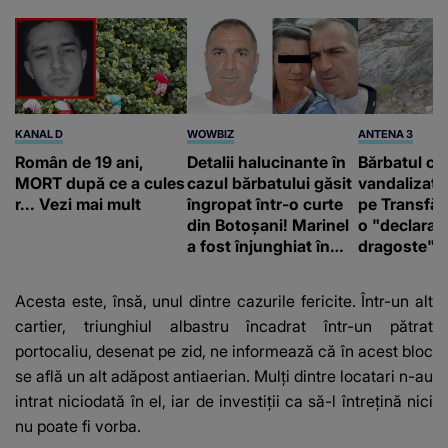
KANAL D
WOWBIZ
ANTENA 3
Român de 19 ani,
Detalii halucinante în
Bărbatul ca
MORT după ce a cules
cazul bărbatului găsit
vandalizat 
r... Vezi mai mult
îngropat într-o curte
pe Transfă
din Botoșani! Marinel
o "declaraţ
a fost înjunghiat în
dragoste" e
inimă, iar concubina
poliție și c
lui se numără printre
mediu
Acesta este, însă, unul dintre cazurile fericite. Într-un alt
suspecți
cartier, triunghiul albastru încadrat într-un pătrat
portocaliu, desenat pe zid, ne informează că în acest bloc
se află un alt adăpost antiaerian. Mulți dintre locatari n-au
intrat niciodată în el, iar de investiții ca să-l întrețină nici
nu poate fi vorba.