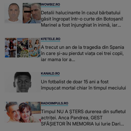
WOWBIZ.RO
Detalii halucinante în cazul bărbatului
găsit îngropat într-o curte din Botoșani!
Marinel a fost înjunghiat în inimă, iar
concubina lui se numără printre
suspecți
KFETELE.RO
A trecut un an de la tragedia din Spania
în care și-au pierdut viața cei trei copii,
iar mama lor a…
KANALD.RO
Un fotbalist de doar 15 ani a fost
împușcat mortal chiar în timpul meciului
RADIOIMPULS.RO
Timpul NU A ȘTERS durerea din sufletul
actriței. Anca Pandrea, GEST
SFÂȘIETOR ÎN MEMORIA lui Iurie Darie:
"A fost copleșitor. Pe măsură ce trece