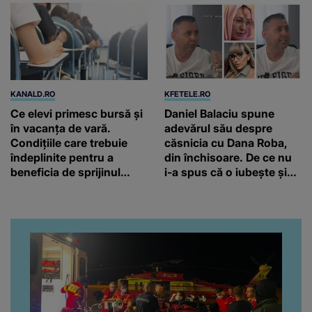
KANALD.RO
KFETELE.RO
Ce elevi primesc bursă și
Daniel Balaciu spune
în vacanța de vară.
adevărul său despre
Condițiile care trebuie
căsnicia cu Dana Roba,
îndeplinite pentru a
din închisoare. De ce nu
beneficia de sprijinul
i-a spus că o iubește și
financiar
ce s-a întâmplat când au
venit fetițele pe lume:
“Am suflet mare. Eu am
ajutat-o.”