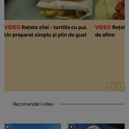
VIDEO
Rețeta zilei - tortilla cu pui.
VIDEO
Rețeta 
Un preparat simplu și plin de gust
de afine
Recomandări video