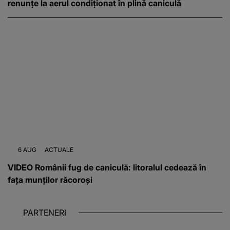
renunțe la aerul condiționat în plină caniculă
6 AUG
ACTUALE
VIDEO Românii fug de caniculă: litoralul cedează în
fața munților răcoroși
PARTENERI