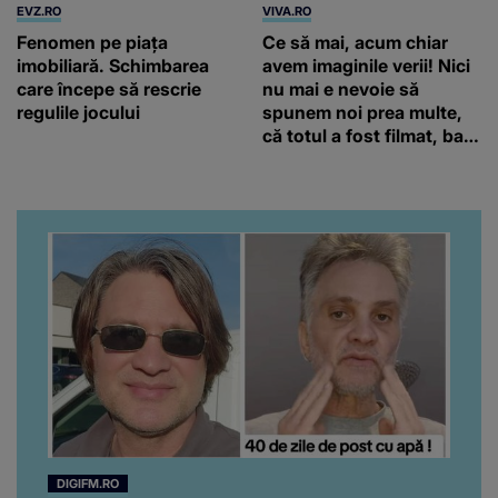
EVZ.RO
VIVA.RO
Fenomen pe piața
Ce să mai, acum chiar
imobiliară. Schimbarea
avem imaginile verii! Nici
care începe să rescrie
nu mai e nevoie să
regulile jocului
spunem noi prea multe,
că totul a fost filmat, ba
chiar artistul și-a întrebat
iubita dacă e adevărat! Și
da, frumoasa iubită a lui
Florin Ristei e...
DIGIFM.RO