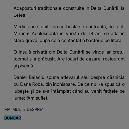
Adăposturi tradiționale construite în Delta Dunării, la
Letea
Medicii au stabilit cu ce boală se confruntă, de fapt,
Miruna! Adolescenta în vârstă de 18 ani se află în
stare gravă, după ce a contactat o bacterie pe litoral
O insulă privată din Delta Dunării se vinde iar prețul
tocmai s-a prăbușit. Are locuri de cazare, restaurant
și piscină
Daniel Balaciu spune adevărul său despre căsnicia
cu Dana Roba, din închisoare. De ce nu i-a spus că o
iubește și ce s-a întâmplat când au venit fetițele pe
lume: “Am suflet...
MAI MULTE DESPRE:
BUNCAR