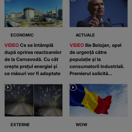
ECONOMIC
ACTUALE
VIDEO
Ce se întâmplă
VIDEO
Ilie Bolojan, apel
după oprirea reactoarelor
de urgență către
de la Cernavodă. Cu cât
populație și la
crește prețul energiei și
consumatorii industriali.
ce măsuri vor fi adoptate
Premierul solicită
reducerea consumului de
energie după oprirea
reactoarelor de la
Cernavodă: "Între orele
20-23. Avem deficit"
EXTERNE
WOW