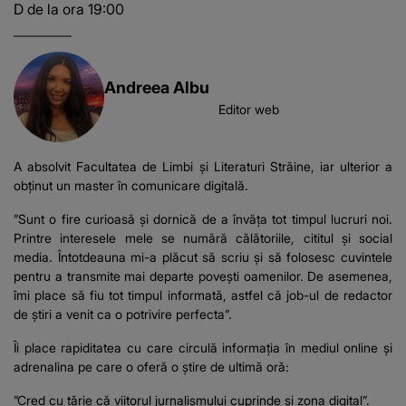
D de la ora 19:00
Andreea Albu
Editor web
A absolvit Facultatea de Limbi și Literaturi Străine, iar ulterior a
obținut un master în comunicare digitală.
”Sunt o fire curioasă și dornică de a învăța tot timpul lucruri noi.
Printre interesele mele se numără călătoriile, cititul și social
media. Întotdeauna mi-a plăcut să scriu și să folosesc cuvintele
pentru a transmite mai departe povești oamenilor. De asemenea,
îmi place să fiu tot timpul informată, astfel că job-ul de redactor
de știri a venit ca o potrivire perfecta”.
Îi place rapiditatea cu care circulă informația în mediul online și
adrenalina pe care o oferă o știre de ultimă oră:
”Cred cu tărie că viitorul jurnalismului cuprinde și zona digital”.