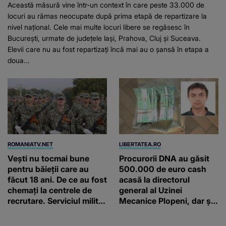
Această măsură vine într-un context în care peste 33.000 de
locuri au rămas neocupate după prima etapă de repartizare la
nivel național. Cele mai multe locuri libere se regăsesc în
București, urmate de județele Iași, Prahova, Cluj și Suceava.
Elevii care nu au fost repartizați încă mai au o șansă în etapa a
doua...
ROMANIATV.NET
LIBERTATEA.RO
Vești nu tocmai bune
Procurorii DNA au găsit
pentru băieții care au
500.000 de euro cash
făcut 18 ani. De ce au fost
acasă la directorul
chemați la centrele de
general al Uzinei
recrutare. Serviciul militar
Mecanice Plopeni, dar și
obligatoriu NU a fost
două ceasuri Patek
ANULAT în România!
Philippe și Rolex