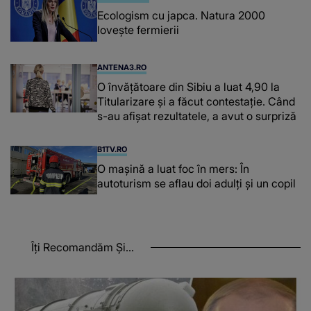
Ecologism cu japca. Natura 2000
lovește fermierii
ANTENA3.RO
O învățătoare din Sibiu a luat 4,90 la
Titularizare și a făcut contestație. Când
s-au afișat rezultatele, a avut o surpriză
B1TV.RO
O maşină a luat foc în mers: În
autoturism se aflau doi adulți și un copil
Îți Recomandăm Și...