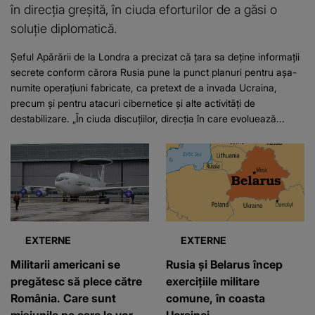
în direcţia greşită, în ciuda eforturilor de a găsi o
soluţie diplomatică.
Șeful Apărării de la Londra a precizat că țara sa deţine informaţii
secrete conform cărora Rusia pune la punct planuri pentru aşa-
numite operaţiuni fabricate, ca pretext de a invada Ucraina,
precum şi pentru atacuri cibernetice şi alte activităţi de
destabilizare. „În ciuda discuţiilor, direcţia în care evoluează...
EXTERNE
EXTERNE
Militarii americani se
Rusia și Belarus încep
pregătesc să plece către
exercițiile militare
România. Care sunt
comune, în coasta