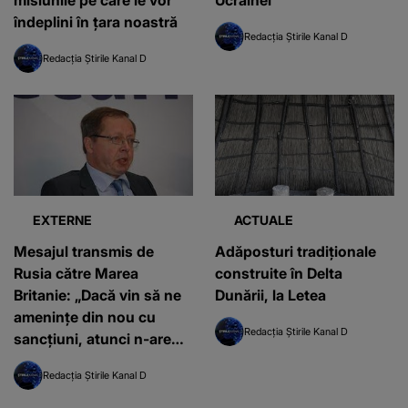
misiunile pe care le vor
Ucrainei
îndeplini în țara noastră
Redacția Știrile Kanal D
Redacția Știrile Kanal D
EXTERNE
ACTUALE
Mesajul transmis de
Adăposturi tradiționale
Rusia către Marea
construite în Delta
Britanie: „Dacă vin să ne
Dunării, la Letea
amenințe din nou cu
Redacția Știrile Kanal D
sancțiuni, atunci n-are
niciun rost”
Redacția Știrile Kanal D