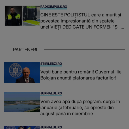
timpul parcă..."
RADIOIMPULS.RO
CINE ESTE POLIȚISTUL care a murit și
povestea impresionantă din spatele
unei VIEȚI DEDICATE UNIFORMEI: "Și-a
îndeplinit misiunile cu responsabilitate,
iar în relația cu colegii a fost un sprijin,
un sfătuitor și un..."
PARTENERI
STIRILEBZI.RO
Vești bune pentru români! Guvernul Ilie
Bolojan anunță plafonarea facturilor!
JURNALUL.RO
Vom avea apă după program: curge în
ianuarie și februarie, se oprește din
august până în noiembrie
JURNALUL.RO