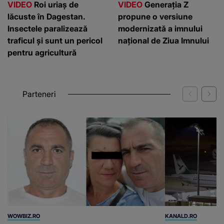
VIDEO
Roi uriaș de
VIDEO
Generația Z
lăcuste în Dagestan.
propune o versiune
Insectele paralizează
modernizată a imnului
traficul și sunt un pericol
național de Ziua Imnului
pentru agricultură
Parteneri
WOWBIZ.RO
KANALD.RO