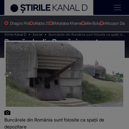
Dragos Pislaru
Rabla 2026
Mojtaba Khamenei
Ilie Bolojan
Nicușor Dan
Stirile Kanal D
Social
Buncărele din România sunt folosite ca spații de
Buncărele din România sunt
depozitare
folosite ca spații de depozitare
Buncărele din România sunt folosite ca spații de
depozitare