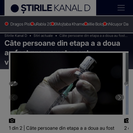
Dragos Pislaru
Rabla 2026
Mojtaba Khamenei
Ilie Bolojan
Nicușor Dan
Stirile Kanal D
Stiri actuale
Câte persoane din etapa a a doua au fost
Câte persoane din etapa a a doua
programate pentru vaccinarea anti-COVID
au fost programate pentru
vaccinarea anti-COVID
1 din 2 | Câte persoane din etapa a a doua au fost
2 di