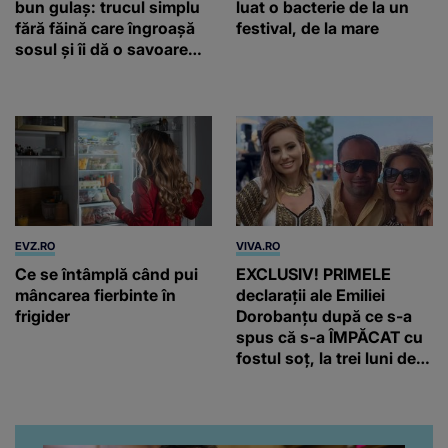
bun gulaș: trucul simplu
luat o bacterie de la un
fără făină care îngroașă
festival, de la mare
sosul și îi dă o savoare
unică
EVZ.RO
VIVA.RO
Ce se întâmplă când pui
EXCLUSIV! PRIMELE
mâncarea fierbinte în
declarații ale Emiliei
frigider
Dorobanțu după ce s-a
spus că s-a ÎMPĂCAT cu
fostul soț, la trei luni de
când au divorțat. Ce-a
putut să spună frumoasa
artistă i-a lăsat MASCĂ
pe toți. De data aceasta,