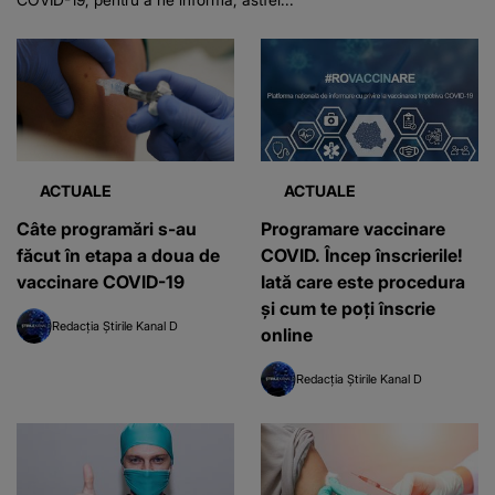
ACTUALE
ACTUALE
Câte programări s-au
Programare vaccinare
făcut în etapa a doua de
COVID. Încep înscrierile!
vaccinare COVID-19
Iată care este procedura
și cum te poți înscrie
Redacția Știrile Kanal D
online
Redacția Știrile Kanal D