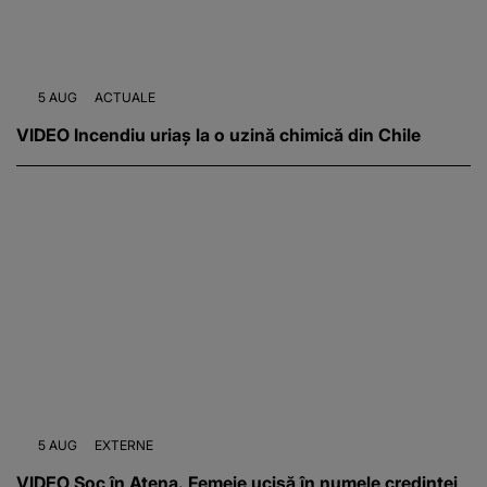
5 AUG
ACTUALE
VIDEO Incendiu uriaș la o uzină chimică din Chile
5 AUG
EXTERNE
VIDEO Șoc în Atena. Femeie ucisă în numele credinței