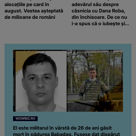
alocațiile pe card în
adevărul său despre
august. Vestea așteptată
căsnicia cu Dana Roba,
de milioane de români
din închisoare. De ce nu
i-a spus că o iubește și
ce s-a întâmplat când au
venit fetițele pe lume:
“Am suflet mare. Eu am
ajutat-o.”
WOWBIZ.RO
El este militarul în vârstă de 26 de ani găsit
mort în pădurea Babadag. Fusese dat dispărut