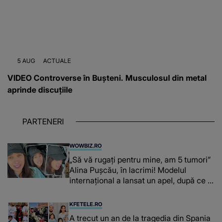
5 AUG
ACTUALE
VIDEO Controverse în Bușteni. Musculosul din metal
aprinde discuțiile
PARTENERI
WOWBIZ.RO
„Să vă rugați pentru mine, am 5 tumori”
Alina Pușcău, în lacrimi! Modelul
internațional a lansat un apel, după ce a
fost diagnosticată cu o boală gravă
KFETELE.RO
A trecut un an de la tragedia din Spania