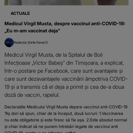
ACTUALE
Medicul Virgil Musta, despre vaccinul anti-COVID-19:
„Eu m-am vaccinat deja”
Redacția Știrile Kanal D
Medicul Virgil Musta, de la Spitalul de Boli
Infecţioase „Victor Babeş” din Timişoara, a explicat,
într-o postare pe Facebook, care sunt avantajele şi
care sunt dezavantajele vaccinării ămpotriva COVID-
19 şi a transmis că el deja a primit şi cea de-a doua
doză de vaccin, rapelul.
Declarațiile Medicului Virgil Musta depsre vaccinul anti-COVID-19
”Aş dori să spun, chiar de la început, două lucruri: 1.Vaccinarea
nu este obligatorie şi este firesc să fie aşa. 2.Este absolut normal
şi chiar indicat să ne punem întrebări legate de vaccinul anti
COVID-19, pentru a ne informa, astfel...