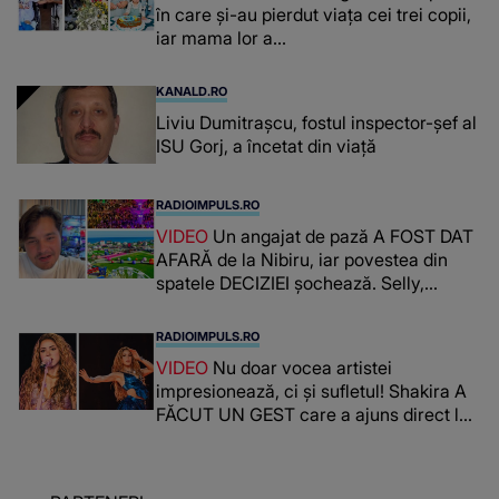
în care și-au pierdut viața cei trei copii,
iar mama lor a…
KANALD.RO
Liviu Dumitrașcu, fostul inspector-șef al
ISU Gorj, a încetat din viață
RADIOIMPULS.RO
VIDEO
Un angajat de pază A FOST DAT
AFARĂ de la Nibiru, iar povestea din
spatele DECIZIEI șochează. Selly,
surprins de întreaga situație... NU
CREDEA CĂ VA VEDEA AȘA CEVA: "Fix
RADIOIMPULS.RO
în fața unui..."
VIDEO
Nu doar vocea artistei
impresionează, ci și sufletul! Shakira A
FĂCUT UN GEST care a ajuns direct la
inimile publicului: "Există mulți copii
care trăiesc uitați și care au un potențial
uriaș așteptând să fie descătușat, doar