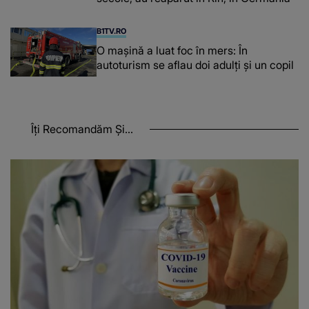
B1TV.RO
O maşină a luat foc în mers: În
autoturism se aflau doi adulți și un copil
Îți Recomandăm Și...