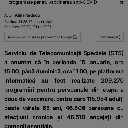
programate pentru vaccinarea anti-COVID
pro
Alina Raducu
Autor:
Publicat:
14:28, 17 ianuarie 2021
Actualizat:
00:30, 17 iulie 2021
Distribuie
Adaugă-ne ca sursă preferată în Google
Serviciul de Telecomunicaţii Speciale (STS)
a anunţat că în perioada 15 ianuarie, ora
15.00, până duminică, ora 11.00, pe platforma
informatică au fost realizate 209.270
programări pentru persoanele din etapa a
doua de vaccinare, dintre care 115.954 adulţi
peste vârsta 65 ani, 46.806 persoane cu
afecţiuni cronice şi 46.510 angajaţi din
domenii esenţiale.