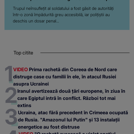
Trupul neînsuflețit al soldatului a fost găsit de autorități
într-o zonă împădurită greu accesibilă, iar polițiștii au
deschis un dosar penal...
Top citite
VIDEO
Prima rachetă din Coreea de Nord care
distruge case cu familii în ele, în atacul Rusiei
asupra Ucrainei
Iranul avertizează două țări europene, în ziua în
care Egiptul intră în conflict. Război tot mai
extins
Ucraina, atac fără precedent în Crimeea ocupată
de Rusia. "Amazonul lui Putin" și 13 instalații
energetice au fost distruse
VIDEO
"O rachetă rusească a violat spațiul