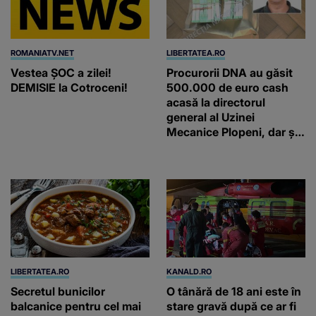
ROMANIATV.NET
LIBERTATEA.RO
Vestea ȘOC a zilei!
Procurorii DNA au găsit
DEMISIE la Cotroceni!
500.000 de euro cash
acasă la directorul
general al Uzinei
Mecanice Plopeni, dar și
două ceasuri Patek
Philippe și Rolex
LIBERTATEA.RO
KANALD.RO
Secretul bunicilor
O tânără de 18 ani este în
balcanice pentru cel mai
stare gravă după ce ar fi