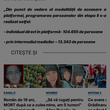
„Din punct de vedere al modalităţii de accesare a
platformei, programarea persoanelor din etapa II s-a
realizat astfel:
- individual direct în platformă- 104.655 de persoane
- prin intermediul medicilor – 13.343 de persoane
CITEȘTE ȘI
KANAL D
WOWBIZ
ANTENA 3
Român de 19 ani,
„Să vă rugați pentru
Ce avere ar
MORT după ce a cules
mine, am 5 tumori”
Grădinaru. 