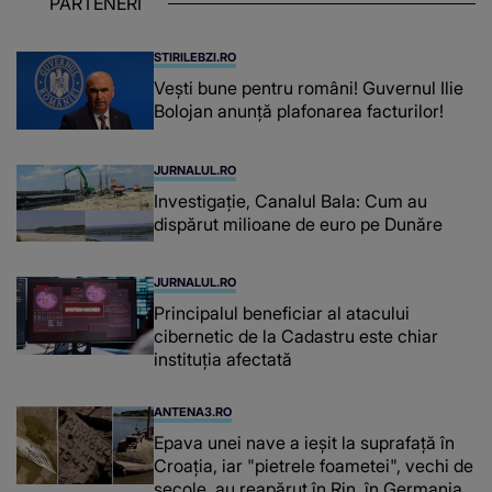
PARTENERI
așteptând oportunitatea
STIRILEBZI.RO
Vești bune pentru români! Guvernul Ilie
Bolojan anunță plafonarea facturilor!
JURNALUL.RO
Investigație, Canalul Bala: Cum au
dispărut milioane de euro pe Dunăre
JURNALUL.RO
Principalul beneficiar al atacului
cibernetic de la Cadastru este chiar
instituţia afectată
ANTENA3.RO
Epava unei nave a ieșit la suprafață în
Croația, iar "pietrele foametei", vechi de
secole, au reapărut în Rin, în Germania