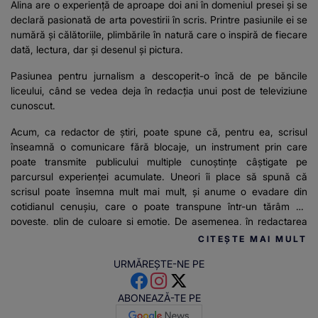
Alina are o experiență de aproape doi ani în domeniul presei și se
declară pasionată de arta povestirii în scris. Printre pasiunile ei se
numără și călătoriile, plimbările în natură care o inspiră de fiecare
dată, lectura, dar și desenul și pictura.
Pasiunea pentru jurnalism a descoperit-o încă de pe băncile
liceului, când se vedea deja în redacția unui post de televiziune
cunoscut.
Acum, ca redactor de știri, poate spune că, pentru ea, scrisul
înseamnă o comunicare fără blocaje, un instrument prin care
poate transmite publicului multiple cunoștințe câștigate pe
parcursul experienței acumulate. Uneori îi place să spună că
scrisul poate însemna mult mai mult, și anume o evadare din
cotidianul cenușiu, care o poate transpune într-un tărâm de
poveste, plin de culoare și emoție. De asemenea, în redactarea
articolelor pentru stirilekanald.ro îi place să relateze mereu
CITEȘTE MAI MULT
adevărul și informațiile de actualitate.
URMĂREȘTE-NE PE
ABONEAZĂ-TE PE