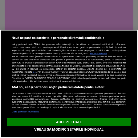
Nouă ne pasă ca datele tale personale să rămână confidențiale
Noi și partenerii noștri
589
stocăm și/sau accesăm informații pe dispozitivul dvs., precum identificatorii cookie unici
pentru prelucrarea datelor cu caracter personal. Puteți accepta sau gestiona preferințele dvs. făcând clic mai jos,
respectiv vă puteți opune utilizării unui interes legitim în orice moment pe pagina cu politica de confidențialitate.
Aceste alegeri vor fi raportate partenerilor noștri și nu vă vor afecta navigarea.
Mai multe detalii
Noi si partenerii nostri (retelele de socializare si agentiile de publicitate partenere, precum si furnizorii nostri de
servicii de date analitice) prelucram date pentru a permite website-ului sa functioneze, pentru a personaliza
Recomandări video
continutul si anunturile publicitare afisate in functie de interesele si/sau profilul dvs., pentru a va oferi functionalitati
aferente retelelor de socializare si pentru a analiza traficul pe website. Beneficiati de drepturile prevazute de art. 15-
22 din GDPR in legatura cu prelucrarea datelor cu caracter personal. Aceste drepturi pot fi exercitate prin
modalitatea indicata
aici
. Prin click pe “ACCEPT TOATE”, acceptati folosirea tuturor Tehnologiilor de tip Cookie, care
implica inclusiv acceptul dvs. cu privire la stocarea/accesarea informatiilor de catre Vendor-ii cu care colaboram.
Prin click pe “VREAU SA MODIFIC SETARILE INDIVIDUAL” puteti schimba preferintele in mod individual, mai putin
cele legate de cookie strict necesare pentru functionarea website-ului.
Atât noi, cât și partenerii noștri prelucrăm datele pentru a oferi:
Dezvoltarea și îmbunătățirea serviciilor. Utilizarea profilurilor pentru selectarea conținutului personalizat. Stocarea
și/sau accesarea informațiilor de pe un dispozitiv. Măsurarea performanței reclamelor. Utilizarea profilurilor pentru
selectarea publicității personalizate. Crearea profilurilor de conținut personalizat. Crearea profilurilor pentru
publicitate personalizată. Măsurarea performanței conținutului. Înțelegerea publicului prin statistici sau combinații
de date din surse diferite. Utilizarea de date limitate pentru a selecta publicitatea. Utilizarea datelor limitate pentru a
selecta conținutul. Date precise de geolocație și identificarea prin scanarea dispozitivului.
Listă parteneri (furnizori)
ACCEPT TOATE
ACTUALE
ACTUALE
VREAU SA MODIFIC SETARILE INDIVIDUAL
VIDEO
Scandal la Argeș,
VIDEO
Clanul Cârpaci, în