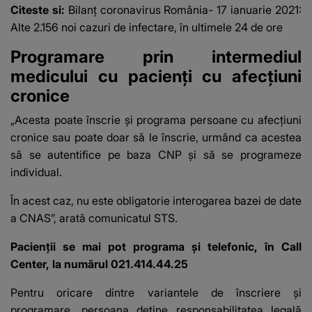
Citeste si:
Bilanț coronavirus România- 17 ianuarie 2021:
Alte 2.156 noi cazuri de infectare, în ultimele 24 de ore
Programare prin intermediul
medicului cu pacienţi cu afecţiuni
cronice
„Acesta poate înscrie şi programa persoane cu afecţiuni
cronice sau poate doar să le înscrie, urmând ca acestea
să se autentifice pe baza CNP şi să se programeze
individual.
În acest caz, nu este obligatorie interogarea bazei de date
a CNAS”, arată comunicatul STS.
Pacienții se mai pot programa și telefonic, în Call
Center, la numărul 021.414.44.25
Pentru oricare dintre variantele de înscriere şi
programare, persoana deţine responsabilitatea legală