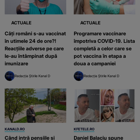
ACTUALE
ACTUALE
Câți români s-au vaccinat
Programare vaccinare
în utimele 24 de ore?!
împotriva COVID-19. Lista
Reacțiile adverse pe care
completă a celor care se
le-au întâmpinat după
pot vaccina în etapa a
imunizare
doua a campaniei
Redacția Știrile Kanal D
Redacția Știrile Kanal D
KANALD.RO
KFETELE.RO
Când intră pensiile și
Daniel Balaciu spune