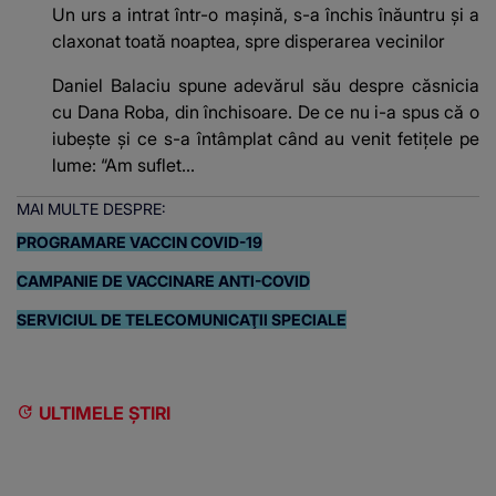
Un urs a intrat într-o mașină, s-a închis înăuntru și a
claxonat toată noaptea, spre disperarea vecinilor
Daniel Balaciu spune adevărul său despre căsnicia
cu Dana Roba, din închisoare. De ce nu i-a spus că o
iubește și ce s-a întâmplat când au venit fetițele pe
lume: “Am suflet...
MAI MULTE DESPRE:
PROGRAMARE VACCIN COVID-19
CAMPANIE DE VACCINARE ANTI-COVID
SERVICIUL DE TELECOMUNICAŢII SPECIALE
ULTIMELE ȘTIRI