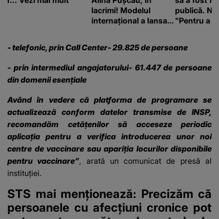
r... Vezi mai mult
Alina Pușcău, în
sa a fost fă
lacrimi! Modelul
publică. Ni
internațional a lansat
"Pentru a în
un apel, după ce a
orice specul
fost diagnosticată cu
- telefonic, prin Call Center- 29.825 de persoane
o boală gravă
- prin intermediul angajatorului- 61.447 de persoane
din domenii esenţiale
Având în vedere că platforma de programare se
actualizează conform datelor transmise de INSP,
recomandăm cetăţenilor să acceseze periodic
aplicaţia pentru a verifica introducerea unor noi
centre de vaccinare sau apariţia locurilor disponibile
pentru vaccinare”
, arată un comunicat de presă al
instituţiei.
STS mai menționează: Precizăm că
persoanele cu afecţiuni cronice pot