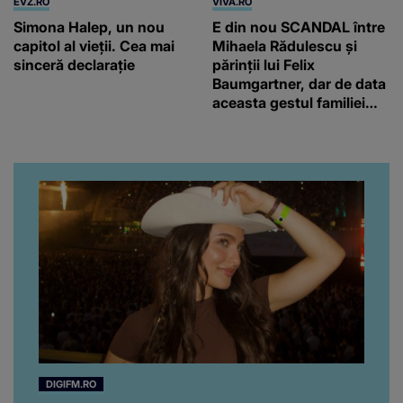
EVZ.RO
VIVA.RO
Simona Halep, un nou
E din nou SCANDAL între
capitol al vieții. Cea mai
Mihaela Rădulescu și
sinceră declarație
părinții lui Felix
Baumgartner, dar de data
aceasta gestul familiei
regretatului ei iubit a
înfuriat-o pe vedeta
noastră! Fostei
prezentatoare nici că-i
vine să creadă că s-a
ajuns până aici, dar e
adevărat, au făcut-o și pe
asta! Și ce a ieșit la iveală
ar fi prea mult pentru
oricine: "Cu… mine, fata
româncă...”
DIGIFM.RO