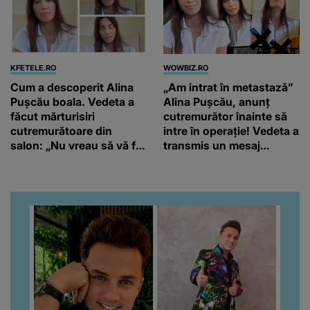
KFETELE.RO
WOWBIZ.RO
Cum a descoperit Alina
„Am intrat în metastază”
Pușcău boala. Vedeta a
Alina Pușcău, anunț
făcut mărturisiri
cutremurător înainte să
cutremurătoare din
intre în operație! Vedeta a
salon: „Nu vreau să vă fie
transmis un mesaj
milă de mine.”
emoționant fanilor