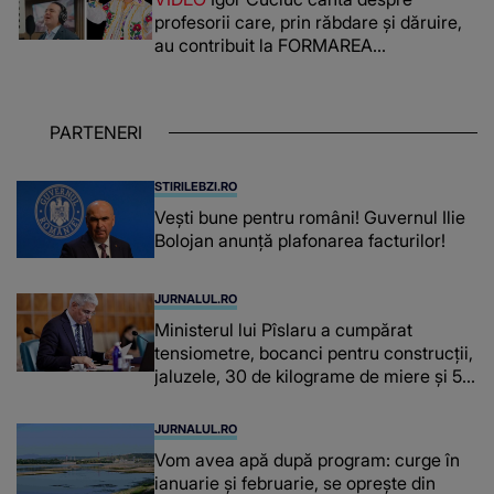
reușit să fac mai mult pentru ea și..."
profesorii care, prin răbdare și dăruire,
au contribuit la FORMAREA
OAMENILOR DE ASTĂZI. Ce spune
despre dascălii care lasă amprente
puternice ÎN SUFLETELE ELEVILOR,
PARTENERI
chiar și după trecerea anilor: "De
fiecare dată când..."
STIRILEBZI.RO
Vești bune pentru români! Guvernul Ilie
Bolojan anunță plafonarea facturilor!
JURNALUL.RO
Ministerul lui Pîslaru a cumpărat
tensiometre, bocanci pentru construcții,
jaluzele, 30 de kilograme de miere și 50
de kilograme de cafea
JURNALUL.RO
Vom avea apă după program: curge în
ianuarie și februarie, se oprește din