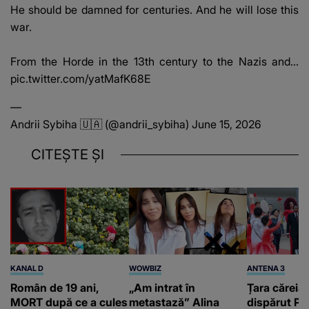
He should be damned for centuries. And he will lose this
war.
From the Horde in the 13th century to the Nazis and…
pic.twitter.com/yatMafK68E
—
Andrii Sybiha 🇺🇦 (@andrii_sybiha)
June 15, 2026
CITEȘTE ȘI
KANAL D
WOWBIZ
ANTENA 3
Român de 19 ani,
„Am intrat în
Țara căreia 
MORT după ce a cules
metastază” Alina
dispărut Pr