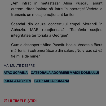
„Am intrat în metastază” Alina Pușcău, anunț
cutremurător înainte să intre în operație! Vedeta a
transmis un mesaj emoționant fanilor
Scandal din cauza concertului trupei Morandi în
Abhazia. MAE reacționează: "România susține
integritatea teritorială a Georgiei"
Cum a descoperit Alina Pușcău boala. Vedeta a făcut
mărturisiri cutremurătoare din salon: „Nu vreau să vă
fie milă de mine.”
MAI MULTE DESPRE:
ATAC UCRAINA
CATEDRALA ADORMIRII MAICII DOMNULUI
RUSIA ATAC KIEV
PATRIARHIA ROMANA
ULTIMELE ȘTIRI