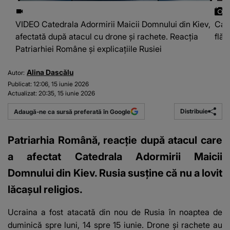
VIDEO Catedrala Adormirii Maicii Domnului din Kiev,
Cate
afectată după atacul cu drone și rachete. Reacția
flăc
Patriarhiei Române și explicațiile Rusiei
Alina Dascălu
Autor:
Publicat:
12:06, 15 iunie 2026
Actualizat:
20:35, 15 iunie 2026
Distribuie
Adaugă-ne ca sursă preferată în Google
Patriarhia Română, reacție după atacul care
a afectat Catedrala Adormirii Maicii
Domnului din Kiev. Rusia susține că nu a lovit
lăcașul religios.
Ucraina a fost atacată din nou de Rusia în noaptea de
duminică spre luni, 14 spre 15 iunie. Drone și rachete au