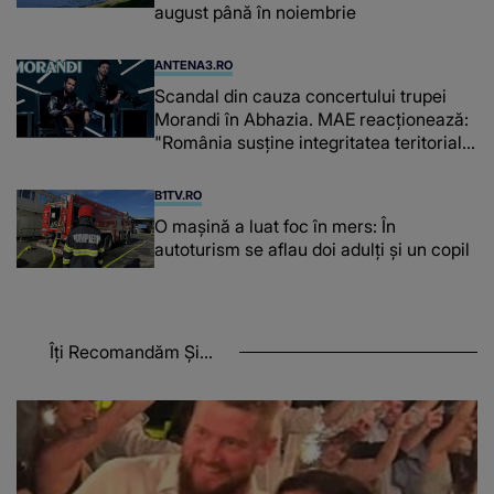
august până în noiembrie
ANTENA3.RO
Scandal din cauza concertului trupei
Morandi în Abhazia. MAE reacționează:
"România susține integritatea teritorială
a Georgiei"
B1TV.RO
O maşină a luat foc în mers: În
autoturism se aflau doi adulți și un copil
Îți Recomandăm Și...