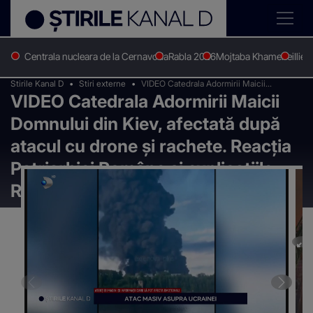
Centrala nucleara de la Cernavoda
Rabla 2026
Mojtaba Khamenei
Ilie 
Stirile Kanal D
Stiri externe
VIDEO Catedrala Adormirii Maicii
VIDEO Catedrala Adormirii Maicii
Domnului din Kiev, afectată după atacul cu
drone și rachete. Reacția Patriarhiei
Domnului din Kiev, afectată după
Române și explicațiile Rusiei
atacul cu drone și rachete. Reacția
Patriarhiei Române și explicațiile
Rusiei