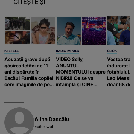
CITEȘTE ȘI
KFETELE
RADIO IMPULS
CLICK
Acuzații grave după
VIDEO Selly,
Vestea trag
găsirea fetiței de 11
ANUNȚUL
îndurerat l
ani dispărute în
MOMENTULUI despre
fotablului. T
Bacău! Familia copilei
NIBIRU! Ce se va
Leo Messi a
cere imaginile de pe
întâmpla și CINE
doar 68 de 
camerele de
SUNT CEI VIZAȚI de
supraveghere: „Nu s-
această situație: "Îmi
a mai dus sora mea...”
e ciudă că..."
Alina Dascălu
Editor web