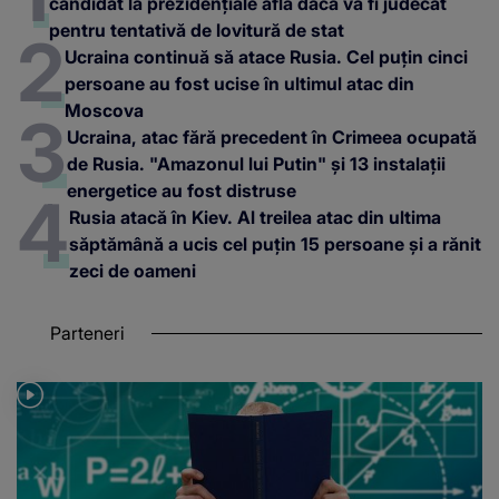
candidat la prezidențiale află dacă va fi judecat
pentru tentativă de lovitură de stat
Ucraina continuă să atace Rusia. Cel puțin cinci
persoane au fost ucise în ultimul atac din
Moscova
Ucraina, atac fără precedent în Crimeea ocupată
de Rusia. "Amazonul lui Putin" și 13 instalații
energetice au fost distruse
Rusia atacă în Kiev. Al treilea atac din ultima
săptămână a ucis cel puțin 15 persoane și a rănit
zeci de oameni
Parteneri