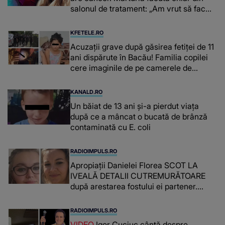
salonul de tratament: „Am vrut să fac
niște genuflexiuni și a început să mă
înțepe sânul”
KFETELE.RO
Acuzații grave după găsirea fetiței de 11
ani dispărute în Bacău! Familia copilei
cere imaginile de pe camerele de
supraveghere: „Nu s-a mai dus sora
mea...”
KANALD.RO
Un băiat de 13 ani și-a pierdut viața
după ce a mâncat o bucată de brânză
contaminată cu E. coli
RADIOIMPULS.RO
Apropiații Danielei Florea SCOT LA
IVEALĂ DETALII CUTREMURĂTOARE
după arestarea fostului ei partener.
PRIN CE A FOST NEVOITĂ să treacă
românca ucisă în Italia și ascunsă în
RADIOIMPULS.RO
lada unui pat: " Îmi pare rău că nu am
VIDEO
Igor Cuciuc cântă despre