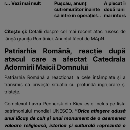
r... Vezi mai mult
Pușcău, anunț
A plecat în
cutremurător înainte
două luni și
să intre în operație!
mai întors
Vedeta a transmis un
mesaj emoționant
Citește și:
Detalii despre cel mai recent atac rusesc de
fanilor
lângă granița României. Anunțul făcut de MApN
Patriarhia Română, reacție după
atacul care a afectat Catedrala
Adormirii Maicii Domnului
Patriarhia Română a reacționat la cele întâmplate și a
transmis că privește situația cu profundă îngrijorare și
tristețe.
Complexul Lavra Pechersk din Kiev este inclus pe lista
patrimoniului mondial UNESCO.
"Orice atingere adusă
unui lăcaş de cult şi unui monument de o asemenea
valoare religioasă, istorică şi culturală reprezintă o