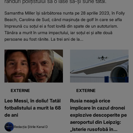
rânduri polițistului să o lase să-și sune tatăl.
Samantha Miller își sărbătorea nunta pe 28 aprilie 2023, în Folly
Beach, Carolina de Sud, când mașinuța de golf în care se afla
împreună cu soțul ei a fost lovită din spate de un autoturism.
Tânăra a murit în urma impactului, iar soțul ei și alte două
persoane au fost rănite. La trei ani de la...
EXTERNE
EXTERNE
Leo Messi, în doliu! Tatăl
Rusia neagă orice
fotbalistului a murit la 68
implicare în cazul dronei
de ani
explozive descoperite pe
aeroportul din Leipzig:
Redacția Știrile Kanal D
„Isterie rusofobă în