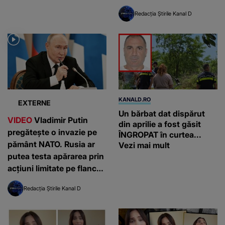
Germania”
Redacția Știrile Kanal D
KANALD.RO
EXTERNE
Un bărbat dat dispărut
VIDEO
Vladimir Putin
din aprilie a fost găsit
pregătește o invazie pe
ÎNGROPAT în curtea...
pământ NATO. Rusia ar
Vezi mai mult
putea testa apărarea prin
acțiuni limitate pe flancul
estic, avertizează
Redacția Știrile Kanal D
serviciile americane de
informații