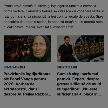
Proba orală constă în citirea și înțelegerea unui text extras la
prima vedere. Candidații trebuie să citească cu voce tare textul în
fața comisiei și să răspundă la trei cerințe legate de acesta. Spre
deosebire de probele scrise, la această etapă nu se acordă note,
ci calificative: mediu, avansat și experimentat....
ROMANIATV.NET
LIBERTATEA.RO
Previziunile îngrijorătoare
Cum să alegi parfumul
ale Babei Vanga pentru
potrivit. Expert, despre
2026. Vorbea de
greșeala făcută de mulți
extratereștri, dar și
cumpărători: „Nu este
despre Al Treilea Război
suficient să-ți placă în
Mondial. Cât de departe
primul minut”
ar ajunge și AI-ul!