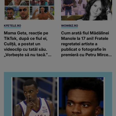
KFETELE.RO
WOWBIZ.RO
Mama Geta, reacție pe
Cum arată fiul Mădălinei
TikTok, după ce fiul ei,
Manole la 17 ani! Fratele
Culiță, a postat un
regretatei artiste a
videoclip cu tatăl său.
publicat o fotografie în
„Vorbește să nu tacă.”
premieră cu Petru Mircea
Artistul a reacționat și el:
Jr.
“Văd că nu te potoleşti.”