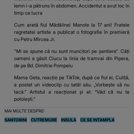
lemn i-a pătruns în abdomen. Accidentul a avut loc în
timp ce lucra
Cum arată fiul Mădălinei Manole la 17 ani! Fratele
regretatei artiste a publicat o fotografie în premieră
cu Petru Mircea Jr.
"Mi se spune că nu sunt muncitori pe șantiere". Câţi
oameni a găsit Ciucu la linia de tramvai din Pipera,
de pe Bd. Dimitrie Pompeiu
Mama Geta, reacție pe TikTok, după ce fiul ei, Culiță,
a postat un videoclip cu tatăl său. „Vorbește să nu
tacă.” Artistul a reacționat și el: “Văd că nu te
potoleşti.”
MAI MULTE DESPRE:
SANTORINI
CUTREMURE
INSULA
CE SE INTAMPLA