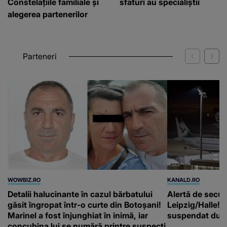
Constelațiile familiale și
sfaturi au specialiștii
alegerea partenerilor
Parteneri
WOWBIZ.RO
KANALD.RO
Detalii halucinante în cazul bărbatului
Alertă de secur
găsit îngropat într-o curte din Botoșani!
Leipzig/Halle! T
Marinel a fost înjunghiat în inimă, iar
suspendat după
concubina lui se numără printre suspecți