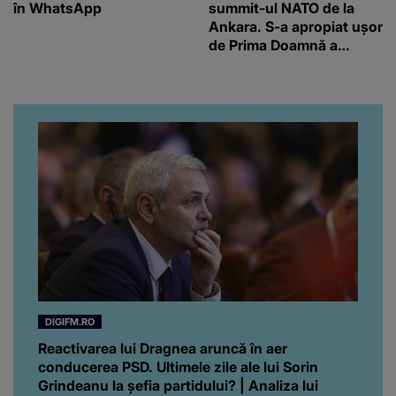
în WhatsApp
summit-ul NATO de la
Ankara. S-a apropiat ușor
de Prima Doamnă a
Turciei, iar ce-a urmat e
subiectul care face
înconjurul presei
DIGIFM.RO
Reactivarea lui Dragnea aruncă în aer
conducerea PSD. Ultimele zile ale lui Sorin
Grindeanu la șefia partidului? | Analiza lui