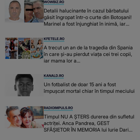
WOWBIZ.RO
Detalii halucinante în cazul bărbatului
găsit îngropat într-o curte din Botoșani!
Marinel a fost înjunghiat în inimă, iar
concubina lui se numără printre
suspecți
KFETELE.RO
A trecut un an de la tragedia din Spania
în care și-au pierdut viața cei trei copii,
iar mama lor a…
KANALD.RO
Un fotbalist de doar 15 ani a fost
împușcat mortal chiar în timpul meciului
RADIOIMPULS.RO
Timpul NU A ȘTERS durerea din sufletul
actriței. Anca Pandrea, GEST
SFÂȘIETOR ÎN MEMORIA lui Iurie Darie:
"A fost copleșitor. Pe măsură ce trece