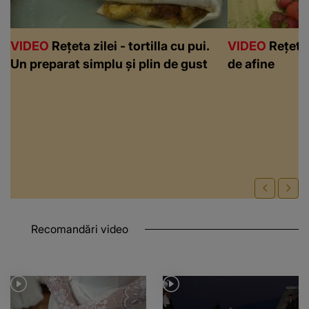
VIDEO
Rețeta zilei - tortilla cu pui.
VIDEO
Rețeta 
Un preparat simplu și plin de gust
de afine
Recomandări video