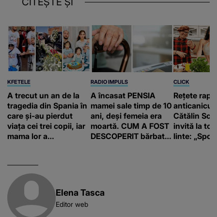
CITEȘTE ȘI
KFETELE
RADIO IMPULS
CLICK
A trecut un an de la
A încasat PENSIA
Rețete rapi
tragedia din Spania în
mamei sale timp de 10
anticanicul
care și-au pierdut
ani, deși femeia era
Cătălin Scă
viața cei trei copii, iar
moartă. CUM A FOST
invită la to
mama lor a…
DESCOPERIT bărbatul
linte: „Spor 
de 50 de ani și ce
proteine!”
afacere a deschis cu
banii obținuți? SUMA
E COLOSALĂ
Elena Tasca
Editor web