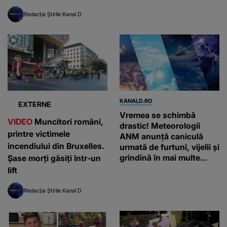
Redacția Știrile Kanal D
KANALD.RO
EXTERNE
Vremea se schimbă
VIDEO
Muncitori români,
drastic! Meteorologii
printre victimele
ANM anunță caniculă
incendiului din Bruxelles.
urmată de furtuni, vijelii și
grindină în mai multe
Șase morți găsiți într-un
regiuni ale țării
lift
Redacția Știrile Kanal D