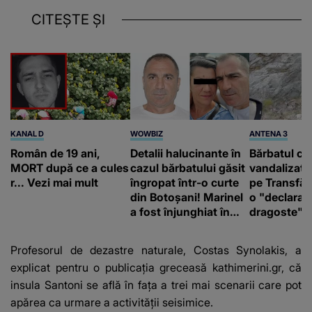
CITEȘTE ȘI
KANAL D
WOWBIZ
ANTENA 3
Român de 19 ani,
Detalii halucinante în
Bărbatul ca
MORT după ce a cules
cazul bărbatului găsit
vandalizat 
r... Vezi mai mult
îngropat într-o curte
pe Transfă
din Botoșani! Marinel
o "declaraţ
a fost înjunghiat în
dragoste" e
inimă, iar concubina
poliție și c
lui se numără printre
mediu
Profesorul de dezastre naturale, Costas Synolakis, a
suspecți
explicat pentru o publicația greceasă
kathimerini.gr
, că
insula Santoni se află în fața a trei mai scenarii care pot
apărea ca urmare a activității seisimice.