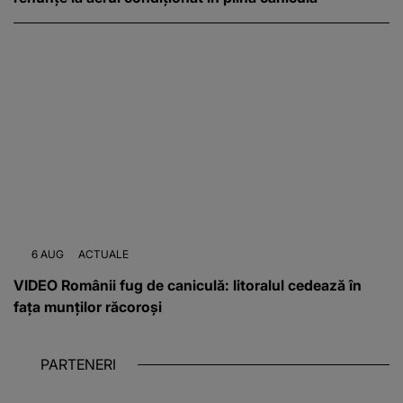
6 AUG
ACTUALE
VIDEO Românii fug de caniculă: litoralul cedează în
fața munților răcoroși
PARTENERI