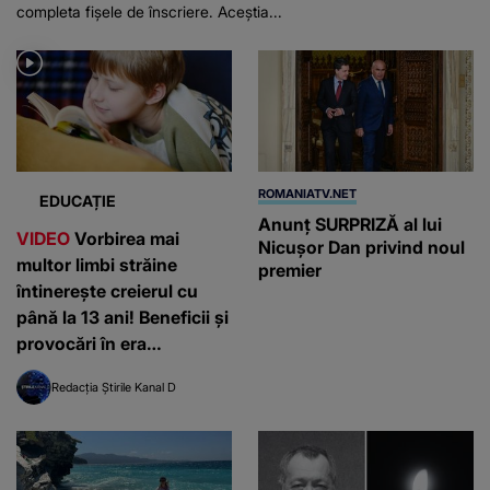
completa fișele de înscriere. Aceștia...
ROMANIATV.NET
EDUCAȚIE
Anunţ SURPRIZĂ al lui
VIDEO
Vorbirea mai
Nicuşor Dan privind noul
multor limbi străine
premier
întinerește creierul cu
până la 13 ani! Beneficii și
provocări în era
inteligenței artificiale
Redacția Știrile Kanal D