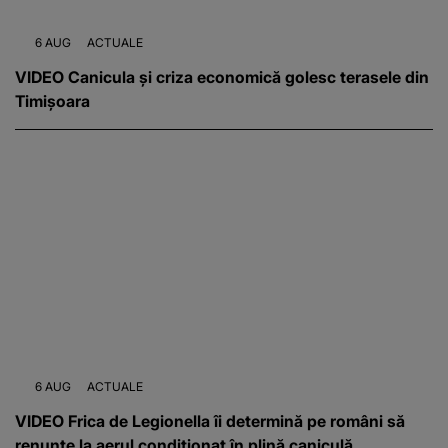
6 AUG
ACTUALE
VIDEO Canicula și criza economică golesc terasele din
Timișoara
6 AUG
ACTUALE
VIDEO Frica de Legionella îi determină pe români să
renunțe la aerul condiționat în plină caniculă