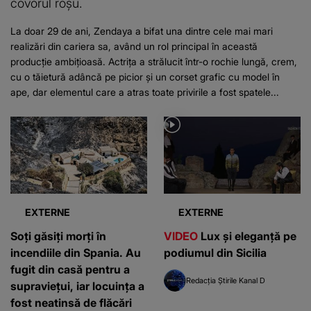
covorul roșu.
La doar 29 de ani, Zendaya a bifat una dintre cele mai mari
realizări din cariera sa, având un rol principal în această
producție ambițioasă. Actrița a strălucit într-o rochie lungă, crem,
cu o tăietură adâncă pe picior și un corset grafic cu model în
ape, dar elementul care a atras toate privirile a fost spatele...
EXTERNE
EXTERNE
Soți găsiți morți în
VIDEO
Lux și eleganță pe
incendiile din Spania. Au
podiumul din Sicilia
fugit din casă pentru a
Redacția Știrile Kanal D
supraviețui, iar locuința a
fost neatinsă de flăcări