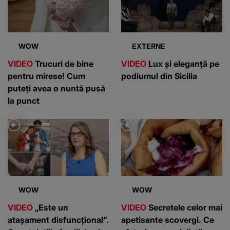
WOW
EXTERNE
VIDEO
Trucuri de bine
VIDEO
Lux și eleganță pe
pentru mirese! Cum
podiumul din Sicilia
puteți avea o nuntă pusă
la punct
WOW
WOW
VIDEO
„Este un
VIDEO
Secretele celor mai
atașament disfuncțional”.
apetisante scovergi. Ce