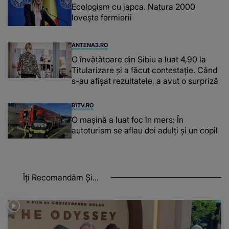
Ecologism cu japca. Natura 2000
lovește fermierii
ANTENA3.RO
O învățătoare din Sibiu a luat 4,90 la
Titularizare și a făcut contestație. Când
s-au afișat rezultatele, a avut o surpriză
B1TV.RO
O maşină a luat foc în mers: În
autoturism se aflau doi adulți și un copil
Îți Recomandăm Și...