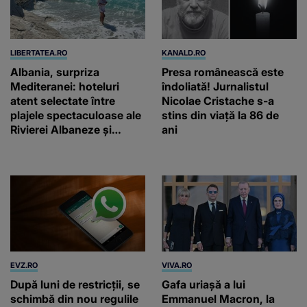
LIBERTATEA.RO
KANALD.RO
Albania, surpriza
Presa românească este
Mediteranei: hoteluri
îndoliată! Jurnalistul
atent selectate între
Nicolae Cristache s-a
plajele spectaculoase ale
stins din viață la 86 de
Rivierei Albaneze și
ani
farmecul autentic al
Adriaticii
EVZ.RO
VIVA.RO
După luni de restricții, se
Gafa uriașă a lui
schimbă din nou regulile
Emmanuel Macron, la