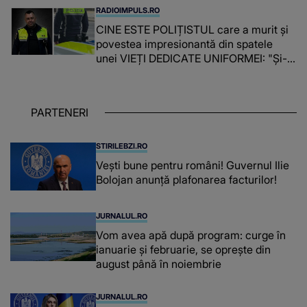
timpul parcă..."
RADIOIMPULS.RO
CINE ESTE POLIȚISTUL care a murit și
povestea impresionantă din spatele
unei VIEȚI DEDICATE UNIFORMEI: "Și-a
îndeplinit misiunile cu responsabilitate,
iar în relația cu colegii a fost un sprijin,
un sfătuitor și un..."
PARTENERI
STIRILEBZI.RO
Vești bune pentru români! Guvernul Ilie
Bolojan anunță plafonarea facturilor!
JURNALUL.RO
Vom avea apă după program: curge în
ianuarie și februarie, se oprește din
august până în noiembrie
JURNALUL.RO