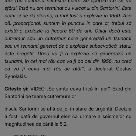
mai rău scenariu necesită calm. Să sperăm că se va
sfârși, însă nu am terminat cu vulcanul din Santorini. Este
activ și ne dă alarma, a mai fost o explozie în 1950. Așa
că, proporțional, suntem în punctul în care ar trebui să
există o explozie la fiecare 50 de ani. Chiar dacă este
cutremur sau un cutremur care generează un tsunami
sau un tsunami generat de o explozie subacvatică, statul
este pregătit. Dacă va fi o explozie ce generează un
tsunami, în cel mai rău caz va fi ca cel din 1956, nu cred
că va fi ceva mai rău de atât"
, a declarat Costas
Synolakis.
Citește și:
VIDEO „Se simte ceva frică în aer”. Exod din
Santorini de teama cutremurelor
Insula Santorini se află de joi în stare de urgență. Decizia
a fost luată de guvernul elen ca urmare a seismelor cu
magnitudinea de până la 5,2.