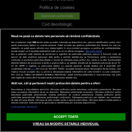
Politica de cookies
Gestionați preferințele
Cod deontologic
Avertisment
Nouă ne pasă ca datele tale personale să rămână confidențiale
Contact
Noi și partenerii noștri
589
stocăm și/sau accesăm informații pe dispozitivul dvs., precum identificatorii cookie unici
pentru prelucrarea datelor cu caracter personal. Puteți accepta sau gestiona preferințele dvs. făcând clic mai jos,
Politica de confidentialitate
respectiv vă puteți opune utilizării unui interes legitim în orice moment pe pagina cu politica de confidențialitate.
Aceste alegeri vor fi raportate partenerilor noștri și nu vă vor afecta navigarea.
Mai multe detalii
Noi si partenerii nostri (retelele de socializare si agentiile de publicitate partenere, precum si furnizorii nostri de
servicii de date analitice) prelucram date pentru a permite website-ului sa functioneze, pentru a personaliza
Categorii
continutul si anunturile publicitare afisate in functie de interesele si/sau profilul dvs., pentru a va oferi functionalitati
aferente retelelor de socializare si pentru a analiza traficul pe website. Beneficiati de drepturile prevazute de art. 15-
22 din GDPR in legatura cu prelucrarea datelor cu caracter personal. Aceste drepturi pot fi exercitate prin
modalitatea indicata
aici
. Prin click pe “ACCEPT TOATE”, acceptati folosirea tuturor Tehnologiilor de tip Cookie, care
Stiri actuale
implica inclusiv acceptul dvs. cu privire la stocarea/accesarea informatiilor de catre Vendor-ii cu care colaboram.
Prin click pe “VREAU SA MODIFIC SETARILE INDIVIDUAL” puteti schimba preferintele in mod individual, mai putin
cele legate de cookie strict necesare pentru functionarea website-ului.
Stiri Politice
Atât noi, cât și partenerii noștri prelucrăm datele pentru a oferi:
Educatie
Dezvoltarea și îmbunătățirea serviciilor. Utilizarea profilurilor pentru selectarea conținutului personalizat. Stocarea
și/sau accesarea informațiilor de pe un dispozitiv. Măsurarea performanței reclamelor. Utilizarea profilurilor pentru
selectarea publicității personalizate. Crearea profilurilor de conținut personalizat. Crearea profilurilor pentru
Stiri externe
publicitate personalizată. Măsurarea performanței conținutului. Înțelegerea publicului prin statistici sau combinații
de date din surse diferite. Utilizarea de date limitate pentru a selecta publicitatea. Utilizarea datelor limitate pentru a
selecta conținutul. Date precise de geolocație și identificarea prin scanarea dispozitivului.
Life
Listă parteneri (furnizori)
Tech
ACCEPT TOATE
Stiri auto
VREAU SA MODIFIC SETARILE INDIVIDUAL
Stiri economice