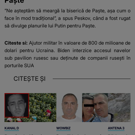
Paște
”Ne așteptăm să meargă la biserică de Paște, așa cum o
face în mod tradițional”, a spus Peskov, când a fost rugat
să divulge planurile lui Putin pentru Paște.
Citeste si:
Ajutor militar în valoare de 800 de milioane de
dolari pentru Ucraina. Biden interzice accesul navelor
sub pavilion rusesc sau deţinute de companii ruseşti în
porturile SUA
CITEȘTE ȘI
KANAL D
WOWBIZ
ANTENA 3