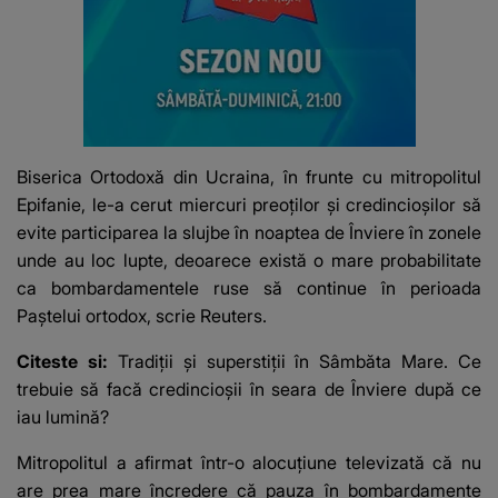
Biserica Ortodoxă din Ucraina, în frunte cu mitropolitul
Epifanie, le-a cerut miercuri preoţilor şi credincioşilor să
evite participarea la slujbe în noaptea de Înviere în zonele
unde au loc lupte, deoarece există o mare probabilitate
ca bombardamentele ruse să continue în perioada
Paştelui ortodox, scrie Reuters.
Citeste si:
Tradiții și superstiții în Sâmbăta Mare. Ce
trebuie să facă credincioșii în seara de Înviere după ce
iau lumină?
Mitropolitul a afirmat într-o alocuţiune televizată că nu
are prea mare încredere că pauza în bombardamente