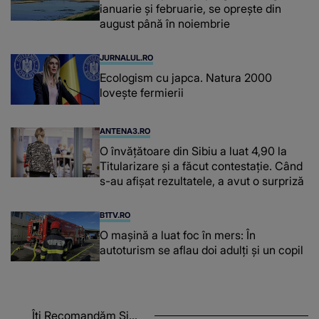
ianuarie și februarie, se oprește din
august până în noiembrie
JURNALUL.RO
Ecologism cu japca. Natura 2000
lovește fermierii
ANTENA3.RO
O învățătoare din Sibiu a luat 4,90 la
Titularizare și a făcut contestație. Când
s-au afișat rezultatele, a avut o surpriză
B1TV.RO
O maşină a luat foc în mers: În
autoturism se aflau doi adulți și un copil
Îți Recomandăm Și...