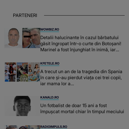
PARTENERI
WOWBIZ.RO
Detalii halucinante în cazul bărbatului
găsit îngropat într-o curte din Botoșani!
Marinel a fost înjunghiat în inimă, iar
concubina lui se numără printre
suspecți
KFETELE.RO
A trecut un an de la tragedia din Spania
în care și-au pierdut viața cei trei copii,
iar mama lor a…
KANALD.RO
Un fotbalist de doar 15 ani a fost
împușcat mortal chiar în timpul meciului
RADIOIMPULS.RO