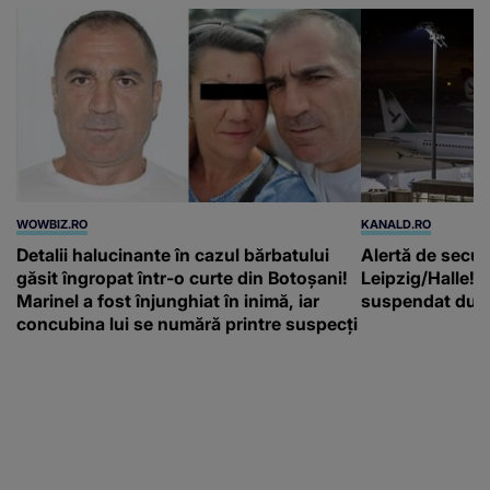
WOWBIZ.RO
KANALD.RO
Detalii halucinante în cazul bărbatului
Alertă de secur
găsit îngropat într-o curte din Botoșani!
Leipzig/Halle! T
Marinel a fost înjunghiat în inimă, iar
suspendat după
concubina lui se numără printre suspecți