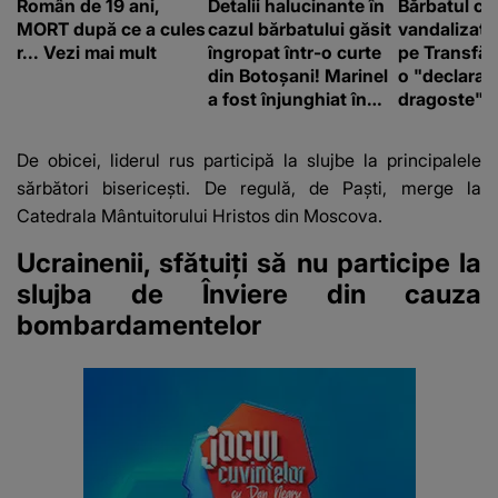
Român de 19 ani,
Detalii halucinante în
Bărbatul ca
MORT după ce a cules
cazul bărbatului găsit
vandalizat 
r... Vezi mai mult
îngropat într-o curte
pe Transfă
din Botoșani! Marinel
o "declaraţ
a fost înjunghiat în
dragoste" e
inimă, iar concubina
poliție și c
lui se numără printre
mediu
De obicei, liderul rus participă la slujbe la principalele
suspecți
sărbători bisericești. De regulă, de Paști, merge la
Catedrala Mântuitorului Hristos din Moscova.
Ucrainenii, sfătuiți să nu participe la
slujba de Înviere din cauza
bombardamentelor