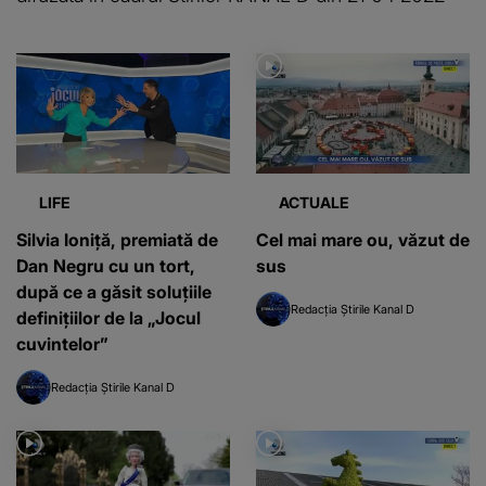
LIFE
ACTUALE
Silvia Ioniță, premiată de
Cel mai mare ou, văzut de
Dan Negru cu un tort,
sus
după ce a găsit soluțiile
Redacția Știrile Kanal D
definițiilor de la „Jocul
cuvintelor”
Redacția Știrile Kanal D