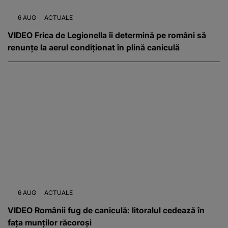
6 AUG
ACTUALE
VIDEO Frica de Legionella îi determină pe români să
renunțe la aerul condiționat în plină caniculă
6 AUG
ACTUALE
VIDEO Românii fug de caniculă: litoralul cedează în
fața munților răcoroși