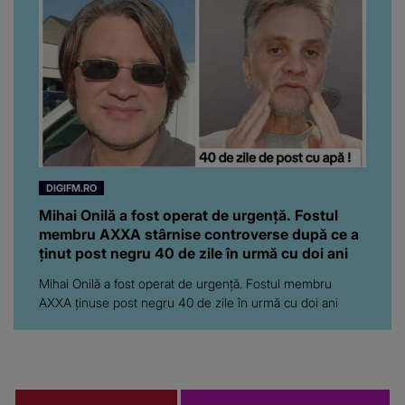
DIGIFM.RO
Mihai Onilă a fost operat de urgență. Fostul
membru AXXA stârnise controverse după ce a
ținut post negru 40 de zile în urmă cu doi ani
Mihai Onilă a fost operat de urgență. Fostul membru
AXXA ținuse post negru 40 de zile în urmă cu doi ani