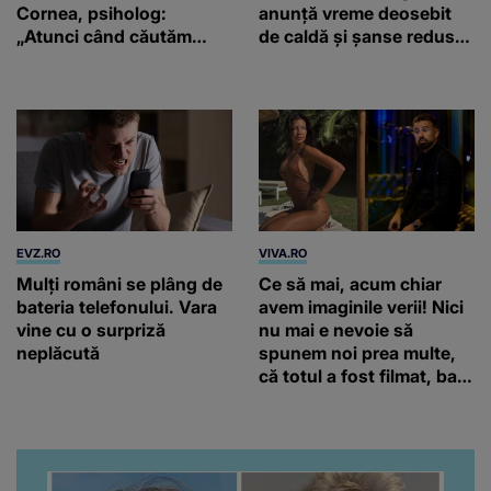
Cornea, psiholog:
anunță vreme deosebit
„Atunci când căutăm
de caldă și șanse reduse
prea multe garanții în
de precipitații
superstiții, ne putem trezi
că dezvoltăm tulburări”
EVZ.RO
VIVA.RO
Mulți români se plâng de
Ce să mai, acum chiar
bateria telefonului. Vara
avem imaginile verii! Nici
vine cu o surpriză
nu mai e nevoie să
neplăcută
spunem noi prea multe,
că totul a fost filmat, ba
chiar artistul și-a întrebat
iubita dacă e adevărat! Și
da, frumoasa iubită a lui
Florin Ristei e...