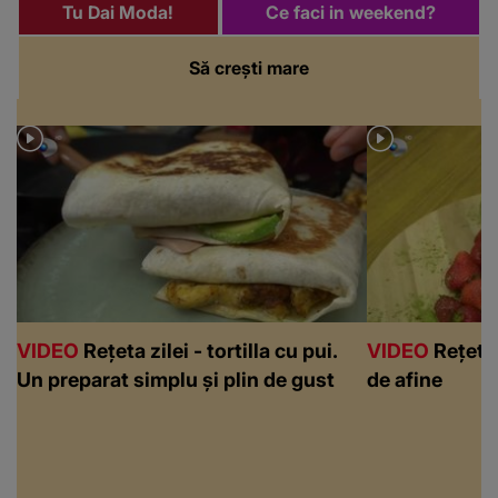
Tu Dai Moda!
Ce faci in weekend?
Să crești mare
VIDEO
Rețeta zilei - tortilla cu pui.
VIDEO
Rețeta 
Un preparat simplu și plin de gust
de afine