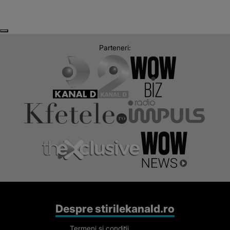
Next
Previous
Parteneri:
Despre stirilekanald.ro
Termeni si conditii