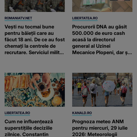
ROMANIATV.NET
LIBERTATEA.RO
Vești nu tocmai bune
Procurorii DNA au găsit
pentru băieții care au
500.000 de euro cash
făcut 18 ani. De ce au fost
acasă la directorul
chemați la centrele de
general al Uzinei
recrutare. Serviciul militar
Mecanice Plopeni, dar și
obligatoriu NU a fost
două ceasuri Patek
ANULAT în România!
Philippe și Rolex
LIBERTATEA.RO
KANALD.RO
Cum ne influențează
Prognoza meteo ANM
superstițiile deciziile
pentru miercuri, 29 iulie
zilnice. Constantin
2026: Meteorologii