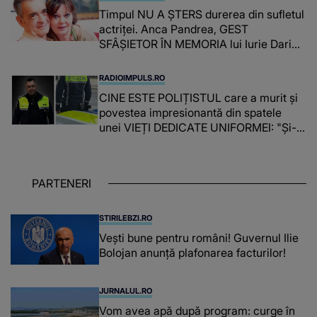
Timpul NU A ȘTERS durerea din sufletul
actriței. Anca Pandrea, GEST
SFÂȘIETOR ÎN MEMORIA lui Iurie Darie:
"A fost copleșitor. Pe măsură ce trece
timpul parcă..."
RADIOIMPULS.RO
CINE ESTE POLIȚISTUL care a murit și
povestea impresionantă din spatele
unei VIEȚI DEDICATE UNIFORMEI: "Și-a
îndeplinit misiunile cu responsabilitate,
iar în relația cu colegii a fost un sprijin,
un sfătuitor și un..."
PARTENERI
STIRILEBZI.RO
Vești bune pentru români! Guvernul Ilie
Bolojan anunță plafonarea facturilor!
JURNALUL.RO
Vom avea apă după program: curge în