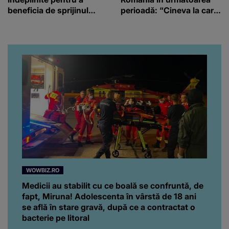
beneficia de sprijinul
perioadă: “Cineva la care
financiar
nici nu vă așteptați!”
WOWBIZ.RO
Medicii au stabilit cu ce boală se confruntă, de
fapt, Miruna! Adolescenta în vârstă de 18 ani
se află în stare gravă, după ce a contractat o
bacterie pe litoral