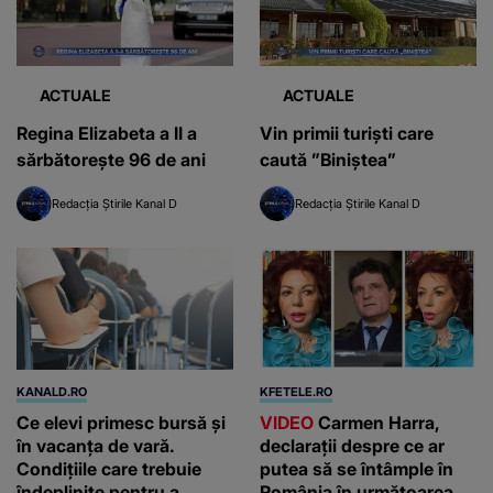
ACTUALE
ACTUALE
Regina Elizabeta a II a
Vin primii turiști care
sărbătorește 96 de ani
caută ”Biniștea”
Redacția Știrile Kanal D
Redacția Știrile Kanal D
KANALD.RO
KFETELE.RO
Ce elevi primesc bursă și
VIDEO
Carmen Harra,
în vacanța de vară.
declarații despre ce ar
Condițiile care trebuie
putea să se întâmple în
îndeplinite pentru a
România în următoarea