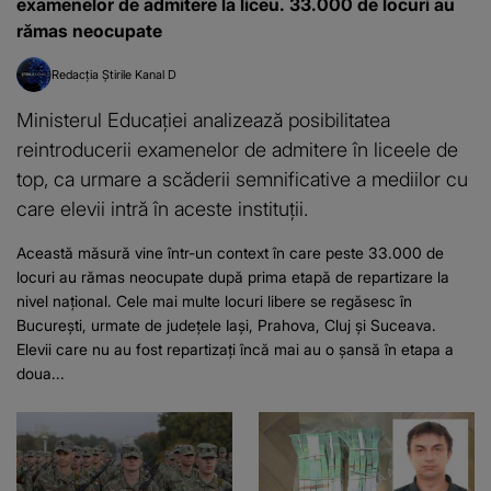
examenelor de admitere la liceu. 33.000 de locuri au
rămas neocupate
Redacția Știrile Kanal D
Ministerul Educației analizează posibilitatea
reintroducerii examenelor de admitere în liceele de
top, ca urmare a scăderii semnificative a mediilor cu
care elevii intră în aceste instituții.
Această măsură vine într-un context în care peste 33.000 de
locuri au rămas neocupate după prima etapă de repartizare la
nivel național. Cele mai multe locuri libere se regăsesc în
București, urmate de județele Iași, Prahova, Cluj și Suceava.
Elevii care nu au fost repartizați încă mai au o șansă în etapa a
doua...