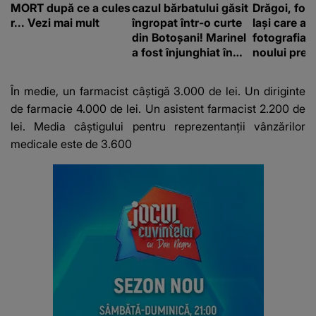
MORT după ce a cules
cazul bărbatului găsit
Drăgoi, fot
r... Vezi mai mult
îngropat într-o curte
Iași care a r
din Botoșani! Marinel
fotografia o
a fost înjunghiat în
noului prem
inimă, iar concubina
britanic, A
lui se numără printre
Burnham
În medie,
un farmacist
câștigă 3.000 de lei. Un diriginte
suspecți
de farmacie 4.000 de lei. Un asistent farmacist 2.200 de
lei. Media câștigului pentru reprezentanții vânzărilor
medicale este de 3.600