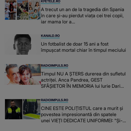
KFETELE.RO
A trecut un an de la tragedia din Spania
în care și-au pierdut viața cei trei copii,
iar mama lor a…
KANALD.RO
Un fotbalist de doar 15 ani a fost
împușcat mortal chiar în timpul meciului
RADIOIMPULS.RO
Timpul NU A ȘTERS durerea din sufletul
actriței. Anca Pandrea, GEST
SFÂȘIETOR ÎN MEMORIA lui Iurie Darie:
"A fost copleșitor. Pe măsură ce trece
timpul parcă..."
RADIOIMPULS.RO
CINE ESTE POLIȚISTUL care a murit și
povestea impresionantă din spatele
unei VIEȚI DEDICATE UNIFORMEI: "Și-a
îndeplinit misiunile cu responsabilitate,