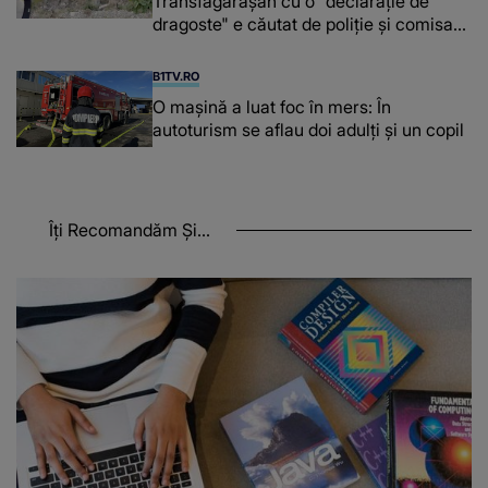
Transfăgărășan cu o "declaraţie de
dragoste" e căutat de poliție și comisarii
de mediu
B1TV.RO
O maşină a luat foc în mers: În
autoturism se aflau doi adulți și un copil
Îți Recomandăm Și...