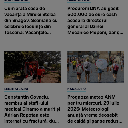
ROMANIATV.NET
LIBERTATEA.RO
Cum arată casa de
Procurorii DNA au găsit
vacanță a Mirelei Stelea
500.000 de euro cash
din Snagov. Seamănă cu
acasă la directorul
celebrele locuințe din
general al Uzinei
Toscana: Vacanţele
Mecanice Plopeni, dar și
petrecute în Spania, Italia
două ceasuri Patek
şi Grecia şi-au pus
Philippe și Rolex
amprenta
LIBERTATEA.RO
KANALD.RO
Constantin Covaciu,
Prognoza meteo ANM
membru al staff-ului
pentru miercuri, 29 iulie
medical Dinamo a murit și
2026: Meteorologii
Adrian Ropotan este
anunță vreme deosebit
internat cu fractură, după
de caldă și șanse reduse
accidentul din
de precipitații