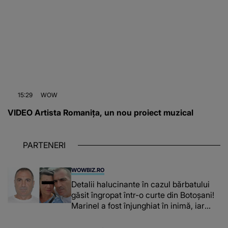
15:29
WOW
VIDEO Artista Romanița, un nou proiect muzical
PARTENERI
WOWBIZ.RO
Detalii halucinante în cazul bărbatului
găsit îngropat într-o curte din Botoșani!
Marinel a fost înjunghiat în inimă, iar
concubina lui se numără printre
suspecți