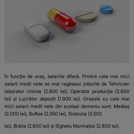
În funcție de oraș, salariile diferă. Printre cele mai mici
salarii medii nete se mai regăsesc joburile de Tehnician
laborator chimie (2.800 lei), Operator producţie (2.600
lei) şi Lucrător depozit (1.900 lei). Oraşele cu cele mai
mici salarii medii nete din acelaşi domeniu sunt: Mediaş
(2.000 lei), Buftea (2.350 lei), Slobozia (2.500
lei), Brăila (2.600 lei) şi Sighetu Marmaţiei (2.800 lei).