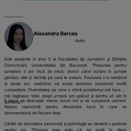
Alexandra Bercea
Autor
Este studentă în anul 3 la Facultatea de Jurnalism și Științele
Comunicării, Universitatea din București. ”Pasiunea pentru
jurnalism o am încă de mică, atunci când scriam în jurnale
gânduri, idei și dorințe pe care le aveam. Pasiunea s-a menținut
și peste ani, realizând că acest domeniu înseamnă multă
cunoaștere. Diversitatea pe care o oferă jurnalismul mă face să
mă regăsesc total, drept urmare am aplicat și pentru un job în
Îi place să descopăr mereu locuri noi și să cunoască oameni.
domeniu”.
Natura reprezintă pentru Alexandra locul în care se
deconectează de fiecare data.
Cărțile de dezvoltare personală și psihologie au devenit o pasiune
pentru ea: ”Părerea mea este că ne ajută în sfera