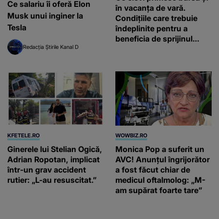
Ce salariu îi oferă Elon
în vacanța de vară.
Musk unui inginer la
Condițiile care trebuie
Tesla
îndeplinite pentru a
beneficia de sprijinul
Redacția Știrile Kanal D
financiar
KFETELE.RO
WOWBIZ.RO
Ginerele lui Stelian Ogică,
Monica Pop a suferit un
Adrian Ropotan, implicat
AVC! Anunțul îngrijorător
într-un grav accident
a fost făcut chiar de
rutier: „L-au resuscitat.”
medicul oftalmolog: „M-
am supărat foarte tare”