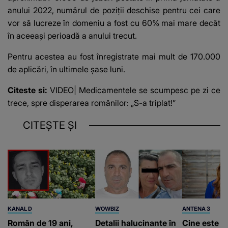
anului 2022, numărul de poziţii deschise pentru cei care
vor să lucreze în domeniu a fost cu 60% mai mare decât
în aceeaşi perioadă a anului trecut.
Pentru acestea au fost înregistrate mai mult de 170.000
de aplicări, în ultimele şase luni.
Citeste si:
VIDEO| Medicamentele se scumpesc pe zi ce
trece, spre disperarea românilor: „S-a triplat!”
CITEȘTE ȘI
KANAL D
WOWBIZ
ANTENA 3
Român de 19 ani,
Detalii halucinante în
Cine este A