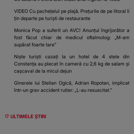
VIDEO Cu pachețelul pe plajă. Prețurile de pe litoral îi
țin departe pe turiști de restaurante
Monica Pop a suferit un AVC! Anunțul îngrijorător a
fost făcut chiar de medicul oftalmolog: „M-am
supărat foarte tare”
Niște turiști cazați la un hotel de 4 stele din
Constanța au plecat în cameră cu 2,6 kg de salam și
cașcaval de la micul dejun
Ginerele lui Stelian Ogică, Adrian Ropotan, implicat
într-un grav accident rutier: „L-au resuscitat.”
ULTIMELE ȘTIRI