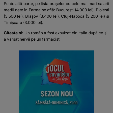
Pe de altă parte, pe lista oraşelor cu cele mai mari salarii
medii nete în Farma se află: Bucureşti (4.000 lei), Ploieşti
(3.500 lei), Braşov (3.400 lei), Cluj-Napoca (3.200 lei) şi
Timişoara (3.000 lei).
Citeste si:
Un român a fost expulzat din Italia după ce și-
a vărsat nervii pe un farmacist