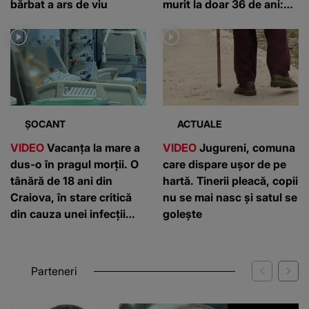
bărbat a ars de viu
murit la doar 36 de ani:
”Un om de nota 10”
ȘOCANT
ACTUALE
VIDEO
Vacanța la mare a
VIDEO
Jugureni, comuna
dus-o în pragul morții. O
care dispare ușor de pe
tânără de 18 ani din
hartă. Tinerii pleacă, copii
Craiova, în stare critică
nu se mai nasc și satul se
din cauza unei infecții
golește
rare
Parteneri