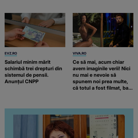
Câmpulung Muscel
EVZ.RO
VIVA.RO
Salariul minim mărit
Ce să mai, acum chiar
schimbă trei drepturi din
avem imaginile verii! Nici
sistemul de pensii.
nu mai e nevoie să
Anunțul CNPP
spunem noi prea multe,
că totul a fost filmat, ba
chiar artistul și-a întrebat
iubita dacă e adevărat! Și
da, frumoasa iubită a lui
Florin Ristei e...