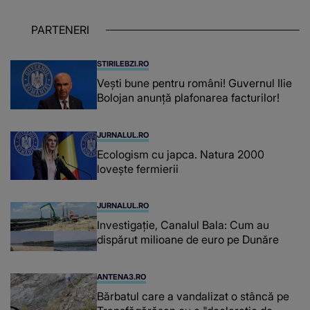
iar în relația cu colegii a fost un sprijin,
un sfătuitor și un..."
PARTENERI
STIRILEBZI.RO
Vești bune pentru români! Guvernul Ilie
Bolojan anunță plafonarea facturilor!
JURNALUL.RO
Ecologism cu japca. Natura 2000
lovește fermierii
JURNALUL.RO
Investigație, Canalul Bala: Cum au
dispărut milioane de euro pe Dunăre
ANTENA3.RO
Bărbatul care a vandalizat o stâncă pe