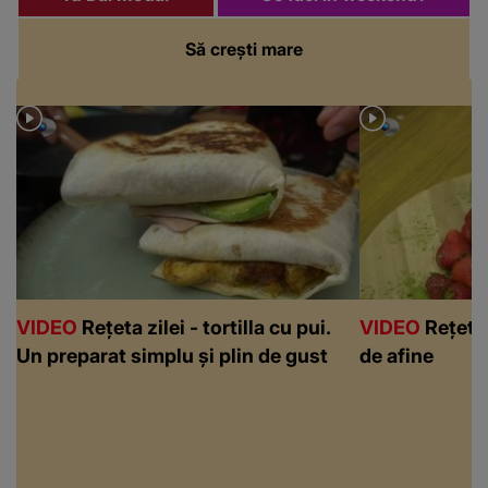
Să crești mare
VIDEO
Rețeta zilei - tortilla cu pui.
VIDEO
Rețeta 
Un preparat simplu și plin de gust
de afine