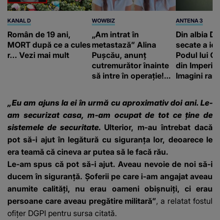
KANAL D
WOWBIZ
ANTENA 3
Român de 19 ani,
„Am intrat în
Din albia Du
MORT după ce a cules
metastază” Alina
secate a ieși
r... Vezi mai mult
Pușcău, anunț
Podul lui C
cutremurător înainte
din Imperiu
să intre în operație!
Imagini rare
Vedeta a transmis un
impresiona
mesaj emoționant
construcție
„Eu am ajuns la ei în urmă cu aproximativ doi ani. Le-
fanilor
am securizat casa, m-am ocupat de tot ce ţine de
sistemele de securitate.
Ulterior, m-au întrebat dacă
pot să-i ajut în legătură cu siguranţa lor, deoarece le
era teamă că cineva ar putea să le facă rău.
Le-am spus că pot să-i ajut. Aveau nevoie de noi să-i
ducem în siguranţă. Şoferii pe care i-am angajat aveau
anumite calităţi, nu erau oameni obişnuiţi, ci erau
persoane care aveau pregătire militară”
, a relatat fostul
ofiţer DGPI pentru sursa citată.