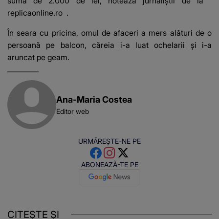
suma de 2.000 de lei, notează jurnaliștii de la
replicaonline.ro
.
În seara cu pricina, omul de afaceri a mers alături de o
persoană pe balcon, căreia i-a luat ochelarii și i-a
aruncat pe geam.
Ana-Maria Costea
Editor web
URMĂREȘTE-NE PE
ABONEAZĂ-TE PE
CITEȘTE ȘI