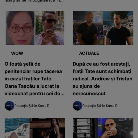
WOW
ACTUALE
O fostă șefă de
După ce au fost arestați,
penitenciar rupe tăcerea
frații Tate sunt schimbați
în cazul fraților Tate.
radical. Andrew și Tristan
Oana Tașcău a lucrat la
au ajuns de
videochat pentru cei doi
nerecunoscut
milionari
Redacția Știrile Kanal D
Redacția Știrile Kanal D