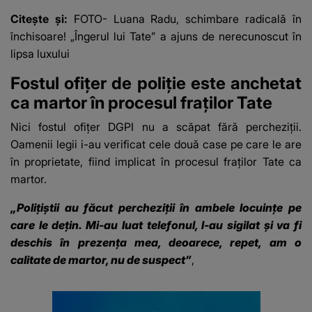
Citește și:
FOTO- Luana Radu, schimbare radicală în
închisoare! „Îngerul lui Tate” a ajuns de nerecunoscut în
lipsa luxului
Fostul ofițer de poliție este anchetat
ca martor în procesul fraților Tate
Nici fostul ofițer DGPI nu a scăpat fără percheziții.
Oamenii legii i-au verificat cele două case pe care le are
în proprietate, fiind implicat în procesul fraților Tate ca
martor.
„Poliţiştii au făcut percheziţii în ambele locuinţe pe
care le deţin. Mi-au luat telefonul, l-au sigilat şi va fi
deschis în prezenţa mea, deoarece, repet, am o
calitate de martor, nu de suspect”
,