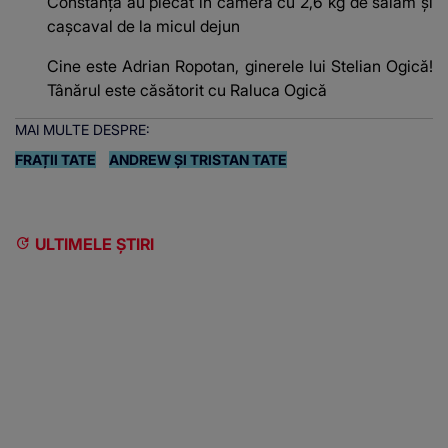
Constanța au plecat în cameră cu 2,6 kg de salam și
cașcaval de la micul dejun
Cine este Adrian Ropotan, ginerele lui Stelian Ogică!
Tânărul este căsătorit cu Raluca Ogică
MAI MULTE DESPRE:
FRAȚII TATE
ANDREW ȘI TRISTAN TATE
ULTIMELE ȘTIRI