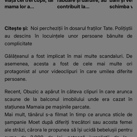
viața cei trei copii, iar
răbdare și dăruire, au
bani și vești
mama lor a…
contribuit la
schimba vii
FORMAREA
OAMENILOR DE
ASTĂZI. Ce spune
Citește și:
Noi percheziții în dosarul fraților Tate. Polițiștii
despre dascălii care
au descins în locuințele unor persoane bănuite de
lasă amprente
complicitate
puternice ÎN
SUFLETELE
Gălățeanul a fost implicat în mai multe scandaluri. De
ELEVILOR, chiar și
asemenea, acesta a fost de cele mai multe ori
după trecerea anilor:
"De fiecare dată
protagonist al unor videoclipuri în care umilea diferite
când..."
persoane.
Recent, Obuzic a apărut în câteva clipuri în care arunca
scaune de la balconul imobilului unde era cazat în
stațiunea Mamaia pe mașinile parcate.
Mai mult, tânărul s-a filmat în timp ce arunca sticle de
șampanie Moet după diferiți trecători sau acosta femei
ale străzi, cărora le propunea să își ucidă bebelușii pentru