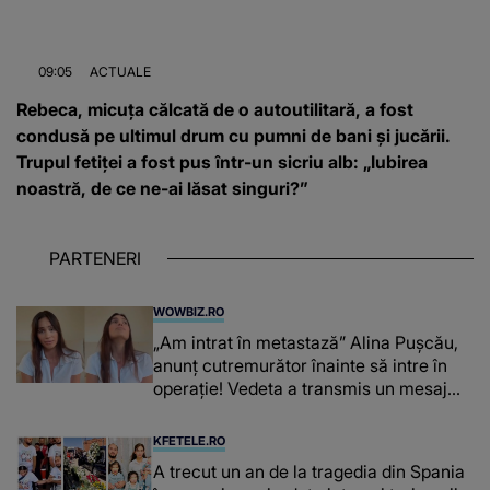
09:05
ACTUALE
Rebeca, micuța călcată de o autoutilitară, a fost
condusă pe ultimul drum cu pumni de bani și jucării.
Trupul fetiței a fost pus într-un sicriu alb: „Iubirea
noastră, de ce ne-ai lăsat singuri?”
PARTENERI
WOWBIZ.RO
„Am intrat în metastază” Alina Pușcău,
anunț cutremurător înainte să intre în
operație! Vedeta a transmis un mesaj
emoționant fanilor
KFETELE.RO
A trecut un an de la tragedia din Spania