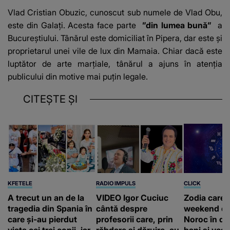
Vlad Cristian Obuzic, cunoscut sub numele de Vlad Obu,
este din Galați. Acesta face parte
”din lumea bună”
a
Bucureștiului. Tânărul este domiciliat în Pipera, dar este și
proprietarul unei vile de lux din Mamaia. Chiar dacă este
luptător de arte marțiale, tânărul a ajuns în atenția
publicului din motive mai puțin legale.
CITEȘTE ȘI
KFETELE
RADIO IMPULS
CLICK
A trecut un an de la
VIDEO Igor Cuciuc
Zodia care 
tragedia din Spania în
cântă despre
weekend de
care și-au pierdut
profesorii care, prin
Noroc în dr