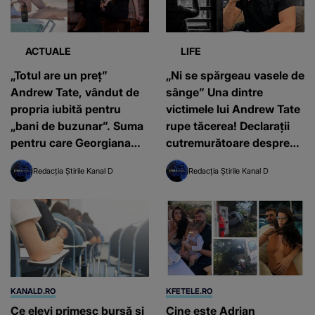
ACTUALE
LIFE
„Totul are un preț”
„Ni se spărgeau vasele de
Andrew Tate, vândut de
sânge” Una dintre
propria iubită pentru
victimele lui Andrew Tate
„bani de buzunar”. Suma
rupe tăcerea! Declarații
pentru care Georgiana
cutremurătoare despre
Naghel îi turna pe frații
ceea ce făceau cei doi, în
Redacția Știrile Kanal D
Redacția Știrile Kanal D
Tate
realitate
KANALD.RO
KFETELE.RO
Ce elevi primesc bursă și
Cine este Adrian