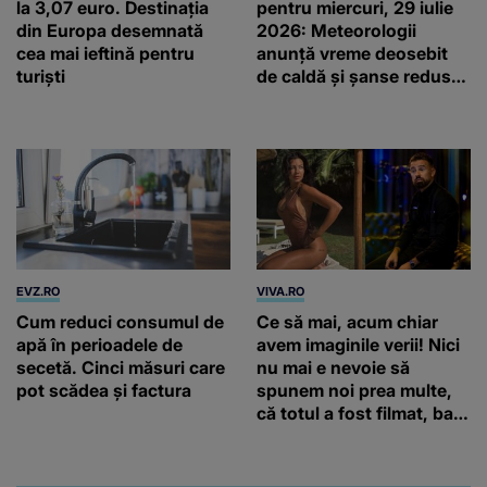
la 3,07 euro. Destinația
pentru miercuri, 29 iulie
din Europa desemnată
2026: Meteorologii
cea mai ieftină pentru
anunță vreme deosebit
turiști
de caldă și șanse reduse
de precipitații
EVZ.RO
VIVA.RO
Cum reduci consumul de
Ce să mai, acum chiar
apă în perioadele de
avem imaginile verii! Nici
secetă. Cinci măsuri care
nu mai e nevoie să
pot scădea și factura
spunem noi prea multe,
că totul a fost filmat, ba
chiar artistul și-a întrebat
iubita dacă e adevărat! Și
da, frumoasa iubită a lui