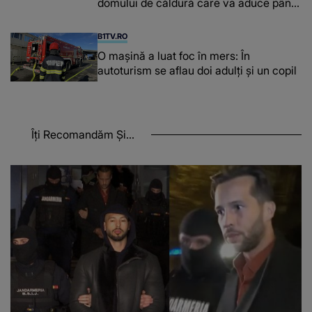
domului de căldură care va aduce până
la 42 de grade Celsius
B1TV.RO
O maşină a luat foc în mers: În
autoturism se aflau doi adulți și un copil
Îți Recomandăm Și...