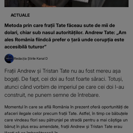
ACTUALE
Metoda prin care frații Tate făceau sute de mii de
dolari, chiar sub nasul autorităților. Andrew Tate: „Am
ales România fiindcă prefer o țară unde corupția este
accesibilă tuturor”
Redacția Știrile Kanal D
Frații Andrew și Tristan Tate nu au fost mereu așa
bogați. De fapt, cei doi au fost foarte săraci. Totuși,
atunci când vorbim de imperiul pe care cei doi l-au
construit, ne punem semne de întrebare.
Momentul în care se află România în prezent oferă oportunități de
afaceri ilegale celor precum frații Tate. Astfel, în timp ce băbuțele
care vindeau flori sau pătrunjel pe stradă pentru a mai câștiga un
bănuț în plus erau amendate, frații Andrew și Tristan Tate erau
lăsați să se îmbogățească în...