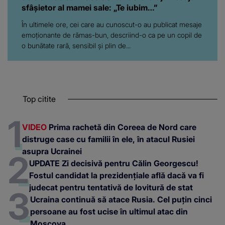
sfâșietor al mamei sale: „Te iubim…”
În ultimele ore, cei care au cunoscut-o au publicat mesaje
emoționante de rămas-bun, descriind-o ca pe un copil de
o bunătate rară, sensibil și plin de...
Top citite
VIDEO
Prima rachetă din Coreea de Nord care
distruge case cu familii în ele, în atacul Rusiei
asupra Ucrainei
UPDATE Zi decisivă pentru Călin Georgescu!
Fostul candidat la prezidențiale află dacă va fi
judecat pentru tentativă de lovitură de stat
Ucraina continuă să atace Rusia. Cel puțin cinci
persoane au fost ucise în ultimul atac din
Moscova