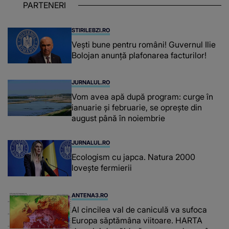
PARTENERI
STIRILEBZI.RO
Vești bune pentru români! Guvernul Ilie
Bolojan anunță plafonarea facturilor!
JURNALUL.RO
Vom avea apă după program: curge în
ianuarie și februarie, se oprește din
august până în noiembrie
JURNALUL.RO
Ecologism cu japca. Natura 2000
lovește fermierii
ANTENA3.RO
Al cincilea val de caniculă va sufoca
Europa săptămâna viitoare. HARTA