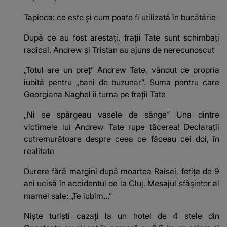
Tapioca: ce este și cum poate fi utilizată în bucătărie
După ce au fost arestați, frații Tate sunt schimbați
radical. Andrew și Tristan au ajuns de nerecunoscut
„Totul are un preț” Andrew Tate, vândut de propria
iubită pentru „bani de buzunar”. Suma pentru care
Georgiana Naghel îi turna pe frații Tate
„Ni se spărgeau vasele de sânge” Una dintre
victimele lui Andrew Tate rupe tăcerea! Declarații
cutremurătoare despre ceea ce făceau cei doi, în
realitate
Durere fără margini după moartea Raisei, fetița de 9
ani ucisă în accidentul de la Cluj. Mesajul sfâșietor al
mamei sale: „Te iubim…”
Niște turiști cazați la un hotel de 4 stele din