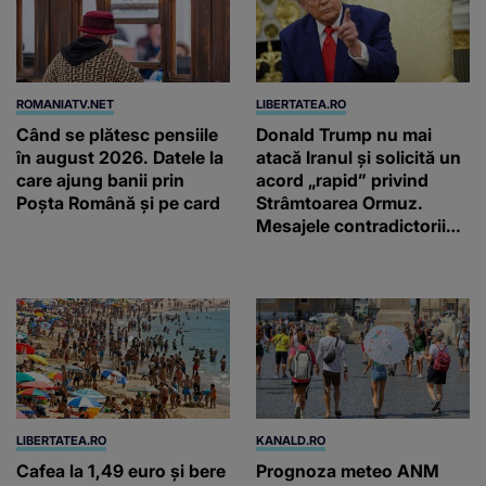
ROMANIATV.NET
LIBERTATEA.RO
Când se plătesc pensiile
Donald Trump nu mai
în august 2026. Datele la
atacă Iranul și solicită un
care ajung banii prin
acord „rapid” privind
Poșta Română și pe card
Strâmtoarea Ormuz.
Mesajele contradictorii
trimise de Teheran
LIBERTATEA.RO
KANALD.RO
Cafea la 1,49 euro și bere
Prognoza meteo ANM