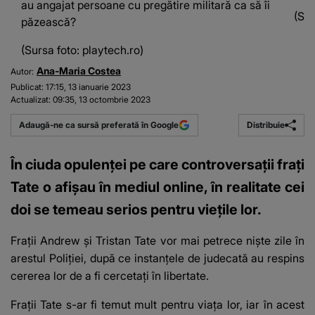
au angajat persoane cu pregătire militară ca să îi
(Sur
păzească?
(Sursa foto: playtech.ro)
Ana-Maria Costea
Autor:
Publicat:
17:15, 13 ianuarie 2023
Actualizat:
09:35, 13 octombrie 2023
Distribuie
Adaugă-ne ca sursă preferată în Google
În ciuda opulenței pe care controversații frați
Tate o afișau în mediul online, în realitate cei
doi se temeau serios pentru viețile lor.
Frații Andrew și Tristan Tate
vor mai petrece niște zile în
arestul Poliției, după ce instanțele de judecată au respins
cererea lor de a fi cercetați în libertate.
Frații Tate s-ar fi temut mult pentru viața lor, iar în acest