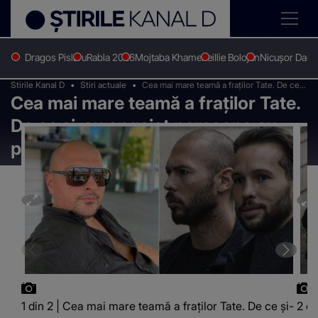
Dragos Pislaru
Rabla 2026
Mojtaba Khamenei
Ilie Bolojan
Nicușor Dan
Stirile Kanal D
Stiri actuale
Cea mai mare teamă a fraților Tate. De ce
Cea mai mare teamă a fraților Tate.
și-au angajat persoane cu pregătire
militară ca să îi păzească?
De ce și-au angajat persoane cu
pregătire militară ca să îi păzească?
1 din 2 | Cea mai mare teamă a fraților Tate. De ce și-
2 di