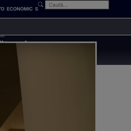
TO
ECONOMIC
SPORT
ail
ător de
tă un e-mail