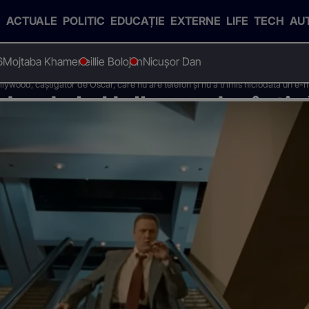
ACTUALE
POLITIC
EDUCAȚIE
EXTERNE
LIFE
TECH
AU
6
Mojtaba Khamenei
Ilie Bolojan
Nicușor Dan
llywood, câștigător de Oscar, care nu are telefon și nu a trimis niciodată un e-m
dar de la Hollywood, câștig
elefon și nu a trimis nicioda