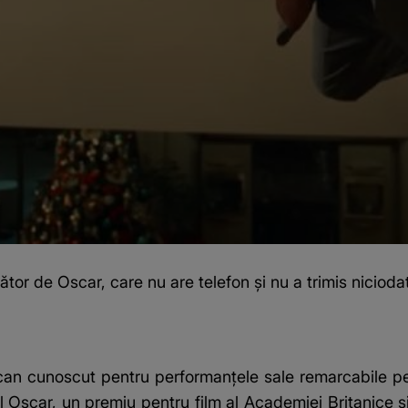
ător de Oscar, care nu are telefon și nu a trimis niciod
an cunoscut pentru performanțele sale remarcabile pe 
ul Oscar, un premiu pentru film al Academiei Britanice 