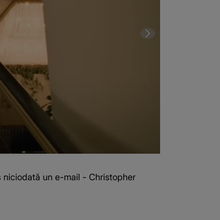
s niciodată un e-mail - Christopher
2 din 3 | Acto
Walken
(Sursa foto: 