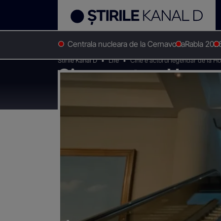
Centrala nucleara de la Cernavoda
Rabla 202
Stirile Kanal D
Life
Cine e actorul legendar de la Ho
Cine e actorul legen
Oscar, care nu are t