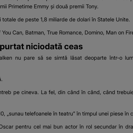
remii Primetime Emmy și două premii Tony.
 totale de peste 1,8 miliarde de dolari în Statele Unite.
 If You Can, Batman, True Romance, Domino, Man on Fire
purtat niciodată ceas
Walken nu pare să se simtă lăsat deoparte într-o l
ă.
ntreb pe cineva. La fel, din când în când, când trebuie
, „sunau telefoanele în teatru” în timpul unei piese în 
 Oscar pentru cel mai bun actor în rol secundar în d