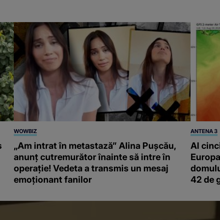
WOWBIZ
ANTENA 3
s
„Am intrat în metastază” Alina Pușcău,
Al cinc
anunț cutremurător înainte să intre în
Europa
operație! Vedeta a transmis un mesaj
domulu
emoționant fanilor
42 de 