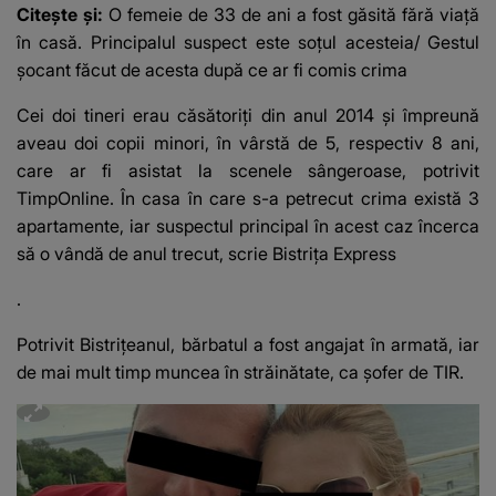
mesaj emoționant
a Georgiei"
Citește și:
O femeie de 33 de ani a fost găsită fără viață
fanilor
în casă. Principalul suspect este soțul acesteia/ Gestul
șocant făcut de acesta după ce ar fi comis crima
Cei doi tineri erau căsătoriți din anul 2014 și împreună
aveau doi copii minori, în vârstă de 5, respectiv 8 ani,
care ar fi asistat la scenele sângeroase, potrivit
TimpOnline
. În casa în care s-a petrecut crima există 3
apartamente, iar suspectul principal în acest caz încerca
să o vândă de anul trecut, scrie
Bistrița Express
.
Potrivit
Bistrițeanul
, bărbatul a fost angajat în armată, iar
de mai mult timp muncea în străinătate, ca șofer de TIR.