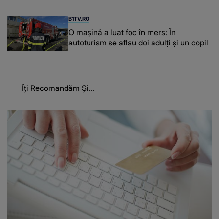
afecta pe şoferi
B1TV.RO
O maşină a luat foc în mers: În
autoturism se aflau doi adulți și un copil
Îți Recomandăm Și...