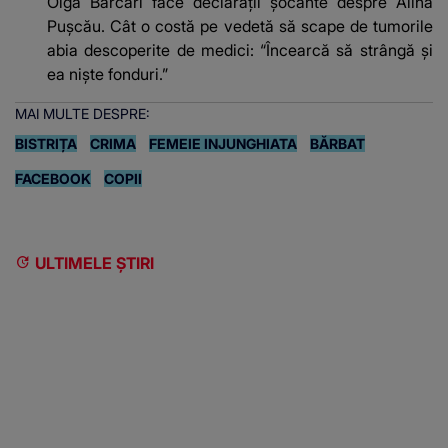
Olga Barcari face declarații șocante despre Alina
Pușcău. Cât o costă pe vedetă să scape de tumorile
abia descoperite de medici: “Încearcă să strângă și
ea niște fonduri.”
MAI MULTE DESPRE:
BISTRIȚA
CRIMA
FEMEIE INJUNGHIATA
BĂRBAT
FACEBOOK
COPII
ULTIMELE ȘTIRI