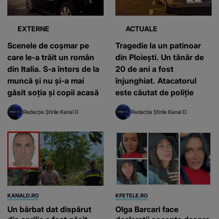
EXTERNE
ACTUALE
Scenele de coșmar pe
Tragedie la un patinoar
care le-a trăit un român
din Ploiești. Un tânăr de
din Italia. S-a întors de la
20 de ani a fost
muncă și nu și-a mai
înjunghiat. Atacatorul
găsit soția și copii acasă
este căutat de poliție
Redacția Știrile Kanal D
Redacția Știrile Kanal D
KANALD.RO
KFETELE.RO
Un bărbat dat dispărut
Olga Barcari face