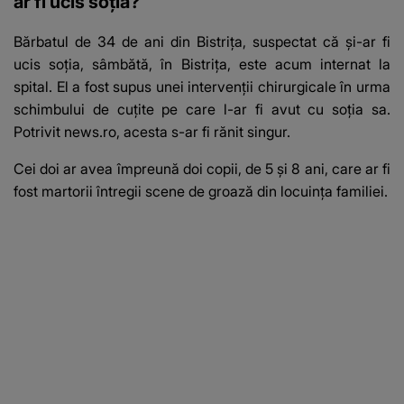
ar fi ucis soția?
Bărbatul de 34 de ani din Bistrița
, suspectat că și-ar fi
ucis soția, sâmbătă, în Bistrița, este acum internat la
spital. El a fost supus unei intervenții chirurgicale în urma
schimbului de cuțite pe care l-ar fi avut cu soția sa.
Potrivit news.ro, acesta s-ar fi rănit singur.
Cei doi ar avea împreună doi copii, de 5 și 8 ani, care ar fi
fost martorii întregii scene de groază din locuința familiei.