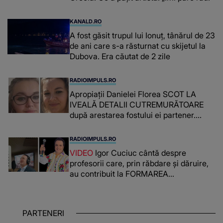
KANALD.RO
A fost găsit trupul lui Ionuț, tânărul de 23
de ani care s-a răsturnat cu skijetul la
Dubova. Era căutat de 2 zile
RADIOIMPULS.RO
Apropiații Danielei Florea SCOT LA
IVEALĂ DETALII CUTREMURĂTOARE
după arestarea fostului ei partener.
PRIN CE A FOST NEVOITĂ să treacă
românca ucisă în Italia și ascunsă în
RADIOIMPULS.RO
lada unui pat: " Îmi pare rău că nu am
VIDEO
Igor Cuciuc cântă despre
reușit să fac mai mult pentru ea și..."
profesorii care, prin răbdare și dăruire,
au contribuit la FORMAREA
OAMENILOR DE ASTĂZI. Ce spune
despre dascălii care lasă amprente
puternice ÎN SUFLETELE ELEVILOR,
PARTENERI
chiar și după trecerea anilor: "De