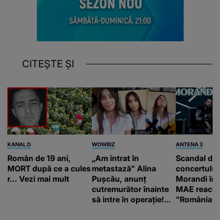
CITEȘTE ȘI
KANAL D
WOWBIZ
ANTENA 3
Român de 19 ani,
„Am intrat în
Scandal di
MORT după ce a cules
metastază” Alina
concertului
r... Vezi mai mult
Pușcău, anunț
Morandi în 
cutremurător înainte
MAE reacți
să intre în operație!
"România s
Vedeta a transmis un
integritatea 