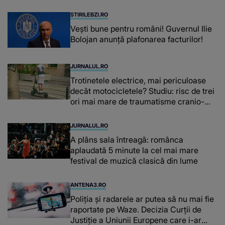
fiecare dată când..."
STIRILEBZI.RO
Vești bune pentru români! Guvernul Ilie
Bolojan anunță plafonarea facturilor!
JURNALUL.RO
Trotinetele electrice, mai periculoase
decât motocicletele? Studiu: risc de trei
ori mai mare de traumatisme cranio-
cerebrale
JURNALUL.RO
A plâns sala întreagă: românca
aplaudată 5 minute la cel mai mare
festival de muzică clasică din lume
ANTENA3.RO
Poliţia şi radarele ar putea să nu mai fie
raportate pe Waze. Decizia Curţii de
Justiție a Uniunii Europene care i-ar