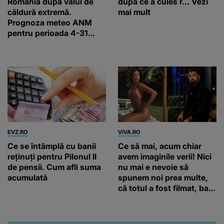
România după valul de
după ce a cules r... Vezi
căldură extremă.
mai mult
Prognoza meteo ANM
pentru perioada 4-31
august 2026
EVZ.RO
VIVA.RO
Ce se întâmplă cu banii
Ce să mai, acum chiar
reținuți pentru Pilonul II
avem imaginile verii! Nici
de pensii. Cum afli suma
nu mai e nevoie să
acumulată
spunem noi prea multe,
că totul a fost filmat, ba
chiar artistul și-a întrebat
iubita dacă e adevărat! Și
da, frumoasa iubită a lui