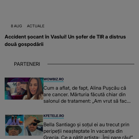
8 AUG
ACTUALE
Accident șocant în Vaslui! Un șofer de TIR a distrus
două gospodării
PARTENERI
WOWBIZ.RO
Cum a aflat, de fapt, Alina Pușcău că
are cancer. Mărturia făcută chiar din
salonul de tratament: „Am vrut să fac
niște genuflexiuni și a început să mă
înțepe sânul”
KFETELE.RO
Bella Santiago și soțul ei au trecut prin
peripeții neașteptate în vacanța din
Grecia. Ce a pățit artista: „Îmi pare rău!”