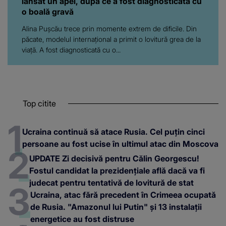
lansat un apel, după ce a fost diagnosticată cu
o boală gravă
Alina Pușcău trece prin momente extrem de dificile. Din
păcate, modelul internațional a primit o lovitură grea de la
viață. A fost diagnosticată cu o...
Top citite
Ucraina continuă să atace Rusia. Cel puțin cinci
persoane au fost ucise în ultimul atac din Moscova
UPDATE Zi decisivă pentru Călin Georgescu!
Fostul candidat la prezidențiale află dacă va fi
judecat pentru tentativă de lovitură de stat
Ucraina, atac fără precedent în Crimeea ocupată
de Rusia. "Amazonul lui Putin" și 13 instalații
energetice au fost distruse