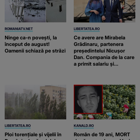
ROMANIATV.NET
LIBERTATEA.RO
Ninge ca-n povești, la
Ce avere are Mirabela
început de august!
Grădinaru, partenera
Oamenii schiază pe străzi
președintelui Nicușor
Dan. Compania de la care
a primit salariu și
moștenirile de la tată și
bunici
LIBERTATEA.RO
KANALD.RO
Ploi torențiale și vijelii în
Român de 19 ani, MORT