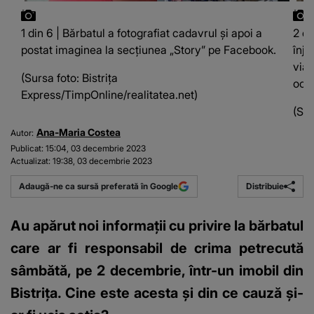
1 din 6 | Bărbatul a fotografiat cadavrul și apoi a
2 di
postat imaginea la secțiunea „Story” pe Facebook.
înju
viaț
(Sursa foto: Bistrița
ochi
Express/TimpOnline/realitatea.net)
(Sur
Ana-Maria Costea
Autor:
Publicat:
15:04, 03 decembrie 2023
Actualizat:
19:38, 03 decembrie 2023
Distribuie
Adaugă-ne ca sursă preferată în Google
Au apărut noi informații cu privire la bărbatul
care ar fi responsabil de crima petrecută
sâmbătă, pe 2 decembrie, într-un imobil din
Bistrița. Cine este acesta și din ce cauză și-