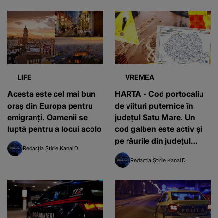
LIFE
VREMEA
Acesta este cel mai bun
HARTA - Cod portocaliu
oraș din Europa pentru
de viituri puternice în
emigranți. Oamenii se
județul Satu Mare. Un
luptă pentru a locui acolo
cod galben este activ și
pe râurile din județul
Redacția Știrile Kanal D
Bihor
Redacția Știrile Kanal D