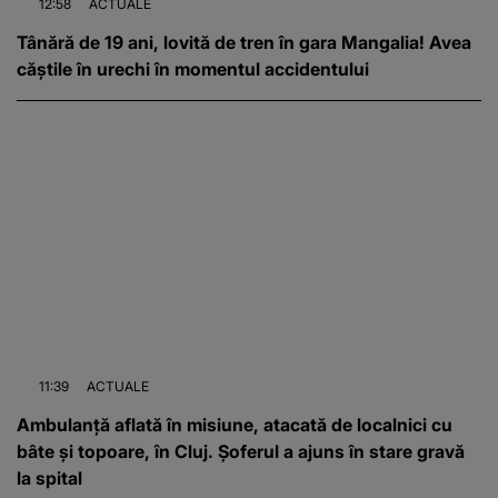
12:58
ACTUALE
Tânără de 19 ani, lovită de tren în gara Mangalia! Avea
căștile în urechi în momentul accidentului
11:39
ACTUALE
Ambulanță aflată în misiune, atacată de localnici cu
bâte și topoare, în Cluj. Șoferul a ajuns în stare gravă
la spital