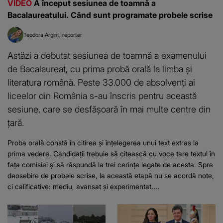
VIDEO
A început sesiunea de toamnă a
Bacalaureatului. Când sunt programate probele scrise
Teodora Argint
reporter
Astăzi a debutat sesiunea de toamnă a examenului
de Bacalaureat, cu prima probă orală la limba și
literatura română. Peste 33.000 de absolvenți ai
liceelor din România s-au înscris pentru această
sesiune, care se desfășoară în mai multe centre din
țară.
Proba orală constă în citirea și înțelegerea unui text extras la
prima vedere. Candidații trebuie să citească cu voce tare textul în
fața comisiei și să răspundă la trei cerințe legate de acesta. Spre
deosebire de probele scrise, la această etapă nu se acordă note,
ci calificative: mediu, avansat și experimentat....