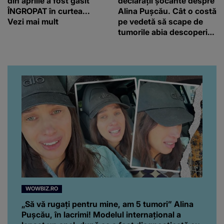
din aprilie a fost găsit
declarații șocante despre
ÎNGROPAT în curtea...
Alina Pușcău. Cât o costă
Vezi mai mult
pe vedetă să scape de
tumorile abia descoperite
de medici: “Încearcă să
strângă și ea niște
fonduri.”
WOWBIZ.RO
„Să vă rugați pentru mine, am 5 tumori” Alina
Pușcău, în lacrimi! Modelul internațional a