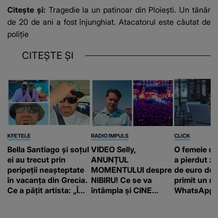
Citește și:
Tragedie la un patinoar din Ploiești. Un tânăr
de 20 de ani a fost înjunghiat. Atacatorul este căutat de
poliție
CITEȘTE ȘI
KFETELE
RADIO IMPULS
CLICK
Bella Santiago și soțul
VIDEO Selly,
O femeie d
ei au trecut prin
ANUNȚUL
a pierdut ze
peripeții neașteptate
MOMENTULUI despre
de euro dup
în vacanța din Grecia.
NIBIRU! Ce se va
primit un m
Ce a pățit artista: „Îmi
întâmpla și CINE
WhatsApp. 
pare rău!”
SUNT CEI VIZAȚI de
că va moște
această situație: "Îmi
175.000 de 