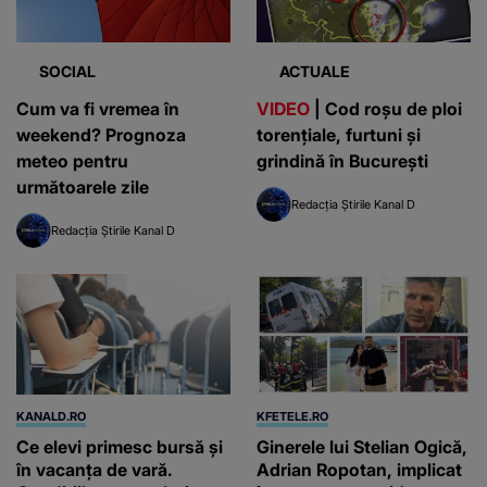
SOCIAL
ACTUALE
Cum va fi vremea în
VIDEO
| Cod roșu de ploi
weekend? Prognoza
torențiale, furtuni și
meteo pentru
grindină în București
următoarele zile
Redacția Știrile Kanal D
Redacția Știrile Kanal D
KANALD.RO
KFETELE.RO
Ce elevi primesc bursă și
Ginerele lui Stelian Ogică,
în vacanța de vară.
Adrian Ropotan, implicat