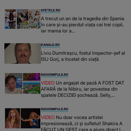
fost diagnosticată cu o boală gravă
KFETELE.RO
A trecut un an de la tragedia din Spania
în care și-au pierdut viața cei trei copii,
iar mama lor a…
KANALD.RO
Liviu Dumitrașcu, fostul inspector-șef al
ISU Gorj, a încetat din viață
RADIOIMPULS.RO
VIDEO
Un angajat de pază A FOST DAT
AFARĂ de la Nibiru, iar povestea din
spatele DECIZIEI șochează. Selly,
surprins de întreaga situație... NU
CREDEA CĂ VA VEDEA AȘA CEVA: "Fix
RADIOIMPULS.RO
în fața unui..."
VIDEO
Nu doar vocea artistei
impresionează, ci și sufletul! Shakira A
FĂCUT UN GEST care a ajuns direct la