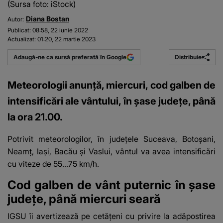
(Sursa foto: iStock)
Diana Bostan
Autor:
Publicat:
08:58, 22 iunie 2022
Actualizat:
01:20, 22 martie 2023
Distribuie
Adaugă-ne ca sursă preferată în Google
Meteorologii anunţă, miercuri, cod galben de
intensificări ale vântului, în şase judeţe, până
la ora 21.00.
Potrivit meteorologilor, în judeţele Suceava, Botoşani,
Neamţ, Iaşi, Bacău şi Vaslui,
vântul va avea intensificări
cu viteze de 55...75 km/h.
Cod galben de vânt puternic în şase
judeţe, până miercuri seară
IGSU îi avertizează pe cetăţeni cu privire la adăpostirea