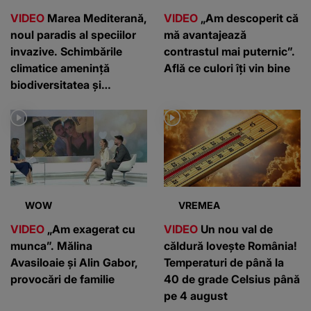
VIDEO
Marea Mediterană,
VIDEO
„Am descoperit că
noul paradis al speciilor
mă avantajează
invazive. Schimbările
contrastul mai puternic”.
climatice amenință
Află ce culori îți vin bine
biodiversitatea și
pescuitul tradițional
WOW
VREMEA
VIDEO
„Am exagerat cu
VIDEO
Un nou val de
munca”. Mălina
căldură lovește România!
Avasiloaie și Alin Gabor,
Temperaturi de până la
provocări de familie
40 de grade Celsius până
pe 4 august