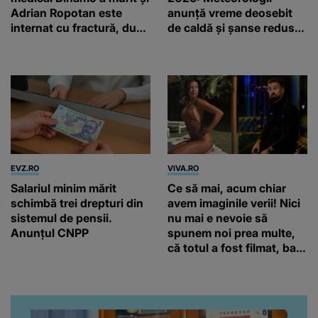
Adrian Ropotan este
anunță vreme deosebit
internat cu fractură, după
de caldă și șanse reduse
accidentul din
de precipitații
Câmpulung Muscel
EVZ.RO
VIVA.RO
Salariul minim mărit
Ce să mai, acum chiar
schimbă trei drepturi din
avem imaginile verii! Nici
sistemul de pensii.
nu mai e nevoie să
Anunțul CNPP
spunem noi prea multe,
că totul a fost filmat, ba
chiar artistul și-a întrebat
iubita dacă e adevărat! Și
da, frumoasa iubită a lui
Florin Ristei e...