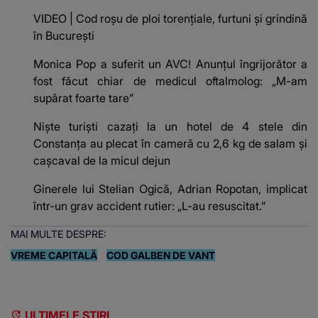
VIDEO | Cod roșu de ploi torențiale, furtuni și grindină
în București
Monica Pop a suferit un AVC! Anunțul îngrijorător a
fost făcut chiar de medicul oftalmolog: „M-am
supărat foarte tare”
Niște turiști cazați la un hotel de 4 stele din
Constanța au plecat în cameră cu 2,6 kg de salam și
cașcaval de la micul dejun
Ginerele lui Stelian Ogică, Adrian Ropotan, implicat
într-un grav accident rutier: „L-au resuscitat.”
MAI MULTE DESPRE:
VREME CAPITALĂ
COD GALBEN DE VANT
ULTIMELE ȘTIRI