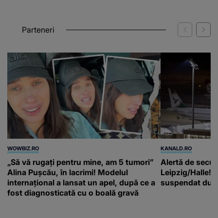
Parteneri
WOWBIZ.RO
KANALD.RO
„Să vă rugați pentru mine, am 5 tumori”
Alertă de secur
Alina Pușcău, în lacrimi! Modelul
Leipzig/Halle! T
internațional a lansat un apel, după ce a
suspendat după
fost diagnosticată cu o boală gravă