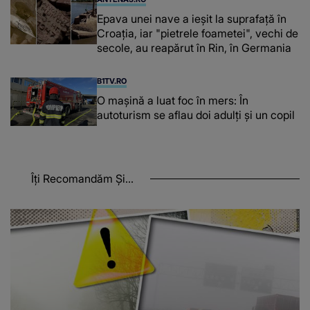
Epava unei nave a ieșit la suprafață în
Croația, iar "pietrele foametei", vechi de
secole, au reapărut în Rin, în Germania
B1TV.RO
O maşină a luat foc în mers: În
autoturism se aflau doi adulți și un copil
Îți Recomandăm Și...