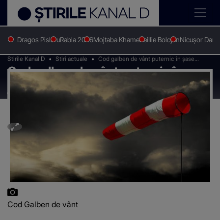
Dragos Pislaru
Rabla 2026
Mojtaba Khamenei
Ilie Bolojan
Nicușor Dan
Stirile Kanal D
Stiri actuale
Cod galben de vânt puternic în şase
Cod galben de vânt puternic în şase
judeţe, până miercuri seară
judeţe, până miercuri seară
Cod Galben de vânt