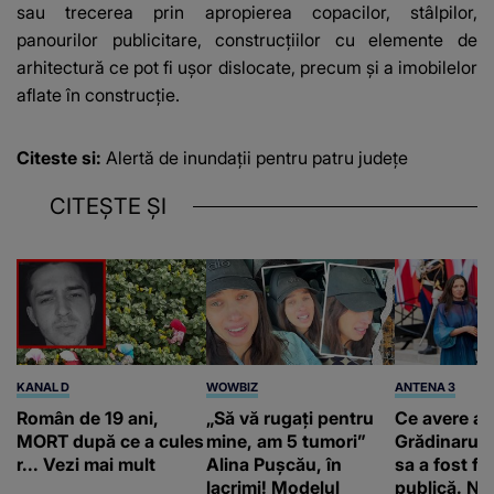
sau trecerea prin apropierea copacilor, stâlpilor,
panourilor publicitare, construcţiilor cu elemente de
arhitectură ce pot fi uşor dislocate, precum şi a imobilelor
aflate în construcţie.
Citeste si:
Alertă de inundaţii pentru patru județe
CITEȘTE ȘI
KANAL D
WOWBIZ
ANTENA 3
Român de 19 ani,
„Să vă rugați pentru
Ce avere ar
MORT după ce a cules
mine, am 5 tumori”
Grădinaru. 
r... Vezi mai mult
Alina Pușcău, în
sa a fost fă
lacrimi! Modelul
publică. Ni