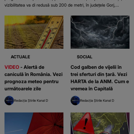
vizibilitatea va di redusă sub 200 de metri, în judeţele Gorj,...
ACTUALE
SOCIAL
VIDEO
- Alertă de
Cod galben de vijelii în
caniculă în România. Vezi
trei sferturi din țară. Vezi
prognoza meteo pentru
HARTA de la ANM. Cum e
următoarele zile
vremea în Capitală
Redacția Știrile Kanal D
Redacția Știrile Kanal D