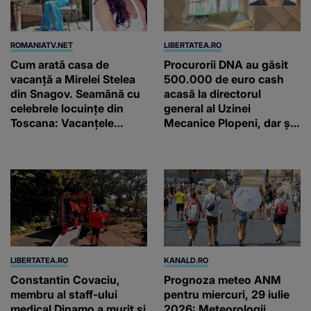
ROMANIATV.NET
LIBERTATEA.RO
Cum arată casa de
Procurorii DNA au găsit
vacanță a Mirelei Stelea
500.000 de euro cash
din Snagov. Seamănă cu
acasă la directorul
celebrele locuințe din
general al Uzinei
Toscana: Vacanţele
Mecanice Plopeni, dar și
petrecute în Spania, Italia
două ceasuri Patek
şi Grecia şi-au pus
Philippe și Rolex
amprenta
LIBERTATEA.RO
KANALD.RO
Constantin Covaciu,
Prognoza meteo ANM
membru al staff-ului
pentru miercuri, 29 iulie
medical Dinamo a murit și
2026: Meteorologii