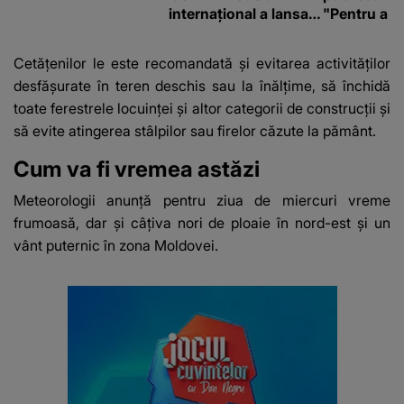
internațional a lansat
"Pentru a în
un apel, după ce a
orice specul
fost diagnosticată cu
Cetățenilor
le este recomandată și evitarea activităţilor
o boală gravă
desfăşurate în teren deschis
sau la înălţime, să închidă
toate ferestrele locuinţei şi altor categorii de construcţii şi
să evite atingerea stâlpilor sau firelor căzute la pământ.
Cum va fi vremea astăzi
Meteorologii anunță pentru ziua de miercuri vreme
frumoasă, dar și câțiva nori de ploaie în nord-est și un
vânt puternic în zona Moldovei.