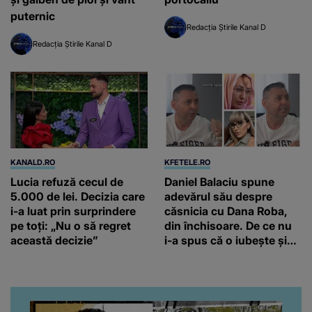
puternic
Redacția Știrile Kanal D
Redacția Știrile Kanal D
KANALD.RO
KFETELE.RO
Lucia refuză cecul de
Daniel Balaciu spune
5.000 de lei. Decizia care
adevărul său despre
i-a luat prin surprindere
căsnicia cu Dana Roba,
pe toți: „Nu o să regret
din închisoare. De ce nu
această decizie”
i-a spus că o iubește și
ce s-a întâmplat când au
venit fetițele pe lume:
“Am suflet mare. Eu am
ajutat-o.”