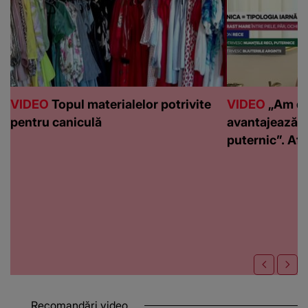
VIDEO
Topul materialelor potrivite
VIDEO
„Am de
pentru caniculă
avantajează c
puternic”. Află
Recomandări video