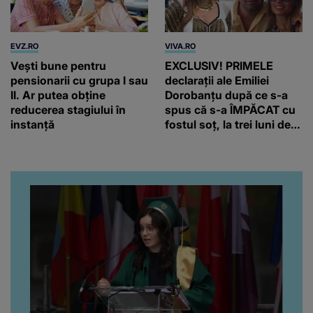
EVZ.RO
VIVA.RO
Vești bune pentru
EXCLUSIV! PRIMELE
pensionarii cu grupa I sau
declarații ale Emiliei
II. Ar putea obține
Dorobanțu după ce s-a
reducerea stagiului în
spus că s-a ÎMPĂCAT cu
instanță
fostul soț, la trei luni de
când au divorțat. Ce-a
putut să spună frumoasa
artistă i-a lăsat MASCĂ
pe toți. De data aceasta,
chiar a rupt tăcerea:
”Poate că aveam să ne
spunem, să ne...”