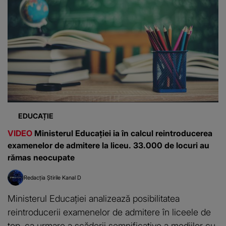
EDUCAȚIE
VIDEO
Ministerul Educației ia în calcul reintroducerea
examenelor de admitere la liceu. 33.000 de locuri au
rămas neocupate
Redacția Știrile Kanal D
Ministerul Educației analizează posibilitatea
reintroducerii examenelor de admitere în liceele de
top, ca urmare a scăderii semnificative a mediilor cu