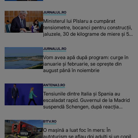
JURNALUL.RO
Ministerul lui Pîslaru a cumpărat
tensiometre, bocanci pentru construcții,
jaluzele, 30 de kilograme de miere și 50
de kilograme de cafea
JURNALUL.RO
Vom avea apă după program: curge în
ianuarie și februarie, se oprește din
august până în noiembrie
ANTENA3.RO
Tensiunile dintre Italia și Spania au
escaladat rapid. Guvernul de la Madrid
suspendă Schengen, după reacția
furioasă a lui Meloni
B1TV.RO
O maşină a luat foc în mers: În
autoturism se aflau doi adulți și un copil