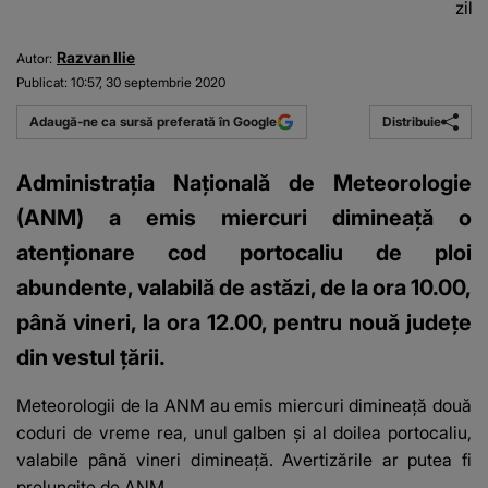
zile
Razvan Ilie
Autor:
Publicat:
10:57, 30 septembrie 2020
Distribuie
Adaugă-ne ca sursă preferată în Google
Administraţia Naţională de Meteorologie
(ANM) a emis miercuri dimineață o
atenţionare cod portocaliu de ploi
abundente, valabilă de astăzi, de la ora 10.00,
până vineri, la ora 12.00, pentru nouă județe
din vestul țării.
Meteorologii de la ANM au emis miercuri dimineață
două
coduri de vreme rea
, unul galben și al doilea portocaliu,
valabile până vineri dimineață. Avertizările ar putea fi
prelungite de ANM.