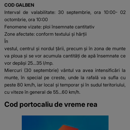
mesaj emoționant
mii de româ
COD GALBEN
fanilor
Interval de valabilitate: 30 septembrie, ora 10:00- 02
octombrie, ora 10:00
Fenomene vizate: ploi însemnate cantitativ
Zone afectate:
conform textului și hărții
În
vestul, centrul și nordul țării, precum și în zona de munte
va ploua și se vor acumula cantități de apă însemnate ce
vor depăși 25...35 l/mp.
Miercuri (30 septembrie) vântul va avea intensificări la
munte, în special pe creste, unde la rafală va sufla cu
peste 80 km/h, iar local și temporar și în sudul teritoriului,
cu viteze în general de 55...60 km/h.
Cod portocaliu de vreme rea