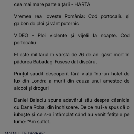
cea mai mare parte a ţării - HARTA
Vremea rea loveşte România: Cod portocaliu şi
galben de ploi şi vânt puternic
VIDEO - Ploi violente și vijelii la noapte. Cod
portocaliu
El este militarul în vârstă de 26 de ani găsit mort în
pădurea Babadag. Fusese dat dispărut
Prințul saudit descoperit fără viață într-un hotel de
lux din Londra a murit din cauza unui amestec de
alcool și droguri
Daniel Balaciu spune adevărul său despre căsnicia
cu Dana Roba, din închisoare. De ce nu i-a spus că o
iubește și ce s-a întâmplat când au venit fetițele pe
lume: “Am suflet...
MAI MULTE DESPRE: