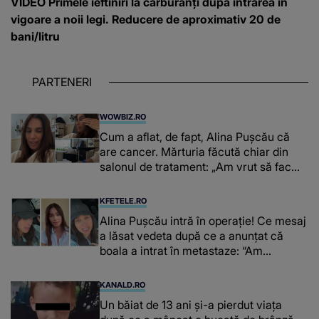
VIDEO Primele ieftiniri la carburanți după intrarea în
vigoare a noii legi. Reducere de aproximativ 20 de
bani/litru
PARTENERI
WOWBIZ.RO
Cum a aflat, de fapt, Alina Pușcău că
are cancer. Mărturia făcută chiar din
salonul de tratament: „Am vrut să fac
niște genuflexiuni și a început să mă
înțepe sânul”
KFETELE.RO
Alina Pușcău intră în operație! Ce mesaj
a lăsat vedeta după ce a anunțat că
boala a intrat în metastaze: “Am
cancer!”
KANALD.RO
Un băiat de 13 ani și-a pierdut viața