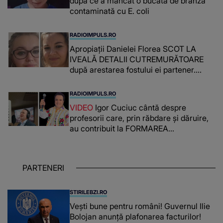
după ce a mâncat o bucată de brânză
contaminată cu E. coli
RADIOIMPULS.RO
Apropiații Danielei Florea SCOT LA
IVEALĂ DETALII CUTREMURĂTOARE
după arestarea fostului ei partener.
PRIN CE A FOST NEVOITĂ să treacă
românca ucisă în Italia și ascunsă în
RADIOIMPULS.RO
lada unui pat: " Îmi pare rău că nu am
VIDEO
Igor Cuciuc cântă despre
reușit să fac mai mult pentru ea și..."
profesorii care, prin răbdare și dăruire,
au contribuit la FORMAREA
OAMENILOR DE ASTĂZI. Ce spune
despre dascălii care lasă amprente
puternice ÎN SUFLETELE ELEVILOR,
PARTENERI
chiar și după trecerea anilor: "De
fiecare dată când..."
STIRILEBZI.RO
Vești bune pentru români! Guvernul Ilie
Bolojan anunță plafonarea facturilor!