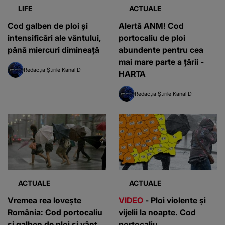
LIFE
ACTUALE
Cod galben de ploi şi
Alertă ANM! Cod
intensificări ale vântului,
portocaliu de ploi
până miercuri dimineaţă
abundente pentru cea
mai mare parte a ţării -
Redacția Știrile Kanal D
HARTA
Redacția Știrile Kanal D
ACTUALE
ACTUALE
Vremea rea loveşte
VIDEO
- Ploi violente și
România: Cod portocaliu
vijelii la noapte. Cod
şi galben de ploi şi vânt
portocaliu