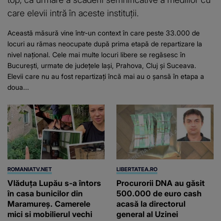
care elevii intră în aceste instituții.
Această măsură vine într-un context în care peste 33.000 de
locuri au rămas neocupate după prima etapă de repartizare la
nivel național. Cele mai multe locuri libere se regăsesc în
București, urmate de județele Iași, Prahova, Cluj și Suceava.
Elevii care nu au fost repartizați încă mai au o șansă în etapa a
doua...
ROMANIATV.NET
LIBERTATEA.RO
Vlăduța Lupău s-a întors
Procurorii DNA au găsit
în casa bunicilor din
500.000 de euro cash
Maramureș. Camerele
acasă la directorul
mici si mobilierul vechi
general al Uzinei