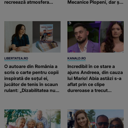
recreează atmosfera
Mecanice Plopeni, dar și
autentică a unei
două ceasuri Patek
gospodării de odinioară
Philippe și Rolex
LIBERTATEA.RO
KANALD.RO
O autoare din România a
Incredibil în ce stare a
scris o carte pentru copii
ajuns Andreea, din cauza
inspirată de soțul ei,
lui Mario! Abia astăzi s-a
jucător de tenis în scaun
aflat prin ce clipe
rulant: „Dizabilitatea nu
dureroase a trecut
este un capăt de linie”
concurenta din „Casa
iubirii”