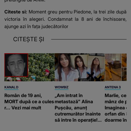
Citeste si:
Moment greu pentru Piedone, la trei zile după
victoria în alegeri. Condamnat la 8 ani de închisoare,
ajunge azi în fața judecătorilor
CITEȘTE ȘI
KANAL D
WOWBIZ
ANTENA 3
Român de 19 ani,
„Am intrat în
Marlie, cel 
MORT după ce a cules
metastază” Alina
mânz de pe 
r... Vezi mai mult
Pușcău, anunț
Imaginea cu
cutremurător înainte
orfan din Să
să intre în operație!
doarme în p
Vedeta a transmis un
un copil a 