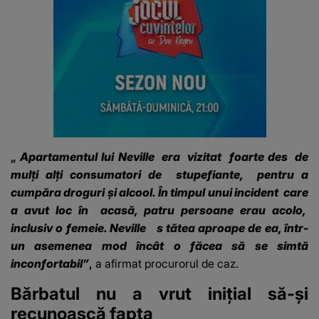
„
Apartamentul lui Neville
era
vizitat
foarte des
de
mulți alți consumatori de
stupefiante,
pentru a
cumpăra droguri și alcool. În timpul unui incident
care
a avut loc în
acasă, patru persoane erau acolo,
inclusiv o femeie. Neville
s
tătea aproape de ea, într-
un asemenea mod încât o făcea să se simtă
inconfortabil”
,
a afirmat procurorul de caz.
Bărbatul nu a vrut inițial să-și
recunoască fapta