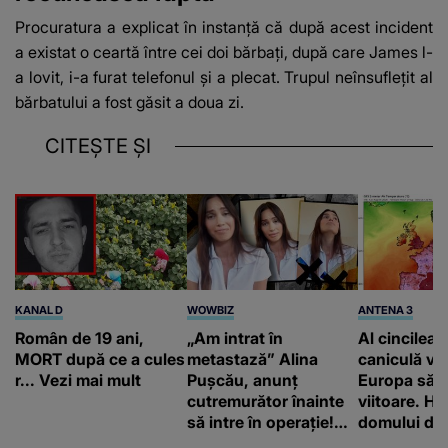
Procuratura a explicat în instanță că după acest incident
a existat o ceartă între cei doi bărbați, după care James l-
a lovit, i-a furat telefonul și a plecat. Trupul neînsuflețit al
bărbatului a fost găsit a doua zi.
CITEȘTE ȘI
KANAL D
WOWBIZ
ANTENA 3
Român de 19 ani,
„Am intrat în
Al cincilea 
MORT după ce a cules
metastază” Alina
caniculă va
r... Vezi mai mult
Pușcău, anunț
Europa să
cutremurător înainte
viitoare. H
să intre în operație!
domului de 
Vedeta a transmis un
care va adu