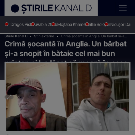
Dragos Pislaru
Rabla 2026
Mojtaba Khamenei
Ilie Bolojan
Nicușor Dan
Stirile Kanal D
Stiri externe
Crimă șocantă în Anglia. Un bărbat și-a
Crimă șocantă în Anglia. Un bărbat
snopit în bătaie cel mai bun prieten și l-a
lăsat să moară în casa sa
și-a snopit în bătaie cel mai bun
prieten și l-a lăsat să moară în casa
sa