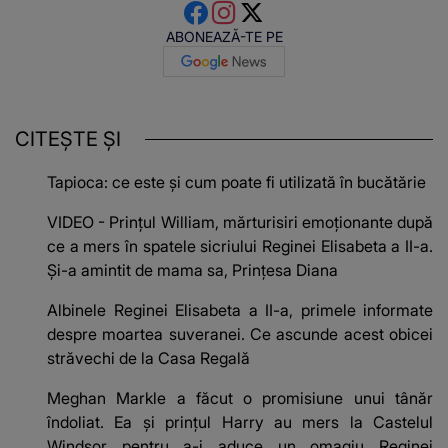
ABONEAZĂ-TE PE
CITEȘTE ȘI
Tapioca: ce este și cum poate fi utilizată în bucătărie
VIDEO - Prințul William, mărturisiri emoționante după
ce a mers în spatele sicriului Reginei Elisabeta a II-a.
Și-a amintit de mama sa, Prințesa Diana
Albinele Reginei Elisabeta a II-a, primele informate
despre moartea suveranei. Ce ascunde acest obicei
străvechi de la Casa Regală
Meghan Markle a făcut o promisiune unui tânăr
îndoliat. Ea și prințul Harry au mers la Castelul
Windsor pentru a-i aduce un omagiu Reginei