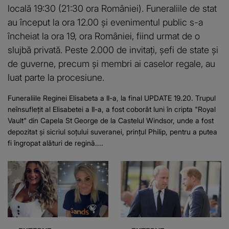
locală 19:30 (21:30 ora României). Funeraliile de stat
au început la ora 12.00 și evenimentul public s-a
încheiat la ora 19, ora României, fiind urmat de o
slujbă privată. Peste 2.000 de invitați, șefi de state și
de guverne, precum și membri ai caselor regale, au
luat parte la procesiune.
Funeraliile Reginei Elisabeta a II-a, la final UPDATE 19.20. Trupul
neînsufleţit al Elisabetei a II-a, a fost coborât luni în cripta "Royal
Vault" din Capela St George de la Castelul Windsor, unde a fost
depozitat şi sicriul soţului suveranei, prinţul Philip, pentru a putea
fi îngropat alături de regină....