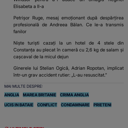
Elisabeta a II-a
Petrișor Ruge, mesaj emoționant după despărțirea
profesională de Andreea Bălan. Ce le-a transmis
fanilor
Niște turiști cazați la un hotel de 4 stele din
Constanța au plecat în cameră cu 2,6 kg de salam și
cașcaval de la micul dejun
Ginerele lui Stelian Ogică, Adrian Ropotan, implicat
într-un grav accident rutier: „L-au resuscitat.”
MAI MULTE DESPRE:
ANGLIA
MAREA BRITANIE
CRIMA ANGLIA
UCIS IN BATAIE
CONFLICT
CONDAMNARE
PRIETENI