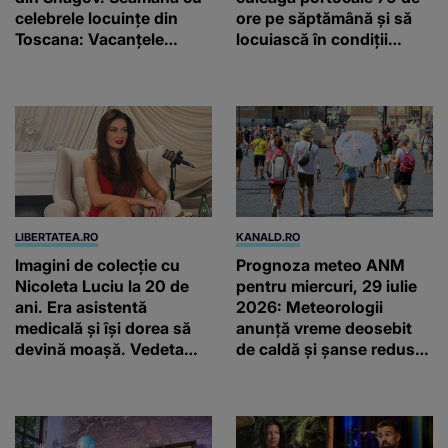
celebrele locuințe din
ore pe săptămână și să
Toscana: Vacanţele
locuiască în condiții
petrecute în Spania, Italia
inumane, în Sicilia
şi Grecia şi-au pus
amprenta
LIBERTATEA.RO
KANALD.RO
Imagini de colecție cu
Prognoza meteo ANM
Nicoleta Luciu la 20 de
pentru miercuri, 29 iulie
ani. Era asistentă
2026: Meteorologii
medicală și își dorea să
anunță vreme deosebit
devină moașă. Vedeta
de caldă și șanse reduse
arată la fel de bine și la
de precipitații
45 de ani