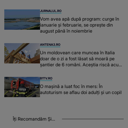
de kilograme de cafea
JURNALUL.RO
Vom avea apă după program: curge în
ianuarie și februarie, se oprește din
august până în noiembrie
ANTENA3.RO
Un moldovean care muncea în Italia
doar de o zi a fost lăsat să moară pe
şantier de 6 români. Aceștia riscă acum
închisoarea
B1TV.RO
O maşină a luat foc în mers: În
autoturism se aflau doi adulți și un copil
Îți Recomandăm Și...