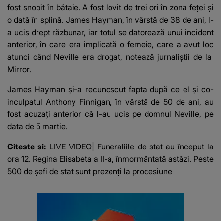
fost snopit în bătaie. A fost lovit de trei ori în zona feței și
o dată în splină. James Hayman, în vârstă de 38 de ani, l-
a ucis drept răzbunar, iar totul se datorează unui incident
anterior, în care era implicată o femeie, care a avut loc
atunci când Neville era drogat, notează jurnaliștii de la
Mirror
.
James Hayman și-a recunoscut fapta după ce el și co-
inculpatul Anthony Finnigan, în vârstă de 50 de ani, au
fost acuzați anterior că l-au ucis pe domnul Neville, pe
data de 5 martie.
Citeste si:
LIVE VIDEO| Funeraliile de stat au început la
ora 12. Regina Elisabeta a II-a, înmormântată astăzi. Peste
500 de șefi de stat sunt prezenți la procesiune