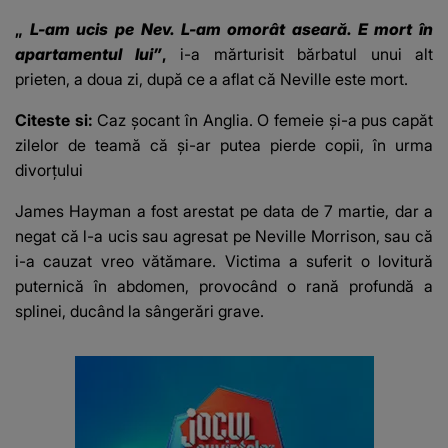
mesaj emoționant
42 de grade
„
L-am ucis pe Nev. L-am omorât aseară. E mort în
fanilor
apartamentul lui”
,
i-a mărturisit bărbatul unui alt
prieten, a doua zi, după ce a aflat că Neville este mort.
Citeste si:
Caz șocant în Anglia. O femeie și-a pus capăt
zilelor de teamă că și-ar putea pierde copii, în urma
divorțului
James Hayman a fost arestat pe data de 7 martie, dar a
negat că l-a ucis sau agresat pe Neville Morrison, sau că
i-a cauzat vreo vătămare. Victima a suferit o lovitură
puternică în abdomen, provocând o rană profundă a
splinei, ducând la sângerări grave.