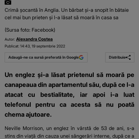
Crimă șocantă în Anglia. Un bărbat și-a snopit în bătaie
cel mai bun prieten și l-a lăsat să moară în casa sa
(Sursa foto: Facebook)
Alexandra Costea
Autor:
Publicat:
14:43, 19 septembrie 2022
Distribuie
Adaugă-ne ca sursă preferată în Google
Un englez și-a lăsat prietenul să moară pe
canapeaua din apartamentul său, după ce l-a
atacat cu bestialitate, iar apoi i-a luat
telefonul pentru ca acesta să nu poată
chema ajutoare.
Neville Morrison, un englez în vârstă de 53 de ani, s-a
stins din viață din cauza unei sângerări interne, după ce a