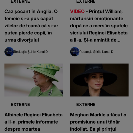
EXTERNE
EXTERNE
Caz șocant în Anglia. O
VIDEO
- Prințul William,
femeie și-a pus capăt
mărturisiri emoționante
zilelor de teamă că și-ar
după ce a mers în spatele
putea pierde copii, în
sicriului Reginei Elisabeta
urma divorțului
a II-a. Și-a amintit de
mama sa, Prințesa Diana
Redacția Știrile Kanal D
Redacția Știrile Kanal D
EXTERNE
EXTERNE
Albinele Reginei Elisabeta
Meghan Markle a făcut o
a II-a, primele informate
promisiune unui tânăr
despre moartea
îndoliat. Ea și prințul