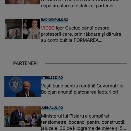
după arestarea fostului ei partener.
PRIN CE A FOST NEVOITĂ să treacă
românca ucisă în Italia și ascunsă în
RADIOIMPULS.RO
lada unui pat: " Îmi pare rău că nu am
VIDEO
Igor Cuciuc cântă despre
reușit să fac mai mult pentru ea și..."
profesorii care, prin răbdare și dăruire,
au contribuit la FORMAREA
OAMENILOR DE ASTĂZI. Ce spune
despre dascălii care lasă amprente
puternice ÎN SUFLETELE ELEVILOR,
PARTENERI
chiar și după trecerea anilor: "De
fiecare dată când..."
STIRILEBZI.RO
Vești bune pentru români! Guvernul Ilie
Bolojan anunță plafonarea facturilor!
JURNALUL.RO
Ministerul lui Pîslaru a cumpărat
tensiometre, bocanci pentru construcții,
jaluzele, 30 de kilograme de miere și 50