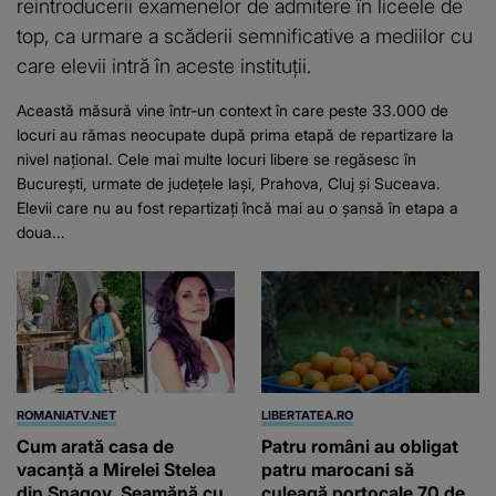
reintroducerii examenelor de admitere în liceele de
top, ca urmare a scăderii semnificative a mediilor cu
care elevii intră în aceste instituții.
Această măsură vine într-un context în care peste 33.000 de
locuri au rămas neocupate după prima etapă de repartizare la
nivel național. Cele mai multe locuri libere se regăsesc în
București, urmate de județele Iași, Prahova, Cluj și Suceava.
Elevii care nu au fost repartizați încă mai au o șansă în etapa a
doua...
ROMANIATV.NET
LIBERTATEA.RO
Cum arată casa de
Patru români au obligat
vacanță a Mirelei Stelea
patru marocani să
din Snagov. Seamănă cu
culeagă portocale 70 de