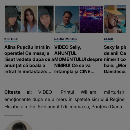
KFETELE
RADIO IMPULS
CLICK
Alina Pușcău intră în
VIDEO Selly,
Sexy la plaj
operație! Ce mesaj a
ANUNȚUL
de ani! Car
lăsat vedeta după ce a
MOMENTULUI despre
nimerit cos
anunțat că boala a
NIBIRU! Ce se va
baie: „Moni
intrat în metastaze:
întâmpla și CINE
Davidescu e
“Am cancer!”
SUNT CEI VIZAȚI de
această situație: "Îmi
e ciudă că..."
Citeste si:
VIDEO- Prințul William, mărturisiri
emoționante după ce a mers în spatele sicriului Reginei
Elisabeta a II-a. Și-a amintit de mama sa, Prințesa Diana