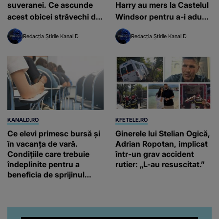
suveranei. Ce ascunde
Harry au mers la Castelul
acest obicei străvechi de
Windsor pentru a-i aduce
la Casa Regală
un omagiu Reginei
Redacția Știrile Kanal D
Redacția Știrile Kanal D
Elisabeta a II-a
KANALD.RO
KFETELE.RO
Ce elevi primesc bursă și
Ginerele lui Stelian Ogică,
în vacanța de vară.
Adrian Ropotan, implicat
Condițiile care trebuie
într-un grav accident
îndeplinite pentru a
rutier: „L-au resuscitat.”
beneficia de sprijinul
financiar