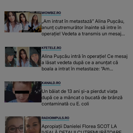
WOWBIZ.RO
„Am intrat în metastază” Alina Pușcău,
anunț cutremurător înainte să intre în
operație! Vedeta a transmis un mesaj
emoționant fanilor
KFETELE.RO
Alina Pușcău intră în operație! Ce mesaj
a lăsat vedeta după ce a anunțat că
boala a intrat în metastaze: “Am
cancer!”
KANALD.RO
Un băiat de 13 ani și-a pierdut viața
după ce a mâncat o bucată de brânză
contaminată cu E. coli
RADIOIMPULS.RO
Apropiații Danielei Florea SCOT LA
IVEALĂ DETALII CUTREMURĂTOARE