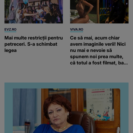
EVZ.RO
VIVA.RO
Mai multe restricții pentru
Ce să mai, acum chiar
petreceri. S-a schimbat
avem imaginile verii! Nici
legea
nu mai e nevoie să
spunem noi prea multe,
că totul a fost filmat, ba
chiar artistul și-a întrebat
iubita dacă e adevărat! Și
da, frumoasa iubită a lui
Florin Ristei e...