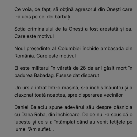
Ce voia, de fapt, să obțină agresorul din Onești care
i-a ucis pe cei doi bărbați
Soția criminalului de la Onești a fost arestată și ea.
Care este motivul
Noul președinte al Columbiei închide ambasada din
România. Care este motivul
El este militarul în vârstă de 26 de ani găsit mort în
pădurea Babadag. Fusese dat dispărut
Un urs a intrat într-o mașină, s-a închis înăuntru și a
claxonat toată noaptea, spre disperarea vecinilor
Daniel Balaciu spune adevărul său despre căsnicia
cu Dana Roba, din închisoare. De ce nu i-a spus că o
iubește și ce s-a întâmplat când au venit fetițele pe
lume: “Am suflet...