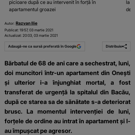
picioare după ce au intervenit în forță în
la s
apartamentul groazei
dete
Razvan Ilie
Autor:
Publicat:
19:57, 03 martie 2021
Actualizat:
20:03, 03 martie 2021
Distribuie
Adaugă-ne ca sursă preferată în Google
Bărbatul de 68 de ani care a sechestrat, luni,
doi muncitori într-un apartament din Oneşti
şi ulterior i-a înjunghiat mortal, a fost
transferat de urgență la spitalul din Bacău,
după ce starea sa de sănătate s-a deteriorat
brusc. La momentul intervenției de luni,
forţele de ordine au intrat în apartament şi l-
au împuşcat pe agresor.