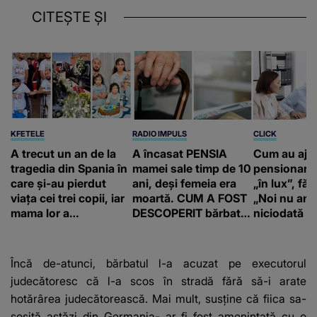
CITEȘTE ȘI
KFETELE
RADIO IMPULS
CLICK
A trecut un an de la
A încasat PENSIA
Cum au aju
tragedia din Spania în
mamei sale timp de 10
pensionari 
care și-au pierdut
ani, deși femeia era
„în lux”, făr
viața cei trei copii, iar
moartă. CUM A FOST
„Noi nu am 
mama lor a…
DESCOPERIT bărbatul
niciodată a
de 50 de ani și ce
afacere a deschis cu
banii obținuți? SUMA
Încă de-atunci, bărbatul l-a acuzat pe executorul
E COLOSALĂ
judecătoresc că l-a scos în stradă fără să-i arate
hotărârea judecătorească. Mai mult, susține că fiica sa-
sosită astăzi din Germania- ar fi fost amenințată cu o