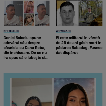
KFETELE.RO
WOWBIZ.RO
Daniel Balaciu spune
El este militarul în vârstă
adevărul său despre
de 26 de ani găsit mort în
căsnicia cu Dana Roba,
pădurea Babadag. Fusese
din închisoare. De ce nu
dat dispărut
i-a spus că o iubește și
ce s-a întâmplat când au
venit fetițele pe lume:
“Am suflet mare. Eu am
ajutat-o.”