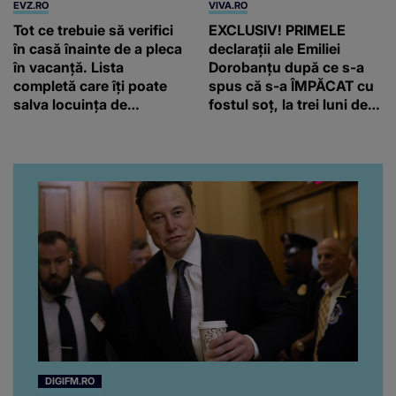
EVZ.RO
VIVA.RO
Tot ce trebuie să verifici
EXCLUSIV! PRIMELE
în casă înainte de a pleca
declarații ale Emiliei
în vacanță. Lista
Dorobanțu după ce s-a
completă care îți poate
spus că s-a ÎMPĂCAT cu
salva locuința de
fostul soț, la trei luni de
probleme
când au divorțat. Ce-a
putut să spună frumoasa
artistă i-a lăsat MASCĂ
pe toți. De data aceasta,
chiar a rupt tăcerea:
”Poate că aveam să ne
spunem, să ne...”
DIGIFM.RO