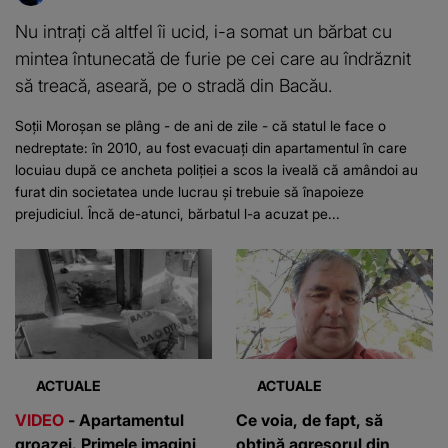
Nu intrați că altfel îi ucid, i-a somat un bărbat cu
mintea întunecată de furie pe cei care au îndrăznit
să treacă, aseară, pe o stradă din Bacău.
Soții Moroșan se plâng - de ani de zile - că statul le face o
nedreptate: în 2010, au fost evacuați din apartamentul în care
locuiau după ce ancheta poliției a scos la iveală că amândoi au
furat din societatea unde lucrau și trebuie să înapoieze
prejudiciul. Încă de-atunci, bărbatul l-a acuzat pe...
ACTUALE
ACTUALE
VIDEO
- Apartamentul
Ce voia, de fapt, să
groazei. Primele imagini
obțină agresorul din