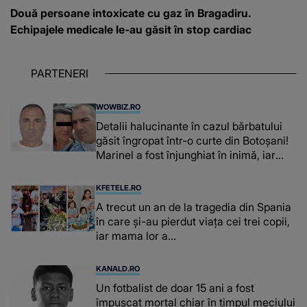
Două persoane intoxicate cu gaz în Bragadiru.
Echipajele medicale le-au găsit în stop cardiac
PARTENERI
WOWBIZ.RO
Detalii halucinante în cazul bărbatului
găsit îngropat într-o curte din Botoșani!
Marinel a fost înjunghiat în inimă, iar
concubina lui se numără printre
suspecți
KFETELE.RO
A trecut un an de la tragedia din Spania
în care și-au pierdut viața cei trei copii,
iar mama lor a…
KANALD.RO
Un fotbalist de doar 15 ani a fost
împușcat mortal chiar în timpul meciului