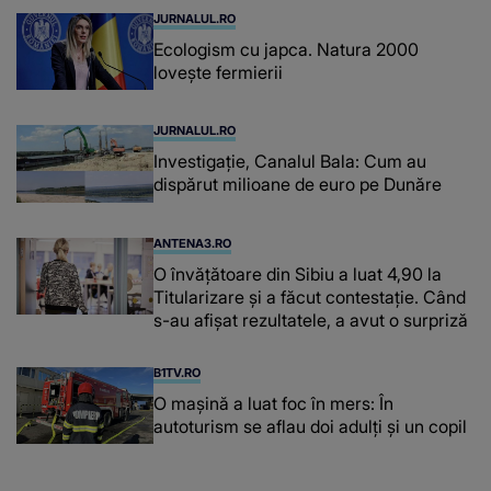
JURNALUL.RO
Ecologism cu japca. Natura 2000
lovește fermierii
JURNALUL.RO
Investigație, Canalul Bala: Cum au
dispărut milioane de euro pe Dunăre
ANTENA3.RO
O învățătoare din Sibiu a luat 4,90 la
Titularizare și a făcut contestație. Când
s-au afișat rezultatele, a avut o surpriză
B1TV.RO
O maşină a luat foc în mers: În
autoturism se aflau doi adulți și un copil