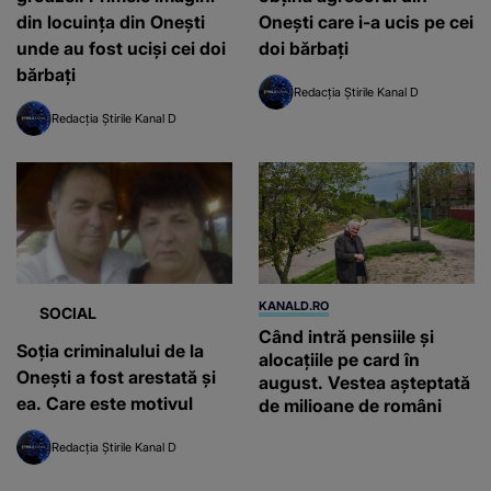
din locuința din Onești
Onești care i-a ucis pe cei
unde au fost uciși cei doi
doi bărbați
bărbați
Redacția Știrile Kanal D
Redacția Știrile Kanal D
KANALD.RO
SOCIAL
Când intră pensiile și
Soția criminalului de la
alocațiile pe card în
Onești a fost arestată și
august. Vestea așteptată
ea. Care este motivul
de milioane de români
Redacția Știrile Kanal D