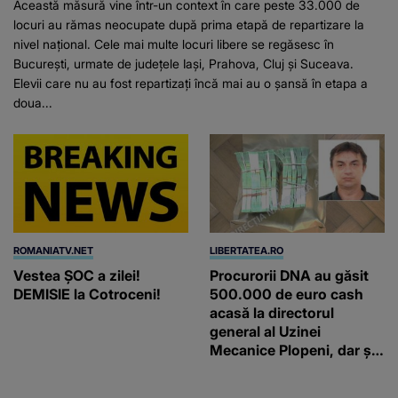
Această măsură vine într-un context în care peste 33.000 de
locuri au rămas neocupate după prima etapă de repartizare la
nivel național. Cele mai multe locuri libere se regăsesc în
București, urmate de județele Iași, Prahova, Cluj și Suceava.
Elevii care nu au fost repartizați încă mai au o șansă în etapa a
doua...
ROMANIATV.NET
LIBERTATEA.RO
Vestea ȘOC a zilei!
Procurorii DNA au găsit
DEMISIE la Cotroceni!
500.000 de euro cash
acasă la directorul
general al Uzinei
Mecanice Plopeni, dar și
două ceasuri Patek
Philippe și Rolex