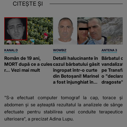
CITEȘTE ȘI
KANAL D
WOWBIZ
ANTENA 3
Român de 19 ani,
Detalii halucinante în
Bărbatul ca
MORT după ce a cules
cazul bărbatului găsit
vandalizat 
r... Vezi mai mult
îngropat într-o curte
pe Transfă
din Botoșani! Marinel
o "declaraţ
a fost înjunghiat în
dragoste" e
inimă, iar concubina
poliție și c
lui se numără printre
mediu
"S-a efectuat computer tomograf la cap, torace şi
suspecți
abdomen şi se aşteaptă rezultatul la analizele de sânge
efectuate pentru stabilirea unei conduite terapeutice
ulterioare", a precizat Adina Lupu.