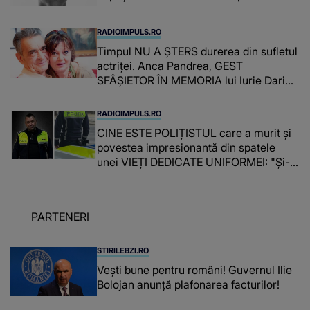
RADIOIMPULS.RO
Timpul NU A ȘTERS durerea din sufletul
actriței. Anca Pandrea, GEST
SFÂȘIETOR ÎN MEMORIA lui Iurie Darie:
"A fost copleșitor. Pe măsură ce trece
timpul parcă..."
RADIOIMPULS.RO
CINE ESTE POLIȚISTUL care a murit și
povestea impresionantă din spatele
unei VIEȚI DEDICATE UNIFORMEI: "Și-a
îndeplinit misiunile cu responsabilitate,
iar în relația cu colegii a fost un sprijin,
un sfătuitor și un..."
PARTENERI
STIRILEBZI.RO
Vești bune pentru români! Guvernul Ilie
Bolojan anunță plafonarea facturilor!