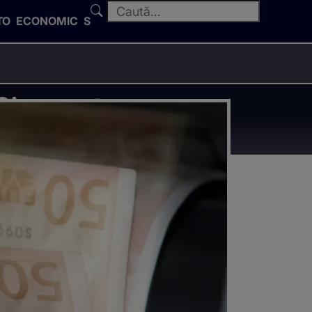
TO
ECONOMIC
SPORT
 Cine sunt