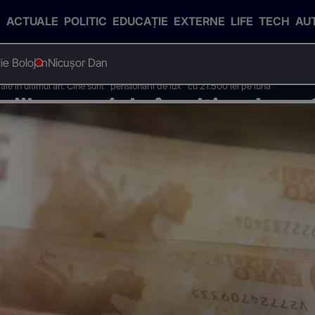
ACTUALE
POLITIC
EDUCAȚIE
EXTERNE
LIFE
TECH
AU
Ilie Bolojan
Nicușor Dan
le în ultimul an. Cine sunt "pensionarii de lux" cu 21.500 lei pe lună
ile speciale în ultimul an.
 cu 21.500 lei pe lună