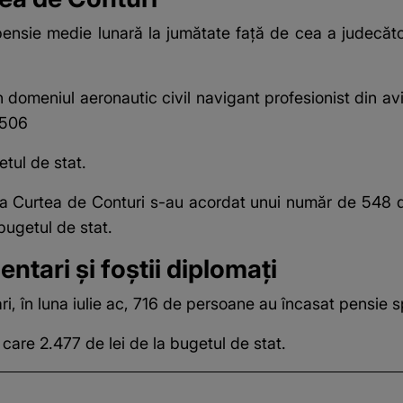
pensie medie lunară la jumătate față de cea a judecător
n domeniul aeronautic civil navigant profesionist din av
.506
etul de stat.
e la Curtea de Conturi s-au acordat unui număr de 548
bugetul de stat.
entari și foștii diplomați
ri, în luna iulie ac, 716 de persoane au încasat pensie s
 care 2.477 de lei de la bugetul de stat.