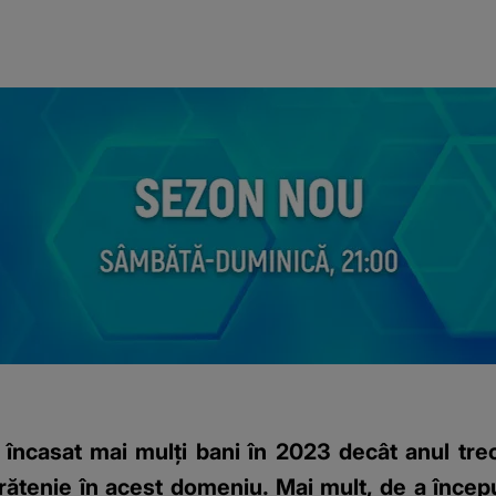
încasat mai mulți bani în 2023 decât anul trecu
rățenie în acest domeniu. Mai mult, de a încep