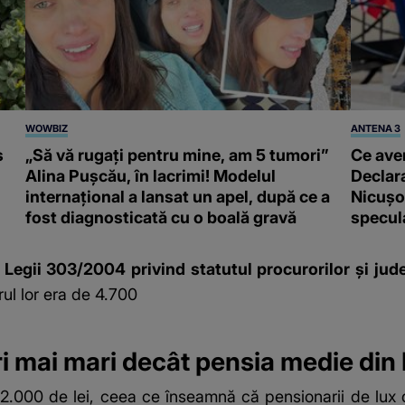
WOWBIZ
ANTENA 3
s
„Să vă rugați pentru mine, am 5 tumori”
Ce ave
Alina Pușcău, în lacrimi! Modelul
Declara
internațional a lansat un apel, după ce a
Nicușor
fost diagnosticată cu o boală gravă
specula
 Legii 303/2004 privind statutul procurorilor şi jude
ul lor era de 4.700
ori mai mari decât pensia medie di
.000 de lei, ceea ce înseamnă că pensionarii de lux d