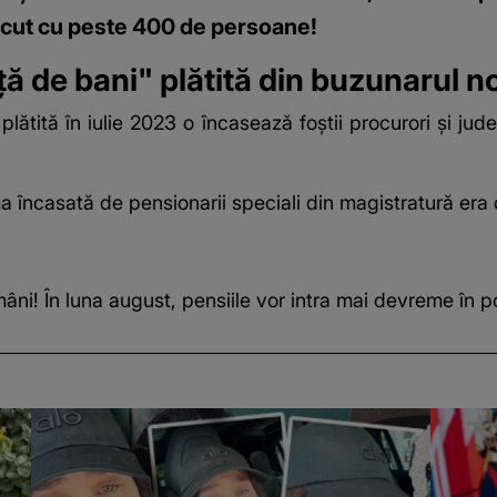
scut cu peste 400 de persoane!
ță de bani" plătită din buzunarul n
plătită în iulie 2023 o încasează foștii procurori și jude
ma încasată de pensionarii speciali din magistratură er
ni! În luna august, pensiile vor intra mai devreme în po