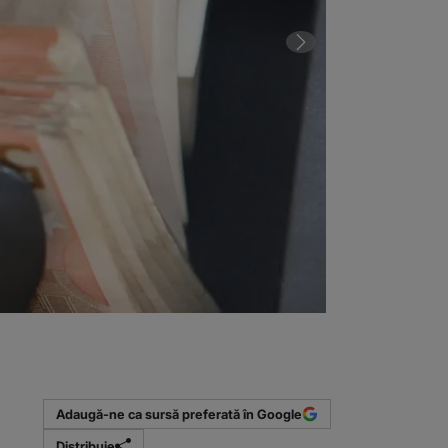
2 din 3 | Cum 
Adaugă-ne ca sursă preferată în Google
Distribuie