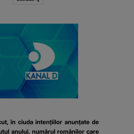
t, în ciuda intențiilor anunțate de
utul anului, numărul românilor care