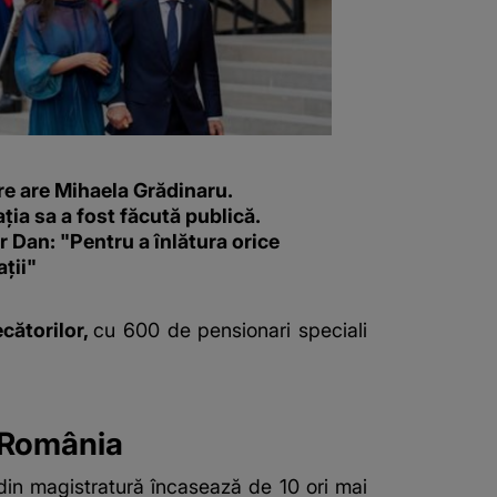
re are Mihaela Grădinaru.
ția sa a fost făcută publică.
 Dan: "Pentru a înlătura orice
ții"
cătorilor,
cu 600 de pensionari speciali
n România
in magistratură încasează de 10 ori mai