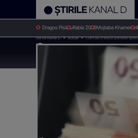
Dragos Pislaru
Rabla 2026
Mojtaba Khamenei
Stirile Kanal D
Social
Cum au crescut pensiile specia
Cum au crescut pensi
"pensionarii de lux"