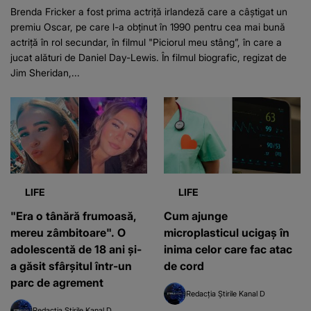
Brenda Fricker a fost prima actriță irlandeză care a câștigat un
premiu Oscar, pe care l-a obținut în 1990 pentru cea mai bună
actriță în rol secundar, în filmul "Piciorul meu stâng”, în care a
jucat alături de Daniel Day-Lewis. În filmul biografic, regizat de
Jim Sheridan,...
LIFE
LIFE
"Era o tânără frumoasă,
Cum ajunge
mereu zâmbitoare". O
microplasticul ucigaș în
adolescentă de 18 ani și-
inima celor care fac atac
a găsit sfârșitul într-un
de cord
parc de agrement
Redacția Știrile Kanal D
Redacția Știrile Kanal D