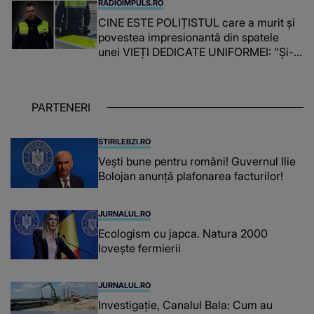
RADIOIMPULS.RO
CINE ESTE POLIȚISTUL care a murit și
povestea impresionantă din spatele
unei VIEȚI DEDICATE UNIFORMEI: "Și-a
îndeplinit misiunile cu responsabilitate,
iar în relația cu colegii a fost un sprijin,
un sfătuitor și un..."
PARTENERI
STIRILEBZI.RO
Vești bune pentru români! Guvernul Ilie
Bolojan anunță plafonarea facturilor!
JURNALUL.RO
Ecologism cu japca. Natura 2000
lovește fermierii
JURNALUL.RO
Investigație, Canalul Bala: Cum au