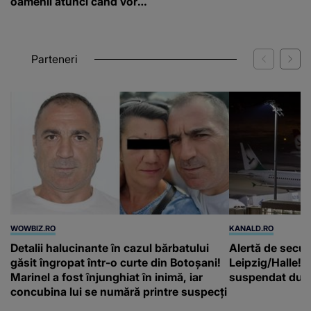
oamenii atunci când vor
să înceapă o relație
Parteneri
WOWBIZ.RO
KANALD.RO
Detalii halucinante în cazul bărbatului
Alertă de secur
găsit îngropat într-o curte din Botoșani!
Leipzig/Halle! T
Marinel a fost înjunghiat în inimă, iar
suspendat după
concubina lui se numără printre suspecți