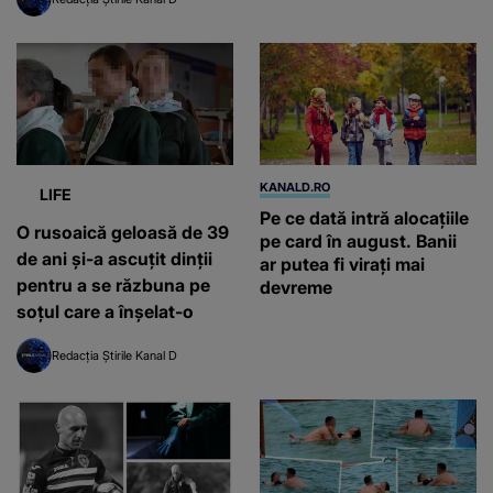
KANALD.RO
LIFE
Pe ce dată intră alocațiile
O rusoaică geloasă de 39
pe card în august. Banii
de ani și-a ascuțit dinții
ar putea fi virați mai
pentru a se răzbuna pe
devreme
soțul care a înșelat-o
Redacția Știrile Kanal D