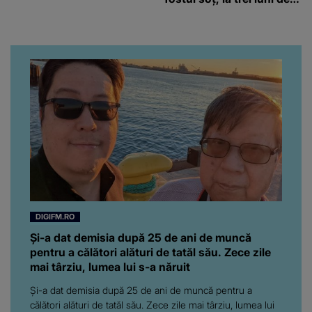
când au divorțat. Ce-a
putut să spună frumoasa
artistă i-a lăsat MASCĂ
pe toți. De data aceasta,
chiar a rupt tăcerea:
”Poate că aveam să ne
spunem, să ne...”
DIGIFM.RO
Și-a dat demisia după 25 de ani de muncă
pentru a călători alături de tatăl său. Zece zile
mai târziu, lumea lui s-a năruit
Și-a dat demisia după 25 de ani de muncă pentru a
călători alături de tatăl său. Zece zile mai târziu, lumea lui