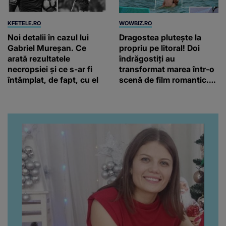
KFETELE.RO
WOWBIZ.RO
Noi detalii în cazul lui
Dragostea plutește la
Gabriel Mureșan. Ce
propriu pe litoral! Doi
arată rezultatele
îndrăgostiți au
necropsiei și ce s-ar fi
transformat marea într-o
întâmplat, de fapt, cu el
scenă de film romantic.
Turiștii prezenți s-au uitat
de două ori