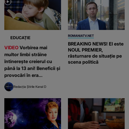
ROMANIATV.NET
EDUCAȚIE
BREAKING NEWS! El este
VIDEO
Vorbirea mai
NOUL PREMIER,
multor limbi străine
răsturnare de situație pe
întinerește creierul cu
scena politică
până la 13 ani! Beneficii și
provocări în era
inteligenței artificiale
Redacția Știrile Kanal D