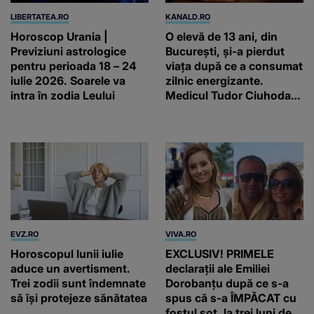
LIBERTATEA.RO
KANALD.RO
Horoscop Urania |
O elevă de 13 ani, din
Previziuni astrologice
București, și-a pierdut
pentru perioada 18 – 24
viața după ce a consumat
iulie 2026. Soarele va
zilnic energizante.
intra în zodia Leului
Medicul Tudor Ciuhodaru
trage un semnal de
alarmă
EVZ.RO
VIVA.RO
Horoscopul lunii iulie
EXCLUSIV! PRIMELE
aduce un avertisment.
declarații ale Emiliei
Trei zodii sunt îndemnate
Dorobanțu după ce s-a
să își protejeze sănătatea
spus că s-a ÎMPĂCAT cu
fostul soț, la trei luni de