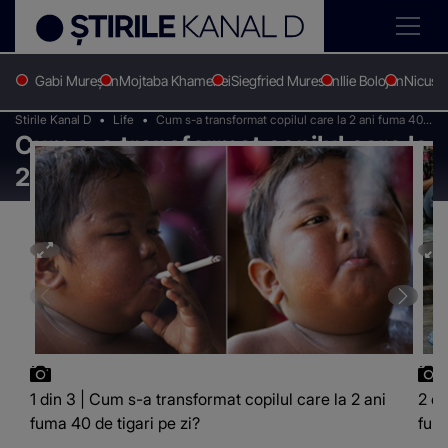
Gabi Mureșan
Mojtaba Khamenei
Siegfried Muresan
Ilie Bolojan
Nicușo
Stirile Kanal D
Life
Cum s-a transformat copilul care la 2 ani fuma 40
Cum s-a transformat copilul care la
de tigari pe zi?
2 ani fuma 40 de tigari pe zi?
1 din 3 | Cum s-a transformat copilul care la 2 ani
2 di
fuma 40 de tigari pe zi?
fuma