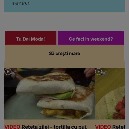
s-a năruit
Tu Dai Moda!
Ce faci in weekend?
Să crești mare
VIDEO
Rețeta zilei - tortilla cu pui.
VIDEO
Rețeta 