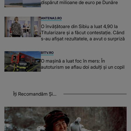
dispărut milioane de euro pe Dunăre
ANTENA3.RO
O învățătoare din Sibiu a luat 4,90 la
Titularizare și a făcut contestație. Când
s-au afișat rezultatele, a avut o surpriză
B1TV.RO
O maşină a luat foc în mers: În
autoturism se aflau doi adulți și un copil
Îți Recomandăm Și...