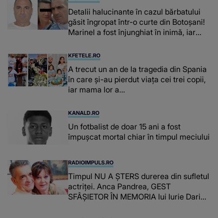
Detalii halucinante în cazul bărbatului
găsit îngropat într-o curte din Botoșani!
Marinel a fost înjunghiat în inimă, iar
concubina lui se numără printre
suspecți
KFETELE.RO
A trecut un an de la tragedia din Spania
în care și-au pierdut viața cei trei copii,
iar mama lor a…
KANALD.RO
Un fotbalist de doar 15 ani a fost
împușcat mortal chiar în timpul meciului
RADIOIMPULS.RO
Timpul NU A ȘTERS durerea din sufletul
actriței. Anca Pandrea, GEST
SFÂȘIETOR ÎN MEMORIA lui Iurie Darie:
"A fost copleșitor. Pe măsură ce trece
timpul parcă..."