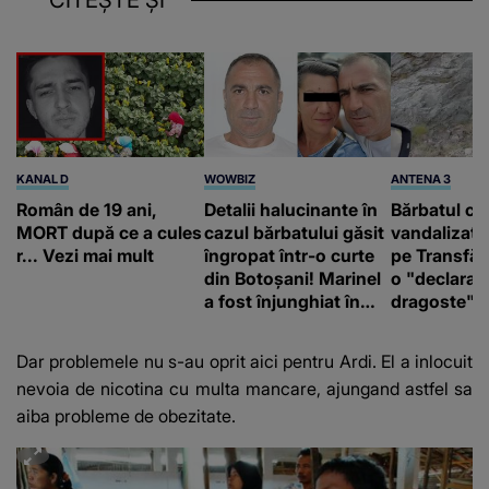
KANAL D
WOWBIZ
ANTENA 3
Român de 19 ani,
Detalii halucinante în
Bărbatul ca
MORT după ce a cules
cazul bărbatului găsit
vandalizat 
r... Vezi mai mult
îngropat într-o curte
pe Transfă
din Botoșani! Marinel
o "declaraţ
a fost înjunghiat în
dragoste" e
inimă, iar concubina
poliție și c
lui se numără printre
mediu
Dar problemele nu s-au oprit aici pentru Ardi. El a inlocuit
suspecți
nevoia de nicotina cu multa mancare, ajungand astfel sa
aiba probleme de obezitate.