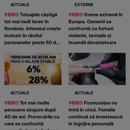
ACTUALE
EXTERNE
VIDEO
Tatuajele câștigă
VIDEO
Vreme extremă în
tot mai mult teren în
Europa. Oamenii se
România. Interesul crește
confruntă cu furtuni
inclusiv în rândul
violente, tornade și
persoanelor peste 50 de
incendii devastatoare
ani
ACTUALE
ACTUALE
VIDEO
Tot mai multe
VIDEO
Frumusețea nu
persoane singure după
intră în criză. Femeile
40 de ani. Provocările cu
continuă să investească
care se confruntă
în îngrijire personală