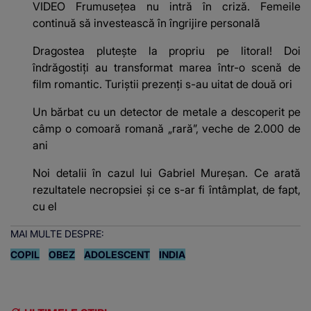
VIDEO Frumusețea nu intră în criză. Femeile
continuă să investească în îngrijire personală
Dragostea plutește la propriu pe litoral! Doi
îndrăgostiți au transformat marea într-o scenă de
film romantic. Turiștii prezenți s-au uitat de două ori
Un bărbat cu un detector de metale a descoperit pe
câmp o comoară romană „rară”, veche de 2.000 de
ani
Noi detalii în cazul lui Gabriel Mureșan. Ce arată
rezultatele necropsiei și ce s-ar fi întâmplat, de fapt,
cu el
MAI MULTE DESPRE:
COPIL
OBEZ
ADOLESCENT
INDIA