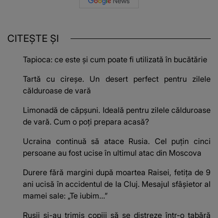
CITEȘTE ȘI
Tapioca: ce este și cum poate fi utilizată în bucătărie
Tartă cu cireșe. Un desert perfect pentru zilele
călduroase de vară
Limonadă de căpșuni. Ideală pentru zilele călduroase
de vară. Cum o poți prepara acasă?
Ucraina continuă să atace Rusia. Cel puțin cinci
persoane au fost ucise în ultimul atac din Moscova
Durere fără margini după moartea Raisei, fetița de 9
ani ucisă în accidentul de la Cluj. Mesajul sfâșietor al
mamei sale: „Te iubim…”
Rușii și-au trimis copiii să se distreze într-o tabără