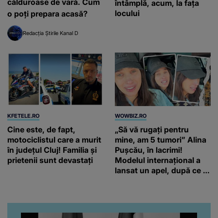
călduroase de vară. Cum
întâmplă, acum, la fața
locului
o poți prepara acasă?
Redacția Știrile Kanal D
KFETELE.RO
WOWBIZ.RO
Cine este, de fapt,
„Să vă rugați pentru
motociclistul care a murit
mine, am 5 tumori” Alina
în județul Cluj! Familia și
Pușcău, în lacrimi!
prietenii sunt devastați
Modelul internațional a
lansat un apel, după ce a
fost diagnosticată cu o
boală gravă