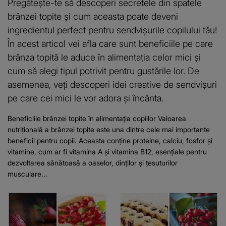
Pregătește-te să descoperi secretele din spatele
brânzei topite și cum aceasta poate deveni
ingredientul perfect pentru sendvișurile copilului tău!
În acest articol vei afla care sunt beneficiile pe care
brânza topită le aduce în alimentația celor mici și
cum să alegi tipul potrivit pentru gustările lor. De
asemenea, veți descoperi idei creative de sendvișuri
pe care cei mici le vor adora și încânta.
Beneficiile brânzei topite în alimentația copiilor Valoarea
nutrițională a brânzei topite este una dintre cele mai importante
beneficii pentru copii. Aceasta conține proteine, calciu, fosfor și
vitamine, cum ar fi vitamina A și vitamina B12, esențiale pentru
dezvoltarea sănătoasă a oaselor, dinților și țesuturilor
musculare...