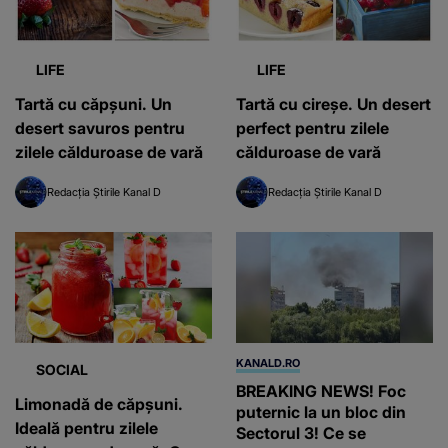
LIFE
LIFE
Tartă cu căpșuni. Un
Tartă cu cireșe. Un desert
desert savuros pentru
perfect pentru zilele
zilele călduroase de vară
călduroase de vară
Redacția Știrile Kanal D
Redacția Știrile Kanal D
KANALD.RO
SOCIAL
BREAKING NEWS! Foc
Limonadă de căpșuni.
puternic la un bloc din
Ideală pentru zilele
Sectorul 3! Ce se