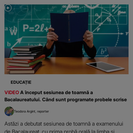
EDUCAȚIE
VIDEO
A început sesiunea de toamnă a
Bacalaureatului. Când sunt programate probele scrise
Teodora Argint
reporter
Astăzi a debutat sesiunea de toamnă a examenului
de Bacalaureat, cu prima probă orală la limba și