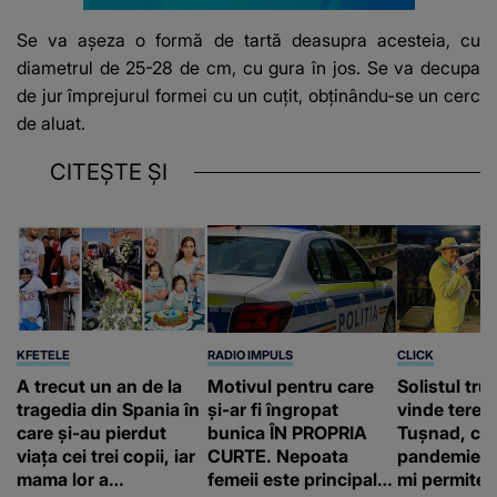
Se va așeza o formă de tartă deasupra acesteia, cu
diametrul de 25-28 de cm, cu gura în jos. Se va decupa
de jur împrejurul formei cu un cuțit, obținându-se un cerc
de aluat.
CITEȘTE ȘI
KFETELE
RADIO IMPULS
CLICK
A trecut un an de la
Motivul pentru care
Solistul tru
tragedia din Spania în
și-ar fi îngropat
vinde terenu
care și-au pierdut
bunica ÎN PROPRIA
Tușnad, cu
viața cei trei copii, iar
CURTE. Nepoata
pandemie: „
mama lor a…
femeii este principalul
mi permite 