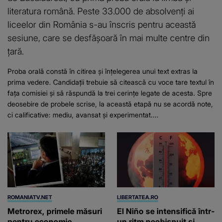
literatura română. Peste 33.000 de absolvenți ai
liceelor din România s-au înscris pentru această
sesiune, care se desfășoară în mai multe centre din
țară.
Proba orală constă în citirea și înțelegerea unui text extras la
prima vedere. Candidații trebuie să citească cu voce tare textul în
fața comisiei și să răspundă la trei cerințe legate de acesta. Spre
deosebire de probele scrise, la această etapă nu se acordă note,
ci calificative: mediu, avansat și experimentat....
ROMANIATV.NET
LIBERTATEA.RO
Metrorex, primele măsuri
El Niño se intensifică într-
pentru economie
un ritm neobișnuit și