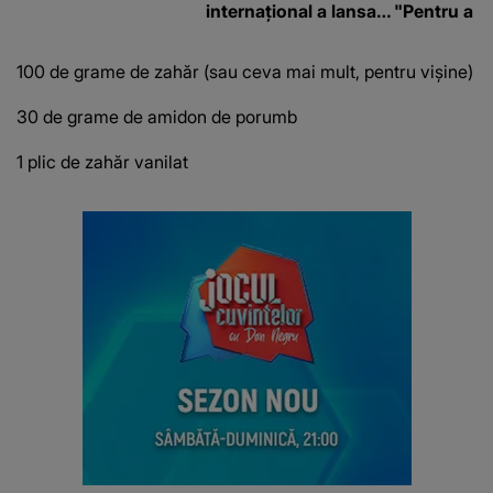
internațional a lansat
"Pentru a în
un apel, după ce a
orice specul
fost diagnosticată cu
100 de grame de zahăr (sau ceva mai mult, pentru vișine)
o boală gravă
30 de grame de amidon de porumb
1 plic de zahăr vanilat