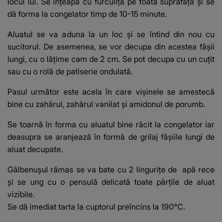
locul lui. Se înțeapă cu furculița pe toată suprafața și se
dă forma la congelator timp de 10-15 minute.
Aluatul se va aduna la un loc și se întind din nou cu
sucitorul. De asemenea, se vor decupa din acestea fâșii
lungi, cu o lățime cam de 2 cm. Se pot decupa cu un cuțit
sau cu o rolă de patiserie ondulată.
Pasul următor este acela în care vișinele se amestecă
bine cu zahărul, zahărul vanilat și amidonul de porumb.
Se toarnă în forma cu aluatul bine răcit la congelator iar
deasupra se aranjează în formă de grilaj fâșiile lungi de
aluat decupate.
Gălbenușul rămas se va bate cu 2 lingurițe de apă rece
și se ung cu o pensulă delicată toate părțile de aluat
vizibile.
Se dă imediat tarta la cuptorul preîncins la 190°C.