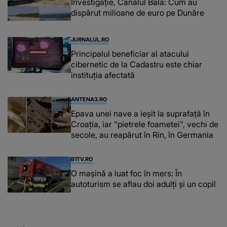
Investigație, Canalul Bala: Cum au
dispărut milioane de euro pe Dunăre
JURNALUL.RO
Principalul beneficiar al atacului
cibernetic de la Cadastru este chiar
instituţia afectată
ANTENA3.RO
Epava unei nave a ieșit la suprafață în
Croația, iar "pietrele foametei", vechi de
secole, au reapărut în Rin, în Germania
B1TV.RO
O maşină a luat foc în mers: În
autoturism se aflau doi adulți și un copil