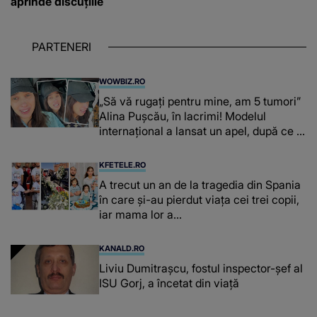
aprinde discuțiile
PARTENERI
WOWBIZ.RO
„Să vă rugați pentru mine, am 5 tumori”
Alina Pușcău, în lacrimi! Modelul
internațional a lansat un apel, după ce a
fost diagnosticată cu o boală gravă
KFETELE.RO
A trecut un an de la tragedia din Spania
în care și-au pierdut viața cei trei copii,
iar mama lor a…
KANALD.RO
Liviu Dumitrașcu, fostul inspector-șef al
ISU Gorj, a încetat din viață