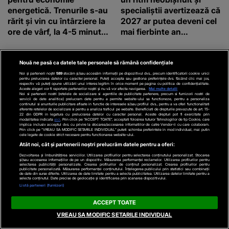
energetică. Trenurile s-au
specialiștii avertizează că
rărit și vin cu întârziere la
2027 ar putea deveni cel
ore de vârf, la 4-5 minute.
mai fierbinte an
Mesajul viral al unui
înregistrat vreodată
conductor: Să ne
solidarizăm și să ieșim în
Nouă ne pasă ca datele tale personale să rămână confidențiale
stradă
Noi și partenerii noștri
589
stocăm și/sau accesăm informații pe dispozitivul dvs., precum identificatorii cookie unici
pentru prelucrarea datelor cu caracter personal. Puteți accepta sau gestiona preferințele dvs. făcând clic mai jos,
respectiv vă puteți opune utilizării unui interes legitim în orice moment pe pagina cu politica de confidențialitate.
Aceste alegeri vor fi raportate partenerilor noștri și nu vă vor afecta navigarea.
Mai multe detalii
Noi si partenerii nostri (retelele de socializare si agentiile de publicitate partenere, precum si furnizorii nostri de
servicii de date analitice) prelucram date pentru a permite website-ului sa functioneze, pentru a personaliza
continutul si anunturile publicitare afisate in functie de interesele si/sau profilul dvs., pentru a va oferi functionalitati
aferente retelelor de socializare si pentru a analiza traficul pe website. Beneficiati de drepturile prevazute de art. 15-
22 din GDPR in legatura cu prelucrarea datelor cu caracter personal. Aceste drepturi pot fi exercitate prin
modalitatea indicata
aici
. Prin click pe “ACCEPT TOATE”, acceptati folosirea tuturor Tehnologiilor de tip Cookie, care
implica inclusiv acceptul dvs. cu privire la stocarea/accesarea informatiilor de catre Vendor-ii cu care colaboram.
Prin click pe “VREAU SA MODIFIC SETARILE INDIVIDUAL” puteti schimba preferintele in mod individual, mai putin
LIBERTATEA.RO
KANALD.RO
cele legate de cookie strict necesare pentru functionarea website-ului.
Atât noi, cât și partenerii noștri prelucrăm datele pentru a oferi:
Ploi torențiale și vijelii în
O nouă mișcare seismică
România după valul de
în România! Zona care s-
Dezvoltarea și îmbunătățirea serviciilor. Utilizarea profilurilor pentru selectarea conținutului personalizat. Stocarea
și/sau accesarea informațiilor de pe un dispozitiv. Măsurarea performanței reclamelor. Utilizarea profilurilor pentru
selectarea publicității personalizate. Crearea profilurilor de conținut personalizat. Crearea profilurilor pentru
căldură extremă.
a cutremurat azi-noapte
publicitate personalizată. Măsurarea performanței conținutului. Înțelegerea publicului prin statistici sau combinații
de date din surse diferite. Utilizarea de date limitate pentru a selecta publicitatea. Utilizarea datelor limitate pentru a
Prognoza meteo ANM
selecta conținutul. Date precise de geolocație și identificarea prin scanarea dispozitivului.
Listă parteneri (furnizori)
pentru perioada 4-31
august 2026
ACCEPT TOATE
VREAU SA MODIFIC SETARILE INDIVIDUAL