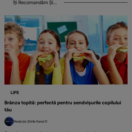
Îți Recomandăm Și...
LIFE
Brânza topită: perfectă pentru sendvișurile copilului
tău
Redacția Știrile Kanal D