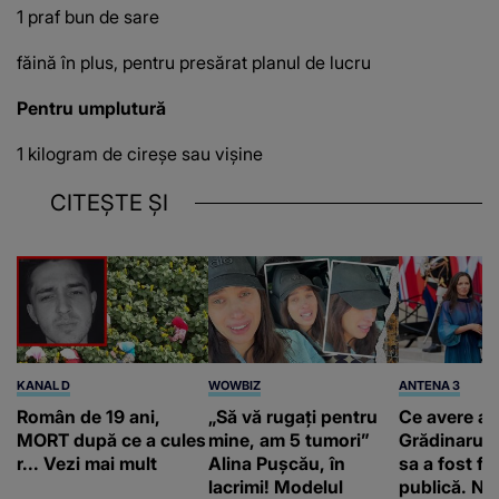
1 praf bun de sare
făină în plus, pentru presărat planul de lucru
Pentru umplutură
1 kilogram de cireșe sau vișine
CITEȘTE ȘI
KANAL D
WOWBIZ
ANTENA 3
Român de 19 ani,
„Să vă rugați pentru
Ce avere ar
MORT după ce a cules
mine, am 5 tumori”
Grădinaru. 
r... Vezi mai mult
Alina Pușcău, în
sa a fost fă
lacrimi! Modelul
publică. Ni