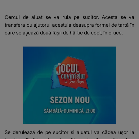
suspect în cazul din
construiesc
Galați, iar DETALIUL
bani cere?
DESCOPERIT DE
Cercul de aluat se va rula pe sucitor. Acesta se va
ANCHETATORI a șocat
transfera cu ajutorul acestuia deasupra formei de tartă în
localnicii
care se așează două fâșii de hârtie de copt, în cruce.
Se derulează de pe sucitor și aluatul va cădea ușor la