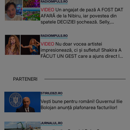
RADIOIMPULS.RO
VIDEO
Un angajat de pază A FOST DAT
AFARĂ de la Nibiru, iar povestea din
spatele DECIZIEI șochează. Selly,
surprins de întreaga situație... NU
CREDEA CĂ VA VEDEA AȘA CEVA: "Fix
RADIOIMPULS.RO
în fața unui..."
VIDEO
Nu doar vocea artistei
impresionează, ci și sufletul! Shakira A
FĂCUT UN GEST care a ajuns direct la
inimile publicului: "Există mulți copii
care trăiesc uitați și care au un potențial
uriaș așteptând să fie descătușat, doar
PARTENERI
așteptând oportunitatea
STIRILEBZI.RO
Vești bune pentru români! Guvernul Ilie
Bolojan anunță plafonarea facturilor!
JURNALUL.RO