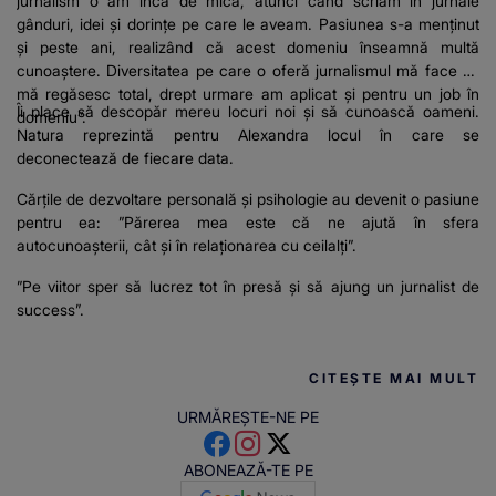
jurnalism o am încă de mică, atunci când scriam în jurnale
gânduri, idei și dorințe pe care le aveam. Pasiunea s-a menținut
și peste ani, realizând că acest domeniu înseamnă multă
cunoaștere. Diversitatea pe care o oferă jurnalismul mă face să
mă regăsesc total, drept urmare am aplicat și pentru un job în
Îi place să descopăr mereu locuri noi și să cunoască oameni.
domeniu”.
Natura reprezintă pentru Alexandra locul în care se
deconectează de fiecare data.
Cărțile de dezvoltare personală și psihologie au devenit o pasiune
pentru ea: ”Părerea mea este că ne ajută în sfera
autocunoașterii, cât și în relaționarea cu ceilalți”.
”Pe viitor sper să lucrez tot în presă și să ajung un jurnalist de
success”.
CITEȘTE MAI MULT
URMĂREȘTE-NE PE
ABONEAZĂ-TE PE