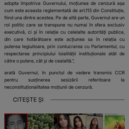
adopta împotriva Guvernului, moţiunea de cenzură aşa
cum este aceasta reglementată de art.113 din Constituţie,
fiind una dintre acestea. Pe de altă parte, Guvernul are un
rol politic care se transpune nu numai în sfera exclusiv
executivă, ci şi în relaţie cu celelalte autorităţi publice,
din care hotărâtoare este acţiunea sa în relaţia cu
puterea legiuitoare, prin conlucrarea cu Parlamentul, cu
respectarea principiului loialităţii instituţionale atât de
către o putere, cât şi de cealaltă.”,
arată Guvernul, în punctul de vedere transmis CCR
pentru susţinerea sesizării referitoare la
neconstituţionalitatea moţiunii de cenzură.
CITEȘTE ȘI