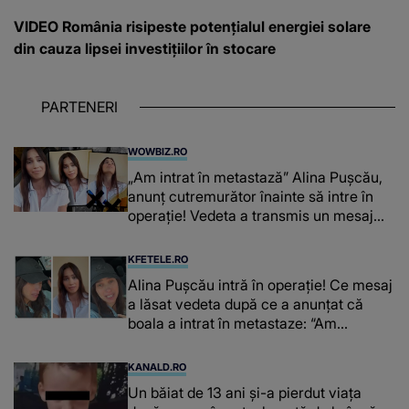
VIDEO România risipeste potențialul energiei solare
din cauza lipsei investițiilor în stocare
PARTENERI
WOWBIZ.RO
„Am intrat în metastază” Alina Pușcău,
anunț cutremurător înainte să intre în
operație! Vedeta a transmis un mesaj
emoționant fanilor
KFETELE.RO
Alina Pușcău intră în operație! Ce mesaj
a lăsat vedeta după ce a anunțat că
boala a intrat în metastaze: “Am
cancer!”
KANALD.RO
Un băiat de 13 ani și-a pierdut viața