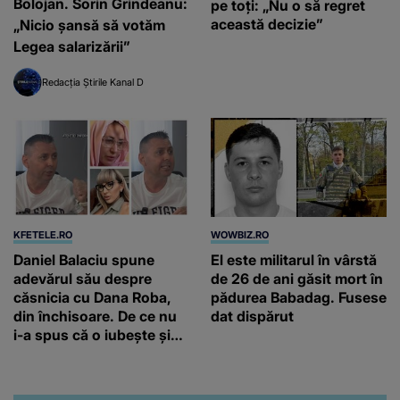
Bolojan. Sorin Grindeanu:
pe toți: „Nu o să regret
această decizie”
„Nicio șansă să votăm
Legea salarizării”
Redacția Știrile Kanal D
KFETELE.RO
WOWBIZ.RO
Daniel Balaciu spune
El este militarul în vârstă
adevărul său despre
de 26 de ani găsit mort în
căsnicia cu Dana Roba,
pădurea Babadag. Fusese
din închisoare. De ce nu
dat dispărut
i-a spus că o iubește și
ce s-a întâmplat când au
venit fetițele pe lume:
“Am suflet mare. Eu am