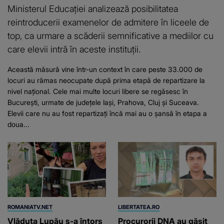
Ministerul Educației analizează posibilitatea
reintroducerii examenelor de admitere în liceele de
top, ca urmare a scăderii semnificative a mediilor cu
care elevii intră în aceste instituții.
Această măsură vine într-un context în care peste 33.000 de
locuri au rămas neocupate după prima etapă de repartizare la
nivel național. Cele mai multe locuri libere se regăsesc în
București, urmate de județele Iași, Prahova, Cluj și Suceava.
Elevii care nu au fost repartizați încă mai au o șansă în etapa a
doua...
ROMANIATV.NET
LIBERTATEA.RO
Vlăduța Lupău s-a întors
Procurorii DNA au găsit