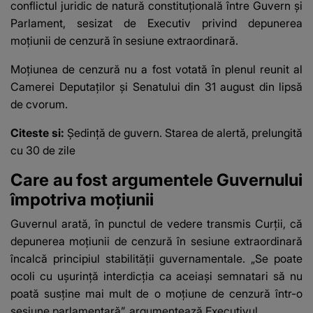
conflictul juridic de natură constituţională
între Guvern şi
Parlament, sesizat de Executiv privind depunerea
moţiunii de cenzură în sesiune extraordinară.
Moţiunea de cenzură nu a fost votată
în plenul reunit al
Camerei Deputaţilor şi Senatului din 31 august din lipsă
de cvorum.
Citeste si:
Ședință de guvern. Starea de alertă, prelungită
cu 30 de zile
Care au fost argumentele Guvernului
împotriva moțiunii
Guvernul arată, în punctul de vedere transmis Curţii, că
depunerea moţiunii de cenzură în sesiune extraordinară
încalcă principiul stabilităţii guvernamentale. „Se poate
ocoli cu uşurinţă interdicţia ca aceiaşi semnatari să nu
poată susţine mai mult de o moţiune de cenzură într-o
sesiune parlamentară”, argumentează Executivul.