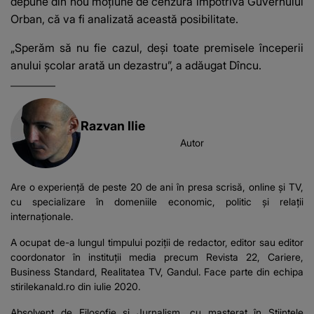
depune din nou moţiune de cenzură împotriva Guvernului
Orban, că va fi analizată această posibilitate.
„Sperăm să nu fie cazul, deşi toate premisele începerii
anului şcolar arată un dezastru”, a adăugat Dîncu.
Razvan Ilie
Autor
Are o experiență de peste 20 de ani în presa scrisă, online și TV,
cu specializare în domeniile economic, politic și relații
internaționale.
A ocupat de-a lungul timpului poziții de redactor, editor sau editor
coordonator în instituții media precum Revista 22, Cariere,
Business Standard, Realitatea TV, Gandul. Face parte din echipa
stirilekanald.ro din iulie 2020.
Absolvent de Filosofie și Jurnalism, cu masterat în Știintele