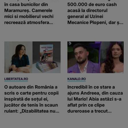
în casa bunicilor din
500.000 de euro cash
Maramureș. Camerele
acasă la directorul
mici si mobilierul vechi
general al Uzinei
recreează atmosfera
Mecanice Plopeni, dar și
autentică a unei
două ceasuri Patek
gospodării de odinioară
Philippe și Rolex
LIBERTATEA.RO
KANALD.RO
O autoare din România a
Incredibil în ce stare a
scris o carte pentru copii
ajuns Andreea, din cauza
inspirată de soțul ei,
lui Mario! Abia astăzi s-a
jucător de tenis în scaun
aflat prin ce clipe
rulant: „Dizabilitatea nu
dureroase a trecut
este un capăt de linie”
concurenta din „Casa
iubirii”