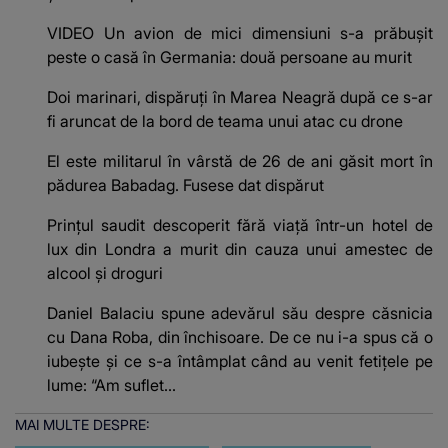
VIDEO Un avion de mici dimensiuni s-a prăbușit
peste o casă în Germania: două persoane au murit
Doi marinari, dispăruți în Marea Neagră după ce s-ar
fi aruncat de la bord de teama unui atac cu drone
El este militarul în vârstă de 26 de ani găsit mort în
pădurea Babadag. Fusese dat dispărut
Prințul saudit descoperit fără viață într-un hotel de
lux din Londra a murit din cauza unui amestec de
alcool și droguri
Daniel Balaciu spune adevărul său despre căsnicia
cu Dana Roba, din închisoare. De ce nu i-a spus că o
iubește și ce s-a întâmplat când au venit fetițele pe
lume: “Am suflet...
MAI MULTE DESPRE: