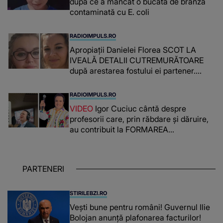
după ce a mâncat o bucată de brânză
contaminată cu E. coli
RADIOIMPULS.RO
Apropiații Danielei Florea SCOT LA
IVEALĂ DETALII CUTREMURĂTOARE
după arestarea fostului ei partener.
PRIN CE A FOST NEVOITĂ să treacă
românca ucisă în Italia și ascunsă în
RADIOIMPULS.RO
lada unui pat: " Îmi pare rău că nu am
VIDEO
Igor Cuciuc cântă despre
reușit să fac mai mult pentru ea și..."
profesorii care, prin răbdare și dăruire,
au contribuit la FORMAREA
OAMENILOR DE ASTĂZI. Ce spune
despre dascălii care lasă amprente
puternice ÎN SUFLETELE ELEVILOR,
PARTENERI
chiar și după trecerea anilor: "De
fiecare dată când..."
STIRILEBZI.RO
Vești bune pentru români! Guvernul Ilie
Bolojan anunță plafonarea facturilor!