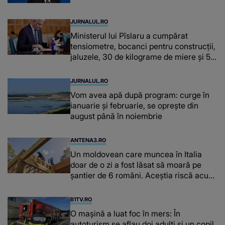
JURNALUL.RO
Ministerul lui Pîslaru a cumpărat
tensiometre, bocanci pentru construcții,
jaluzele, 30 de kilograme de miere și 50
de kilograme de cafea
JURNALUL.RO
Vom avea apă după program: curge în
ianuarie și februarie, se oprește din
august până în noiembrie
ANTENA3.RO
Un moldovean care muncea în Italia
doar de o zi a fost lăsat să moară pe
şantier de 6 români. Aceștia riscă acum
închisoarea
B1TV.RO
O maşină a luat foc în mers: În
autoturism se aflau doi adulți și un copil