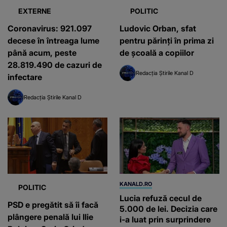
EXTERNE
POLITIC
Coronavirus: 921.097
Ludovic Orban, sfat
decese în întreaga lume
pentru părinți în prima zi
până acum, peste
de școală a copiilor
28.819.490 de cazuri de
Redacția Știrile Kanal D
infectare
Redacția Știrile Kanal D
KANALD.RO
POLITIC
Lucia refuză cecul de
PSD e pregătit să îi facă
5.000 de lei. Decizia care
plângere penală lui Ilie
i-a luat prin surprindere