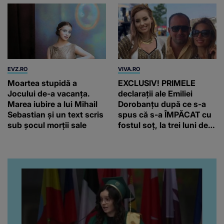
EVZ.RO
VIVA.RO
Moartea stupidă a
EXCLUSIV! PRIMELE
Jocului de-a vacanța.
declarații ale Emiliei
Marea iubire a lui Mihail
Dorobanțu după ce s-a
Sebastian și un text scris
spus că s-a ÎMPĂCAT cu
sub șocul morții sale
fostul soț, la trei luni de
când au divorțat. Ce-a
putut să spună frumoasa
artistă i-a lăsat MASCĂ
pe toți. De data aceasta,
chiar a rupt tăcerea:
”Poate că aveam să ne
spunem, să ne...”