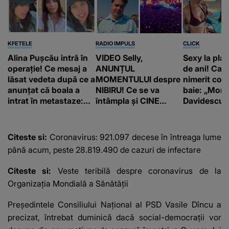
KFETELE
RADIO IMPULS
CLICK
Alina Pușcău intră în
VIDEO Selly,
Sexy la plaj
operație! Ce mesaj a
ANUNȚUL
de ani! Car
lăsat vedeta după ce a
MOMENTULUI despre
nimerit cos
anunțat că boala a
NIBIRU! Ce se va
baie: „Moni
intrat în metastaze:
întâmpla și CINE
Davidescu e
“Am cancer!”
SUNT CEI VIZAȚI de
această situație: "Îmi
e ciudă că..."
Citeste si:
Coronavirus: 921.097 decese în întreaga lume
până acum, peste 28.819.490 de cazuri de infectare
Citeste si:
Veste teribilă despre coronavirus de la
Organizația Mondială a Sănătății
Preşedintele Consiliului Naţional al PSD Vasile Dîncu a
precizat, întrebat duminică dacă social-democraţii vor