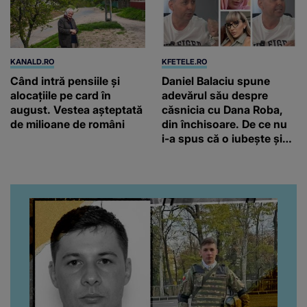
KANALD.RO
KFETELE.RO
Când intră pensiile și
Daniel Balaciu spune
alocațiile pe card în
adevărul său despre
august. Vestea așteptată
căsnicia cu Dana Roba,
de milioane de români
din închisoare. De ce nu
i-a spus că o iubește și
ce s-a întâmplat când au
venit fetițele pe lume:
“Am suflet mare. Eu am
ajutat-o.”