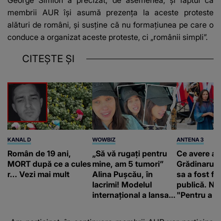
membrii AUR își asumă prezența la aceste proteste
alături de români, și susține că nu formaţiunea pe care o
conduce a organizat aceste proteste, ci „românii simpli”.
CITEȘTE ȘI
KANAL D
WOWBIZ
ANTENA 3
Român de 19 ani,
„Să vă rugați pentru
Ce avere ar
MORT după ce a cules
mine, am 5 tumori”
Grădinaru. 
r... Vezi mai mult
Alina Pușcău, în
sa a fost fă
lacrimi! Modelul
publică. Ni
internațional a lansat
"Pentru a în
un apel, după ce a
orice specul
fost diagnosticată cu