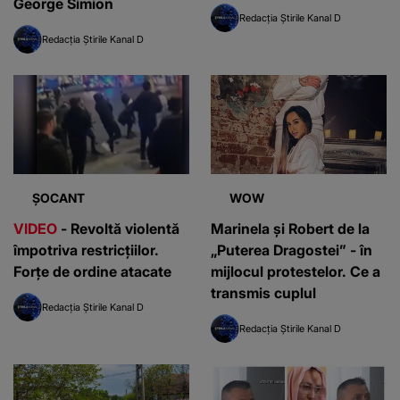
George Simion
Redacția Știrile Kanal D
Redacția Știrile Kanal D
ȘOCANT
WOW
VIDEO
- Revoltă violentă
Marinela și Robert de la
împotriva restricțiilor.
„Puterea Dragostei” - în
Forțe de ordine atacate
mijlocul protestelor. Ce a
transmis cuplul
Redacția Știrile Kanal D
Redacția Știrile Kanal D