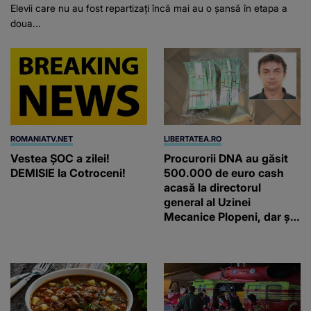
Elevii care nu au fost repartizați încă mai au o șansă în etapa a
doua...
ROMANIATV.NET
LIBERTATEA.RO
Vestea ȘOC a zilei!
Procurorii DNA au găsit
DEMISIE la Cotroceni!
500.000 de euro cash
acasă la directorul
general al Uzinei
Mecanice Plopeni, dar și
două ceasuri Patek
Philippe și Rolex