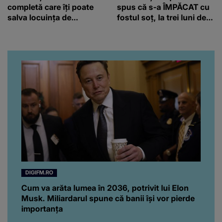
completă care îți poate
spus că s-a ÎMPĂCAT cu
salva locuința de
fostul soț, la trei luni de
probleme
când au divorțat. Ce-a
putut să spună frumoasa
artistă i-a lăsat MASCĂ
pe toți. De data aceasta,
chiar a rupt tăcerea:
”Poate că aveam să ne
spunem, să ne...”
DIGIFM.RO
Cum va arăta lumea în 2036, potrivit lui Elon
Musk. Miliardarul spune că banii își vor pierde
importanța