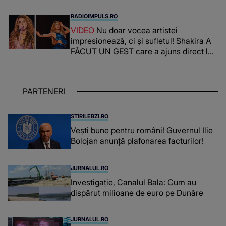
surprins de întreaga situație... NU
CREDEA CĂ VA VEDEA AȘA CEVA: "Fix
RADIOIMPULS.RO
în fața unui..."
VIDEO
Nu doar vocea artistei
impresionează, ci și sufletul! Shakira A
FĂCUT UN GEST care a ajuns direct la
inimile publicului: "Există mulți copii
care trăiesc uitați și care au un potențial
uriaș așteptând să fie descătușat, doar
PARTENERI
așteptând oportunitatea
STIRILEBZI.RO
Vești bune pentru români! Guvernul Ilie
Bolojan anunță plafonarea facturilor!
JURNALUL.RO
Investigație, Canalul Bala: Cum au
dispărut milioane de euro pe Dunăre
JURNALUL.RO