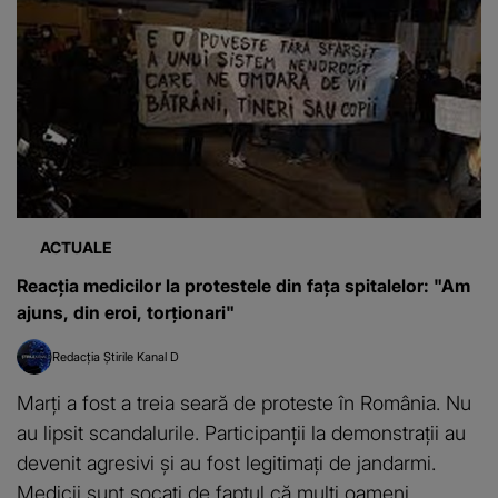
ACTUALE
Reacția medicilor la protestele din fața spitalelor: "Am
ajuns, din eroi, torționari"
Redacția Știrile Kanal D
Marți a fost a treia seară de proteste în România. Nu
au lipsit scandalurile. Participanții la demonstrații au
devenit agresivi și au fost legitimați de jandarmi.
Medicii sunt șocați de faptul că mulți oameni