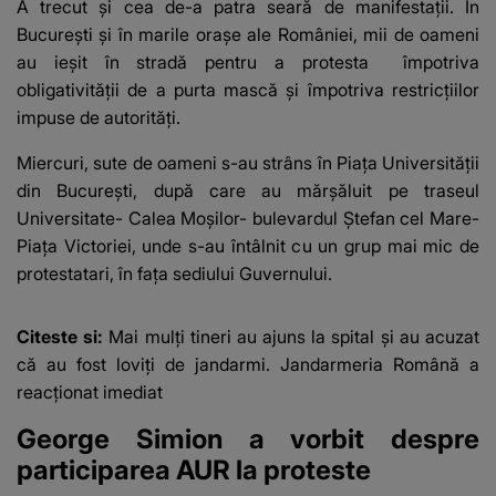
A trecut și cea de-a patra seară de manifestații. În
București și în marile orașe ale României, mii de oameni
au ieșit în stradă pentru a protesta împotriva
obligativității de a purta mască și împotriva restricțiilor
impuse de autorități.
Miercuri, sute de oameni s-au strâns în Piaţa Universităţii
din București, după care au mărşăluit pe traseul
Universitate- Calea Moşilor- bulevardul Ştefan cel Mare-
Piaţa Victoriei, unde s-au întâlnit cu un grup mai mic de
protestatari, în faţa sediului Guvernului.
Citeste si:
Mai mulți tineri au ajuns la spital și au acuzat
că au fost loviți de jandarmi. Jandarmeria Română a
reacționat imediat
George Simion a vorbit despre
participarea AUR la proteste