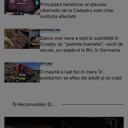
Principalul beneficiar al atacului
cibernetic de la Cadastru este chiar
instituţia afectată
ANTENA3.RO
Epava unei nave a ieșit la suprafață în
Croația, iar "pietrele foametei", vechi de
secole, au reapărut în Rin, în Germania
B1TV.RO
O maşină a luat foc în mers: În
autoturism se aflau doi adulți și un copil
Îți Recomandăm Și...