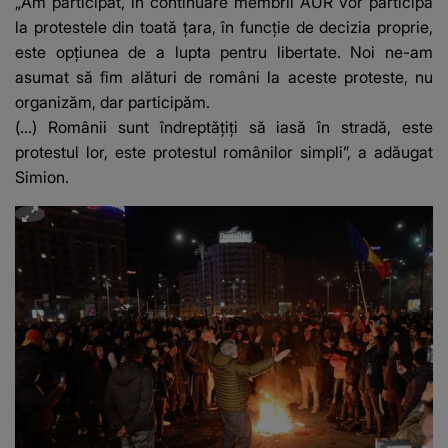
„Am participat, în continuare membrii AUR vor participa
o boală gravă
la protestele din toată ţara, în funcţie de decizia proprie,
este opţiunea de a lupta pentru libertate. Noi ne-am
asumat să fim alături de români la aceste proteste, nu
organizăm, dar participăm.
(...) Românii sunt îndreptăţiţi să iasă în stradă, este
protestul lor, este protestul românilor simpli”, a adăugat
Simion.