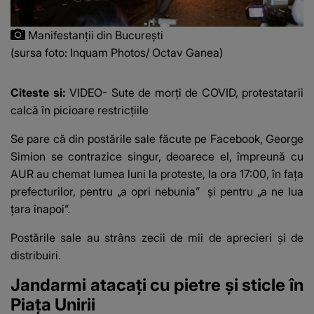
Manifestanții din București
(sursa foto: Inquam Photos/ Octav Ganea)
Citeste si:
VIDEO- Sute de morți de COVID, protestatarii
calcă în picioare restricțiile
Se pare că din postările sale făcute pe Facebook,
George
Simion se contrazice singur, deoarece el, împreună cu
AUR au chemat lumea luni la proteste, la ora 17:00, în fața
prefecturilor, pentru „a opri nebunia”
și pentru „a ne lua
țara înapoi”.
Postările sale au strâns zecii de mii de aprecieri și de
distribuiri.
Jandarmi atacați cu pietre și sticle în
Piața Unirii