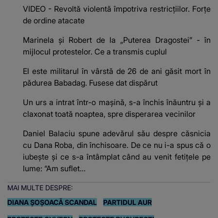
VIDEO - Revoltă violentă împotriva restricțiilor. Forțe
de ordine atacate
Marinela și Robert de la „Puterea Dragostei” - în
mijlocul protestelor. Ce a transmis cuplul
El este militarul în vârstă de 26 de ani găsit mort în
pădurea Babadag. Fusese dat dispărut
Un urs a intrat într-o mașină, s-a închis înăuntru și a
claxonat toată noaptea, spre disperarea vecinilor
Daniel Balaciu spune adevărul său despre căsnicia
cu Dana Roba, din închisoare. De ce nu i-a spus că o
iubește și ce s-a întâmplat când au venit fetițele pe
lume: “Am suflet...
MAI MULTE DESPRE:
DIANA ȘOȘOACĂ SCANDAL
PARTIDUL AUR