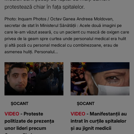
protestează chiar în fața spitalelor.
Photo: Inquam Photos / Octav Ganea Andreea Moldovan,
secretar de stat în Ministerul Sănătății : Acele două imagini pe
care le-am văzut aseară, cu un pacient cu mască de oxigen care
privea de la geam spre curtea unde personalul medical era hulit
și altă poză cu personal medical cu combinezoane, erau de
asmenea huliți. Personalul...
ȘOCANT
ȘOCANT
VIDEO
- Proteste
VIDEO
- Manifestanții au
politizate de prezența
intrat în curțile spitalelor
unor lideri precum
și au jignit medicii