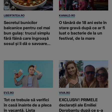
LIBERTATEA.RO
KANALD.RO
Secretul bunicilor
O tânără de 18 ani este în
balcanice pentru cel mai
stare gravă după ce ar fi
bun gulaș: trucul simplu
luat o bacterie de la un
fără făină care îngroașă
festival, de la mare
sosul și îi dă o savoare
unică
EVZ.RO
VIVA.RO
Tot ce trebuie să verifici
EXCLUSIV! PRIMELE
în casă înainte de a pleca
declarații ale Emiliei
în vacanță. Lista
Dorobanțu după ce s-a