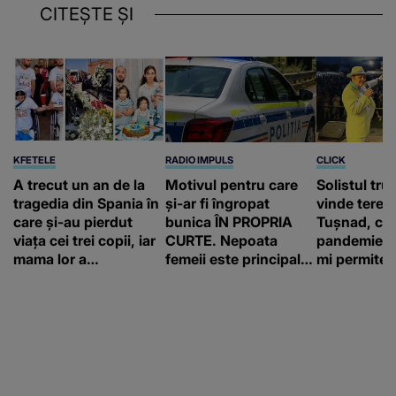
CITEȘTE ȘI
KFETELE
RADIO IMPULS
CLICK
A trecut un an de la
Motivul pentru care
Solistul tru
tragedia din Spania în
și-ar fi îngropat
vinde terenu
care și-au pierdut
bunica ÎN PROPRIA
Tușnad, cu
viața cei trei copii, iar
CURTE. Nepoata
pandemie: „
mama lor a…
femeii este principalul
mi permite 
suspect în cazul din
construiesc
Galați, iar DETALIUL
bani cere?
DESCOPERIT DE
ANCHETATORI a șocat
localnicii