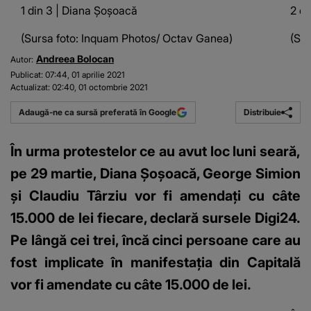
1 din 3 | Diana Șoșoacă
2 di
(Sursa foto: Inquam Photos/ Octav Ganea)
(Su
Andreea Bolocan
Autor:
Publicat:
07:44, 01 aprilie 2021
Actualizat:
02:40, 01 octombrie 2021
Distribuie
Adaugă-ne ca sursă preferată în Google
În urma protestelor ce au avut loc luni seară,
pe 29 martie, Diana Șoșoacă, George Simion
și Claudiu Târziu vor fi amendați cu câte
15.000 de lei fiecare, declară sursele Digi24.
Pe lângă cei trei, încă cinci persoane care au
fost implicate în manifestația din Capitală
vor fi amendate cu câte 15.000 de lei.