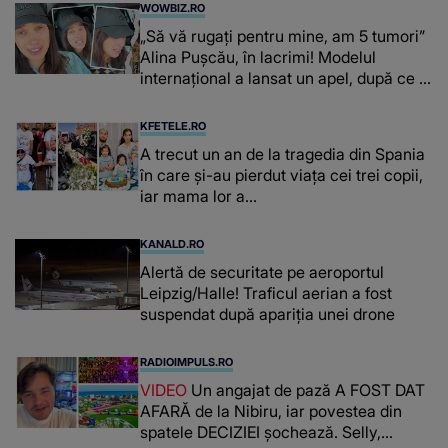
WOWBIZ.RO
„Să vă rugați pentru mine, am 5 tumori”
Alina Pușcău, în lacrimi! Modelul
internațional a lansat un apel, după ce a
fost diagnosticată cu o boală gravă
KFETELE.RO
A trecut un an de la tragedia din Spania
în care și-au pierdut viața cei trei copii,
iar mama lor a…
KANALD.RO
Alertă de securitate pe aeroportul
Leipzig/Halle! Traficul aerian a fost
suspendat după apariția unei drone
RADIOIMPULS.RO
VIDEO
Un angajat de pază A FOST DAT
AFARĂ de la Nibiru, iar povestea din
spatele DECIZIEI șochează. Selly,