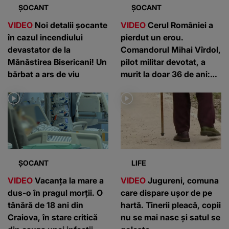
ȘOCANT
ȘOCANT
VIDEO
Noi detalii șocante
VIDEO
Cerul României a
în cazul incendiului
pierdut un erou.
devastator de la
Comandorul Mihai Vîrdol,
Mănăstirea Bisericani! Un
pilot militar devotat, a
bărbat a ars de viu
murit la doar 36 de ani:
”Un om de nota 10”
ȘOCANT
LIFE
VIDEO
Vacanța la mare a
VIDEO
Jugureni, comuna
dus-o în pragul morții. O
care dispare ușor de pe
tânără de 18 ani din
hartă. Tinerii pleacă, copii
Craiova, în stare critică
nu se mai nasc și satul se