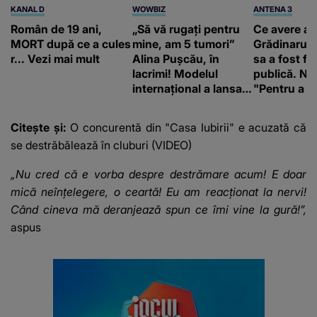
KANAL D
WOWBIZ
ANTENA 3
Român de 19 ani,
„Să vă rugați pentru
Ce avere ar
MORT după ce a cules
mine, am 5 tumori”
Grădinaru. 
r... Vezi mai mult
Alina Pușcău, în
sa a fost fă
lacrimi! Modelul
publică. Ni
internațional a lansat
"Pentru a în
un apel, după ce a
orice specul
fost diagnosticată cu
Citește și:
O concurentă din "Casa Iubirii" e acuzată că
o boală gravă
se destrăbălează în cluburi (VIDEO)
„Nu cred că e vorba despre destrămare acum! E doar
mică neînțelegere, o ceartă! Eu am reacționat la nervi!
Când cineva mă deranjează spun ce îmi vine la gură!”,
aspus