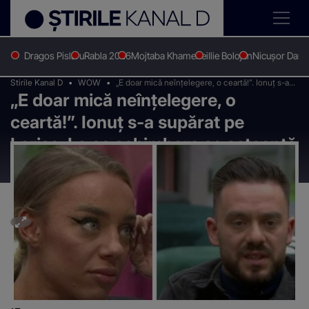
Dragos Pislaru
Rabla 2026
Mojtaba Khamenei
Ilie Bolojan
Nicușor Dan
Stirile Kanal D
WOW
„E doar mică neînțelegere, o ceartă!”. Ionuț s-a
„E doar mică neînțelegere, o
supărat pe Larisa. La ce schimbare se așteaptă
concurentul?
ceartă!”. Ionuț s-a supărat pe
Larisa. La ce schimbare se așteaptă
concurentul?