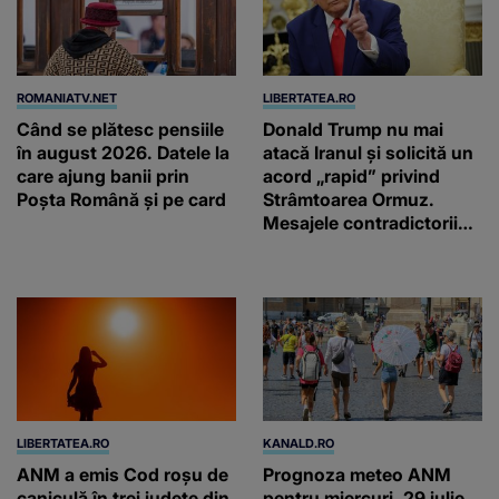
ROMANIATV.NET
LIBERTATEA.RO
Când se plătesc pensiile
Donald Trump nu mai
în august 2026. Datele la
atacă Iranul și solicită un
care ajung banii prin
acord „rapid” privind
Poșta Română și pe card
Strâmtoarea Ormuz.
Mesajele contradictorii
trimise de Teheran
LIBERTATEA.RO
KANALD.RO
ANM a emis Cod roșu de
Prognoza meteo ANM
caniculă în trei județe din
pentru miercuri, 29 iulie