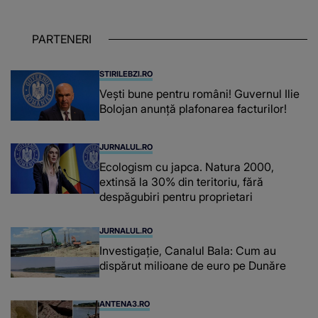
care trăiesc uitați și care au un potențial
uriaș așteptând să fie descătușat, doar
PARTENERI
așteptând oportunitatea
STIRILEBZI.RO
Vești bune pentru români! Guvernul Ilie
Bolojan anunță plafonarea facturilor!
JURNALUL.RO
Ecologism cu japca. Natura 2000,
extinsă la 30% din teritoriu, fără
despăgubiri pentru proprietari
JURNALUL.RO
Investigație, Canalul Bala: Cum au
dispărut milioane de euro pe Dunăre
ANTENA3.RO