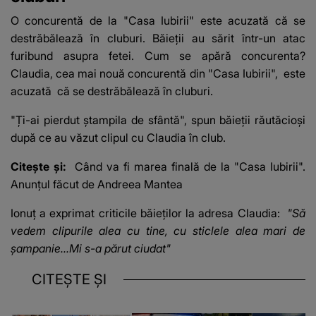
O concurentă de la "Casa Iubirii" este acuzată că se
destrăbălează în cluburi. Băieții au sărit într-un atac
furibund asupra fetei. Cum se apără concurenta?
Claudia, cea mai nouă concurentă din "Casa Iubirii",
este
acuzată
că se destrăbălează în cluburi.
"Ți-ai pierdut ștampila de sfântă", spun băieții răutăcioși
după ce au văzut clipul cu Claudia în club.
Citește și:
Când va fi marea finală de la "Casa Iubirii".
Anunțul făcut de Andreea Mantea
Ionuț a exprimat criticile băieților la adresa Claudia:
"Să
vedem clipurile alea cu tine, cu sticlele alea mari de
șampanie...Mi s-a părut ciudat"
CITEȘTE ȘI