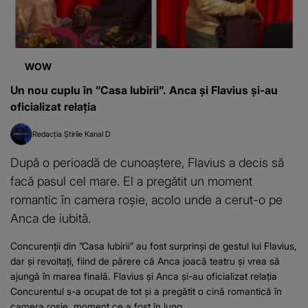
WOW
Un nou cuplu în ”Casa Iubirii”. Anca și Flavius și-au
oficializat relația
Redacția Știrile Kanal D
După o perioadă de cunoaștere, Flavius a decis să
facă pasul cel mare. El a pregătit un moment
romantic în camera roșie, acolo unde a cerut-o pe
Anca de iubită.
Concurenții din ”Casa Iubirii” au fost surprinși de gestul lui Flavius,
dar și revoltați, fiind de părere că Anca joacă teatru și vrea să
ajungă în marea finală. Flavius și Anca și-au oficializat relația
Concurentul s-a ocupat de tot și a pregătit o cină romantică în
camera roșie, moment ce a fost în lung...