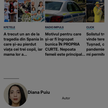
KFETELE
RADIO IMPULS
CLICK
A trecut un an de la
Motivul pentru care
Solistul tru
tragedia din Spania în
și-ar fi îngropat
vinde terenu
care și-au pierdut
bunica ÎN PROPRIA
Tușnad, cu
viața cei trei copii, iar
CURTE. Nepoata
pandemie: „
mama lor a…
femeii este principalul
mi permite 
suspect în cazul din
construiesc
Galați, iar DETALIUL
bani cere?
DESCOPERIT DE
ANCHETATORI a șocat
localnicii
Diana Puiu
Autor