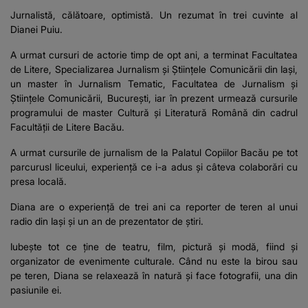
Jurnalistă, călătoare, optimistă. Un rezumat în trei cuvinte al
Dianei Puiu.
A urmat cursuri de actorie timp de opt ani, a terminat Facultatea
de Litere, Specializarea Jurnalism și Științele Comunicării din Iași,
un master în Jurnalism Tematic, Facultatea de Jurnalism și
Științele Comunicării, București, iar în prezent urmează cursurile
programului de master Cultură și Literatură Română din cadrul
Facultății de Litere Bacău.
A urmat cursurile de jurnalism de la Palatul Copiilor Bacău pe tot
parcurusl liceului, experiență ce i-a adus și câteva colaborări cu
presa locală.
Diana are o experiență de trei ani ca reporter de teren al unui
radio din Iași și un an de prezentator de știri.
Iubește tot ce ține de teatru, film, pictură și modă, fiind și
organizator de evenimente culturale. Când nu este la birou sau
pe teren, Diana se relaxează în natură și face fotografii, una din
pasiunile ei.