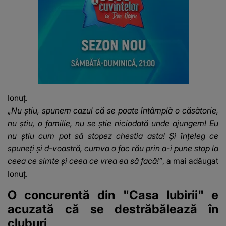
Ionuț.
„Nu știu, spunem cazul că se poate întâmplă o căsătorie,
nu știu, o familie, nu se știe niciodată unde ajungem! Eu
nu știu cum pot să stopez chestia asta! Și înțeleg ce
spuneți și d-voastră, cumva o fac rău prin a-i pune stop la
ceea ce simte și ceea ce vrea ea să facă!”
, a mai adăugat
Ionuț.
O concurentă din "Casa Iubirii" e
acuzată că se destrăbălează în
cluburi