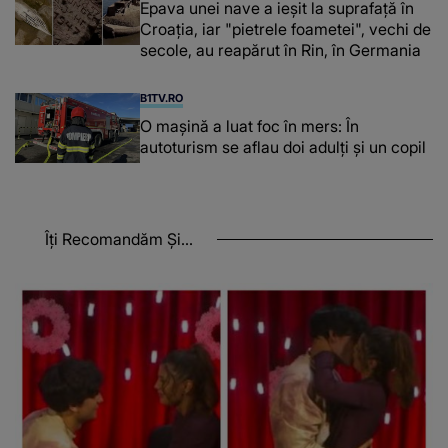
Epava unei nave a ieșit la suprafață în
Croația, iar "pietrele foametei", vechi de
secole, au reapărut în Rin, în Germania
B1TV.RO
O maşină a luat foc în mers: În
autoturism se aflau doi adulți și un copil
Îți Recomandăm Și...