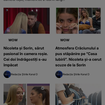
WOW
WOW
Nicoleta și Sorin, sărut
Atmosfera Crăciunului a
pasional în camera roșie.
pus stăpânire pe ”Casa
Cei doi îndrăgostiți s-au
Iubirii”. Nicoleta și-a cerut
împăcat
scuze de la Sorin
Redacția Știrile Kanal D
Redacția Știrile Kanal D