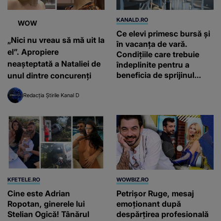
KANALD.RO
WOW
Ce elevi primesc bursă și
„Nici nu vreau să mă uit la
în vacanța de vară.
el”. Apropiere
Condițiile care trebuie
neașteptată a Nataliei de
îndeplinite pentru a
beneficia de sprijinul
unul dintre concurenți
financiar
Redacția Știrile Kanal D
KFETELE.RO
WOWBIZ.RO
Cine este Adrian
Petrișor Ruge, mesaj
Ropotan, ginerele lui
emoționant după
Stelian Ogică! Tânărul
despărțirea profesională