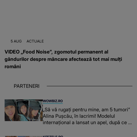
5 AUG
ACTUALE
VIDEO „Food Noise”, zgomotul permanent al
gândurilor despre mâncare afectează tot mai mulți
români
PARTENERI
WOWBIZ.RO
„Să vă rugați pentru mine, am 5 tumori”
Alina Pușcău, în lacrimi! Modelul
internațional a lansat un apel, după ce a
fost diagnosticată cu o boală gravă