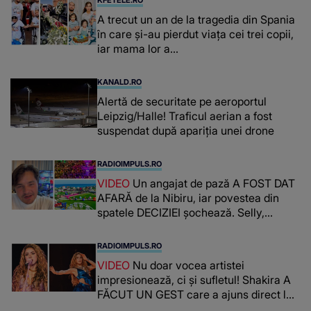
KFETELE.RO
A trecut un an de la tragedia din Spania
în care și-au pierdut viața cei trei copii,
iar mama lor a…
KANALD.RO
Alertă de securitate pe aeroportul
Leipzig/Halle! Traficul aerian a fost
suspendat după apariția unei drone
RADIOIMPULS.RO
VIDEO
Un angajat de pază A FOST DAT
AFARĂ de la Nibiru, iar povestea din
spatele DECIZIEI șochează. Selly,
surprins de întreaga situație... NU
CREDEA CĂ VA VEDEA AȘA CEVA: "Fix
RADIOIMPULS.RO
în fața unui..."
VIDEO
Nu doar vocea artistei
impresionează, ci și sufletul! Shakira A
FĂCUT UN GEST care a ajuns direct la
inimile publicului: "Există mulți copii