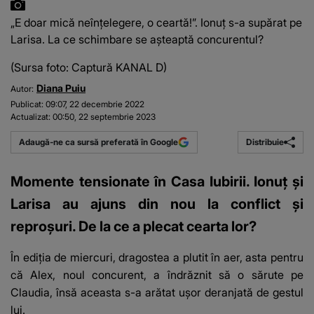
„E doar mică neînțelegere, o ceartă!”. Ionuț s-a supărat pe
Larisa. La ce schimbare se așteaptă concurentul?
(Sursa foto: Captură KANAL D)
Diana Puiu
Autor:
Publicat:
09:07, 22 decembrie 2022
Actualizat:
00:50, 22 septembrie 2023
Distribuie
Adaugă-ne ca sursă preferată în Google
Momente tensionate în Casa Iubirii. Ionuț și
Larisa au ajuns din nou la conflict și
reproșuri. De la ce a plecat cearta lor?
În ediția de miercuri, dragostea a plutit în aer, asta pentru
că Alex, noul concurent, a îndrăznit să o sărute pe
Claudia, însă aceasta s-a arătat ușor deranjată de gestul
lui.