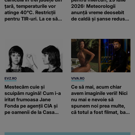
țară, temperaturile vor
2026: Meteorologii
atinge 40°C. Restricții
anunță vreme deosebit
pentru TIR-uri. La ce să
de caldă și șanse reduse
ne așteptăm săptămâna
de precipitații
viitoare
EVZ.RO
VIVA.RO
Mestecăm cuie și
Ce să mai, acum chiar
scuipăm rugină! Cum i-a
avem imaginile verii! Nici
iritat frumoasa Jane
nu mai e nevoie să
Fonda pe agenții CIA și
spunem noi prea multe,
pe oamenii de la Casa
că totul a fost filmat, ba
Albă
chiar artistul și-a întrebat
iubita dacă e adevărat! Și
da, frumoasa iubită a lui