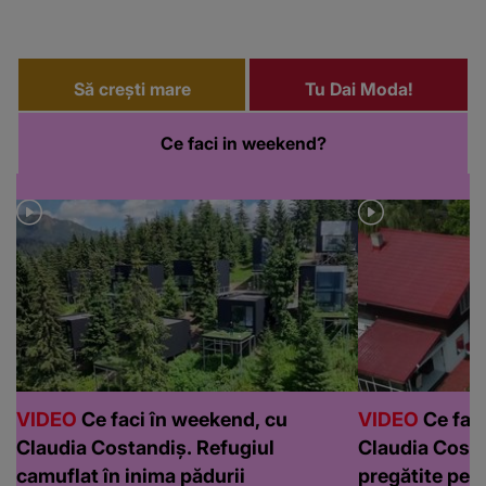
Să crești mare
Tu Dai Moda!
Ce faci in weekend?
VIDEO
Ce faci în weekend, cu
VIDEO
Ce faci
Claudia Costandiș. Refugiul
Claudia Costa
camuflat în inima pădurii
pregătite pen