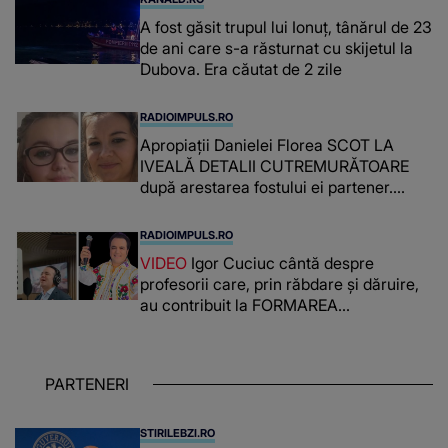
A fost găsit trupul lui Ionuț, tânărul de 23
de ani care s-a răsturnat cu skijetul la
Dubova. Era căutat de 2 zile
RADIOIMPULS.RO
Apropiații Danielei Florea SCOT LA
IVEALĂ DETALII CUTREMURĂTOARE
după arestarea fostului ei partener.
PRIN CE A FOST NEVOITĂ să treacă
românca ucisă în Italia și ascunsă în
RADIOIMPULS.RO
lada unui pat: " Îmi pare rău că nu am
VIDEO
Igor Cuciuc cântă despre
reușit să fac mai mult pentru ea și..."
profesorii care, prin răbdare și dăruire,
au contribuit la FORMAREA
OAMENILOR DE ASTĂZI. Ce spune
despre dascălii care lasă amprente
puternice ÎN SUFLETELE ELEVILOR,
PARTENERI
chiar și după trecerea anilor: "De
fiecare dată când..."
STIRILEBZI.RO