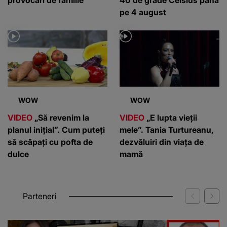
pe 4 august
WOW
WOW
VIDEO
„Să revenim la
VIDEO
„E lupta vieții
planul inițial”. Cum puteți
mele”. Tania Turtureanu,
să scăpați cu pofta de
dezvăluiri din viața de
dulce
mamă
Parteneri