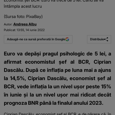
Economist șef BCR: Euro va trece de 5 lei. Când se va
întâmpla acest lucru
(Sursa foto: PixaBay)
Andreea Albu
Autor:
Publicat:
13:55, 14 iunie 2022
Distribuie
Adaugă-ne ca sursă preferată în Google
Euro va depăși pragul psihologic de 5 lei, a
afirmat economistul șef al BCR, Ciprian
Dascălu. După ce inflaţia pe luna mai a ajuns
la 14,5%, Ciprian Dascălu, economist şef al
BCR, vede inflaţia la un nivel uşor peste 15%
în iunie şi la un nivel uşor mai ridicat decât
prognoza BNR până la finalul anului 2023.
Ciprian Dascălu, economist şef al BCR, e de părere că, în