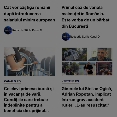
Cât vor câștiga românii
Primul caz de variola
după introducerea
maimuţei în România.
salariului minim european
Este vorba de un bărbat
din Bucureşti
Redacția Știrile Kanal D
Redacția Știrile Kanal D
KANALD.RO
KFETELE.RO
Ce elevi primesc bursă și
Ginerele lui Stelian Ogică,
în vacanța de vară.
Adrian Ropotan, implicat
Condițiile care trebuie
într-un grav accident
îndeplinite pentru a
rutier: „L-au resuscitat.”
beneficia de sprijinul
financiar