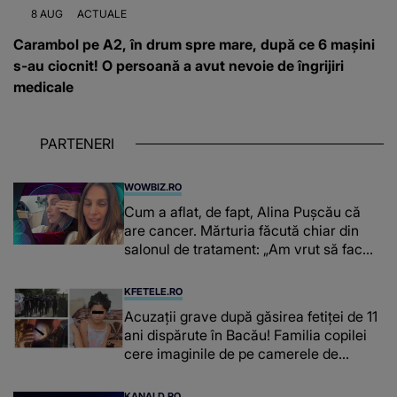
8 AUG
ACTUALE
Carambol pe A2, în drum spre mare, după ce 6 mașini
s-au ciocnit! O persoană a avut nevoie de îngrijiri
medicale
PARTENERI
WOWBIZ.RO
Cum a aflat, de fapt, Alina Pușcău că
are cancer. Mărturia făcută chiar din
salonul de tratament: „Am vrut să fac
niște genuflexiuni și a început să mă
înțepe sânul”
KFETELE.RO
Acuzații grave după găsirea fetiței de 11
ani dispărute în Bacău! Familia copilei
cere imaginile de pe camerele de
supraveghere: „Nu s-a mai dus sora
mea...”
KANALD.RO