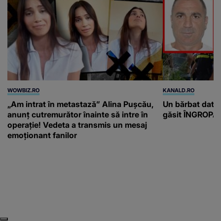
WOWBIZ.RO
KANALD.RO
„Am intrat în metastază” Alina Pușcău,
Un bărbat dat di
anunț cutremurător înainte să intre în
găsit ÎNGROPAT 
operație! Vedeta a transmis un mesaj
emoționant fanilor