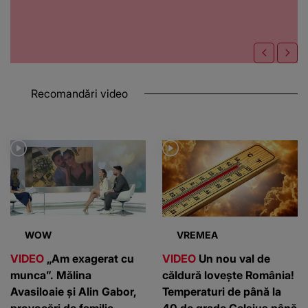
Recomandări video
WOW
VREMEA
VIDEO
„Am exagerat cu
VIDEO
Un nou val de
munca”. Mălina
căldură lovește România!
Avasiloaie și Alin Gabor,
Temperaturi de până la
provocări de familie
40 de grade Celsius până