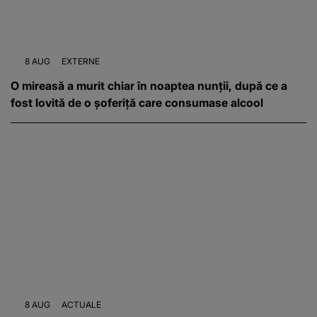
8 AUG
EXTERNE
O mireasă a murit chiar în noaptea nunții, după ce a
fost lovită de o șoferiță care consumase alcool
8 AUG
ACTUALE