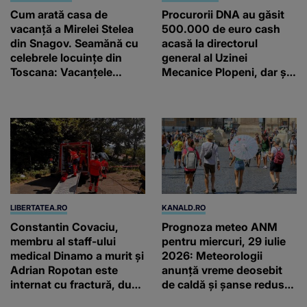
Cum arată casa de
Procurorii DNA au găsit
vacanță a Mirelei Stelea
500.000 de euro cash
din Snagov. Seamănă cu
acasă la directorul
celebrele locuințe din
general al Uzinei
Toscana: Vacanţele
Mecanice Plopeni, dar și
petrecute în Spania, Italia
două ceasuri Patek
şi Grecia şi-au pus
Philippe și Rolex
amprenta
LIBERTATEA.RO
KANALD.RO
Constantin Covaciu,
Prognoza meteo ANM
membru al staff-ului
pentru miercuri, 29 iulie
medical Dinamo a murit și
2026: Meteorologii
Adrian Ropotan este
anunță vreme deosebit
internat cu fractură, după
de caldă și șanse reduse
accidentul din
de precipitații