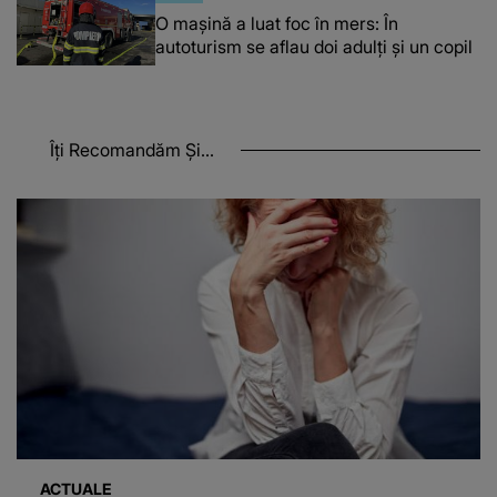
O maşină a luat foc în mers: În
autoturism se aflau doi adulți și un copil
Îți Recomandăm Și...
ACTUALE