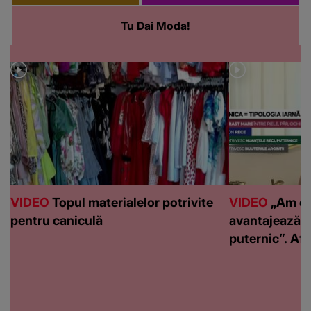
Tu Dai Moda!
VIDEO
Topul materialelor potrivite
VIDEO
„Am de
pentru caniculă
avantajează c
puternic”. Află