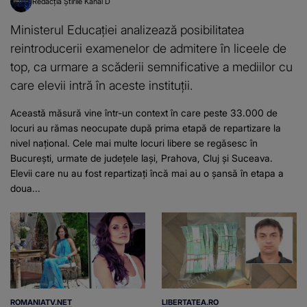
Redacția Știrile Kanal D
Ministerul Educației analizează posibilitatea
reintroducerii examenelor de admitere în liceele de
top, ca urmare a scăderii semnificative a mediilor cu
care elevii intră în aceste instituții.
Această măsură vine într-un context în care peste 33.000 de
locuri au rămas neocupate după prima etapă de repartizare la
nivel național. Cele mai multe locuri libere se regăsesc în
București, urmate de județele Iași, Prahova, Cluj și Suceava.
Elevii care nu au fost repartizați încă mai au o șansă în etapa a
doua...
ROMANIATV.NET
LIBERTATEA.RO