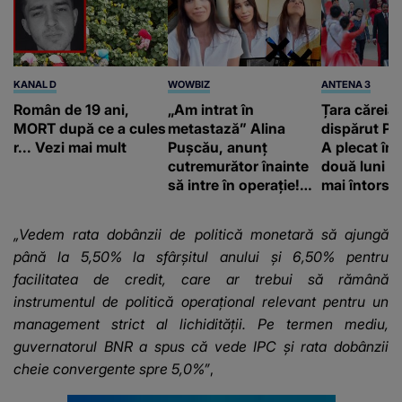
KANAL D
WOWBIZ
ANTENA 3
Român de 19 ani,
„Am intrat în
Țara căreia 
MORT după ce a cules
metastază” Alina
dispărut Pr
r... Vezi mai mult
Pușcău, anunț
A plecat în
cutremurător înainte
două luni și
să intre în operație!
mai întors
Vedeta a transmis un
mesaj emoționant
„Vedem rata dobânzii de politică monetară să ajungă
fanilor
până la 5,50% la sfârșitul anului și 6,50% pentru
facilitatea de credit, care ar trebui să rămână
instrumentul de politică operațional relevant pentru un
management strict al lichidității. Pe termen mediu,
guvernatorul BNR a spus că vede IPC și rata dobânzii
cheie convergente spre 5,0%”
,