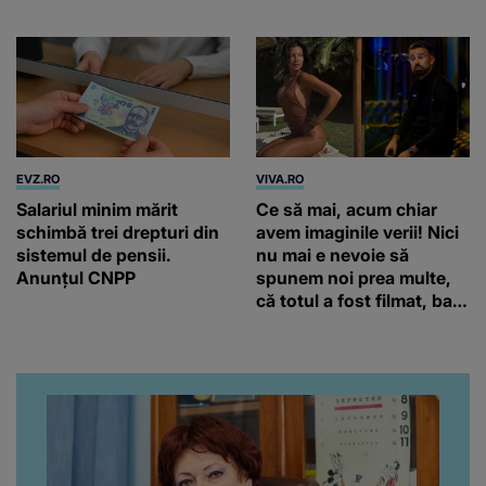
Câmpulung Muscel
EVZ.RO
VIVA.RO
Salariul minim mărit
Ce să mai, acum chiar
schimbă trei drepturi din
avem imaginile verii! Nici
sistemul de pensii.
nu mai e nevoie să
Anunțul CNPP
spunem noi prea multe,
că totul a fost filmat, ba
chiar artistul și-a întrebat
iubita dacă e adevărat! Și
da, frumoasa iubită a lui
Florin Ristei e...