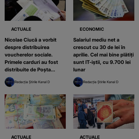
ACTUALE
ECONOMIC
Nicolae Ciucă a vorbit
Salariul mediu net a
despre distribuirea
crescut cu 30 de lei în
voucherelor sociale.
aprilie. Cel mai bine plătiți
Primele carduri au fost
sunt IT-iștii, cu 9.700 lei
distribuite de Poşta
lunar
Română
Redacția Știrile Kanal D
Redacția Știrile Kanal D
ACTUALE
ACTUALE