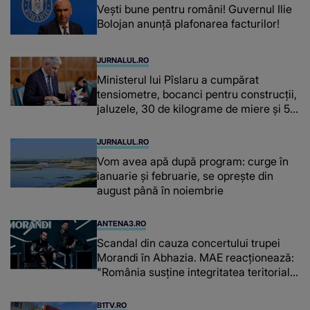
Vești bune pentru români! Guvernul Ilie
Bolojan anunță plafonarea facturilor!
JURNALUL.RO
Ministerul lui Pîslaru a cumpărat
tensiometre, bocanci pentru construcții,
jaluzele, 30 de kilograme de miere și 50
de kilograme de cafea
JURNALUL.RO
Vom avea apă după program: curge în
ianuarie și februarie, se oprește din
august până în noiembrie
ANTENA3.RO
Scandal din cauza concertului trupei
Morandi în Abhazia. MAE reacționează:
"România susține integritatea teritorială
a Georgiei"
B1TV.RO