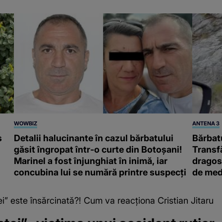
WOWBIZ
ANTENA 3
s
Detalii halucinante în cazul bărbatului
Bărbatu
găsit îngropat într-o curte din Botoșani!
Transf
Marinel a fost înjunghiat în inimă, iar
dragost
concubina lui se numără printre suspecți
de med
” este însărcinată?! Cum va reacționa Cristian Jitaru