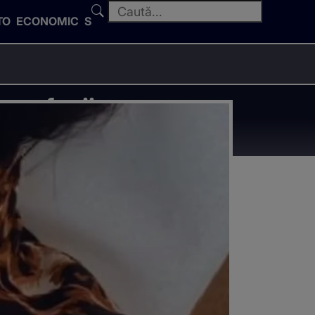
TO
ECONOMIC
SPORT
 perfuzii: