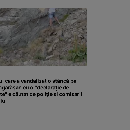
l care a vandalizat o stâncă pe
ăgărășan cu o "declaraţie de
e" e căutat de poliție și comisarii
iu