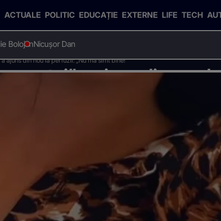
ACTUALE
POLITIC
EDUCAȚIE
EXTERNE
LIFE
TECH
AU
Ilie Bolojan
Nicușor Dan
 a ajuns din nou la perfuzii: „Nu mă simt bine!”
ragostei” a ajuns din nou la