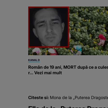
KANAL D
Român de 19 ani, MORT după ce a cule
r... Vezi mai mult
Citeste si:
Mona de la „Puterea Dragostei