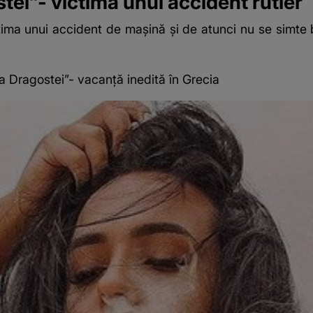
stei”- victima unui accident rutier
ctima unui accident de mașină și de atunci nu se simte b
a Dragostei”- vacanță inedită în Grecia