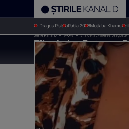
Dragos Pislaru
Rabla 2026
Mojtaba Khamenei
Stirile Kanal D
WOW
Ella de la „Puterea Dragostei”
Ella de la „Puterea D
„Nu mă simt bine!”