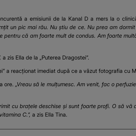
 concurentă a emisiunii de la Kanal D a mers la o clini
imțit un pic mai rău. Nu știu de ce. Nu prea am dormi
gie pentru că am foarte mult de condus. Am foarte mult
”,
a zis Ella de la „Puterea Dragostei”.
i” a reacționat imediat după ce a văzut fotografia cu 
va ore.
„Vreau să le mulțumesc. Am venit, fac o perfuzie 
mit cu brațele deschise și sunt foarte profi. O să vă 
 vitamina C.”,
a zis Ella Tina.