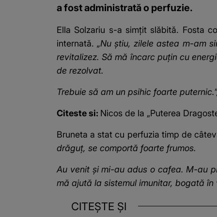
a fost administrată o perfuzie.
Ella Solzariu s-a simțit slăbită. Fosta
internată.
„Nu știu, zilele astea m-am s
revitalizez. Să mă încarc puțin cu ener
de rezolvat.
Trebuie să am un psihic foarte puternic.
Citeste si:
Nicos de la „Puterea Dragoste
Bruneta a stat cu perfuzia timp de câte
drăguț, se comportă foarte frumos.
Au venit și mi-au adus o cafea. M-au pri
mă ajută la sistemul imunitar, bogată în
CITEȘTE ȘI