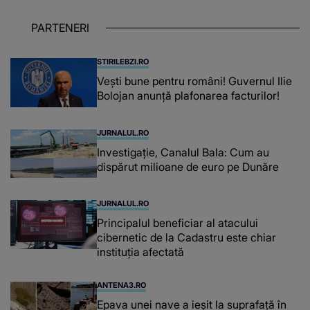
care trăiesc uitați și care au un potențial
uriaș așteptând să fie descătușat, doar
PARTENERI
așteptând oportunitatea
STIRILEBZI.RO
Vești bune pentru români! Guvernul Ilie
Bolojan anunță plafonarea facturilor!
JURNALUL.RO
Investigație, Canalul Bala: Cum au
dispărut milioane de euro pe Dunăre
JURNALUL.RO
Principalul beneficiar al atacului
cibernetic de la Cadastru este chiar
instituţia afectată
ANTENA3.RO
Epava unei nave a ieșit la suprafață în