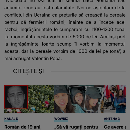
”Niciodată nu s-a luat în seamă dacă România sau
anumite zone au fost calamitate. Noi ne așteptam de la
conflictul din Ucraina ca prețurile să crească la cereale
pentru că fermierii români, înainte de a începe acel
război, îngrășămintele le cumpăram cu 1100-1200 tona.
La momentul acesta vorbim de 5000 de lei. Același preț
la îngrășăminte foarte scump îl vorbim la momentul
acesta, dar la cereale vorbim de 1000 de lei pe tonă”, a
mai adăugat Valentin Popa.
CITEȘTE ȘI
KANAL D
WOWBIZ
ANTENA 3
Român de 19 ani,
„Să vă rugați pentru
Ce avere ar