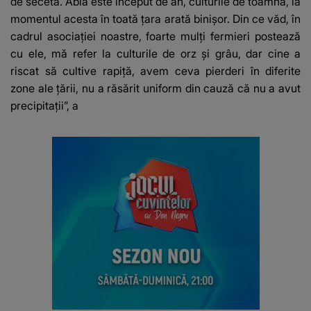
de secetă. Abia este început de an, culturile de toamnă, la
momentul acesta în toată țara arată binișor. Din ce văd, în
cadrul asociației noastre, foarte mulți fermieri postează
cu ele, mă refer la culturile de orz și grâu, dar cine a
riscat să cultive rapiță, avem ceva pierderi în diferite
zone ale țării, nu a răsărit uniform din cauză că nu a avut
precipitații”, a