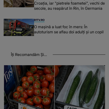
Croația, iar "pietrele foametei", vechi de
secole, au reapărut în Rin, în Germania
B1TV.RO
O maşină a luat foc în mers: În
autoturism se aflau doi adulți și un copil
Îți Recomandăm Și...