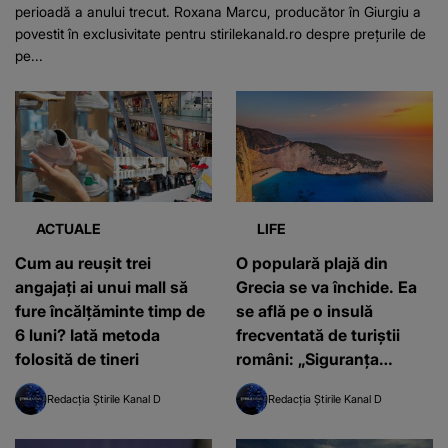
perioadă a anului trecut. Roxana Marcu, producător în Giurgiu a
povestit în exclusivitate pentru stirilekanald.ro despre prețurile de
pe...
ACTUALE
LIFE
Cum au reușit trei
O populară plajă din
angajați ai unui mall să
Grecia se va închide. Ea
fure încălțăminte timp de
se află pe o insulă
6 luni? Iată metoda
frecventată de turiștii
folosită de tineri
români: „Siguranța
rezidenților și a
Redacția Știrile Kanal D
Redacția Știrile Kanal D
vizitatorilor este mai
presus de orice”