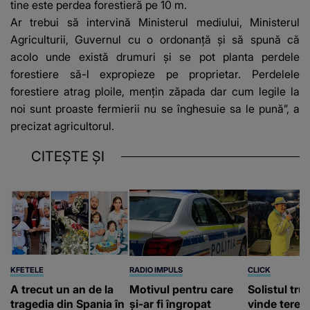
tine este perdea forestieră pe 10 m.
Ar trebui să intervină Ministerul mediului, Ministerul
Agriculturii, Guvernul cu o ordonanță și să spună că
acolo unde există drumuri și se pot planta perdele
forestiere să-l expropieze pe proprietar. Perdelele
forestiere atrag ploile, mențin zăpada dar cum legile la
noi sunt proaste fermierii nu se înghesuie sa le pună”, a
precizat agricultorul.
CITEȘTE ȘI
KFETELE
RADIO IMPULS
CLICK
A trecut un an de la
Motivul pentru care
Solistul tru
tragedia din Spania în
și-ar fi îngropat
vinde terenu