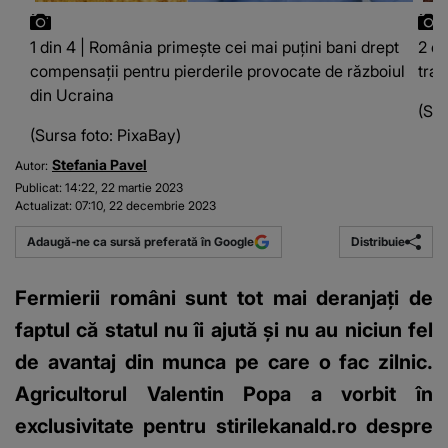
1 din 4 | România primește cei mai puțini bani drept
2 di
compensații pentru pierderile provocate de războiul
tran
din Ucraina
(Sur
(Sursa foto: PixaBay)
Stefania Pavel
Autor:
Publicat:
14:22, 22 martie 2023
Actualizat:
07:10, 22 decembrie 2023
Distribuie
Adaugă-ne ca sursă preferată în Google
Fermierii români sunt tot mai deranjați de
faptul că statul nu îi ajută și nu au niciun fel
de avantaj din munca pe care o fac zilnic.
Agricultorul Valentin Popa a vorbit în
exclusivitate pentru stirilekanald.ro despre