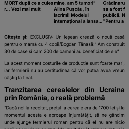
MORT după ce a cules
mine, am 5 tumori”
Grădinaru. 
r... Vezi mai mult
Alina Pușcău, în
sa a fost fă
lacrimi! Modelul
publică. Ni
internațional a lansat
"Pentru a în
un apel, după ce a
orice specul
fost diagnosticată cu
Citește și:
EXCLUSIV: Un ieșean crează o nouă casă
o boală gravă
pentru o mamă cu 4 copii/Bogdan Tănasă:” Am construit
30 de case și cam 200 de oameni au beneficiat de ele”
La acest moment costurile de producție sunt foarte mari,
iar fermierii nu au certitudinea că vor putea avea vreun
câștig la final.
Tranzitarea cerealelor din Ucraina
prin România, o reală problemă
”Dacă noi la recoltat, prețul la cereale era de 1700 lei și la
momentul acesta e aproape înjumătățit, să ne gândim
unde ajunge fermierul roman pentru că el nu are nicio