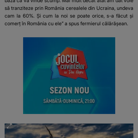
bază că va vinde scump. Mai mult decât atât am dat voie
să tranziteze prin România cerealele din Ucraina, undeva
cam la 60%. Și cum la noi se poate orice, s-a făcut și
comerț în România cu ele” a spus fermierul călărășean.