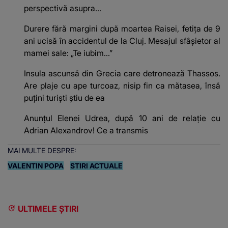
perspectivă asupra...
Durere fără margini după moartea Raisei, fetița de 9
ani ucisă în accidentul de la Cluj. Mesajul sfâșietor al
mamei sale: „Te iubim…”
Insula ascunsă din Grecia care detronează Thassos.
Are plaje cu ape turcoaz, nisip fin ca mătasea, însă
puțini turiști știu de ea
Anunțul Elenei Udrea, după 10 ani de relație cu
Adrian Alexandrov! Ce a transmis
MAI MULTE DESPRE:
VALENTIN POPA
STIRI ACTUALE
ULTIMELE ȘTIRI