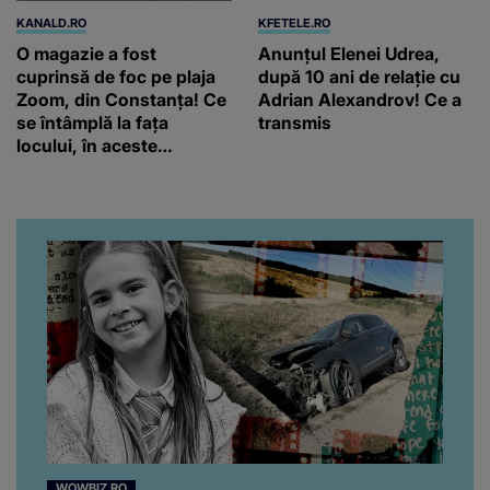
KANALD.RO
KFETELE.RO
O magazie a fost
Anunțul Elenei Udrea,
cuprinsă de foc pe plaja
după 10 ani de relație cu
Zoom, din Constanța! Ce
Adrian Alexandrov! Ce a
se întâmplă la fața
transmis
locului, în aceste
momente
WOWBIZ.RO