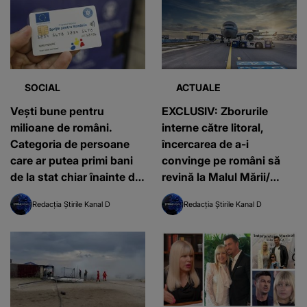
SOCIAL
ACTUALE
Vești bune pentru
EXCLUSIV: Zborurile
milioane de români.
interne către litoral,
Categoria de persoane
încercarea de a-i
care ar putea primi bani
convinge pe români să
de la stat chiar înainte de
revină la Malul Mării/
Paște
Consultant turism:” În
Redacția Știrile Kanal D
Redacția Știrile Kanal D
acest fel o să avem altă
perspectivă asupra
vacanței în România”