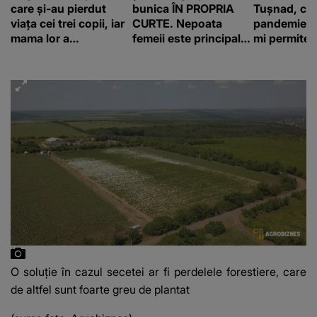
care și-au pierdut
bunica ÎN PROPRIA
Tușnad, cu
viața cei trei copii, iar
CURTE. Nepoata
pandemie: „
mama lor a…
femeii este principalul
mi permite 
suspect în cazul din
construiesc
Galați, iar DETALIUL
bani cere?
DESCOPERIT DE
ANCHETATORI a șocat
localnicii
O soluție în cazul secetei ar fi perdelele forestiere, care
de altfel sunt foarte greu de plantat