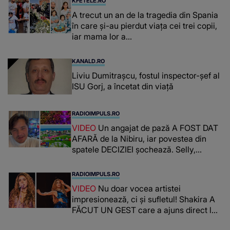
KFETELE.RO
A trecut un an de la tragedia din Spania
în care și-au pierdut viața cei trei copii,
iar mama lor a…
KANALD.RO
Liviu Dumitrașcu, fostul inspector-șef al
ISU Gorj, a încetat din viață
RADIOIMPULS.RO
VIDEO
Un angajat de pază A FOST DAT
AFARĂ de la Nibiru, iar povestea din
spatele DECIZIEI șochează. Selly,
surprins de întreaga situație... NU
CREDEA CĂ VA VEDEA AȘA CEVA: "Fix
RADIOIMPULS.RO
în fața unui..."
VIDEO
Nu doar vocea artistei
impresionează, ci și sufletul! Shakira A
FĂCUT UN GEST care a ajuns direct la
inimile publicului: "Există mulți copii