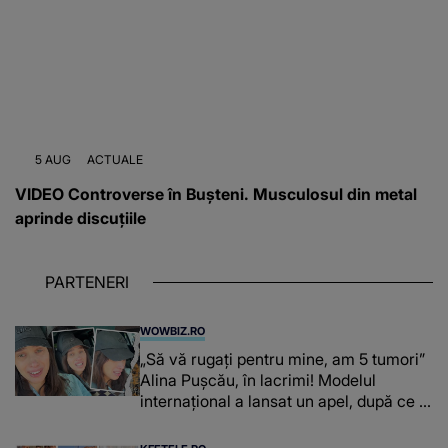
5 AUG
ACTUALE
VIDEO Controverse în Bușteni. Musculosul din metal
aprinde discuțiile
PARTENERI
WOWBIZ.RO
„Să vă rugați pentru mine, am 5 tumori”
Alina Pușcău, în lacrimi! Modelul
internațional a lansat un apel, după ce a
fost diagnosticată cu o boală gravă