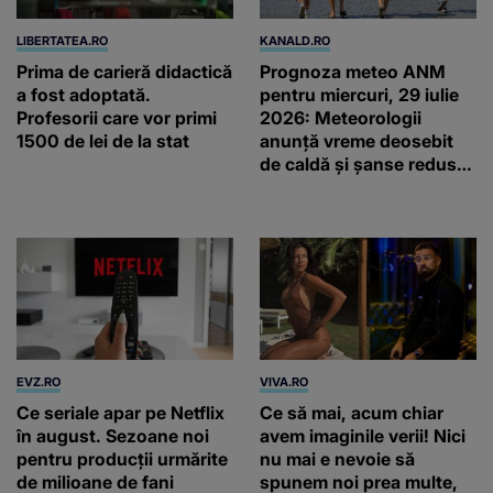
LIBERTATEA.RO
KANALD.RO
Prima de carieră didactică
Prognoza meteo ANM
a fost adoptată.
pentru miercuri, 29 iulie
Profesorii care vor primi
2026: Meteorologii
1500 de lei de la stat
anunță vreme deosebit
de caldă și șanse reduse
de precipitații
EVZ.RO
VIVA.RO
Ce seriale apar pe Netflix
Ce să mai, acum chiar
în august. Sezoane noi
avem imaginile verii! Nici
pentru producții urmărite
nu mai e nevoie să
de milioane de fani
spunem noi prea multe,