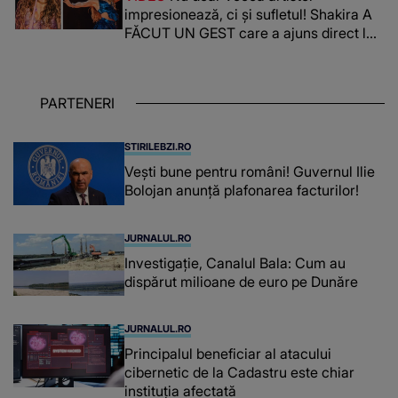
impresionează, ci și sufletul! Shakira A
FĂCUT UN GEST care a ajuns direct la
inimile publicului: "Există mulți copii
care trăiesc uitați și care au un potențial
uriaș așteptând să fie descătușat, doar
PARTENERI
așteptând oportunitatea
STIRILEBZI.RO
Vești bune pentru români! Guvernul Ilie
Bolojan anunță plafonarea facturilor!
JURNALUL.RO
Investigație, Canalul Bala: Cum au
dispărut milioane de euro pe Dunăre
JURNALUL.RO
Principalul beneficiar al atacului
cibernetic de la Cadastru este chiar
instituţia afectată