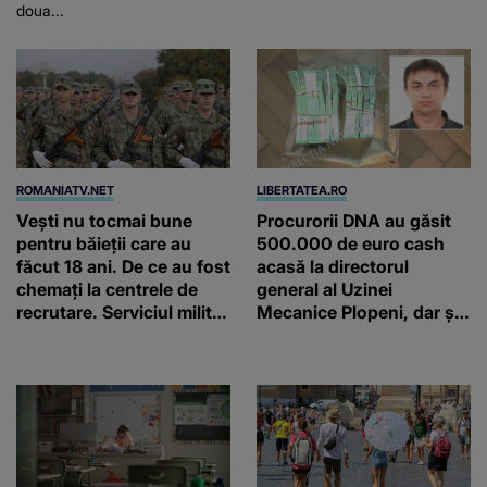
doua...
ROMANIATV.NET
LIBERTATEA.RO
Vești nu tocmai bune
Procurorii DNA au găsit
pentru băieții care au
500.000 de euro cash
făcut 18 ani. De ce au fost
acasă la directorul
chemați la centrele de
general al Uzinei
recrutare. Serviciul militar
Mecanice Plopeni, dar și
obligatoriu NU a fost
două ceasuri Patek
ANULAT în România!
Philippe și Rolex