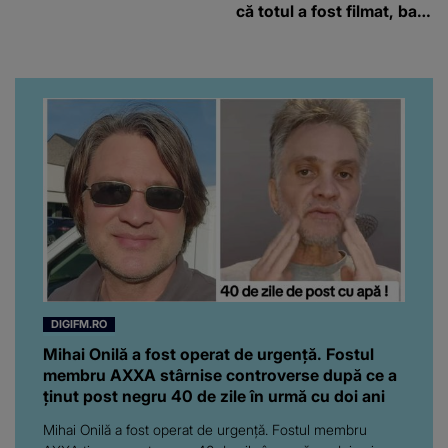
că totul a fost filmat, ba
chiar artistul și-a întrebat
iubita dacă e adevărat! Și
da, frumoasa iubită a lui
Florin Ristei e...
DIGIFM.RO
Mihai Onilă a fost operat de urgență. Fostul
membru AXXA stârnise controverse după ce a
ținut post negru 40 de zile în urmă cu doi ani
Mihai Onilă a fost operat de urgență. Fostul membru