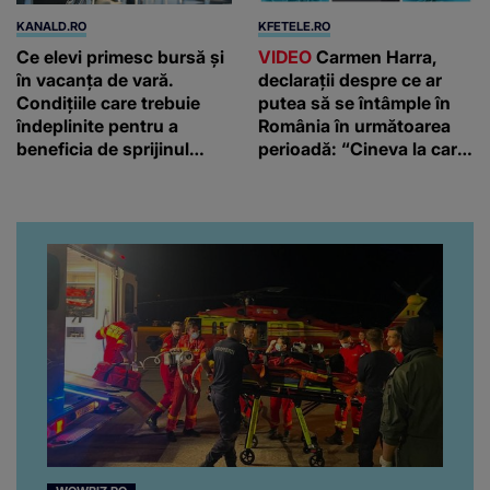
KANALD.RO
KFETELE.RO
Ce elevi primesc bursă și
VIDEO
Carmen Harra,
în vacanța de vară.
declarații despre ce ar
Condițiile care trebuie
putea să se întâmple în
îndeplinite pentru a
România în următoarea
beneficia de sprijinul
perioadă: “Cineva la care
financiar
nici nu vă așteptați!”