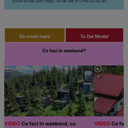
AXXA ținuse post negru 40 de zile în urmă cu doi ani
Să crești mare
Tu Dai Moda!
Ce faci in weekend?
VIDEO
Ce faci în weekend, cu
VIDEO
Ce faci