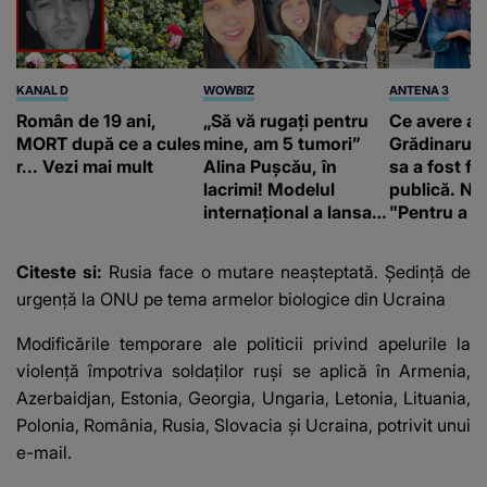
KANAL D
WOWBIZ
ANTENA 3
Român de 19 ani,
„Să vă rugați pentru
Ce avere ar
MORT după ce a cules
mine, am 5 tumori”
Grădinaru. 
r... Vezi mai mult
Alina Pușcău, în
sa a fost fă
lacrimi! Modelul
publică. Ni
internațional a lansat
"Pentru a în
un apel, după ce a
orice specul
fost diagnosticată cu
Citeste si:
Rusia face o mutare neașteptată. Ședință de
o boală gravă
urgență la ONU pe tema armelor biologice din Ucraina
Modificările temporare ale politicii privind apelurile la
violență împotriva soldaților ruși se aplică în Armenia,
Azerbaidjan, Estonia, Georgia, Ungaria, Letonia, Lituania,
Polonia, România, Rusia, Slovacia și Ucraina, potrivit unui
e-mail.