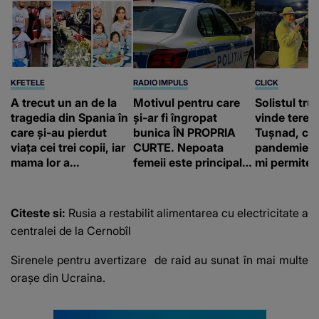
KFETELE
RADIO IMPULS
CLICK
A trecut un an de la
Motivul pentru care
Solistul tru
tragedia din Spania în
și-ar fi îngropat
vinde terenu
care și-au pierdut
bunica ÎN PROPRIA
Tușnad, cu
viața cei trei copii, iar
CURTE. Nepoata
pandemie: „
mama lor a…
femeii este principalul
mi permite 
suspect în cazul din
construiesc
Galați, iar DETALIUL
bani cere?
DESCOPERIT DE
Citeste si:
Rusia a restabilit alimentarea cu electricitate a
ANCHETATORI a șocat
centralei de la Cernobîl
localnicii
Sirenele pentru avertizare
de raid au sunat în mai multe
orașe din Ucraina.