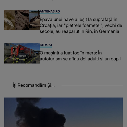
ANTENA3.RO
Epava unei nave a ieșit la suprafață în
Croația, iar "pietrele foametei", vechi de
secole, au reapărut în Rin, în Germania
B1TV.RO
O maşină a luat foc în mers: În
autoturism se aflau doi adulți și un copil
Îți Recomandăm Și...