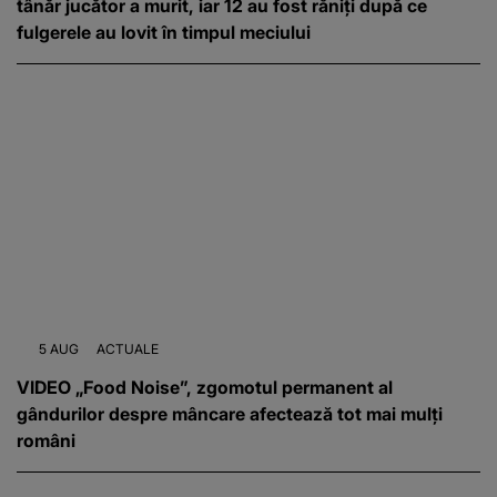
tânăr jucător a murit, iar 12 au fost răniți după ce
fulgerele au lovit în timpul meciului
5 AUG
ACTUALE
VIDEO „Food Noise”, zgomotul permanent al
gândurilor despre mâncare afectează tot mai mulți
români