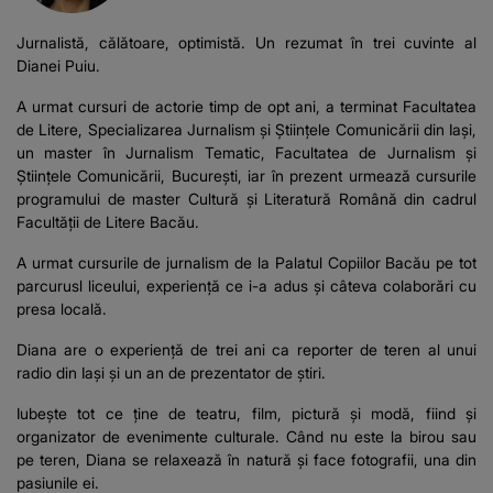
Jurnalistă, călătoare, optimistă. Un rezumat în trei cuvinte al
Dianei Puiu.
A urmat cursuri de actorie timp de opt ani, a terminat Facultatea
de Litere, Specializarea Jurnalism și Științele Comunicării din Iași,
un master în Jurnalism Tematic, Facultatea de Jurnalism și
Științele Comunicării, București, iar în prezent urmează cursurile
programului de master Cultură și Literatură Română din cadrul
Facultății de Litere Bacău.
A urmat cursurile de jurnalism de la Palatul Copiilor Bacău pe tot
parcurusl liceului, experiență ce i-a adus și câteva colaborări cu
presa locală.
Diana are o experiență de trei ani ca reporter de teren al unui
radio din Iași și un an de prezentator de știri.
Iubește tot ce ține de teatru, film, pictură și modă, fiind și
organizator de evenimente culturale. Când nu este la birou sau
pe teren, Diana se relaxează în natură și face fotografii, una din
pasiunile ei.