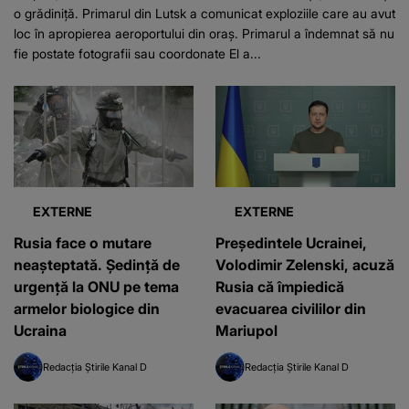
o grădiniță. Primarul din Lutsk a comunicat exploziile care au avut
loc în apropierea aeroportului din oraș. Primarul a îndemnat să nu
fie postate fotografii sau coordonate El a...
EXTERNE
EXTERNE
Rusia face o mutare
Preşedintele Ucrainei,
neașteptată. Ședință de
Volodimir Zelenski, acuză
urgență la ONU pe tema
Rusia că împiedică
armelor biologice din
evacuarea civililor din
Ucraina
Mariupol
Redacția Știrile Kanal D
Redacția Știrile Kanal D