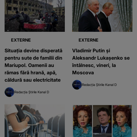
EXTERNE
EXTERNE
Situația devine disperată
Vladimir Putin şi
pentru sute de familii din
Aleksandr Lukaşenko se
Mariupol. Oamenii au
întâlnesc, vineri, la
rămas fără hrană, apă,
Moscova
căldură sau electricitate
Redacția Știrile Kanal D
Redacția Știrile Kanal D