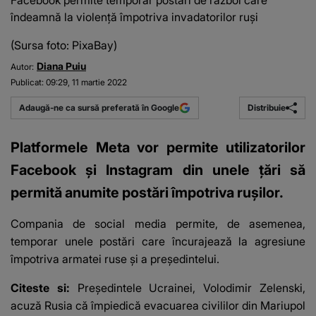
Facebook permite temporar postări de război care
îndeamnă la violență împotriva invadatorilor ruși
(Sursa foto: PixaBay)
Diana Puiu
Autor:
Publicat:
09:29, 11 martie 2022
Distribuie
Adaugă-ne ca sursă preferată în Google
Platformele Meta vor permite utilizatorilor
Facebook și Instagram din unele țări să
permită anumite postări împotriva rușilor.
Compania de social media permite, de asemenea,
temporar unele postări care încurajează la agresiune
împotriva armatei ruse și a președintelui.
Citeste si:
Preşedintele Ucrainei, Volodimir Zelenski,
acuză Rusia că împiedică evacuarea civililor din Mariupol