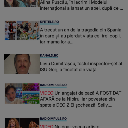
Alina Pușcău, în lacrimi! Modelul
internațional a lansat un apel, după ce a
fost diagnosticată cu o boală gravă
KFETELE.RO
A trecut un an de la tragedia din Spania
în care și-au pierdut viața cei trei copii,
iar mama lor a…
KANALD.RO
Liviu Dumitrașcu, fostul inspector-șef al
ISU Gorj, a încetat din viață
RADIOIMPULS.RO
VIDEO
Un angajat de pază A FOST DAT
AFARĂ de la Nibiru, iar povestea din
spatele DECIZIEI șochează. Selly,
surprins de întreaga situație... NU
CREDEA CĂ VA VEDEA AȘA CEVA: "Fix
RADIOIMPULS.RO
în fața unui..."
VIDEO
Nu doar vocea artistei