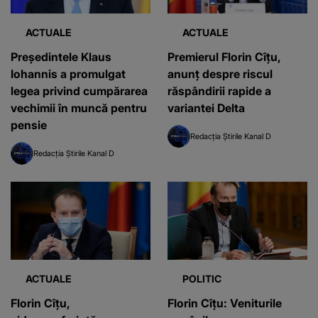
ACTUALE
ACTUALE
Președintele Klaus
Premierul Florin Cîțu,
Iohannis a promulgat
anunț despre riscul
legea privind cumpărarea
răspândirii rapide a
vechimii în muncă pentru
variantei Delta
pensie
Redacția Știrile Kanal D
Redacția Știrile Kanal D
ACTUALE
POLITIC
Florin Cîţu,
Florin Cîţu: Veniturile