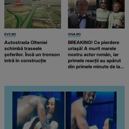
EVZ.RO
VIVA.RO
Autostrada Olteniei
BREAKING! Ce pierdere
schimbă traseele
uriașă! A murit marele
șoferilor. Încă un tronson
nostru actor român, iar
intră în construcție
primele reacții au apărut
din primele minute de la
anunțul morții: „Lumina
rampei rămâne aprinsă
pentru el...” Ce s-a aflat
până în acest moment