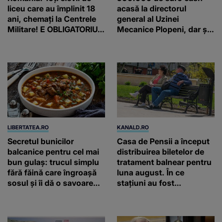
liceu care au împlinit 18
acasă la directorul
ani, chemați la Centrele
general al Uzinei
Militare! E OBLIGATORIU.
Mecanice Plopeni, dar și
Până când au termen!
două ceasuri Patek
Philippe și Rolex
LIBERTATEA.RO
KANALD.RO
Secretul bunicilor
Casa de Pensii a început
balcanice pentru cel mai
distribuirea biletelor de
bun gulaș: trucul simplu
tratament balnear pentru
fără făină care îngroașă
luna august. În ce
sosul și îi dă o savoare
stațiuni au fost
unică
repartizate locurile