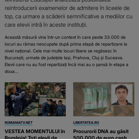
reintroducerii examenelor de admitere în liceele de
top, ca urmare a scăderii semnificative a mediilor cu
care elevii intră în aceste instituții.
Această măsură vine într-un context în care peste 33.000 de
locuri au rămas neocupate după prima etapă de repartizare la
nivel național. Cele mai multe locuri libere se regăsesc în
București, urmate de județele Iași, Prahova, Cluj și Suceava.
Elevii care nu au fost repartizați încă mai au o șansă în etapa a
doua...
ROMANIATV.NET
LIBERTATEA.RO
VESTEA MOMENTULUI în
Procurorii DNA au găsit
România! Toți elevii de
500.000 de euro cash