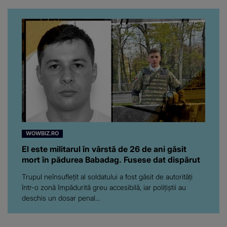
“Am suflet mare. Eu am
ajutat-o.”
WOWBIZ.RO
El este militarul în vârstă de 26 de ani găsit
mort în pădurea Babadag. Fusese dat dispărut
Trupul neînsuflețit al soldatului a fost găsit de autorități
într-o zonă împădurită greu accesibilă, iar polițiștii au
deschis un dosar penal...