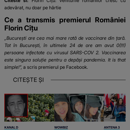
Citeste si:
Florin Cîţu: Veniturile românilor cresc cu
adevărat, nu doar pe hârtie
Ce a transmis premierul României
Florin Cîțu
„Bucureşti are cea mai mare rată de vaccinare din ţară.
Tot în Bucureşti, în ultimele 24 de ore am avut 0(!!!)
persoane infectate cu virusul SARS-COV 2. Vaccinarea
este singura soluţie pentru a depăşi pandemia. It is that
simple!”,
a scris premierul pe Facebook.
CITEȘTE ȘI
KANAL D
WOWBIZ
ANTENA 3