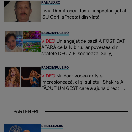
KANALD.RO
Liviu Dumitrașcu, fostul inspector-șef al
ISU Gorj, a încetat din viață
RADIOIMPULS.RO
VIDEO
Un angajat de pază A FOST DAT
AFARĂ de la Nibiru, iar povestea din
spatele DECIZIEI șochează. Selly,
surprins de întreaga situație... NU
CREDEA CĂ VA VEDEA AȘA CEVA: "Fix
RADIOIMPULS.RO
în fața unui..."
VIDEO
Nu doar vocea artistei
impresionează, ci și sufletul! Shakira A
FĂCUT UN GEST care a ajuns direct la
inimile publicului: "Există mulți copii
care trăiesc uitați și care au un potențial
uriaș așteptând să fie descătușat, doar
PARTENERI
așteptând oportunitatea
STIRILEBZI.RO