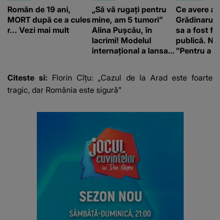
Român de 19 ani,
„Să vă rugați pentru
Ce avere ar
MORT după ce a cules
mine, am 5 tumori”
Grădinaru. 
r... Vezi mai mult
Alina Pușcău, în
sa a fost fă
lacrimi! Modelul
publică. Ni
internațional a lansat
"Pentru a în
un apel, după ce a
orice specul
fost diagnosticată cu
Citeste si:
Florin Cîţu: „Cazul de la Arad este foarte
o boală gravă
tragic, dar România este sigură”