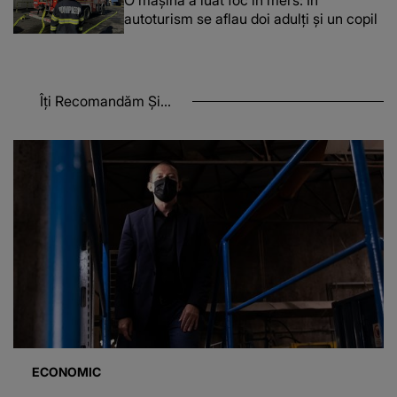
O maşină a luat foc în mers: În
autoturism se aflau doi adulți și un copil
Îți Recomandăm Și...
ECONOMIC