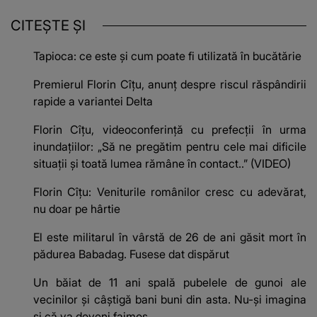
CITEȘTE ȘI
Tapioca: ce este și cum poate fi utilizată în bucătărie
Premierul Florin Cîțu, anunț despre riscul răspândirii
rapide a variantei Delta
Florin Cîţu, videoconferinţă cu prefecţii în urma
inundaţiilor: „Să ne pregătim pentru cele mai dificile
situaţii şi toată lumea rămâne în contact..” (VIDEO)
Florin Cîţu: Veniturile românilor cresc cu adevărat,
nu doar pe hârtie
El este militarul în vârstă de 26 de ani găsit mort în
pădurea Babadag. Fusese dat dispărut
Un băiat de 11 ani spală pubelele de gunoi ale
vecinilor și câștigă bani buni din asta. Nu-și imagina
și că va deveni faimos