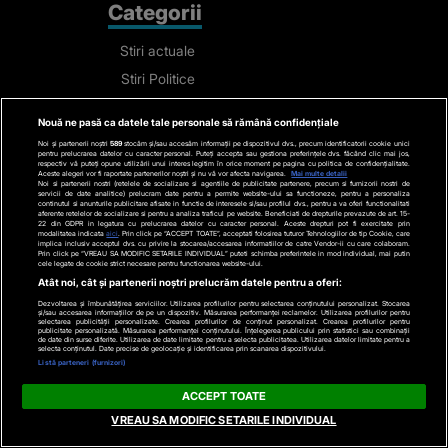
Categorii
Stiri actuale
Stiri Politice
Educatie
Nouă ne pasă ca datele tale personale să rămână confidențiale
Stiri externe
Noi și partenerii noștri
589
stocăm și/sau accesăm informații pe dispozitivul dvs., precum identificatorii cookie unici
pentru prelucrarea datelor cu caracter personal. Puteți accepta sau gestiona preferințele dvs. făcând clic mai jos,
Life
respectiv vă puteți opune utilizării unui interes legitim în orice moment pe pagina cu politica de confidențialitate.
Aceste alegeri vor fi raportate partenerilor noștri și nu vă vor afecta navigarea.
Mai multe detalii
Noi si partenerii nostri (retelele de socializare si agentiile de publicitate partenere, precum si furnizorii nostri de
Tech
servicii de date analitice) prelucram date pentru a permite website-ului sa functioneze, pentru a personaliza
continutul si anunturile publicitare afisate in functie de interesele si/sau profilul dvs., pentru a va oferi functionalitati
aferente retelelor de socializare si pentru a analiza traficul pe website. Beneficiati de drepturile prevazute de art. 15-
Stiri auto
22 din GDPR in legatura cu prelucrarea datelor cu caracter personal. Aceste drepturi pot fi exercitate prin
modalitatea indicata
aici
. Prin click pe “ACCEPT TOATE”, acceptati folosirea tuturor Tehnologiilor de tip Cookie, care
Stiri economice
implica inclusiv acceptul dvs. cu privire la stocarea/accesarea informatiilor de catre Vendor-ii cu care colaboram.
Prin click pe “VREAU SA MODIFIC SETARILE INDIVIDUAL” puteti schimba preferintele in mod individual, mai putin
cele legate de cookie strict necesare pentru functionarea website-ului.
Sport
Atât noi, cât și partenerii noștri prelucrăm datele pentru a oferi:
Dezvoltarea și îmbunătățirea serviciilor. Utilizarea profilurilor pentru selectarea conținutului personalizat. Stocarea
Contact
și/sau accesarea informațiilor de pe un dispozitiv. Măsurarea performanței reclamelor. Utilizarea profilurilor pentru
selectarea publicității personalizate. Crearea profilurilor de conținut personalizat. Crearea profilurilor pentru
publicitate personalizată. Măsurarea performanței conținutului. Înțelegerea publicului prin statistici sau combinații
de date din surse diferite. Utilizarea de date limitate pentru a selecta publicitatea. Utilizarea datelor limitate pentru a
selecta conținutul. Date precise de geolocație și identificarea prin scanarea dispozitivului.
Bd. Mărăști 65-67,
Listă parteneri (furnizori)
Romexpo Intrarea C,
ACCEPT TOATE
Pavilion T, sector 1
VREAU SA MODIFIC SETARILE INDIVIDUAL