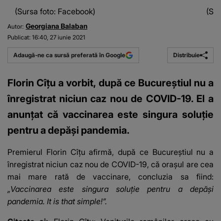
(Sursa foto: Facebook)
(Sur
Georgiana Balaban
Autor:
Publicat:
16:40, 27 iunie 2021
Distribuie
Adaugă-ne ca sursă preferată în Google
Florin Cîțu a vorbit, după ce Bucureştiul nu a
înregistrat niciun caz nou de COVID-19. El a
anunțat că vaccinarea este singura soluţie
pentru a depăşi pandemia.
Premierul Florin Cîţu afirmă, după ce Bucureştiul nu a
înregistrat niciun caz nou de COVID-19, că oraşul are cea
mai mare rată de vaccinare, concluzia sa fiind:
„Vaccinarea este singura soluţie pentru a depăşi
pandemia. It is that simple!”.