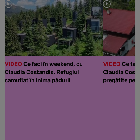
VIDEO
Ce faci în weekend, cu
VIDEO
Ce faci
Claudia Costandiș. Refugiul
Claudia Costa
camuflat în inima pădurii
pregătite pen