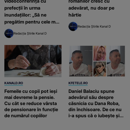
videoconferinţă cu
românilor cresc cu
prefecţii în urma
adevărat, nu doar pe
inundaţiilor: „Să ne
hârtie
pregătim pentru cele mai
Redacția Știrile Kanal D
dificile situaţii şi toată
Redacția Știrile Kanal D
lumea rămâne în
contact..” (VIDEO)
KANALD.RO
KFETELE.RO
Femeile cu copii pot ieși
Daniel Balaciu spune
mai devreme la pensie.
adevărul său despre
Cu cât se reduce vârsta
căsnicia cu Dana Roba,
de pensionare în funcție
din închisoare. De ce nu
de numărul copiilor
i-a spus că o iubește și
ce s-a întâmplat când au
venit fetițele pe lume: