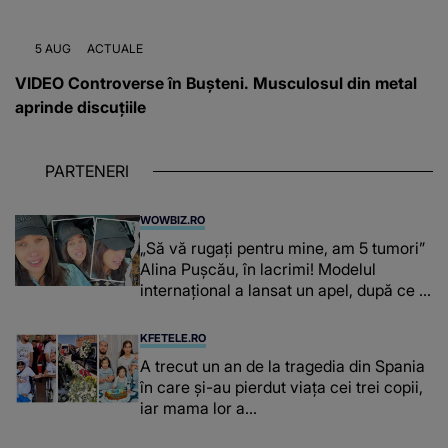
5 AUG
ACTUALE
VIDEO Controverse în Bușteni. Musculosul din metal
aprinde discuțiile
PARTENERI
WOWBIZ.RO
„Să vă rugați pentru mine, am 5 tumori”
Alina Pușcău, în lacrimi! Modelul
internațional a lansat un apel, după ce a
fost diagnosticată cu o boală gravă
KFETELE.RO
A trecut un an de la tragedia din Spania
în care și-au pierdut viața cei trei copii,
iar mama lor a…