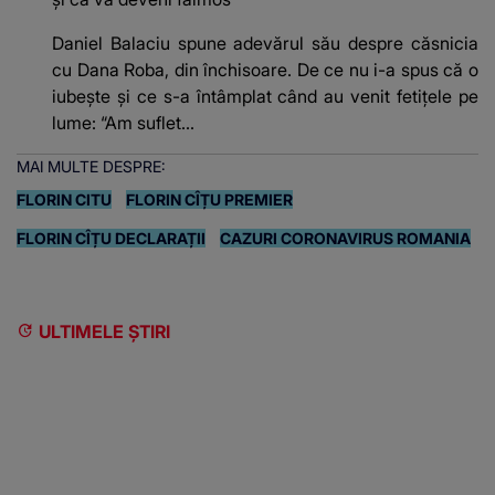
Daniel Balaciu spune adevărul său despre căsnicia
cu Dana Roba, din închisoare. De ce nu i-a spus că o
iubește și ce s-a întâmplat când au venit fetițele pe
lume: “Am suflet...
MAI MULTE DESPRE:
FLORIN CITU
FLORIN CÎȚU PREMIER
FLORIN CÎȚU DECLARAȚII
CAZURI CORONAVIRUS ROMANIA
ULTIMELE ȘTIRI