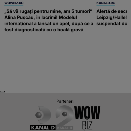
WOWBIZ.RO
KANALD.RO
„Să vă rugați pentru mine, am 5 tumori”
Alertă de secur
Alina Pușcău, în lacrimi! Modelul
Leipzig/Halle! T
internațional a lansat un apel, după ce a
suspendat după
fost diagnosticată cu o boală gravă
Next
Previous
Parteneri: