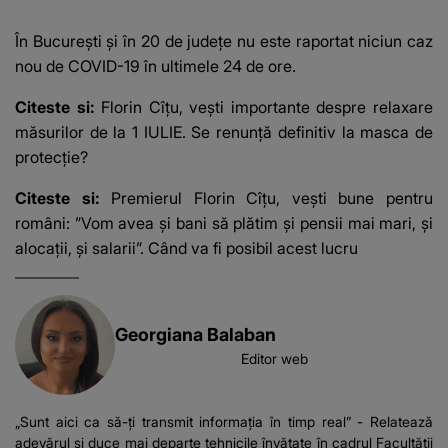
În Bucureşti şi în 20 de judeţe nu este raportat niciun caz
nou de COVID-19 în ultimele 24 de ore.
Citeste si:
Florin Cîțu, vești importante despre relaxare
măsurilor de la 1 IULIE. Se renunță definitiv la masca de
protecție?
Citeste si:
Premierul Florin Cîțu, vești bune pentru
români: ”Vom avea și bani să plătim și pensii mai mari, și
alocații, și salarii”. Când va fi posibil acest lucru
Georgiana Balaban
Editor web
„Sunt aici ca să-ți transmit informația în timp real” - Relatează
adevărul și duce mai departe tehnicile învățate în cadrul Facultății