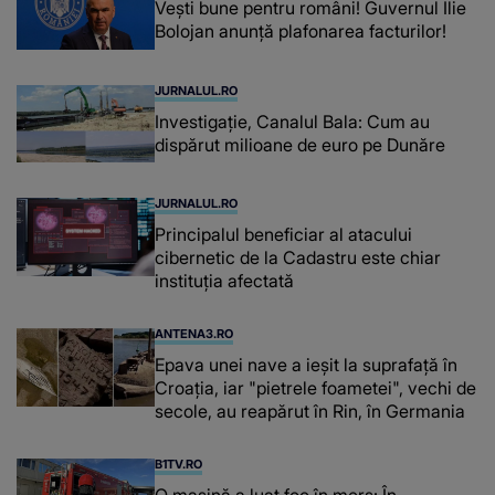
Vești bune pentru români! Guvernul Ilie
Bolojan anunță plafonarea facturilor!
JURNALUL.RO
Investigație, Canalul Bala: Cum au
dispărut milioane de euro pe Dunăre
JURNALUL.RO
Principalul beneficiar al atacului
cibernetic de la Cadastru este chiar
instituţia afectată
ANTENA3.RO
Epava unei nave a ieșit la suprafață în
Croația, iar "pietrele foametei", vechi de
secole, au reapărut în Rin, în Germania
B1TV.RO