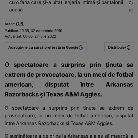
cu o fană care și-a uitat lenjeria intimă și pantalonii
cu o
acasă
aca
G.B.
Autor:
Publicat:
19:35, 02 octombrie 2019
Actualizat:
06:05, 27 iulie 2022
Distribuie
Adaugă-ne ca sursă preferată în Google
O spectatoare a surprins prin ţinuta sa
extrem de provocatoare, la un meci de fotbal
american, disputat între Arkansas
Razorbacks şi Texas A&M Aggies.
O spectatoare a surprins prin ţinuta sa extrem de
provocatoare, la un meci de fotbal american, disputat
între Arkansas Razorbacks şi Texas A&M Aggies.
O susţinătoare a celor de la Arkansas a ales să meargă la