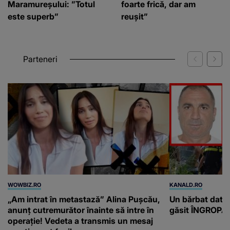
Maramureșului: ”Totul
foarte frică, dar am
este superb”
reușit”
Parteneri
WOWBIZ.RO
KANALD.RO
„Am intrat în metastază” Alina Pușcău,
Un bărbat dat di
anunț cutremurător înainte să intre în
găsit ÎNGROPAT 
operație! Vedeta a transmis un mesaj