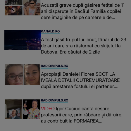
Acuzații grave după găsirea fetiței de 11
ani dispărute în Bacău! Familia copilei
cere imaginile de pe camerele de
supraveghere: „Nu s-a mai dus sora
mea...”
KANALD.RO
A fost găsit trupul lui Ionuț, tânărul de 23
de ani care s-a răsturnat cu skijetul la
Dubova. Era căutat de 2 zile
RADIOIMPULS.RO
Apropiații Danielei Florea SCOT LA
IVEALĂ DETALII CUTREMURĂTOARE
după arestarea fostului ei partener.
PRIN CE A FOST NEVOITĂ să treacă
românca ucisă în Italia și ascunsă în
RADIOIMPULS.RO
lada unui pat: " Îmi pare rău că nu am
VIDEO
Igor Cuciuc cântă despre
reușit să fac mai mult pentru ea și..."
profesorii care, prin răbdare și dăruire,
au contribuit la FORMAREA
OAMENILOR DE ASTĂZI. Ce spune