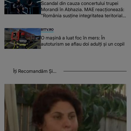
Scandal din cauza concertului trupei
Morandi în Abhazia. MAE reacționează:
"România susține integritatea teritorială
a Georgiei"
B1TV.RO
O maşină a luat foc în mers: În
autoturism se aflau doi adulți și un copil
Îți Recomandăm Și...