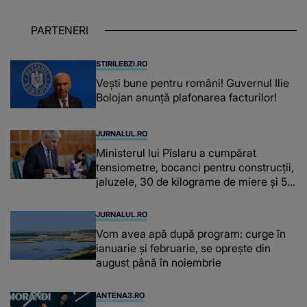
despre dascălii care lasă amprente
puternice ÎN SUFLETELE ELEVILOR,
PARTENERI
chiar și după trecerea anilor: "De
fiecare dată când..."
STIRILEBZI.RO
Vești bune pentru români! Guvernul Ilie
Bolojan anunță plafonarea facturilor!
JURNALUL.RO
Ministerul lui Pîslaru a cumpărat
tensiometre, bocanci pentru construcții,
jaluzele, 30 de kilograme de miere și 50
de kilograme de cafea
JURNALUL.RO
Vom avea apă după program: curge în
ianuarie și februarie, se oprește din
august până în noiembrie
ANTENA3.RO