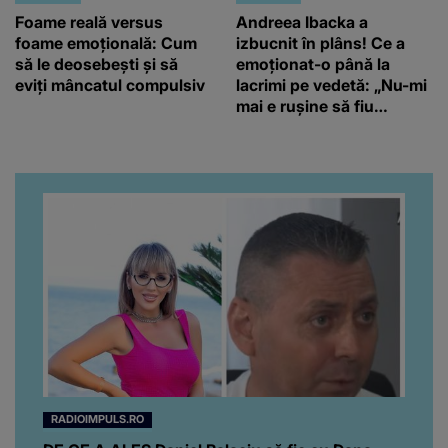
Foame reală versus
Andreea Ibacka a
foame emoțională: Cum
izbucnit în plâns! Ce a
să le deosebești și să
emoționat-o până la
eviți mâncatul compulsiv
lacrimi pe vedetă: „Nu-mi
mai e rușine să fiu
vulnerabilă”
RADIOIMPULS.RO