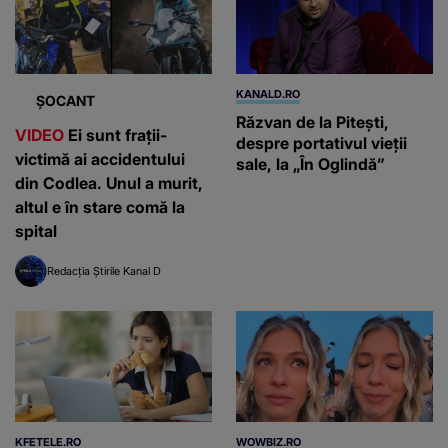
KANALD.RO
ȘOCANT
Răzvan de la Pitești,
VIDEO
Ei sunt frații-
despre portativul vieții
victimă ai accidentului
sale, la „În Oglindă”
din Codlea. Unul a murit,
altul e în stare comă la
spital
Redacția Știrile Kanal D
KFETELE.RO
WOWBIZ.RO