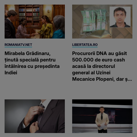
ROMANIATV.NET
LIBERTATEA.RO
Mirabela Grădinaru,
Procurorii DNA au găsit
ţinută specială pentru
500.000 de euro cash
întâlnirea cu preşedinta
acasă la directorul
Indiei
general al Uzinei
Mecanice Plopeni, dar și
două ceasuri Patek
Philippe și Rolex