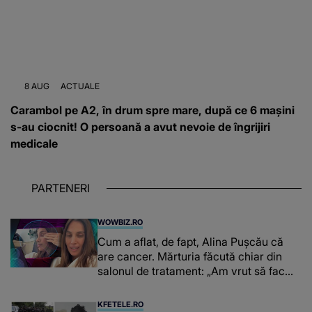
8 AUG
ACTUALE
Carambol pe A2, în drum spre mare, după ce 6 mașini
s-au ciocnit! O persoană a avut nevoie de îngrijiri
medicale
PARTENERI
WOWBIZ.RO
Cum a aflat, de fapt, Alina Pușcău că
are cancer. Mărturia făcută chiar din
salonul de tratament: „Am vrut să fac
niște genuflexiuni și a început să mă
înțepe sânul”
KFETELE.RO