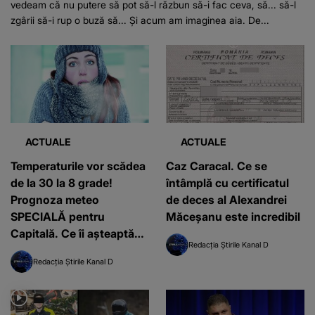
vedeam că nu putere să pot să-l răzbun să-i fac ceva, să... să-l
zgârii să-i rup o buză să... Şi acum am imaginea aia. De...
ACTUALE
ACTUALE
Temperaturile vor scădea
Caz Caracal. Ce se
de la 30 la 8 grade!
întâmplă cu certificatul
Prognoza meteo
de deces al Alexandrei
SPECIALĂ pentru
Măceșanu este incredibil
Capitală. Ce îi așteaptă
Redacția Știrile Kanal D
pe bucureșteni e
Redacția Știrile Kanal D
îngrozitor