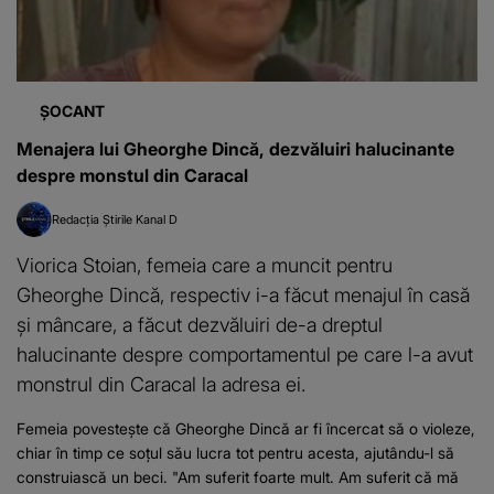
ȘOCANT
Menajera lui Gheorghe Dincă, dezvăluiri halucinante
despre monstul din Caracal
Redacția Știrile Kanal D
Viorica Stoian, femeia care a muncit pentru
Gheorghe Dincă, respectiv i-a făcut menajul în casă
și mâncare, a făcut dezvăluiri de-a dreptul
halucinante despre comportamentul pe care l-a avut
monstrul din Caracal la adresa ei.
Femeia povestește că Gheorghe Dincă ar fi încercat să o violeze,
chiar în timp ce soțul său lucra tot pentru acesta, ajutându-l să
construiască un beci. "Am suferit foarte mult. Am suferit că mă