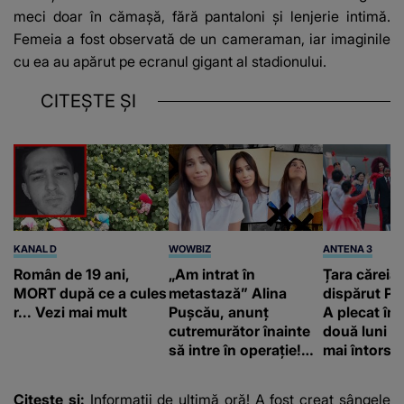
meci doar în cămaşă, fără pantaloni şi lenjerie intimă.
Femeia a fost observată de un cameraman, iar imaginile
cu ea au apărut pe ecranul gigant al stadionului.
CITEȘTE ȘI
KANAL D
WOWBIZ
ANTENA 3
Român de 19 ani,
„Am intrat în
Țara căreia 
MORT după ce a cules
metastază” Alina
dispărut Pr
r... Vezi mai mult
Pușcău, anunț
A plecat în
cutremurător înainte
două luni și
să intre în operație!
mai întors
Vedeta a transmis un
mesaj emoționant
Citeste si:
Informații de ultimă oră! A fost creat sângele