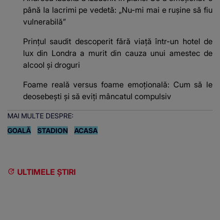
până la lacrimi pe vedetă: „Nu-mi mai e rușine să fiu
vulnerabilă”
Prințul saudit descoperit fără viață într-un hotel de
lux din Londra a murit din cauza unui amestec de
alcool și droguri
Foame reală versus foame emoțională: Cum să le
deosebești și să eviți mâncatul compulsiv
MAI MULTE DESPRE:
GOALĂ
STADION
ACASA
ULTIMELE ȘTIRI