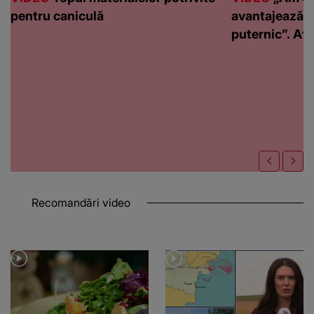
pentru caniculă
avantajează c
puternic”. Află
Recomandări video