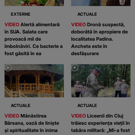
EXTERNE
ACTUALE
VIDEO
Alertă alimentară
VIDEO
Dronă suspectă,
în SUA. Salata care
doborâtă în apropiere de
provoacă mii de
localitatea Padina.
îmbolnăviri. Ce bacterie a
Ancheta este în
fost găsită în ea
desfășurare
ACTUALE
ACTUALE
VIDEO
Mănăstirea
VIDEO
Liceenii din Cluj
Bârsana, oază de liniște
trăiesc experiența vieții în
și spiritualitate în inima
tabăra militară: „Mi-a fost