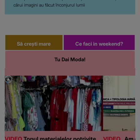
cărui imagini au făcut înconjurul lumii
Să crești mare
Ce faci in weekend?
Tu Dai Moda!
VIDEO
Topul materialelor potrivite
VIDEO
„Am de