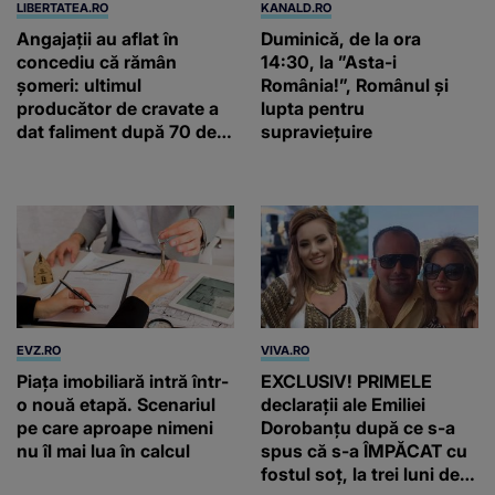
LIBERTATEA.RO
KANALD.RO
Angajații au aflat în
Duminică, de la ora
concediu că rămân
14:30, la ”Asta-i
șomeri: ultimul
România!”, Românul și
producător de cravate a
lupta pentru
dat faliment după 70 de
supraviețuire
ani, în Elveția
EVZ.RO
VIVA.RO
Piața imobiliară intră într-
EXCLUSIV! PRIMELE
o nouă etapă. Scenariul
declarații ale Emiliei
pe care aproape nimeni
Dorobanțu după ce s-a
nu îl mai lua în calcul
spus că s-a ÎMPĂCAT cu
fostul soț, la trei luni de