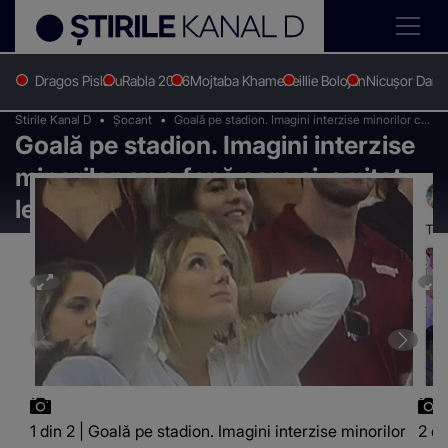
Dragos Pislaru
Rabla 2026
Mojtaba Khamenei
Ilie Bolojan
Nicușor Dan
Stirile Kanal D
Șocant
Goală pe stadion. Imagini interzise minorilor cu
Goală pe stadion. Imagini interzise
o fană care și-a uitat lenjeria intimă și pantalonii
acasă
minorilor cu o fană care și-a uitat
lenjeria intimă și pantalonii acasă
1 din 2 | Goală pe stadion. Imagini interzise minorilor
2 di