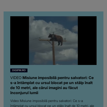
când au divorțat. Ce-a
putut să spună frumoasa
artistă i-a lăsat MASCĂ
pe toți. De data aceasta,
chiar a rupt tăcerea:
”Poate că aveam să ne
spunem, să ne...”
DIGIFM.RO
VIDEO
Misiune imposibilă pentru salvatori: Ce
s-a întâmplat cu ursul blocat pe un stâlp înalt
de 10 metri, ale cărui imagini au făcut
înconjurul lumii
Video Misiune imposibilă pentru salvatori: Ce s-a
întâmplat cu ursul blocat pe un stâlp înalt de 10 metri, ale