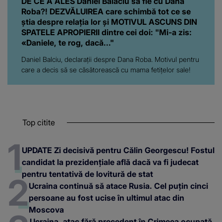
DE CE A ALES Daniel Balaciu să fie cu Dana
Roba?! DEZVĂLUIREA care schimbă tot ce se
știa despre relația lor și MOTIVUL ASCUNS DIN
SPATELE APROPIERII dintre cei doi: "Mi-a zis:
«Daniele, te rog, dacă..."
Daniel Balciu, declarații despre Dana Roba. Motivul pentru
care a decis să se căsătorească cu mama fetițelor sale!
Top citite
UPDATE Zi decisivă pentru Călin Georgescu! Fostul
candidat la prezidențiale află dacă va fi judecat
pentru tentativă de lovitură de stat
Ucraina continuă să atace Rusia. Cel puțin cinci
persoane au fost ucise în ultimul atac din
Moscova
Ucraina, atac fără precedent în Crimeea ocupată