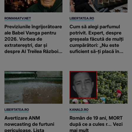
ROMANIATV.NET
LIBERTATEA.RO
Previziunile îngrijorătoare
Cum să alegi parfumul
ale Babei Vanga pentru
potrivit. Expert, despre
2026. Vorbea de
greșeala făcută de mulți
extratereștri, dar și
cumpărători: „Nu este
despre Al Treilea Război
suficient să-ți placă în
Mondial. Cât de departe
primul minut”
ar ajunge și AI-ul!
LIBERTATEA.RO
KANALD.RO
Avertizare ANM
Român de 19 ani, MORT
nowcasting de furtuni
după ce a cules r... Vezi
periculoase. Lista
mai mult