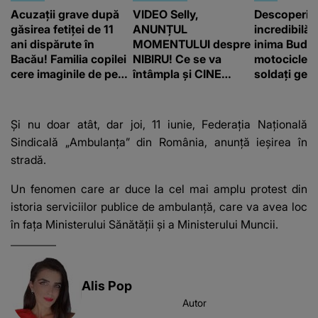
Acuzații grave după
VIDEO Selly,
Descoperir
găsirea fetiței de 11
ANUNȚUL
incredibilă 
ani dispărute în
MOMENTULUI despre
inima Budap
Bacău! Familia copilei
NIBIRU! Ce se va
motocicletă
cere imaginile de pe
întâmpla și CINE
soldați ger
camerele de
SUNT CEI VIZAȚI de
fost găsiți 
supraveghere: „Nu s-
această situație: "Îmi
a mai dus sora mea...”
e ciudă că..."
Și nu doar atât, dar joi, 11 iunie, Federația Națională
Sindicală „Ambulanța” din România, anunță ieșirea în
stradă.
Un fenomen care ar duce la cel mai amplu protest din
istoria serviciilor publice de ambulanță, care va avea loc
în fața Ministerului Sănătății și a Ministerului Muncii.
Alis Pop
Autor