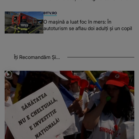
a Georgiei"
B1TV.RO
O maşină a luat foc în mers: În
autoturism se aflau doi adulți și un copil
Îți Recomandăm Și...