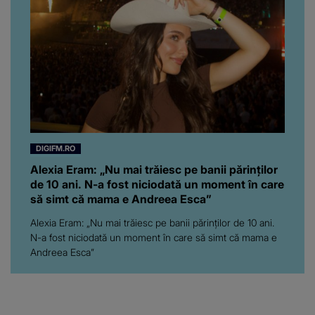
vine să creadă că s-a
ajuns până aici, dar e
adevărat, au făcut-o și pe
asta! Și ce a ieșit la iveală
ar fi prea mult pentru
oricine: "Cu… mine, fata
româncă...”
DIGIFM.RO
Alexia Eram: „Nu mai trăiesc pe banii părinților
de 10 ani. N-a fost niciodată un moment în care
să simt că mama e Andreea Esca”
Alexia Eram: „Nu mai trăiesc pe banii părinților de 10 ani.
N-a fost niciodată un moment în care să simt că mama e
Andreea Esca”