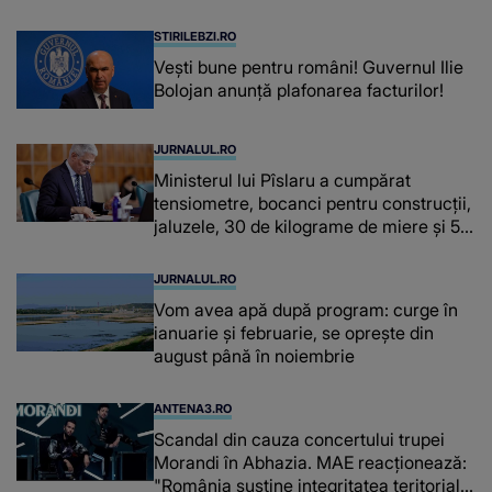
fiecare dată când..."
STIRILEBZI.RO
Vești bune pentru români! Guvernul Ilie
Bolojan anunță plafonarea facturilor!
JURNALUL.RO
Ministerul lui Pîslaru a cumpărat
tensiometre, bocanci pentru construcții,
jaluzele, 30 de kilograme de miere și 50
de kilograme de cafea
JURNALUL.RO
Vom avea apă după program: curge în
ianuarie și februarie, se oprește din
august până în noiembrie
ANTENA3.RO
Scandal din cauza concertului trupei
Morandi în Abhazia. MAE reacționează:
"România susține integritatea teritorială