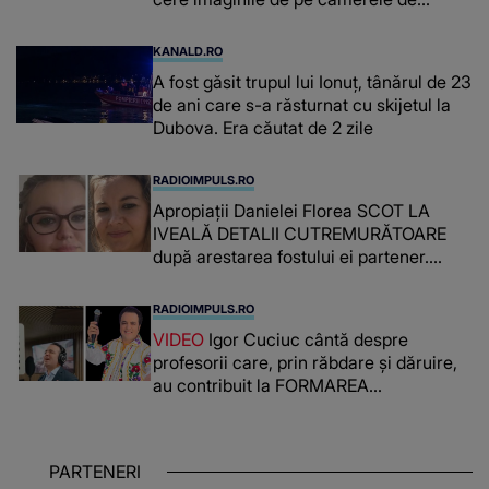
supraveghere: „Nu s-a mai dus sora
mea...”
KANALD.RO
A fost găsit trupul lui Ionuț, tânărul de 23
de ani care s-a răsturnat cu skijetul la
Dubova. Era căutat de 2 zile
RADIOIMPULS.RO
Apropiații Danielei Florea SCOT LA
IVEALĂ DETALII CUTREMURĂTOARE
după arestarea fostului ei partener.
PRIN CE A FOST NEVOITĂ să treacă
românca ucisă în Italia și ascunsă în
RADIOIMPULS.RO
lada unui pat: " Îmi pare rău că nu am
VIDEO
Igor Cuciuc cântă despre
reușit să fac mai mult pentru ea și..."
profesorii care, prin răbdare și dăruire,
au contribuit la FORMAREA
OAMENILOR DE ASTĂZI. Ce spune
despre dascălii care lasă amprente
puternice ÎN SUFLETELE ELEVILOR,
PARTENERI
chiar și după trecerea anilor: "De