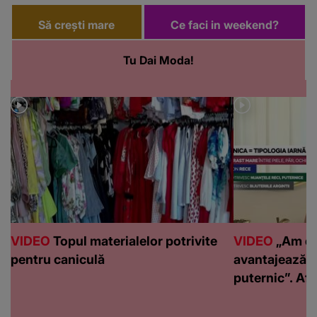
Să crești mare
Ce faci in weekend?
Tu Dai Moda!
VIDEO
Topul materialelor potrivite
VIDEO
„Am de
pentru caniculă
avantajează c
puternic”. Află