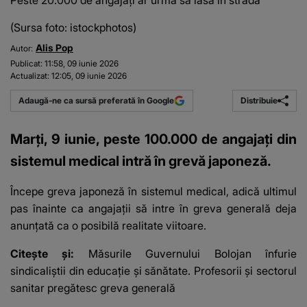
Peste 20.000 de angajați ar urma să iasă în stradă
(Sursa foto: istockphotos)
Alis Pop
Autor:
Publicat:
11:58, 09 iunie 2026
Actualizat:
12:05, 09 iunie 2026
Distribuie
Adaugă-ne ca sursă preferată în Google
Marți, 9 iunie, peste 100.000 de angajați din
sistemul medical intră în grevă japoneză.
Începe greva japoneză în sistemul medical, adică ultimul
pas înainte ca angajații să intre în greva generală deja
anunțată ca o posibilă realitate viitoare.
Citește și:
Măsurile Guvernului Bolojan înfurie
sindicaliștii din educație și sănătate. Profesorii și sectorul
sanitar pregătesc greva generală