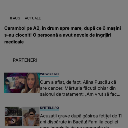
8 AUG
ACTUALE
Carambol pe A2, în drum spre mare, după ce 6 mașini
s-au ciocnit! O persoană a avut nevoie de îngrijiri
medicale
PARTENERI
WOWBIZ.RO
Cum a aflat, de fapt, Alina Pușcău că
are cancer. Mărturia făcută chiar din
salonul de tratament: „Am vrut să fac
niște genuflexiuni și a început să mă
înțepe sânul”
KFETELE.RO
Acuzații grave după găsirea fetiței de 11
ani dispărute în Bacău! Familia copilei
cere imaginile de pe camerele de