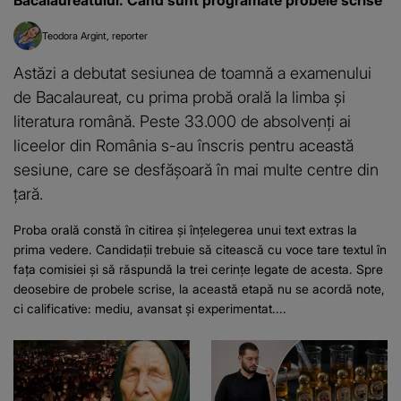
Teodora Argint
reporter
Astăzi a debutat sesiunea de toamnă a examenului
de Bacalaureat, cu prima probă orală la limba și
literatura română. Peste 33.000 de absolvenți ai
liceelor din România s-au înscris pentru această
sesiune, care se desfășoară în mai multe centre din
țară.
Proba orală constă în citirea și înțelegerea unui text extras la
prima vedere. Candidații trebuie să citească cu voce tare textul în
fața comisiei și să răspundă la trei cerințe legate de acesta. Spre
deosebire de probele scrise, la această etapă nu se acordă note,
ci calificative: mediu, avansat și experimentat....