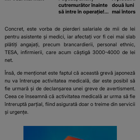
cutremurător înainte
două luni și
să intre în operație!
mai întors
Vedeta a transmis un
mesaj emoționant
Concret, este vorba de pierderi salariale de mii de lei
fanilor
pentru asistente și medici, iar afectați vor fi cei mai slab
plătiți angajați, precum brancardierii, personal ethnic,
TESA, infirmierii, care acum câștigă 3000-4000 de lei
net.
Însă, de menționat este faptul că această grevă japoneză
nu va întrerupe activitatea medicală, dar este posibil să
fie urmară și de declanșarea unei greve de avertisment.
Ceea ce înseamnă că activitatea medicală ar urma să fie
întreruptă parțial, fiind asigurată doar o treime din servicii
și urgențe.