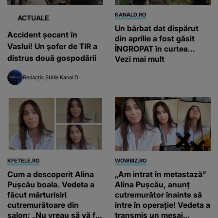
KANALD.RO
ACTUALE
Un bărbat dat dispărut
Accident șocant în
din aprilie a fost găsit
Vaslui! Un șofer de TIR a
ÎNGROPAT în curtea...
distrus două gospodării
Vezi mai mult
Redacția Știrile Kanal D
KFETELE.RO
WOWBIZ.RO
Cum a descoperit Alina
„Am intrat în metastază”
Pușcău boala. Vedeta a
Alina Pușcău, anunț
făcut mărturisiri
cutremurător înainte să
cutremurătoare din
intre în operație! Vedeta a
salon: „Nu vreau să vă fie
transmis un mesaj