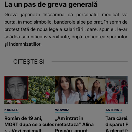
La un pas de greva generală
Greva japoneză înseamnă că personalul medical va
purta, în mod simbolic, banderole albe pe braț, în semn de
protest față de noua lege a salarizării, care, spun ei, le-ar
scădea semnificativ veniturile, după reducerea sporurilor
și indemnizațiilor.
CITEȘTE ȘI
KANAL D
WOWBIZ
ANTENA 3
Român de 19 ani,
„Am intrat în
Țara căreia 
MORT după ce a cules
metastază” Alina
dispărut Pr
r... Vezi mai mult
Pușcău, anunț
A plecat în