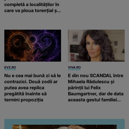
completă a localităților în
care va ploua torențial și
cu grindină
EVZ.RO
VIVA.RO
Nu e cea mai bună zi să le
E din nou SCANDAL între
contrazici. Două zodii ar
Mihaela Rădulescu și
putea avea replica
părinții lui Felix
pregătită înainte să
Baumgartner, dar de data
termini propoziția
aceasta gestul familiei
regretatului ei iubit a
înfuriat-o pe vedeta
noastră! Fostei
prezentatoare nici că-i