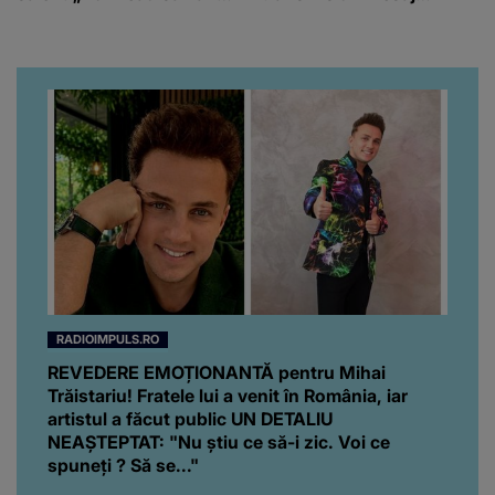
milă de mine.”
emoționant fanilor
RADIOIMPULS.RO
REVEDERE EMOȚIONANTĂ pentru Mihai
Trăistariu! Fratele lui a venit în România, iar
artistul a făcut public UN DETALIU
NEAȘTEPTAT: "Nu știu ce să-i zic. Voi ce
spuneți ? Să se..."