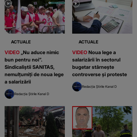
ACTUALE
ACTUALE
VIDEO
„Nu aduce nimic
VIDEO
Noua lege a
bun pentru noi”.
salarizării în sectorul
Sindicaliștii SANITAS,
bugetar stârnește
nemulțumiți de noua lege
controverse și proteste
a salarizării
Redacția Știrile Kanal D
Redacția Știrile Kanal D