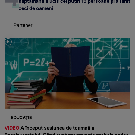
săptămână a ucis cel puțin 15 persoane și a rănit
zeci de oameni
Parteneri
EDUCAȚIE
VIDEO
A început sesiunea de toamnă a
Bacalaureatului. Când sunt programate probele scrise