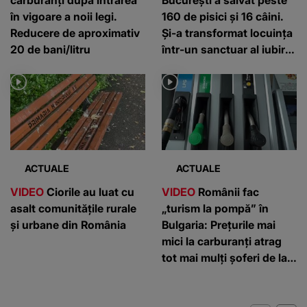
carburanți după intrarea
București a salvat peste
în vigoare a noii legi.
160 de pisici și 16 câini.
Reducere de aproximativ
Și-a transformat locuința
20 de bani/litru
într-un sanctuar al iubirii
pentru animale
ACTUALE
ACTUALE
VIDEO
Ciorile au luat cu
VIDEO
Românii fac
asalt comunitățile rurale
„turism la pompă” în
și urbane din România
Bulgaria: Prețurile mai
mici la carburanți atrag
tot mai mulți șoferi de la
graniță