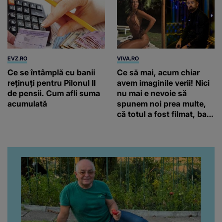
EVZ.RO
VIVA.RO
Ce se întâmplă cu banii
Ce să mai, acum chiar
reținuți pentru Pilonul II
avem imaginile verii! Nici
de pensii. Cum afli suma
nu mai e nevoie să
acumulată
spunem noi prea multe,
că totul a fost filmat, ba
chiar artistul și-a întrebat
iubita dacă e adevărat! Și
da, frumoasa iubită a lui
Florin Ristei e...