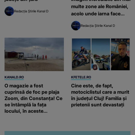
multe zone ale României,
Redacția Știrile Kanal D
acolo unde iarna face
legea, iar zăpada a
Redacția Știrile Kanal D
acoperit tot
KANALD.RO
KFETELE.RO
O magazie a fost
Cine este, de fapt,
cuprinsă de foc pe plaja
motociclistul care a murit
Zoom, din Constanța! Ce
în județul Cluj! Familia și
se întâmplă la fața
prietenii sunt devastați
locului, în aceste
momente