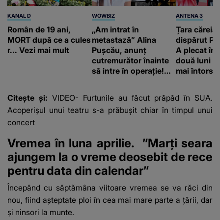
KANAL D
WOWBIZ
ANTENA 3
Român de 19 ani,
„Am intrat în
Țara căreia 
MORT după ce a cules
metastază” Alina
dispărut Pr
r... Vezi mai mult
Pușcău, anunț
A plecat în
cutremurător înainte
două luni și
să intre în operație!
mai întors
Vedeta a transmis un
mesaj emoționant
Citește și:
VIDEO- Furtunile au făcut prăpăd în SUA.
fanilor
Acoperișul unui teatru s-a prăbușit chiar în timpul unui
concert
Vremea în luna aprilie. ”Marți seara
ajungem la o vreme deosebit de rece
pentru data din calendar”
Începând cu săptămâna viitoare vremea se va răci din
nou, fiind așteptate ploi în cea mai mare parte a țării, dar
și ninsori la munte.