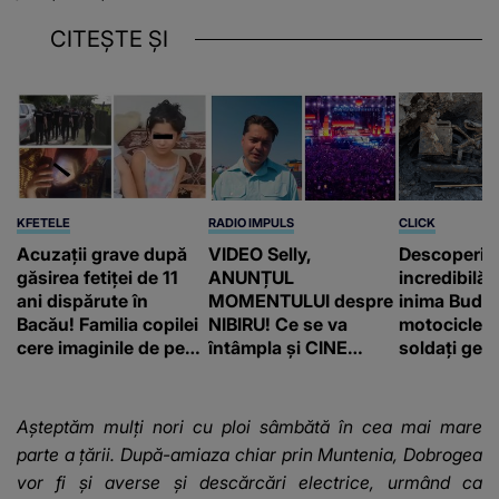
CITEȘTE ȘI
KFETELE
RADIO IMPULS
CLICK
Acuzații grave după
VIDEO Selly,
Descoperir
găsirea fetiței de 11
ANUNȚUL
incredibilă 
ani dispărute în
MOMENTULUI despre
inima Budap
Bacău! Familia copilei
NIBIRU! Ce se va
motocicletă
cere imaginile de pe
întâmpla și CINE
soldați ger
camerele de
SUNT CEI VIZAȚI de
fost găsiți 
supraveghere: „Nu s-
această situație: "Îmi
a mai dus sora mea...”
e ciudă că..."
Așteptăm mulți nori cu ploi sâmbătă în cea mai mare
parte a țării. După-amiaza chiar prin Muntenia, Dobrogea
vor fi și averse și descărcări electrice, urmând ca