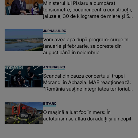
Ministerul lui Pîslaru a cumpărat
tensiometre, bocanci pentru construcții,
jaluzele, 30 de kilograme de miere și 50
de kilograme de cafea
JURNALUL.RO
Vom avea apă după program: curge în
ianuarie și februarie, se oprește din
august până în noiembrie
ANTENA3.RO
Scandal din cauza concertului trupei
Morandi în Abhazia. MAE reacționează:
"România susține integritatea teritorială
a Georgiei"
B1TV.RO
O maşină a luat foc în mers: În
autoturism se aflau doi adulți și un copil