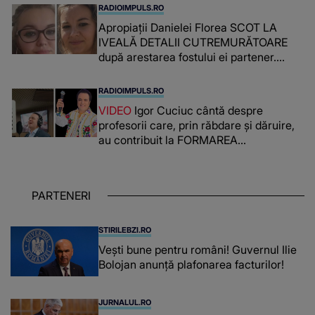
RADIOIMPULS.RO
Apropiații Danielei Florea SCOT LA
IVEALĂ DETALII CUTREMURĂTOARE
după arestarea fostului ei partener.
PRIN CE A FOST NEVOITĂ să treacă
românca ucisă în Italia și ascunsă în
RADIOIMPULS.RO
lada unui pat: " Îmi pare rău că nu am
VIDEO
Igor Cuciuc cântă despre
reușit să fac mai mult pentru ea și..."
profesorii care, prin răbdare și dăruire,
au contribuit la FORMAREA
OAMENILOR DE ASTĂZI. Ce spune
despre dascălii care lasă amprente
puternice ÎN SUFLETELE ELEVILOR,
PARTENERI
chiar și după trecerea anilor: "De
fiecare dată când..."
STIRILEBZI.RO
Vești bune pentru români! Guvernul Ilie
Bolojan anunță plafonarea facturilor!
JURNALUL.RO