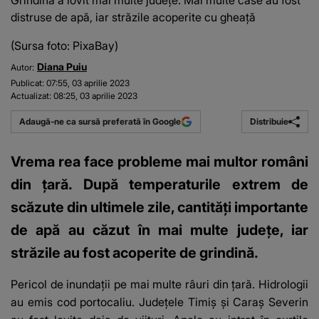
Grindina a lovit mai multe județe. Mai multe case au fost
distruse de apă, iar străzile acoperite cu gheață
(Sursa foto: PixaBay)
Diana Puiu
Autor:
Publicat:
07:55, 03 aprilie 2023
Actualizat:
08:25, 03 aprilie 2023
Distribuie
Adaugă-ne ca sursă preferată în Google
Vrema rea face probleme mai multor români
din țară. După temperaturile extrem de
scăzute din ultimele zile, cantități importante
de apă au căzut în mai multe județe, iar
străzile au fost acoperite de grindină.
Pericol de inundații pe mai multe râuri din țară. Hidrologii
au emis cod portocaliu. Județele Timiș și Caraș Severin