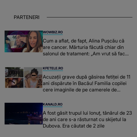
PARTENERI
WOWBIZ.RO
Cum a aflat, de fapt, Alina Pușcău că
are cancer. Mărturia făcută chiar din
salonul de tratament: „Am vrut să fac
niște genuflexiuni și a început să mă
înțepe sânul”
KFETELE.RO
Acuzații grave după găsirea fetiței de 11
ani dispărute în Bacău! Familia copilei
cere imaginile de pe camerele de
supraveghere: „Nu s-a mai dus sora
mea...”
KANALD.RO
A fost găsit trupul lui Ionuț, tânărul de 23
de ani care s-a răsturnat cu skijetul la
Dubova. Era căutat de 2 zile