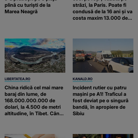
plină cu turişti de la
străzi, la Paris. Poate fi
Marea Neagră
condusă de la 16 ani și va
costa maxim 13.000 de
euro
LIBERTATEA.RO
KANALD.RO
China ridică cel mai mare
Incident rutier cu patru
baraj din lume, de
mașini pe A1! Traficul a
168.000.000.000 de
fost deviat pe o singură
dolari, la 4.500 de metri
bandă, în apropiere de
altitudine, în Tibet. Când
Sibiu
va funcționa