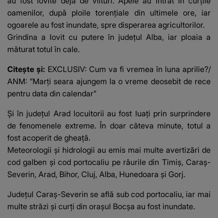
au fost lovite deja de viituri. Apele au intrat în curțile
oamenilor, după ploile torențiale din ultimele ore, iar
ogoarele au fost inundate, spre disperarea agricultorilor.
Grindina a lovit cu putere în județul Alba, iar ploaia a
măturat totul în cale.
Citește și:
EXCLUSIV: Cum va fi vremea în luna aprilie?/
ANM: ”Marți seara ajungem la o vreme deosebit de rece
pentru data din calendar”
Și în județul Arad locuitorii au fost luați prin surprindere
de
fenomenele extreme
. În doar câteva minute, totul a
fost acoperit de gheață.
Meteorologii și hidrologii au emis mai multe avertizări de
cod galben și cod portocaliu pe râurile din Timiș, Caraș-
Severin, Arad, Bihor, Cluj, Alba, Hunedoara și Gorj.
Județul Caraș-Severin se află sub cod portocaliu, iar mai
multe străzi și curți din orașul Bocșa au fost inundate.