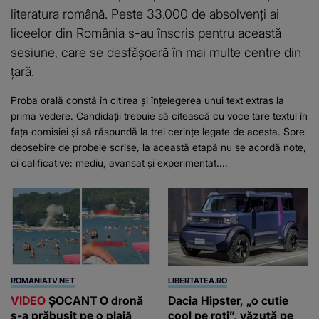
literatura română. Peste 33.000 de absolvenți ai
liceelor din România s-au înscris pentru această
sesiune, care se desfășoară în mai multe centre din
țară.
Proba orală constă în citirea și înțelegerea unui text extras la
prima vedere. Candidații trebuie să citească cu voce tare textul în
fața comisiei și să răspundă la trei cerințe legate de acesta. Spre
deosebire de probele scrise, la această etapă nu se acordă note,
ci calificative: mediu, avansat și experimentat....
ROMANIATV.NET
LIBERTATEA.RO
VIDEO
ŞOCANT O dronă
Dacia Hipster, „o cutie
s-a prăbuşit pe o plajă
cool pe roți”, văzută pe