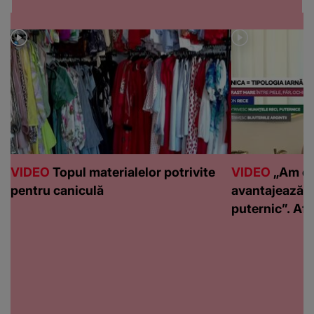
VIDEO
Topul materialelor potrivite
VIDEO
„Am de
pentru caniculă
avantajează c
puternic”. Află