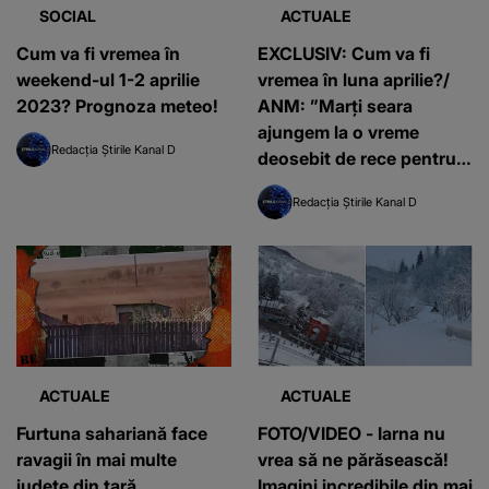
SOCIAL
ACTUALE
Cum va fi vremea în
EXCLUSIV: Cum va fi
weekend-ul 1-2 aprilie
vremea în luna aprilie?/
2023? Prognoza meteo!
ANM: ”Marți seara
ajungem la o vreme
Redacția Știrile Kanal D
deosebit de rece pentru
data din calendar”
Redacția Știrile Kanal D
ACTUALE
ACTUALE
Furtuna sahariană face
FOTO/VIDEO - Iarna nu
ravagii în mai multe
vrea să ne părăsească!
județe din țară
Imagini incredibile din mai