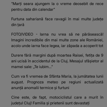
”Marți seara ajungem la o vreme deosebit de rece
pentru data din calendar”
Furtuna sahariană face ravagii în mai multe județe
din țară
FOTO/VIDEO - Iarna nu vrea să ne părăsească!
Imagini incredibile din mai multe zone ale României,
acolo unde iarna face legea, iar zăpada a acoperit tot
Durere fără margini după moartea Raisei, fetița de 9
ani ucisă în accidentul de la Cluj. Mesajul sfâșietor al
mamei sale: „Te iubim…”
Cum va fi vremea de Sfânta Maria, la jumătatea lunii
august. Prognoza meteo pe regiuni actualizată
anunță anomalii termice și furtuni
Cine este, de fapt, motociclistul care a murit în
județul Cluj! Familia și prietenii sunt devastați