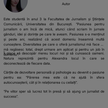
Autor
Este studentă în anul 3 la Facultatea de Jurnalism și Științele
Comunicării, Universitatea din București. ”Pasiunea pentru
jurnalism o am încă de mică, atunci când scriam în jurnale
gânduri, idei și dorințe pe care le aveam. Pasiunea s-a menținut
și peste ani, realizând că acest domeniu înseamnă multă
cunoaștere. Diversitatea pe care o oferă jurnalismul mă face să
mă regăsesc total, drept urmare am aplicat și pentru un job în
Îi place să descopăr mereu locuri noi și să cunoască oameni.
domeniu”.
Natura reprezintă pentru Alexandra locul în care se
deconectează de fiecare data.
Cărțile de dezvoltare personală și psihologie au devenit o pasiune
pentru ea: ”Părerea mea este că ne ajută în sfera
autocunoașterii, cât și în relaționarea cu ceilalți”.
”Pe viitor sper să lucrez tot în presă și să ajung un jurnalist de
success”.