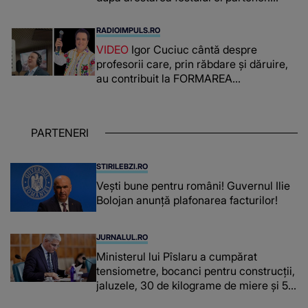
PRIN CE A FOST NEVOITĂ să treacă
românca ucisă în Italia și ascunsă în
RADIOIMPULS.RO
lada unui pat: " Îmi pare rău că nu am
VIDEO
Igor Cuciuc cântă despre
reușit să fac mai mult pentru ea și..."
profesorii care, prin răbdare și dăruire,
au contribuit la FORMAREA
OAMENILOR DE ASTĂZI. Ce spune
despre dascălii care lasă amprente
puternice ÎN SUFLETELE ELEVILOR,
PARTENERI
chiar și după trecerea anilor: "De
fiecare dată când..."
STIRILEBZI.RO
Vești bune pentru români! Guvernul Ilie
Bolojan anunță plafonarea facturilor!
JURNALUL.RO
Ministerul lui Pîslaru a cumpărat
tensiometre, bocanci pentru construcții,
jaluzele, 30 de kilograme de miere și 50
de kilograme de cafea