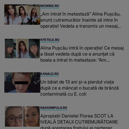
WOWBIZ.RO
„Am intrat în metastază” Alina Pușcău,
anunț cutremurător înainte să intre în
operație! Vedeta a transmis un mesaj
emoționant fanilor
KFETELE.RO
Alina Pușcău intră în operație! Ce mesaj
a lăsat vedeta după ce a anunțat că
boala a intrat în metastaze: “Am
cancer!”
KANALD.RO
Un băiat de 13 ani și-a pierdut viața
după ce a mâncat o bucată de brânză
contaminată cu E. coli
RADIOIMPULS.RO
Apropiații Danielei Florea SCOT LA
IVEALĂ DETALII CUTREMURĂTOARE
după arestarea fostului ei partener.