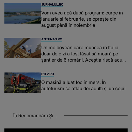
JURNALUL.RO
Vom avea apă după program: curge în
ianuarie și februarie, se oprește din
august până în noiembrie
ANTENA3.RO
Un moldovean care muncea în Italia
doar de o zi a fost lăsat să moară pe
şantier de 6 români. Aceștia riscă acum
închisoarea
B1TV.RO
O maşină a luat foc în mers: În
autoturism se aflau doi adulți și un copil
Îți Recomandăm Și...