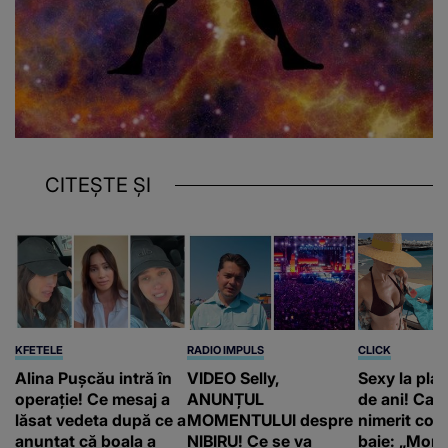
CITEȘTE ȘI
KFETELE
RADIO IMPULS
CLICK
Alina Pușcău intră în
VIDEO Selly,
Sexy la plaj
operație! Ce mesaj a
ANUNȚUL
de ani! Car
lăsat vedeta după ce a
MOMENTULUI despre
nimerit cos
anunțat că boala a
NIBIRU! Ce se va
baie: „Moni