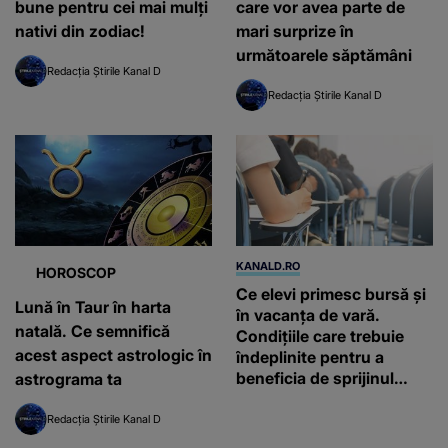
bune pentru cei mai mulți
care vor avea parte de
nativi din zodiac!
mari surprize în
următoarele săptămâni
Redacția Știrile Kanal D
Redacția Știrile Kanal D
KANALD.RO
HOROSCOP
Ce elevi primesc bursă și
Lună în Taur în harta
în vacanța de vară.
natală. Ce semnifică
Condițiile care trebuie
acest aspect astrologic în
îndeplinite pentru a
beneficia de sprijinul
astrograma ta
financiar
Redacția Știrile Kanal D