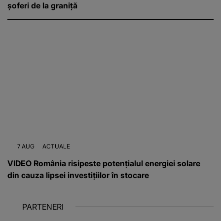
șoferi de la graniță
7 AUG
ACTUALE
VIDEO România risipeste potențialul energiei solare
din cauza lipsei investițiilor în stocare
PARTENERI