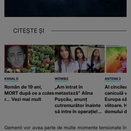
CITEȘTE ȘI
KANAL D
WOWBIZ
ANTENA 3
Român de 19 ani,
„Am intrat în
Al cincilea 
MORT după ce a cules
metastază” Alina
caniculă va
r... Vezi mai mult
Pușcău, anunț
Europa să
cutremurător înainte
viitoare. H
să intre în operație!
domului de 
Vedeta a transmis un
care va adu
mesaj emoționant
42 de grade
Gemenii vor avea parte de multe momente tensionate în
fanilor