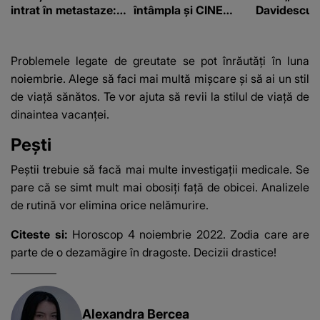
intrat în metastaze:
întâmpla și CINE
Davidescu e
“Am cancer!”
SUNT CEI VIZAȚI de
această situație: "Îmi
e ciudă că..."
Problemele legate de greutate se pot înrăutăți în luna
noiembrie. Alege să faci mai multă mișcare și să ai un stil
de viață sănătos. Te vor ajuta să revii la stilul de viață de
dinaintea vacanței.
Pești
Peștii trebuie să facă mai multe investigații medicale. Se
pare că se simt mult mai obosiți față de obicei. Analizele
de rutină vor elimina orice nelămurire.
Citeste si:
Horoscop 4 noiembrie 2022. Zodia care are
parte de o dezamăgire în dragoste. Decizii drastice!
Alexandra Bercea