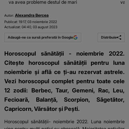
va avea probleme destul de mari
va 
Alexandra Bercea
Autor:
Publicat:
19:17, 03 noiembrie 2022
Actualizat:
04:40, 03 august 2023
Distribuie
Adaugă-ne ca sursă preferată în Google
Horoscopul sănătății - noiembrie 2022.
Citește horoscopul sănătății pentru luna
noiembrie și află ce ţi-au rezervat astrele.
Vezi horoscopul complet pentru toate cele
12 zodii: Berbec, Taur, Gemeni, Rac, Leu,
Fecioară, Balanță, Scorpion, Săgetător,
Capricorn, Vărsător și Pești.
Horoscopul sănătății- noiembrie 2022
. Luna noiembrie
vine pentru mulți nativi cu oboseală. Majoritatea nativilor