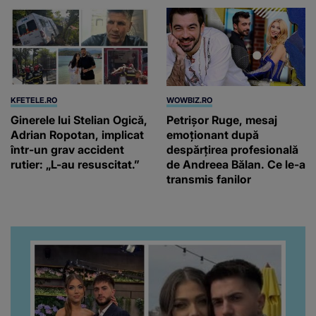
KFETELE.RO
WOWBIZ.RO
Ginerele lui Stelian Ogică,
Petrișor Ruge, mesaj
Adrian Ropotan, implicat
emoționant după
într-un grav accident
despărțirea profesională
rutier: „L-au resuscitat.”
de Andreea Bălan. Ce le-a
transmis fanilor