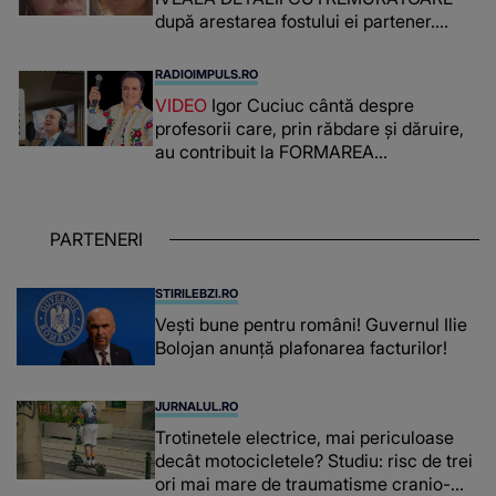
după arestarea fostului ei partener.
PRIN CE A FOST NEVOITĂ să treacă
românca ucisă în Italia și ascunsă în
RADIOIMPULS.RO
lada unui pat: " Îmi pare rău că nu am
VIDEO
Igor Cuciuc cântă despre
reușit să fac mai mult pentru ea și..."
profesorii care, prin răbdare și dăruire,
au contribuit la FORMAREA
OAMENILOR DE ASTĂZI. Ce spune
despre dascălii care lasă amprente
puternice ÎN SUFLETELE ELEVILOR,
PARTENERI
chiar și după trecerea anilor: "De
fiecare dată când..."
STIRILEBZI.RO
Vești bune pentru români! Guvernul Ilie
Bolojan anunță plafonarea facturilor!
JURNALUL.RO
Trotinetele electrice, mai periculoase
decât motocicletele? Studiu: risc de trei
ori mai mare de traumatisme cranio-