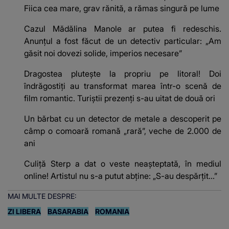
Fiica cea mare, grav rănită, a rămas singură pe lume
Cazul Mădălina Manole ar putea fi redeschis.
Anunțul a fost făcut de un detectiv particular: „Am
găsit noi dovezi solide, imperios necesare”
Dragostea plutește la propriu pe litoral! Doi
îndrăgostiți au transformat marea într-o scenă de
film romantic. Turiștii prezenți s-au uitat de două ori
Un bărbat cu un detector de metale a descoperit pe
câmp o comoară romană „rară”, veche de 2.000 de
ani
Culiță Sterp a dat o veste neașteptată, în mediul
online! Artistul nu s-a putut abține: „S-au despărțit...”
MAI MULTE DESPRE:
ZI LIBERA
BASARABIA
ROMANIA