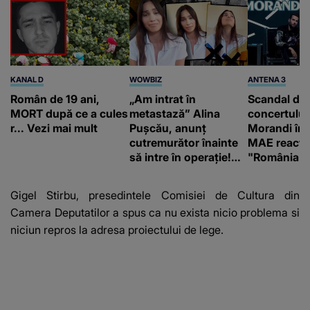
KANAL D
WOWBIZ
ANTENA 3
Român de 19 ani,
„Am intrat în
Scandal di
MORT după ce a cules
metastază” Alina
concertului
r... Vezi mai mult
Pușcău, anunț
Morandi în 
cutremurător înainte
MAE reacți
să intre în operație!
"România s
Vedeta a transmis un
integritatea 
mesaj emoționant
a Georgiei"
Gigel Stirbu, presedintele Comisiei de Cultura din
fanilor
Camera Deputatilor a spus ca nu exista nicio problema si
niciun repros la adresa proiectului de lege.