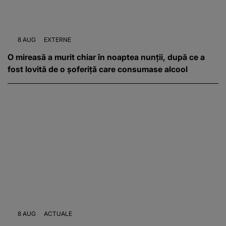
8 AUG
EXTERNE
O mireasă a murit chiar în noaptea nunții, după ce a
fost lovită de o șoferiță care consumase alcool
8 AUG
ACTUALE