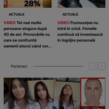
ACTUALE
ACTUALE
VIDEO
Tot mai multe
VIDEO
Frumusețea nu
persoane singure după
intră în criză. Femeile
40 de ani. Provocările cu
continuă să investească
care se confruntă
în îngrijire personală
oamenii atunci când vor
să înceapă o relație
Parteneri