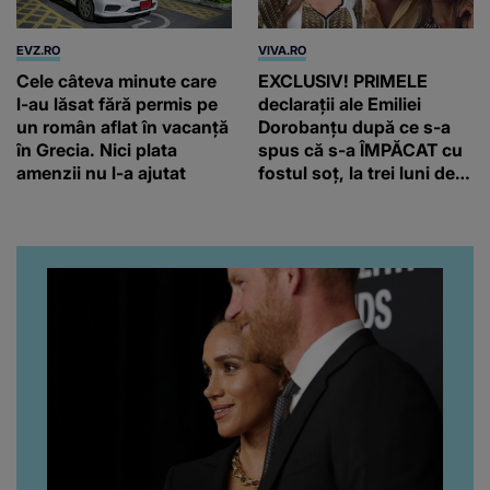
EVZ.RO
VIVA.RO
Cele câteva minute care
EXCLUSIV! PRIMELE
l-au lăsat fără permis pe
declarații ale Emiliei
un român aflat în vacanță
Dorobanțu după ce s-a
în Grecia. Nici plata
spus că s-a ÎMPĂCAT cu
amenzii nu l-a ajutat
fostul soț, la trei luni de
când au divorțat. Ce-a
putut să spună frumoasa
artistă i-a lăsat MASCĂ
pe toți. De data aceasta,
chiar a rupt tăcerea:
”Poate că aveam să ne
spunem, să ne...”