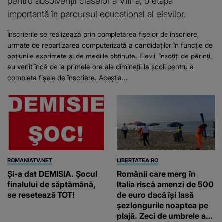
pentru absolvenții claselor a VIII-a, o etapă
importantă în parcursul educațional al elevilor.
Înscrierile se realizează prin completarea fișelor de înscriere,
urmate de repartizarea computerizată a candidaților în funcție de
opțiunile exprimate și de mediile obținute. Elevii, însoțiți de părinți,
au venit încă de la primele ore ale dimineții la școli pentru a
completa fișele de înscriere. Aceștia...
ROMANIATV.NET
LIBERTATEA.RO
Şi-a dat DEMISIA. Şocul
Românii care merg în
finalului de săptămână,
Italia riscă amenzi de 500
se resetează TOT!
de euro dacă își lasă
șezlongurile noaptea pe
plajă. Zeci de umbrele au