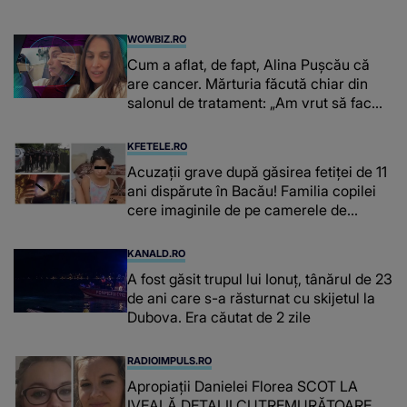
WOWBIZ.RO
Cum a aflat, de fapt, Alina Pușcău că
are cancer. Mărturia făcută chiar din
salonul de tratament: „Am vrut să fac
niște genuflexiuni și a început să mă
înțepe sânul”
KFETELE.RO
Acuzații grave după găsirea fetiței de 11
ani dispărute în Bacău! Familia copilei
cere imaginile de pe camerele de
supraveghere: „Nu s-a mai dus sora
mea...”
KANALD.RO
A fost găsit trupul lui Ionuț, tânărul de 23
de ani care s-a răsturnat cu skijetul la
Dubova. Era căutat de 2 zile
RADIOIMPULS.RO
Apropiații Danielei Florea SCOT LA
IVEALĂ DETALII CUTREMURĂTOARE