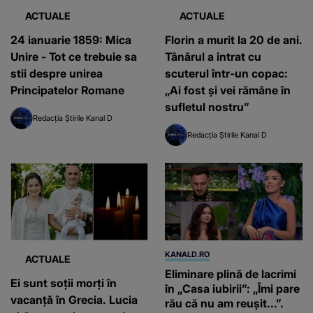
ACTUALE
ACTUALE
24 ianuarie 1859: Mica
Florin a murit la 20 de ani.
Unire - Tot ce trebuie sa
Tânărul a intrat cu
stii despre unirea
scuterul într-un copac:
Principatelor Romane
„Ai fost și vei rămâne în
sufletul nostru”
Redacția Știrile Kanal D
Redacția Știrile Kanal D
KANALD.RO
ACTUALE
Eliminare plină de lacrimi
Ei sunt soții morți în
în „Casa iubirii”: „Îmi pare
vacanță în Grecia. Lucia
rău că nu am reușit...”.