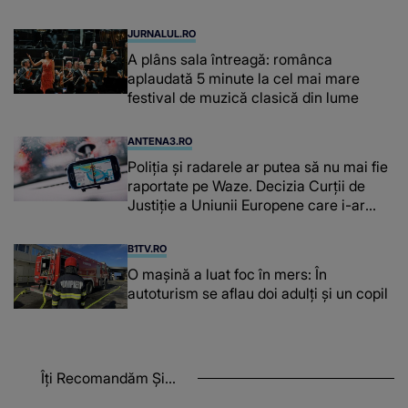
cerebrale
JURNALUL.RO
A plâns sala întreagă: românca
aplaudată 5 minute la cel mai mare
festival de muzică clasică din lume
ANTENA3.RO
Poliţia şi radarele ar putea să nu mai fie
raportate pe Waze. Decizia Curţii de
Justiție a Uniunii Europene care i-ar
afecta pe şoferi
B1TV.RO
O maşină a luat foc în mers: În
autoturism se aflau doi adulți și un copil
Îți Recomandăm Și...