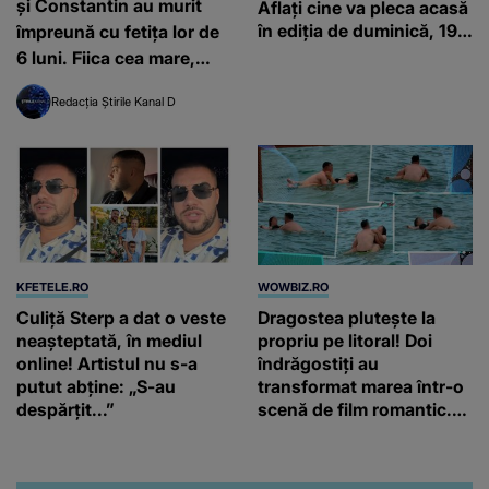
și Constantin au murit
Aflați cine va pleca acasă
în ediția de duminică, 19
împreună cu fetița lor de
iulie, de la orele 16:00 și
6 luni. Fiica cea mare,
19:00, doar la Kanal D
grav rănită, a rămas
Redacția Știrile Kanal D
singură pe lume
KFETELE.RO
WOWBIZ.RO
Culiță Sterp a dat o veste
Dragostea plutește la
neașteptată, în mediul
propriu pe litoral! Doi
online! Artistul nu s-a
îndrăgostiți au
putut abține: „S-au
transformat marea într-o
despărțit...”
scenă de film romantic.
Turiștii prezenți s-au uitat
de două ori