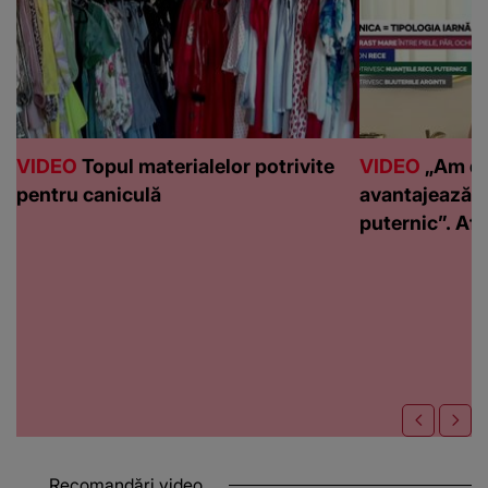
VIDEO
Topul materialelor potrivite
VIDEO
„Am de
pentru caniculă
avantajează c
puternic”. Află
Recomandări video