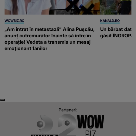
WOWBIZ.RO
KANALD.RO
„Am intrat în metastază” Alina Pușcău,
Un bărbat dat di
anunț cutremurător înainte să intre în
găsit ÎNGROPAT 
operație! Vedeta a transmis un mesaj
emoționant fanilor
Next
Previous
Parteneri: