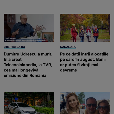
fost deja ridicate
LIBERTATEA.RO
KANALD.RO
Dumitru Udrescu a murit.
Pe ce dată intră alocațiile
El a creat
pe card în august. Banii
Teleenciclopedia, la TVR,
ar putea fi virați mai
cea mai longevivă
devreme
emisiune din România