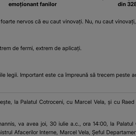
emoționant fanilor
din 32
foarte nervos că eu caut vinovați. Nu, nu caut vinovați, 
rem de fermi, extrem de aplicați.
rile legii. Important este ca împreună să trecem peste a
eşte, la Palatul Cotroceni, cu Marcel Vela, şi cu Raed A
nnis, va avea joi, 30 iulie a.c., ora 14:00, la Palatul
trul Afacerilor Interne, Marcel Vela, Şeful Departament