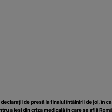
clarații de presă la finalul întâlnirii de joi, în c
ru a ieși din criza medicală în care se află Româ