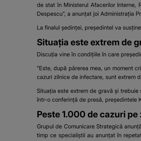
de stat în Ministerul Afacerilor Interne,
Despescu”, a anunţat joi Administraţia Pr
La finalul şedinţei, preşedintel va susţin
Situaţia este extrem de g
Discuţia vine în condiţiile în care preşed
”Este, după părerea mea, un moment criti
cazuri zilnice de infectare, sunt extrem
Situaţia este extrem de gravă şi trebuie s
într-o conferinţă de presă, preşedintele
Peste 1.000 de cazuri pe 
Grupul de Comunicare Strategică anunţă,
timp ce specialiştii au anunţat în repetat