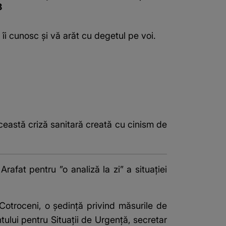
8
îi cunosc și vă arăt cu degetul pe voi.
ceastă criză sanitară creată cu cinism de
rafat pentru ”o analiză la zi” a situaţiei
 Cotroceni, o şedinţă privind măsurile de
ului pentru Situaţii de Urgenţă, secretar