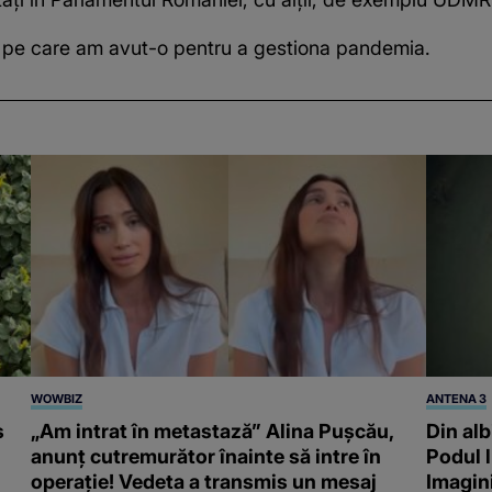
e pe care am avut-o pentru a gestiona pandemia.
WOWBIZ
ANTENA 3
s
„Am intrat în metastază” Alina Pușcău,
Din alb
anunț cutremurător înainte să intre în
Podul 
operație! Vedeta a transmis un mesaj
Imagin