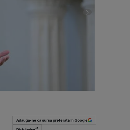
2 din 2 | Urmea
Adaugă-ne ca sursă preferată în Google
Distribuie