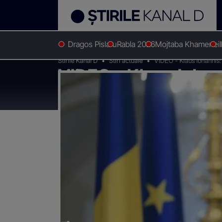
Dragos Pislaru
Rabla 2026
Mojtaba Khamenei
Stirile Kanal D
Stiri actuale
VIDEO - Klaus Iohannis:
VIDEO - Klaus Iohan
fim extrem de fermi,