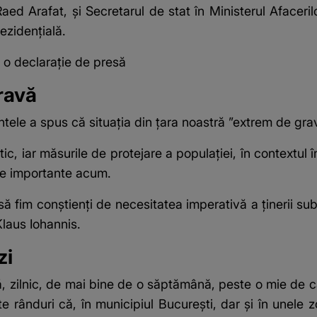
 Raed Arafat, şi Secretarul de stat în Ministerul Afaceri
ezidenţială.
e o declaraţie de presă
ravă
intele a spus că situaţia din ţara noastră ”extrem de gra
c, iar măsurile de protejare a populaţiei, în contextul
 de importante acum.
ă fim conştienţi de necesitatea imperativă a ţinerii sub
Klaus Iohannis
.
zi
 zilnic, de mai bine de o săptămână, peste o mie de c
e rânduri că, în municipiul Bucureşti, dar şi în unele z