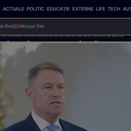
ACTUALE
POLITIC
EDUCAȚIE
EXTERNE
LIFE
TECH
AU
Ilie Bolojan
Nicușor Dan
 „Am convenit că este momentul să fim extrem de fermi, extrem de aplicați”
nis: „Am convenit că este
 extrem de aplicați”