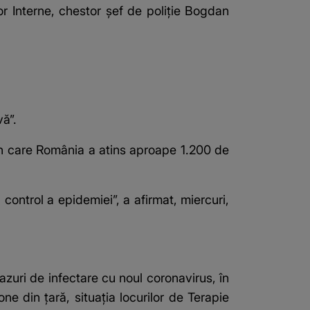
lor Interne, chestor şef de poliţie Bogdan
vă”.
 în care România a atins aproape 1.200 de
 control a epidemiei”, a afirmat, miercuri,
azuri de infectare cu noul
coronavirus
, în
one din ţară, situaţia locurilor de Terapie