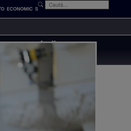
TO
ECONOMIC
SPORT
 momentul să