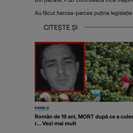
Au făcut harcea-parcea puțina legislați
CITEȘTE ȘI
KANAL D
Român de 19 ani, MORT după ce a cule
r... Vezi mai mult