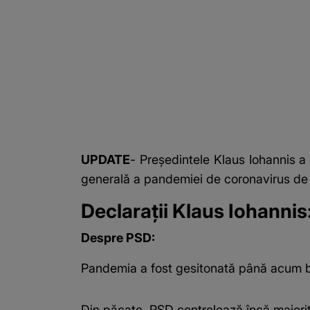
UPDATE
- Președintele Klaus Iohannis a f
generală a pandemiei de coronavirus de pe
Declarații Klaus Iohannis
Despre PSD:
Pandemia a fost gesitonată până acum bi
Din păcate, PSD controlează încă majorit