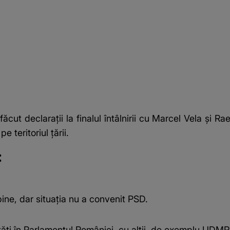
ăcut declarații la finalul întâlnirii cu Marcel Vela și Ra
 teritoriul țării.
:
ne, dar situația nu a convenit PSD.
ăți în Parlamentul României, cu alții, de exemplu UDMR