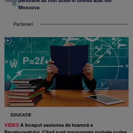
persoane au fost ucise în ultimul atac din
Moscova
Parteneri
EDUCAȚIE
VIDEO
A început sesiunea de toamnă a
Bacalaureatului. Când sunt programate probele scrise