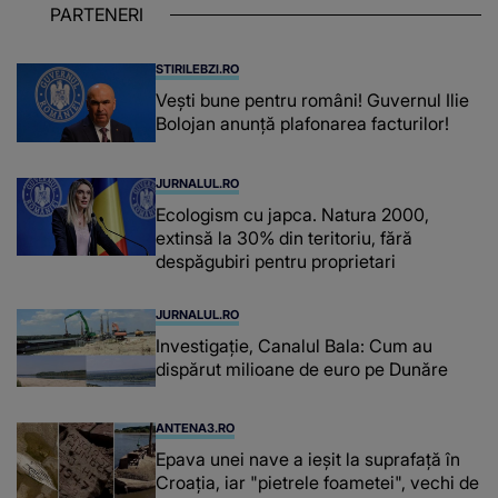
PARTENERI
așteptând oportunitatea
STIRILEBZI.RO
Vești bune pentru români! Guvernul Ilie
Bolojan anunță plafonarea facturilor!
JURNALUL.RO
Ecologism cu japca. Natura 2000,
extinsă la 30% din teritoriu, fără
despăgubiri pentru proprietari
JURNALUL.RO
Investigație, Canalul Bala: Cum au
dispărut milioane de euro pe Dunăre
ANTENA3.RO
Epava unei nave a ieșit la suprafață în
Croația, iar "pietrele foametei", vechi de