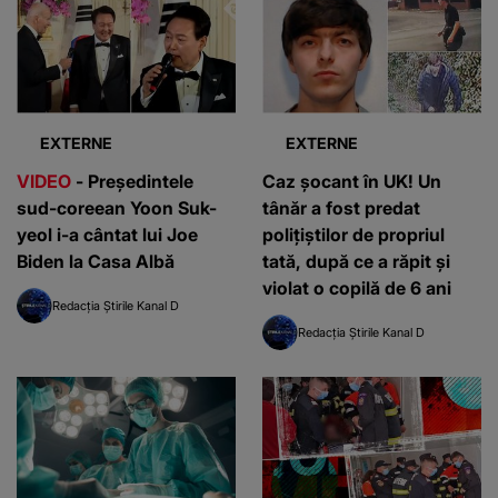
EXTERNE
EXTERNE
VIDEO
- Președintele
Caz șocant în UK! Un
sud-coreean Yoon Suk-
tânăr a fost predat
yeol i-a cântat lui Joe
polițiștilor de propriul
Biden la Casa Albă
tată, după ce a răpit şi
violat o copilă de 6 ani
Redacția Știrile Kanal D
Redacția Știrile Kanal D