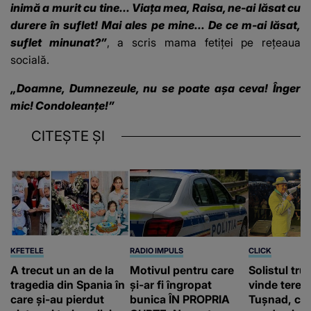
inimă a murit cu tine... Viața mea, Raisa, ne-ai lăsat cu
durere în suflet! Mai ales pe mine... De ce m-ai lăsat,
suflet minunat?”
, a scris mama fetiței pe rețeaua
socială.
„Doamne, Dumnezeule, nu se poate așa ceva! Înger
mic! Condoleanțe!”
CITEȘTE ȘI
KFETELE
RADIO IMPULS
CLICK
A trecut un an de la
Motivul pentru care
Solistul tru
tragedia din Spania în
și-ar fi îngropat
vinde terenu
care și-au pierdut
bunica ÎN PROPRIA
Tușnad, cu