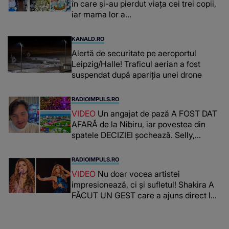
în care și-au pierdut viața cei trei copii,
iar mama lor a…
KANALD.RO
Alertă de securitate pe aeroportul
Leipzig/Halle! Traficul aerian a fost
suspendat după apariția unei drone
RADIOIMPULS.RO
VIDEO
Un angajat de pază A FOST DAT
AFARĂ de la Nibiru, iar povestea din
spatele DECIZIEI șochează. Selly,
surprins de întreaga situație... NU
CREDEA CĂ VA VEDEA AȘA CEVA: "Fix
RADIOIMPULS.RO
în fața unui..."
VIDEO
Nu doar vocea artistei
impresionează, ci și sufletul! Shakira A
FĂCUT UN GEST care a ajuns direct la
inimile publicului: "Există mulți copii
care trăiesc uitați și care au un potențial
uriaș așteptând să fie descătușat, doar