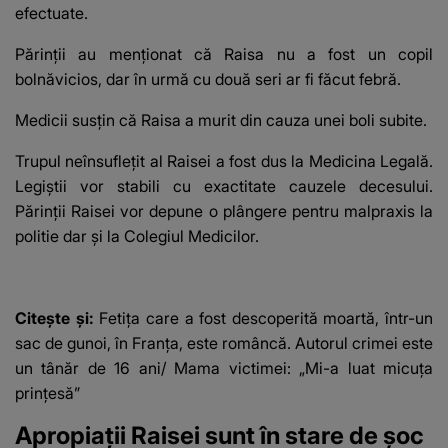
efectuate.
Părinții au menționat că Raisa nu a fost un copil
bolnăvicios, dar în urmă cu două seri ar fi făcut febră.
Medicii susțin că Raisa a murit din cauza unei boli subite.
Trupul neînsuflețit al Raisei a fost dus la Medicina Legală.
Legiștii vor stabili cu exactitate cauzele decesului.
Părinții Raisei vor depune o plângere pentru malpraxis la
politie dar și la Colegiul Medicilor.
Citește și:
Fetița care a fost descoperită moartă, într-un
sac de gunoi, în Franța, este româncă. Autorul crimei este
un tânăr de 16 ani/ Mama victimei: „Mi-a luat micuța
prințesă”
Apropiații Raisei sunt în stare de șoc