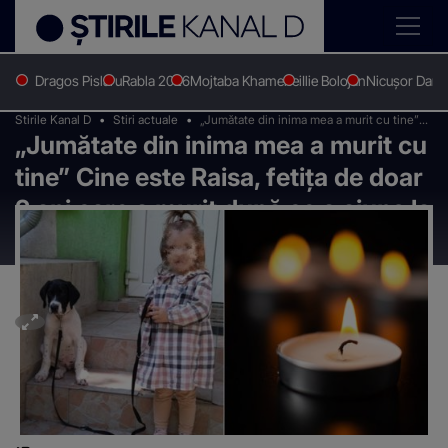
Dragos Pislaru
Rabla 2026
Mojtaba Khamenei
Ilie Bolojan
Nicușor Dan
Stirile Kanal D
Stiri actuale
„Jumătate din inima mea a murit cu tine”
„Jumătate din inima mea a murit cu
Cine este Raisa, fetița de doar 2 ani care a
murit după ce a ajuns la spital?
tine” Cine este Raisa, fetița de doar
2 ani care a murit după ce a ajuns la
spital?