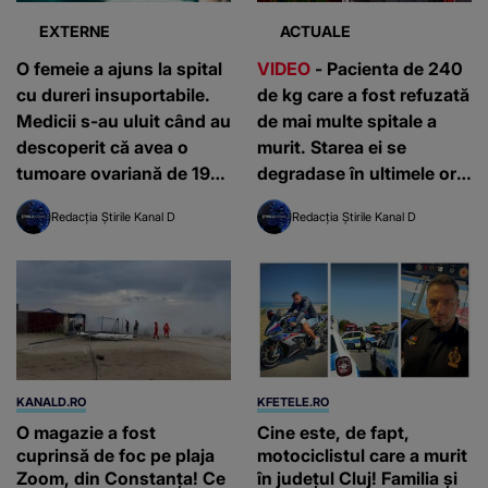
EXTERNE
ACTUALE
O femeie a ajuns la spital
VIDEO
- Pacienta de 240
cu dureri insuportabile.
de kg care a fost refuzată
Medicii s-au uluit când au
de mai multe spitale a
descoperit că avea o
murit. Starea ei se
tumoare ovariană de 19
degradase în ultimele ore
kg
de viață
Redacția Știrile Kanal D
Redacția Știrile Kanal D
KANALD.RO
KFETELE.RO
O magazie a fost
Cine este, de fapt,
cuprinsă de foc pe plaja
motociclistul care a murit
Zoom, din Constanța! Ce
în județul Cluj! Familia și