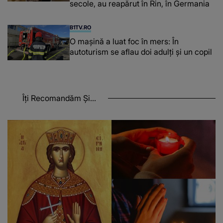
secole, au reapărut în Rin, în Germania
B1TV.RO
O maşină a luat foc în mers: În
autoturism se aflau doi adulți și un copil
Îți Recomandăm Și...