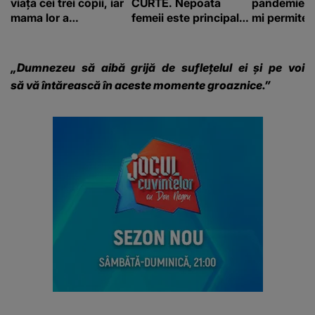
viața cei trei copii, iar
CURTE. Nepoata
pandemie: „
mama lor a…
femeii este principalul
mi permite 
suspect în cazul din
construiesc
Galați, iar DETALIUL
bani cere?
DESCOPERIT DE
„Dumnezeu să aibă grijă de suflețelul ei și pe voi
ANCHETATORI a șocat
să vă întărească în aceste momente groaznice.”
localnicii