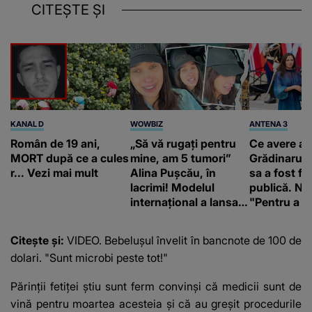
CITEȘTE ȘI
KANAL D
WOWBIZ
ANTENA 3
Român de 19 ani,
„Să vă rugați pentru
Ce avere ar
MORT după ce a cules
mine, am 5 tumori”
Grădinaru. 
r... Vezi mai mult
Alina Pușcău, în
sa a fost fă
lacrimi! Modelul
publică. Ni
internațional a lansat
"Pentru a în
un apel, după ce a
orice specul
fost diagnosticată cu
Citește și:
VIDEO. Bebelușul învelit în bancnote de 100 de
o boală gravă
dolari. "Sunt microbi peste tot!"
Părinții fetiței știu sunt ferm convinși că medicii sunt de
vină pentru moartea acesteia și că au greșit procedurile