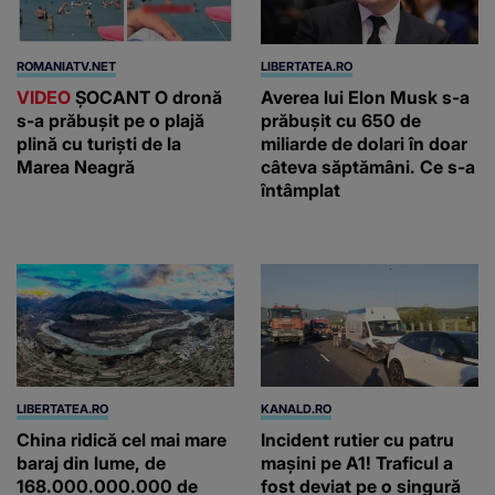
ROMANIATV.NET
LIBERTATEA.RO
VIDEO
ŞOCANT O dronă
Averea lui Elon Musk s-a
s-a prăbuşit pe o plajă
prăbușit cu 650 de
plină cu turişti de la
miliarde de dolari în doar
Marea Neagră
câteva săptămâni. Ce s-a
întâmplat
LIBERTATEA.RO
KANALD.RO
China ridică cel mai mare
Incident rutier cu patru
baraj din lume, de
mașini pe A1! Traficul a
168.000.000.000 de
fost deviat pe o singură