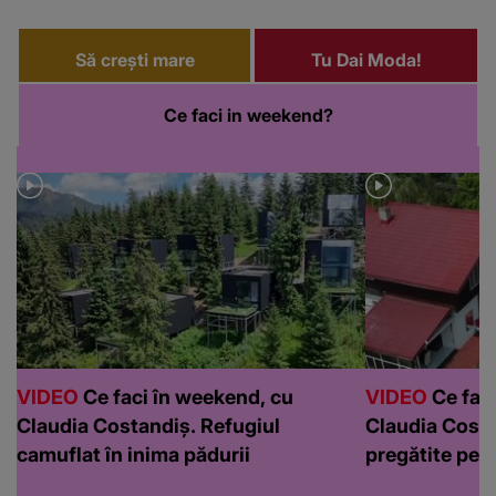
Să crești mare
Tu Dai Moda!
Ce faci in weekend?
VIDEO
Ce faci în weekend, cu
VIDEO
Ce faci
Claudia Costandiș. Refugiul
Claudia Costa
camuflat în inima pădurii
pregătite pen