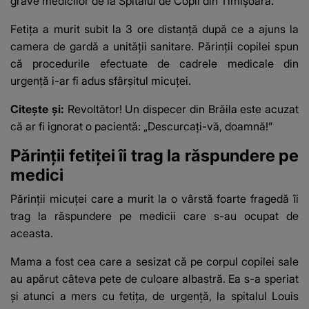
grave medicilor de la Spitalul de Copii din Timișoara.
Fetița a murit subit la 3 ore distanță după ce a ajuns la
camera de gardă a unității sanitare. Părinții copilei spun
că procedurile efectuate de cadrele medicale din
urgență i-ar fi adus sfârșitul micuței.
Citește și:
Revoltător! Un dispecer din Brăila este acuzat
că ar fi ignorat o pacientă: „Descurcați-vă, doamnă!”
Părinții fetiței îi trag la răspundere pe
medici
Părinții micuței care a murit la o vârstă foarte fragedă îi
trag la răspundere pe medicii care s-au ocupat de
aceasta.
Mama a fost cea care a sesizat că pe
corpul copilei
sale
au apărut câteva pete de culoare albastră. Ea s-a speriat
și atunci a mers cu fetița, de urgență, la spitalul Louis