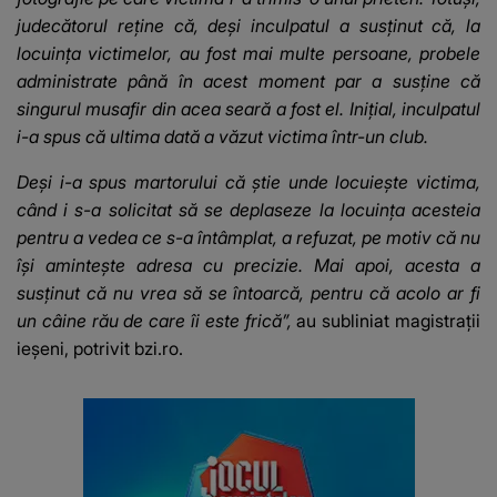
judecătorul reţine că, deşi inculpatul a susținut că, la
locuința victimelor, au fost mai multe persoane, probele
administrate până în acest moment par a susţine că
singurul musafir din acea seară a fost el. Inițial, inculpatul
i-a spus că ultima dată a văzut victima într-un club.
Deşi i-a spus martorului că ştie unde locuieşte victima,
când i s-a solicitat să se deplaseze la locuinţa acesteia
pentru a vedea ce s-a întâmplat, a refuzat, pe motiv că nu
îşi aminteşte adresa cu precizie. Mai apoi, acesta a
susținut că nu vrea să se întoarcă, pentru că acolo ar fi
un câine rău de care îi este frică”,
au subliniat magistrații
ieșeni, potrivit bzi.ro.