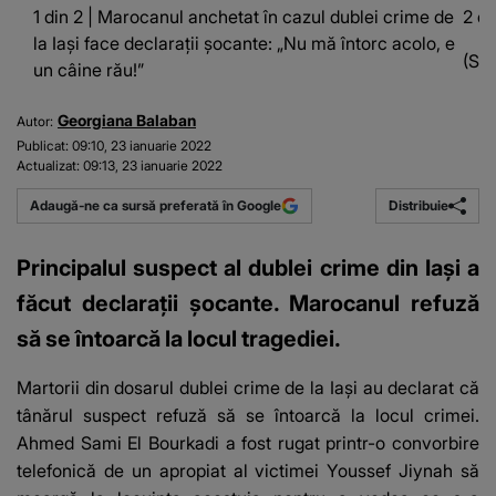
1 din 2 | Marocanul anchetat în cazul dublei crime de
2 di
la Iași face declarații șocante: „Nu mă întorc acolo, e
(Sur
un câine rău!”
Georgiana Balaban
Autor:
Publicat:
09:10, 23 ianuarie 2022
Actualizat:
09:13, 23 ianuarie 2022
Distribuie
Adaugă-ne ca sursă preferată în Google
Principalul suspect al dublei crime din Iași a
făcut declarații șocante. Marocanul refuză
să se întoarcă la locul tragediei.
Martorii din dosarul dublei crime de la Iași
au declarat că
tânărul suspect refuză să se întoarcă la locul crimei.
Ahmed Sami El Bourkadi a fost rugat printr-o convorbire
telefonică de un apropiat al victimei Youssef Jiynah să