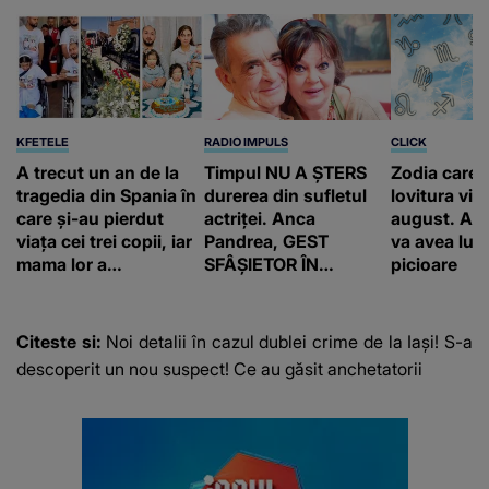
KFETELE
RADIO IMPULS
CLICK
A trecut un an de la
Timpul NU A ȘTERS
Zodia care 
tragedia din Spania în
durerea din sufletul
lovitura vieț
care și-au pierdut
actriței. Anca
august. Ace
viața cei trei copii, iar
Pandrea, GEST
va avea lum
mama lor a…
SFÂȘIETOR ÎN
picioare
MEMORIA lui Iurie
Darie: "A fost
copleșitor. Pe măsură
Citeste si:
Noi detalii în cazul dublei crime de la Iași! S-a
ce trece timpul
descoperit un nou suspect! Ce au găsit anchetatorii
parcă..."