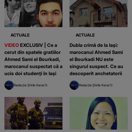
ACTUALE
ACTUALE
VIDEO
EXCLUSIV | Ce a
Dubla crimă de la Iași:
cerut din spatele gratiilor
marocanul Ahmed Sami
Ahmed Sami el Bourkadi,
el Bourkadi NU este
marocanul suspectat că a
singurul suspect. Ce au
ucis doi studenți în Iași
descoperit anchetatorii
Redacția Știrile Kanal D
Redacția Știrile Kanal D