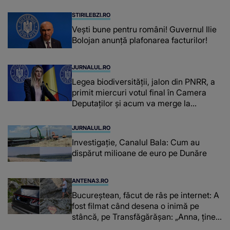
STIRILEBZI.RO
Vești bune pentru români! Guvernul Ilie
Bolojan anunță plafonarea facturilor!
JURNALUL.RO
Legea biodiversității, jalon din PNRR, a
primit miercuri votul final în Camera
Deputaților și acum va merge la
promulgare
JURNALUL.RO
Investigație, Canalul Bala: Cum au
dispărut milioane de euro pe Dunăre
ANTENA3.RO
Bucureștean, făcut de râs pe internet: A
fost filmat când desena o inimă pe
stâncă, pe Transfăgărășan: „Anna, ține-
ți prostul acasă”