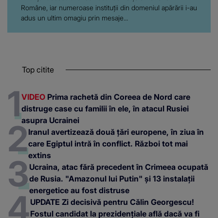
Române, iar numeroase instituții din domeniul apărării i-au
adus un ultim omagiu prin mesaje...
Top citite
VIDEO
Prima rachetă din Coreea de Nord care
distruge case cu familii în ele, în atacul Rusiei
asupra Ucrainei
Iranul avertizează două țări europene, în ziua în
care Egiptul intră în conflict. Război tot mai
extins
Ucraina, atac fără precedent în Crimeea ocupată
de Rusia. "Amazonul lui Putin" și 13 instalații
energetice au fost distruse
UPDATE Zi decisivă pentru Călin Georgescu!
Fostul candidat la prezidențiale află dacă va fi