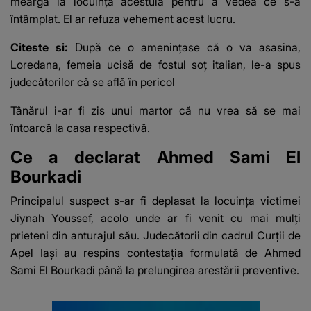
meargă la locuința acestuia pentru a vedea ce s-a
întâmplat. El ar refuza vehement acest lucru.
Citeste si:
După ce o ameninţase că o va asasina,
Loredana, femeia ucisă de fostul soț italian, le-a spus
judecătorilor că se află în pericol
Tânărul i-ar fi zis unui martor că nu vrea să se mai
întoarcă la casa respectivă.
Ce a declarat Ahmed Sami El
Bourkadi
Principalul suspect s-ar fi deplasat la locuința victimei
Jiynah Youssef, acolo unde ar fi venit cu mai mulți
prieteni din anturajul său. Judecătorii din cadrul Curții de
Apel Iași au respins contestația formulată de Ahmed
Sami El Bourkadi până la prelungirea arestării preventive.