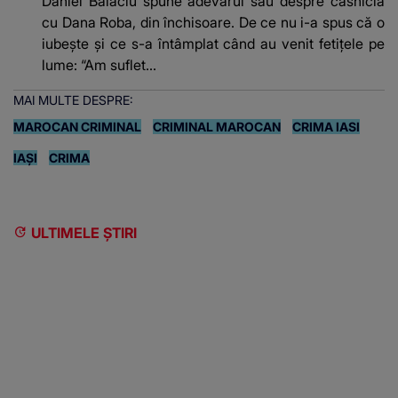
Daniel Balaciu spune adevărul său despre căsnicia
cu Dana Roba, din închisoare. De ce nu i-a spus că o
iubește și ce s-a întâmplat când au venit fetițele pe
lume: “Am suflet...
MAI MULTE DESPRE:
MAROCAN CRIMINAL
CRIMINAL MAROCAN
CRIMA IASI
IAȘI
CRIMA
ULTIMELE ȘTIRI