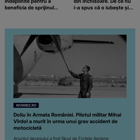
îndeplinite pentru a
din închisoare. De ce nu
beneficia de sprijinul
i-a spus că o iubește și
financiar
ce s-a întâmplat când au
venit fetițele pe lume:
“Am suflet mare. Eu am
ajutat-o.”
WOWBIZ.RO
Doliu în Armata României. Pilotul militar Mihai
Vîrdol a murit în urma unui grav accident de
motocicletă
Anunțul decesului a fost făcut de Forțele Aeriene