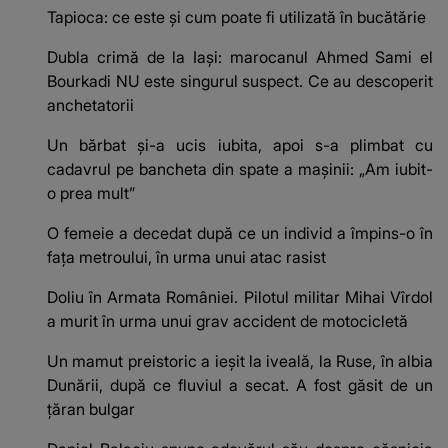
Tapioca: ce este și cum poate fi utilizată în bucătărie
Dubla crimă de la Iași: marocanul Ahmed Sami el
Bourkadi NU este singurul suspect. Ce au descoperit
anchetatorii
Un bărbat și-a ucis iubita, apoi s-a plimbat cu
cadavrul pe bancheta din spate a mașinii: „Am iubit-
o prea mult”
O femeie a decedat după ce un individ a împins-o în
fața metroului, în urma unui atac rasist
Doliu în Armata României. Pilotul militar Mihai Vîrdol
a murit în urma unui grav accident de motocicletă
Un mamut preistoric a ieșit la iveală, la Ruse, în albia
Dunării, după ce fluviul a secat. A fost găsit de un
țăran bulgar