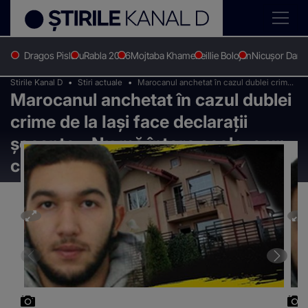
Dragos Pislaru
Rabla 2026
Mojtaba Khamenei
Ilie Bolojan
Nicușor Dan
Stirile Kanal D
Stiri actuale
Marocanul anchetat în cazul dublei crime
Marocanul anchetat în cazul dublei
de la Iași face declarații șocante: „Nu mă
întorc acolo, e un câine rău!”
crime de la Iași face declarații
șocante: „Nu mă întorc acolo, e un
câine rău!”