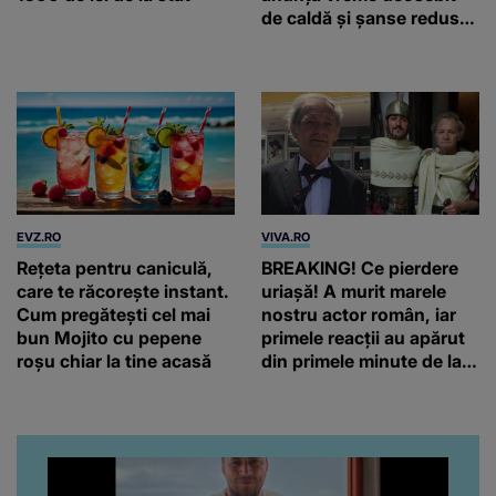
de caldă și șanse reduse
de precipitații
EVZ.RO
VIVA.RO
Rețeta pentru caniculă,
BREAKING! Ce pierdere
care te răcorește instant.
uriașă! A murit marele
Cum pregătești cel mai
nostru actor român, iar
bun Mojito cu pepene
primele reacții au apărut
roșu chiar la tine acasă
din primele minute de la
anunțul morții: „Lumina
rampei rămâne aprinsă
pentru el...” Ce s-a aflat
până în acest moment