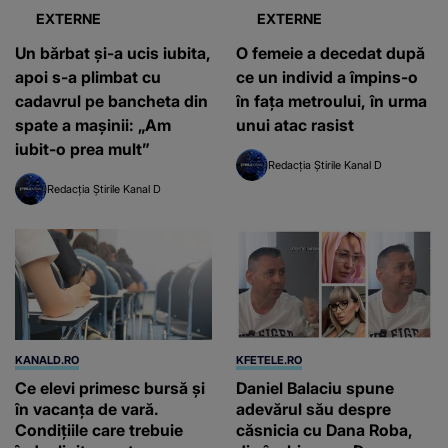
EXTERNE
EXTERNE
Un bărbat și-a ucis iubita,
O femeie a decedat după
apoi s-a plimbat cu
ce un individ a împins-o
cadavrul pe bancheta din
în fața metroului, în urma
spate a mașinii: „Am
unui atac rasist
iubit-o prea mult”
Redacția Știrile Kanal D
Redacția Știrile Kanal D
KANALD.RO
KFETELE.RO
Ce elevi primesc bursă și
Daniel Balaciu spune
în vacanța de vară.
adevărul său despre
Condițiile care trebuie
căsnicia cu Dana Roba,