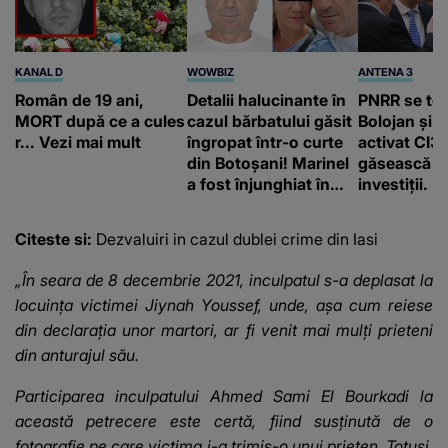
KANAL D
WOWBIZ
ANTENA 3
Român de 19 ani,
Detalii halucinante în
PNRR se te
MORT după ce a cules
cazul bărbatului găsit
Bolojan și 
r... Vezi mai mult
îngropat într-o curte
activat CI3
din Botoșani! Marinel
găsească b
a fost înjunghiat în
investiții. ”
inimă, iar concubina
Polonia şi T
lui se numără printre
utilizat PPP
Citeste si:
Dezvaluiri in cazul dublei crime din Iasi
suspecți
„În seara de 8 decembrie 2021, inculpatul s-a deplasat la
locuinţa victimei Jiynah Youssef, unde, aşa cum reiese
din declaraţia unor martori, ar fi venit mai mulţi prieteni
din anturajul său.
Participarea inculpatului Ahmed Sami El Bourkadi la
această petrecere este certă, fiind susținută de o
fotografie pe care victima i-a trimis-o unui prieten. Totuși,