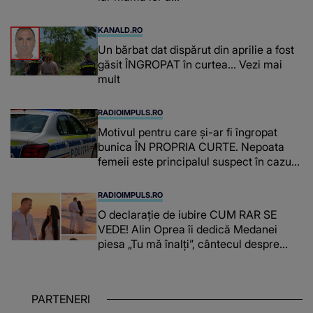
KANALD.RO
Un bărbat dat dispărut din aprilie a fost
găsit ÎNGROPAT în curtea... Vezi mai
mult
RADIOIMPULS.RO
Motivul pentru care și-ar fi îngropat
bunica ÎN PROPRIA CURTE. Nepoata
femeii este principalul suspect în cazul
din Galați, iar DETALIUL DESCOPERIT
DE ANCHETATORI a șocat localnicii
RADIOIMPULS.RO
O declarație de iubire CUM RAR SE
VEDE! Alin Oprea îi dedică Medanei
piesa „Tu mă înalți”, cântecul despre
omul care i-a schimbat DESTINUL și i-a
redat LUMINA DIN SUFLET: "M-ai iubit
cu bunătate și răbdare, până când omul
PARTENERI
din mine și-a regăsit pacea"