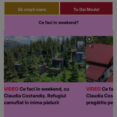
Să crești mare
Tu Dai Moda!
Ce faci in weekend?
VIDEO
Ce faci în weekend, cu
VIDEO
Ce faci
Claudia Costandiș. Refugiul
Claudia Costa
camuflat în inima pădurii
pregătite pen