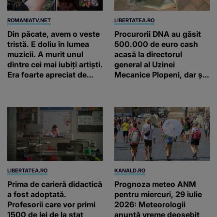
ROMANIATV.NET
LIBERTATEA.RO
Din păcate, avem o veste
Procurorii DNA au găsit
tristă. E doliu în lumea
500.000 de euro cash
muzicii. A murit unul
acasă la directorul
dintre cei mai iubiți artiști.
general al Uzinei
Era foarte apreciat de
Mecanice Plopeni, dar și
români!
două ceasuri Patek
Philippe și Rolex
LIBERTATEA.RO
KANALD.RO
Prima de carieră didactică
Prognoza meteo ANM
a fost adoptată.
pentru miercuri, 29 iulie
Profesorii care vor primi
2026: Meteorologii
1500 de lei de la stat
anunță vreme deosebit