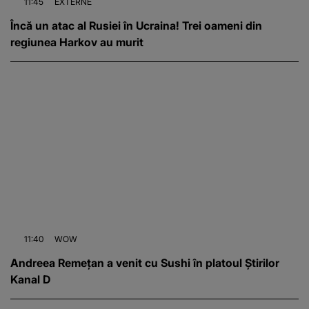
11:45
EXTERNE
Încă un atac al Rusiei în Ucraina! Trei oameni din
regiunea Harkov au murit
11:40
WOW
Andreea Remețan a venit cu Sushi în platoul Știrilor
Kanal D