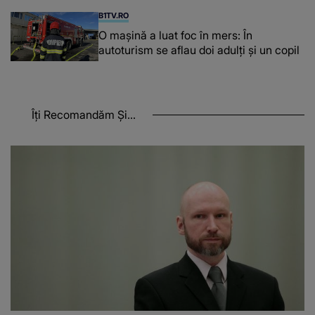
B1TV.RO
O maşină a luat foc în mers: În
autoturism se aflau doi adulți și un copil
Îți Recomandăm Și...