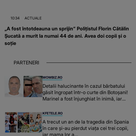
10:34
ACTUALE
„A fost întotdeauna un sprijin” Polițistul Florin Cătălin
Șucată a murit la numai 44 de ani. Avea doi copii și o
soție
PARTENERI
WOWBIZ.RO
Detalii halucinante în cazul bărbatului
găsit îngropat într-o curte din Botoșani!
Marinel a fost înjunghiat în inimă, iar
concubina lui se numără printre
suspecți
KFETELE.RO
A trecut un an de la tragedia din Spania
în care și-au pierdut viața cei trei copii,
iar mama lor a…