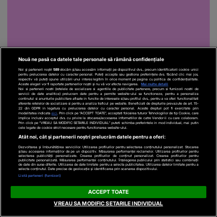
Nouă ne pasă ca datele tale personale să rămână confidențiale
Noi și partenerii noștri
589
stocăm și/sau accesăm informații pe dispozitivul dvs., precum identificatorii cookie unici
pentru prelucrarea datelor cu caracter personal. Puteți accepta sau gestiona preferințele dvs. făcând clic mai jos,
respectiv vă puteți opune utilizării unui interes legitim în orice moment pe pagina cu politica de confidențialitate.
Aceste alegeri vor fi raportate partenerilor noștri și nu vă vor afecta navigarea.
Mai multe detalii
Noi si partenerii nostri (retelele de socializare si agentiile de publicitate partenere, precum si furnizorii nostri de
servicii de date analitice) prelucram date pentru a permite website-ului sa functioneze, pentru a personaliza
continutul si anunturile publicitare afisate in functie de interesele si/sau profilul dvs., pentru a va oferi functionalitati
Recomandări video
aferente retelelor de socializare si pentru a analiza traficul pe website. Beneficiati de drepturile prevazute de art. 15-
22 din GDPR in legatura cu prelucrarea datelor cu caracter personal. Aceste drepturi pot fi exercitate prin
modalitatea indicata
aici
. Prin click pe “ACCEPT TOATE”, acceptati folosirea tuturor Tehnologiilor de tip Cookie, care
implica inclusiv acceptul dvs. cu privire la stocarea/accesarea informatiilor de catre Vendor-ii cu care colaboram.
Prin click pe “VREAU SA MODIFIC SETARILE INDIVIDUAL” puteti schimba preferintele in mod individual, mai putin
cele legate de cookie strict necesare pentru functionarea website-ului.
Atât noi, cât și partenerii noștri prelucrăm datele pentru a oferi:
Dezvoltarea și îmbunătățirea serviciilor. Utilizarea profilurilor pentru selectarea conținutului personalizat. Stocarea
și/sau accesarea informațiilor de pe un dispozitiv. Măsurarea performanței reclamelor. Utilizarea profilurilor pentru
selectarea publicității personalizate. Crearea profilurilor de conținut personalizat. Crearea profilurilor pentru
publicitate personalizată. Măsurarea performanței conținutului. Înțelegerea publicului prin statistici sau combinații
de date din surse diferite. Utilizarea de date limitate pentru a selecta publicitatea. Utilizarea datelor limitate pentru a
selecta conținutul. Date precise de geolocație și identificarea prin scanarea dispozitivului.
Listă parteneri (furnizori)
ACCEPT TOATE
ACTUALE
EXTERNE
VREAU SA MODIFIC SETARILE INDIVIDUAL