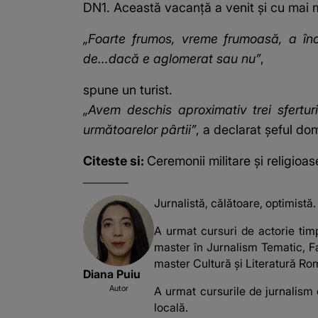
DN1. Această vacanță a venit și cu mai m
„Foarte frumos, vreme frumoasă, a în
de...dacă e aglomerat sau nu”
,
spune un turist.
„Avem deschis aproximativ trei sfertur
următoarelor pârtii”
, a declarat șeful dom
Citeste si:
Ceremonii militare și religioa
Jurnalistă, călătoare, optimistă.
A urmat cursuri de actorie timp
master în Jurnalism Tematic, Fa
master Cultură și Literatură Rom
Diana Puiu
Autor
A urmat cursurile de jurnalism 
locală.