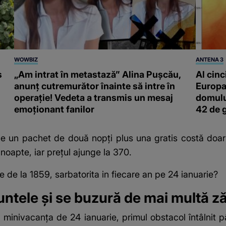
WOWBIZ
ANTENA 3
s
„Am intrat în metastază” Alina Pușcău,
Al cinc
anunț cutremurător înainte să intre în
Europa
operație! Vedeta a transmis un mesaj
domulu
emoționant fanilor
42 de 
unde un pachet de două nopți plus una gratis costă doar
oapte, iar prețul ajunge la 370.
 de la 1859, sarbatorita in fiecare an pe 24 ianuarie?
 muntele și se buzură de mai multă 
în minivacanța de
24 ianuarie
, primul obstacol întâlnit 