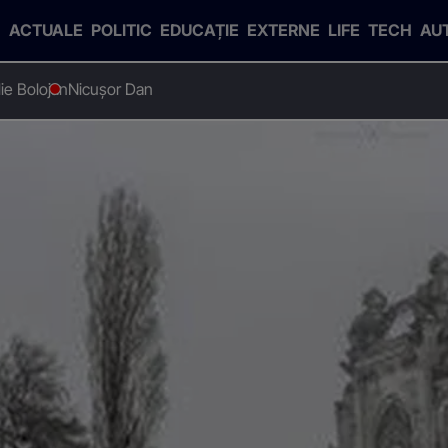
ACTUALE
POLITIC
EDUCAȚIE
EXTERNE
LIFE
TECH
AU
Ilie Bolojan
Nicușor Dan
 minivacanța la malul mării
trec minivacanța la malul mă