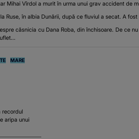
itar Mihai Vîrdol a murit în urma unui grav accident de m
 la Ruse, în albia Dunării, după ce fluviul a secat. A fos
spre căsnicia cu Dana Roba, din închisoare. De ce nu i
flet...
TE
MARE
 recordul
e aripa unui