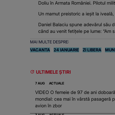
Doliu în Armata României. Pilotul mil
Un mamut preistoric a ieșit la iveală,
Daniel Balaciu spune adevărul său de
când au venit fetițele pe lume: “Am su
MAI MULTE DESPRE:
VACANTA
24 IANUARIE
ZI LIBERA
MUN
ULTIMELE ȘTIRI
7 AUG
ACTUALE
VIDEO O femeie de 97 de ani doboară
mondial: cea mai în vârstă pasageră p
avion în zbor
7 AUG
ACTUALE