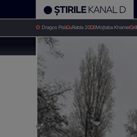
Dragos Pislaru
Rabla 2026
Mojtaba Khamenei
Stirile Kanal D
Stiri actuale
Mii de români își petrec
Mii de români își pe