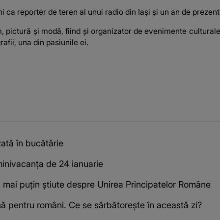
i ca reporter de teren al unui radio din Iași și un an de prezenta
ilm, pictură și modă, fiind și organizator de evenimente cultura
afii, una din pasiunile ei.
zată în bucătărie
minivacanța de 24 ianuarie
i mai puţin ştiute despre Unirea Principatelor Române
nă pentru români. Ce se sărbătoreşte în această zi?