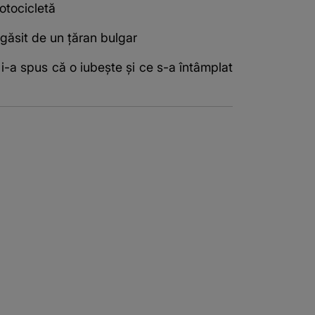
otocicletă
t găsit de un țăran bulgar
-a spus că o iubește și ce s-a întâmplat