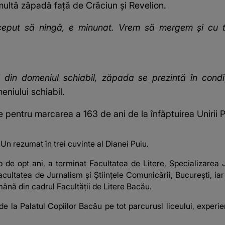
ultă zăpadă față de Crăciun și Revelion.
ceput să ningă, e minunat. Vrem să mergem și cu tel
i din domeniul schiabil, zăpada se prezintă în condi
eniului schiabil.
se pentru marcarea a 163 de ani de la înfăptuirea Unirii
 Un rezumat în trei cuvinte al Dianei Puiu.
 de opt ani, a terminat Facultatea de Litere, Specializarea J
cultatea de Jurnalism și Științele Comunicării, București, ia
ână din cadrul Facultății de Litere Bacău.
de la Palatul Copiilor Bacău pe tot parcurusl liceului, experi