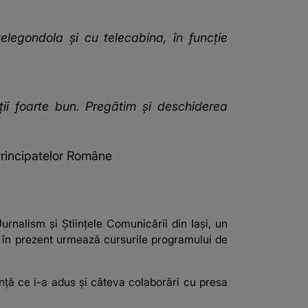
egondola și cu telecabina, în funcție
ții foarte bun. Pregătim și deschiderea
 Principatelor Române
urnalism și Științele Comunicării din Iași, un
r în prezent urmează cursurile programului de
ență ce i-a adus și câteva colaborări cu presa