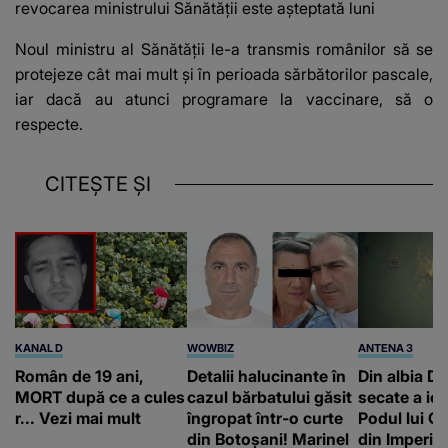
revocarea ministrului Sănătăţii este așteptată luni
Noul ministru al Sănătății le-a transmis românilor să se
protejeze cât mai mult şi în perioada sărbătorilor pascale,
iar dacă au atunci programare la vaccinare, să o
respecte.
CITEȘTE ȘI
KANAL D
WOWBIZ
ANTENA 3
Român de 19 ani,
Detalii halucinante în
Din albia Du
MORT după ce a cules
cazul bărbatului găsit
secate a ieși
r... Vezi mai mult
îngropat într-o curte
Podul lui C
din Botoșani! Marinel
din Imperiu