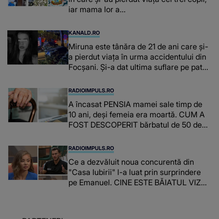
iar mama lor a…
KANALD.RO
Miruna este tânăra de 21 de ani care și-
a pierdut viața în urma accidentului din
Focșani. Și-a dat ultima suflare pe patul
de spital
RADIOIMPULS.RO
A încasat PENSIA mamei sale timp de
10 ani, deși femeia era moartă. CUM A
FOST DESCOPERIT bărbatul de 50 de
ani și ce afacere a deschis cu banii
obținuți? SUMA E COLOSALĂ
RADIOIMPULS.RO
Ce a dezvăluit noua concurentă din
"Casa Iubirii" l-a luat prin surprindere
pe Emanuel. CINE ESTE BĂIATUL VIZAT
de Alexandra?! Aflându-se în fața
faptului împlinit, A RECUNOSCUT
IMEDIAT: "Am avut..."