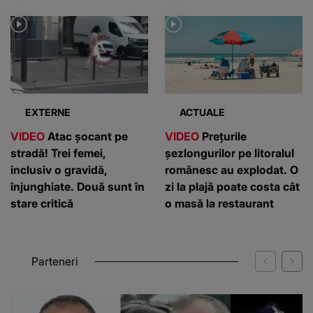
EXTERNE
ACTUALE
VIDEO
Atac șocant pe
VIDEO
Prețurile
stradă! Trei femei,
șezlongurilor pe litoralul
inclusiv o gravidă,
românesc au explodat. O
înjunghiate. Două sunt în
zi la plajă poate costa cât
stare critică
o masă la restaurant
Parteneri