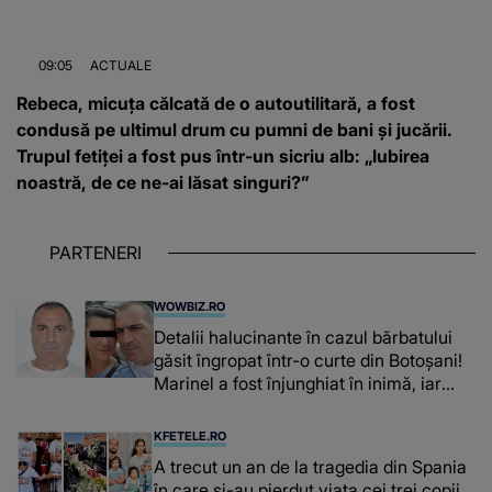
09:05
ACTUALE
Rebeca, micuța călcată de o autoutilitară, a fost
condusă pe ultimul drum cu pumni de bani și jucării.
Trupul fetiței a fost pus într-un sicriu alb: „Iubirea
noastră, de ce ne-ai lăsat singuri?”
PARTENERI
WOWBIZ.RO
Detalii halucinante în cazul bărbatului
găsit îngropat într-o curte din Botoșani!
Marinel a fost înjunghiat în inimă, iar
concubina lui se numără printre
suspecți
KFETELE.RO
A trecut un an de la tragedia din Spania
în care și-au pierdut viața cei trei copii,