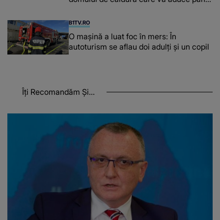
la 42 de grade Celsius
B1TV.RO
O maşină a luat foc în mers: În
autoturism se aflau doi adulți și un copil
Îți Recomandăm Și...