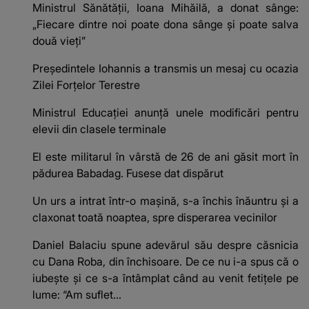
Ministrul Sănătăţii, Ioana Mihăilă, a donat sânge:
„Fiecare dintre noi poate dona sânge şi poate salva
două vieţi”
Președintele Iohannis a transmis un mesaj cu ocazia
Zilei Forțelor Terestre
Ministrul Educației anunță unele modificări pentru
elevii din clasele terminale
El este militarul în vârstă de 26 de ani găsit mort în
pădurea Babadag. Fusese dat dispărut
Un urs a intrat într-o mașină, s-a închis înăuntru și a
claxonat toată noaptea, spre disperarea vecinilor
Daniel Balaciu spune adevărul său despre căsnicia
cu Dana Roba, din închisoare. De ce nu i-a spus că o
iubește și ce s-a întâmplat când au venit fetițele pe
lume: “Am suflet...