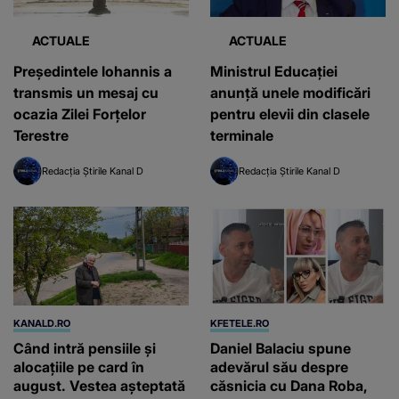
ACTUALE
ACTUALE
Președintele Iohannis a
Ministrul Educației
transmis un mesaj cu
anunță unele modificări
ocazia Zilei Forțelor
pentru elevii din clasele
Terestre
terminale
Redacția Știrile Kanal D
Redacția Știrile Kanal D
KANALD.RO
KFETELE.RO
Când intră pensiile și
Daniel Balaciu spune
alocațiile pe card în
adevărul său despre
august. Vestea așteptată
căsnicia cu Dana Roba,