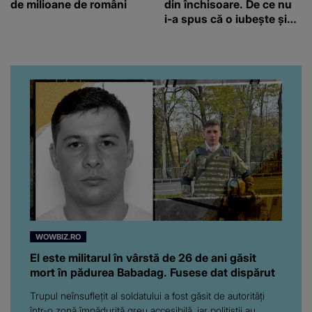
de milioane de români
din închisoare. De ce nu
i-a spus că o iubește și
ce s-a întâmplat când au
venit fetițele pe lume:
“Am suflet mare. Eu am
ajutat-o.”
WOWBIZ.RO
El este militarul în vârstă de 26 de ani găsit
mort în pădurea Babadag. Fusese dat dispărut
Trupul neînsuflețit al soldatului a fost găsit de autorități
într-o zonă împădurită greu accesibilă, iar polițiștii au