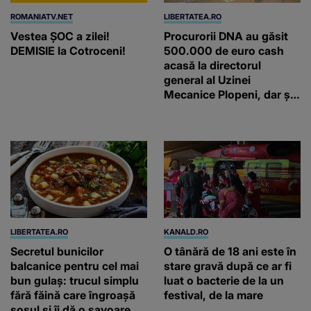
ROMANIATV.NET
LIBERTATEA.RO
Vestea ȘOC a zilei!
Procurorii DNA au găsit
DEMISIE la Cotroceni!
500.000 de euro cash
acasă la directorul
general al Uzinei
Mecanice Plopeni, dar și
două ceasuri Patek
Philippe și Rolex
LIBERTATEA.RO
KANALD.RO
Secretul bunicilor
O tânără de 18 ani este în
balcanice pentru cel mai
stare gravă după ce ar fi
bun gulaș: trucul simplu
luat o bacterie de la un
fără făină care îngroașă
festival, de la mare
sosul și îi dă o savoare