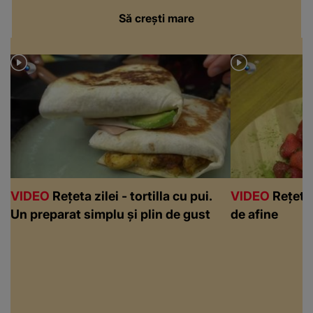
Să crești mare
VIDEO
Rețeta zilei - tortilla cu pui.
VIDEO
Rețeta 
Un preparat simplu și plin de gust
de afine