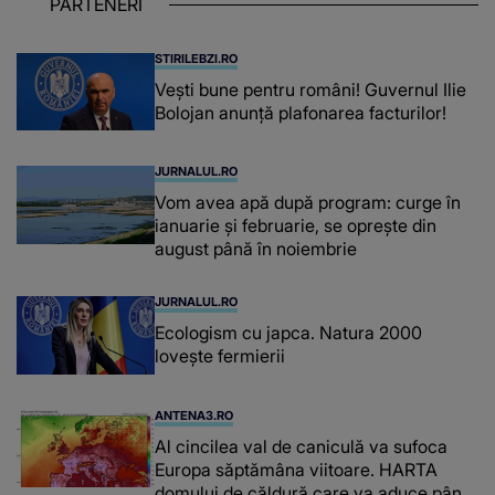
PARTENERI
STIRILEBZI.RO
Vești bune pentru români! Guvernul Ilie
Bolojan anunță plafonarea facturilor!
JURNALUL.RO
Vom avea apă după program: curge în
ianuarie și februarie, se oprește din
august până în noiembrie
JURNALUL.RO
Ecologism cu japca. Natura 2000
lovește fermierii
ANTENA3.RO
Al cincilea val de caniculă va sufoca
Europa săptămâna viitoare. HARTA
domului de căldură care va aduce până