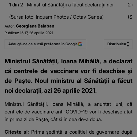
1 din 2 | Ministrul Sănătății a făcut declarații noi.
2 di
(Sursa foto: Inquam Photos / Octav Ganea)
(Su
Georgiana Balaban
Autor:
Publicat:
15:17, 26 aprilie 2021
Distribuie
Adaugă-ne ca sursă preferată în Google
Ministrul Sănătăţii, Ioana Mihăilă, a declarat
că centrele de vaccinare vor fi deschise și
de Paște. Noul ministru al Sănătății a făcut
noi declarații, azi 26 aprilie 2021.
Ministrul Sănătăţii, Ioana Mihăilă, a anunţat luni, că
centrele de vaccinare anti-COVID-19 vor fi deschise atât
în prima zi de Paşte, cât şi în cea de-a doua.
Citeste si:
Prima ședință a coaliției de guvernare după