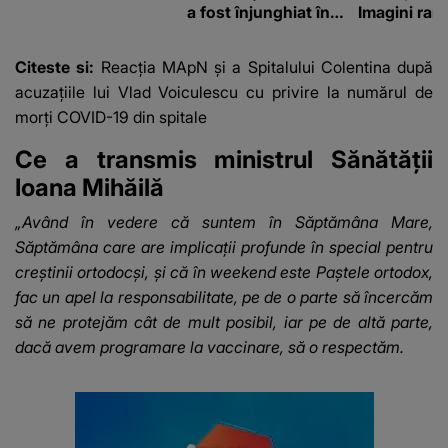
a fost înjunghiat în
Imagini rare
inimă, iar concubina
impresiona
lui se numără printre
construcție
Citeste si:
Reacția MApN și a Spitalului Colentina după
suspecți
acuzațiile lui Vlad Voiculescu cu privire la numărul de
morți COVID-19 din spitale
Ce a transmis ministrul Sănătății
Ioana Mihăilă
„Având în vedere că suntem în Săptămâna Mare,
Săptămâna care are implicaţii profunde în special pentru
creştinii ortodocşi, şi că în weekend este Paştele ortodox,
fac un apel la responsabilitate, pe de o parte să încercăm
să ne protejăm cât de mult posibil, iar pe de altă parte,
dacă avem programare la vaccinare, să o respectăm.