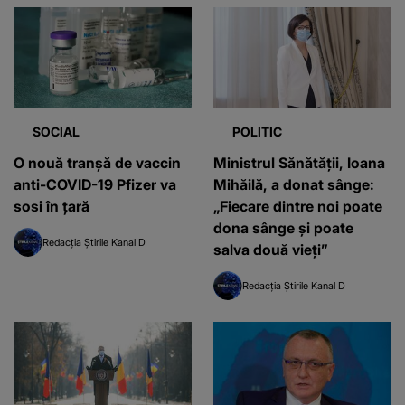
SOCIAL
POLITIC
O nouă tranșă de vaccin
Ministrul Sănătăţii, Ioana
anti-COVID-19 Pfizer va
Mihăilă, a donat sânge:
sosi în țară
„Fiecare dintre noi poate
dona sânge şi poate
Redacția Știrile Kanal D
salva două vieţi”
Redacția Știrile Kanal D