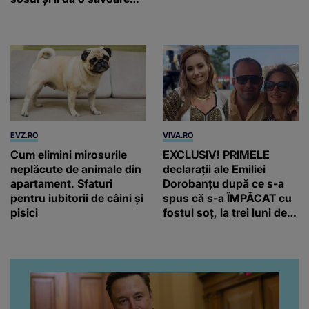
unică
EVZ.RO
VIVA.RO
Cum elimini mirosurile
EXCLUSIV! PRIMELE
neplăcute de animale din
declarații ale Emiliei
apartament. Sfaturi
Dorobanțu după ce s-a
pentru iubitorii de câini și
spus că s-a ÎMPĂCAT cu
pisici
fostul soț, la trei luni de
când au divorțat. Ce-a
putut să spună frumoasa
artistă i-a lăsat MASCĂ
pe toți. De data aceasta,
chiar a rupt tăcerea:
”Poate că aveam să ne