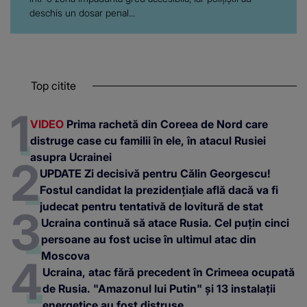
deschis un dosar penal...
Top citite
VIDEO
Prima rachetă din Coreea de Nord care
distruge case cu familii în ele, în atacul Rusiei
asupra Ucrainei
UPDATE Zi decisivă pentru Călin Georgescu!
Fostul candidat la prezidențiale află dacă va fi
judecat pentru tentativă de lovitură de stat
Ucraina continuă să atace Rusia. Cel puțin cinci
persoane au fost ucise în ultimul atac din
Moscova
Ucraina, atac fără precedent în Crimeea ocupată
de Rusia. "Amazonul lui Putin" și 13 instalații
energetice au fost distruse