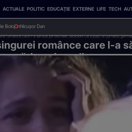
ACTUALE
POLITIC
EDUCAȚIE
EXTERNE
LIFE
TECH
AU
Ilie Bolojan
Nicușor Dan
gurei românce care l-a sărutat pe Michael Jackson! Ce a pățit un jurnalist germ
 singurei românce care l-a s
 a pățit un jurnalist german
să o găsească pe Cora?