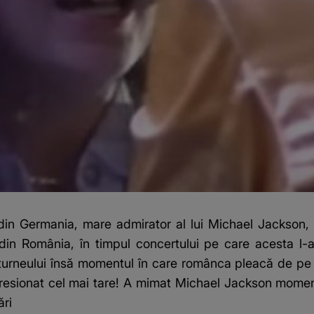
io din Germania, mare admirator al lui Michael Jackso
in România, în timpul concertului pe care acesta l-a 
turneului însă momentul în care românca pleacă de pe s
impresionat cel mai tare! A mimat Michael Jackson momen
ări