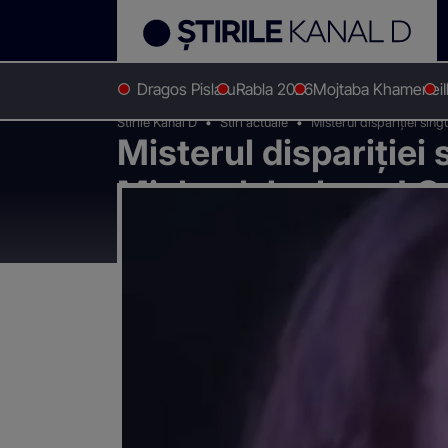
Dragos Pislaru
Rabla 2026
Mojtaba Khamenei
Stirile Kanal D
Stiri actuale
Misterul dispariției sin
Misterul dispariției
Michael Jackson! Ce
venit la București 