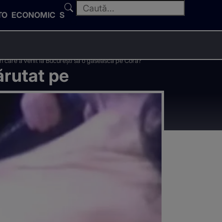
TO
ECONOMIC
SPORT
an care a venit la București să o găsească pe Cora?
ărutat pe
 care a