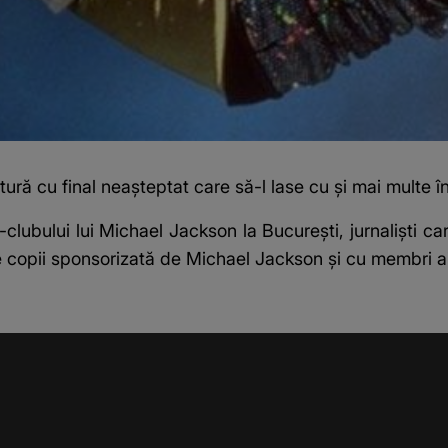
ră cu final neașteptat care să-l lase cu și mai multe î
i-clubului lui Michael Jackson la București, jurnaliști 
e copii sponsorizată de Michael Jackson și cu membri ai f