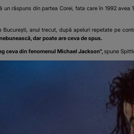
 un răspuns din partea Corei, fata care în 1992 avea 17 
re București, anul trecut, după apeluri repetate pe contu
 nebunească, dar poate are ceva de spus.
leg ceva din fenomenul Michael Jackson”,
spune Spittl