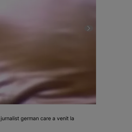
 jurnalist german care a venit la
2 din 4 | Mist
București să 