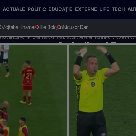
ACTUALE
POLITIC
EDUCAȚIE
EXTERNE
LIFE
TECH
AU
6
Mojtaba Khamenei
Ilie Bolojan
Nicușor Dan
 fotbalistul Romei, Evan Ndicka, s-a prabusit pe teren. Nu a avut probleme cu
pentru care fotbalistul Rom
t pe teren. Nu a avut probl