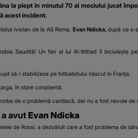
 la piept în minutul 70 al meciului jucat împot
ă acest incident.
listul
ivorian de la AS Roma,
Evan Ndicka,
după ce s-a
bia Saudită! Un fan al lui Al-Ittihad îl biciuiește
ușit să-l stabilizeze pe fotbalistului născut în Franța.
arga, în stare conștientă.
ost vorba de o problemă cardiacă, dar nu a fost nevoie de ut
 a avut
Evan Ndicka
niele de Rossi
, a dezvăluit care a fost problema de săn