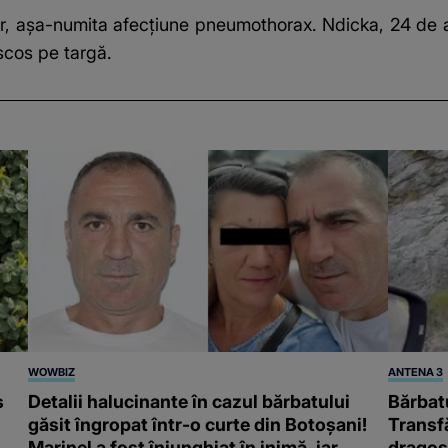
r, așa-numita afecțiune pneumothorax. Ndicka, 24 de an
scos pe targă.
WOWBIZ
ANTENA 3
s
Detalii halucinante în cazul bărbatului
Bărbatu
găsit îngropat într-o curte din Botoșani!
Transf
Marinel a fost înjunghiat în inimă, iar
dragost