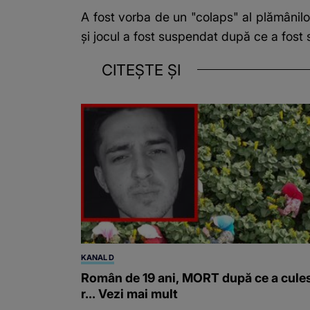
A fost vorba de un "colaps" al plămânilo
și jocul a fost suspendat după ce a fost 
CITEȘTE ȘI
KANAL D
Român de 19 ani, MORT după ce a cule
r... Vezi mai mult