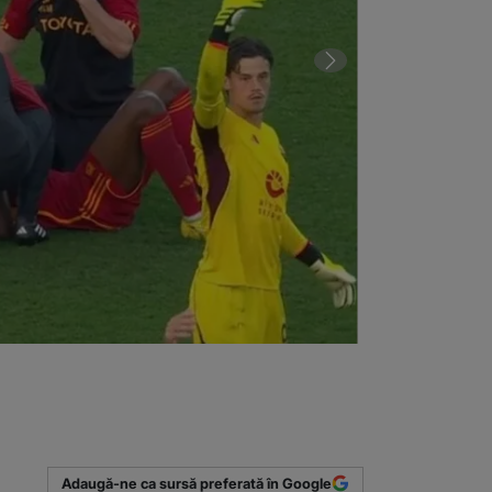
2 din 3 | Ce 
(Sursa foto: 
Adaugă-ne ca sursă preferată în Google