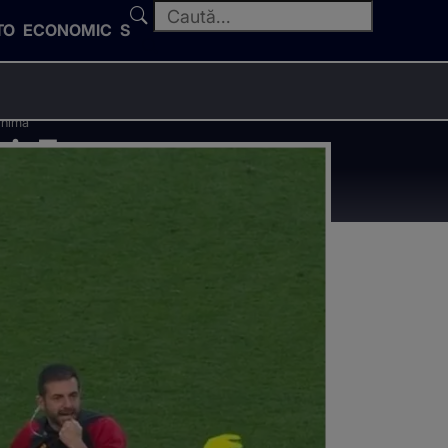
TO
ECONOMIC
SPORT
 inima
ei, Evan
eme cu inima