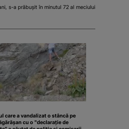
i, s-a prăbușit în minutul 72 al meciului
l care a vandalizat o stâncă pe
ăgărășan cu o "declaraţie de
e" e căutat de poliție și comisarii