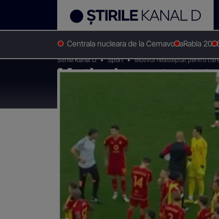
Centrala nucleara de la Cernavoda
Rabla 202
Stirile Kanal D
Sport
Motivul neasteptat pentru care
Motivul neasteptat 
Ndicka, s-a prabusi