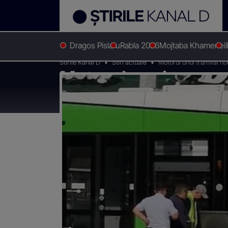
Dragos Pislaru
Rabla 2026
Mojtaba Khamenei
Stirile Kanal D
Stiri actuale
Motorul unui tramvai nou
Motorul unui tramvai
Capitală. Focul a fo