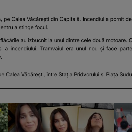
, pe Calea Văcărești din Capitală. Incendiul a pornit de
pentru a stinge focul.
r flăcările au izbucnit la unul dintre cele două motoare
 și a incendiului. Tramvaiul era unul nou şi face par
e.
 Calea Văcărești, între Stația Pridvorului și Piața Sudul