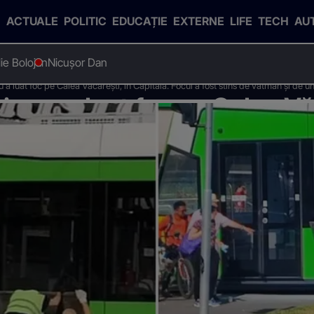
ACTUALE
POLITIC
EDUCAȚIE
EXTERNE
LIFE
TECH
AU
Ilie Bolojan
Nicușor Dan
 a luat foc pe Calea Văcărești, în Capitală. Focul a fost stins de vatman și de 
 nou a luat foc pe Calea Văc
st stins de vatman și de un