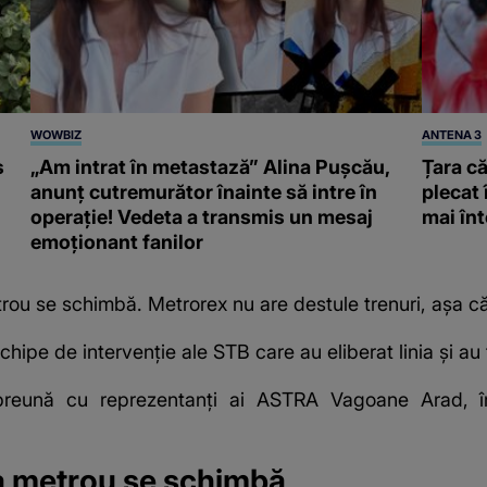
WOWBIZ
ANTENA 3
s
„Am intrat în metastază” Alina Pușcău,
Țara că
anunț cutremurător înainte să intre în
plecat 
operație! Vedeta a transmis un mesaj
mai înt
emoționant fanilor
trou se schimbă. Metrorex nu are destule trenuri, așa că
hipe de intervenție ale STB care au eliberat linia și au 
reună cu reprezentanți ai ASTRA Vagoane Arad, în v
la metrou se schimbă