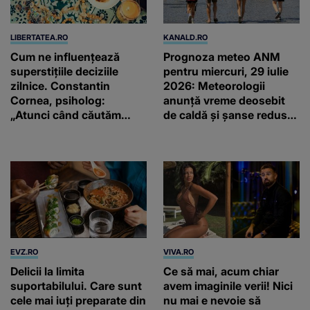
LIBERTATEA.RO
KANALD.RO
Cum ne influențează
Prognoza meteo ANM
superstițiile deciziile
pentru miercuri, 29 iulie
zilnice. Constantin
2026: Meteorologii
Cornea, psiholog:
anunță vreme deosebit
„Atunci când căutăm
de caldă și șanse reduse
prea multe garanții în
de precipitații
superstiții, ne putem trezi
că dezvoltăm tulburări”
EVZ.RO
VIVA.RO
Delicii la limita
Ce să mai, acum chiar
suportabilului. Care sunt
avem imaginile verii! Nici
cele mai iuți preparate din
nu mai e nevoie să