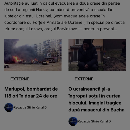
Autoritățile au luat în calcul evacuarea a două orașe din partea
de sud a regiunii Harkiv, ca măsură preventivă a escaladării
luptelor din estul Ucrainei. „Vom evacua acele orașe în
coordonare cu Forțele Armate ale Ucrainei , în special pe direcția
Izium: orașul Lozova, orașul Barvinkove — pentru a preveni...
EXTERNE
EXTERNE
Mariupol, bombardat de
O ucraineancă și-a
118 ori în doar 24 de ore
îngropat soțul în curtea
blocului. Imagini tragice
Redacția Știrile Kanal D
după masacrul din Bucha
Redacția Știrile Kanal D