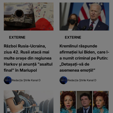
EXTERNE
EXTERNE
Război Rusia-Ucraina,
Kremlinul răspunde
ziua 42. Rusii atacă mai
afirmației lui Biden, care l-
multe orașe din regiunea
a numit criminal pe Putin:
Harkov și anunță "asaltul
„Detașați-vă de
final" în Mariupol
asemenea emoții!”
Redacția Știrile Kanal D
Redacția Știrile Kanal D