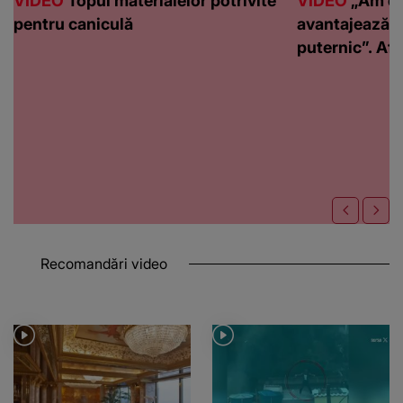
VIDEO
Topul materialelor potrivite
VIDEO
„Am de
pentru caniculă
avantajează c
puternic”. Află
Recomandări video