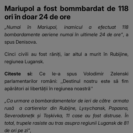
Mariupol a fost bommbardat de 118
ori în doar 24 de ore
„Numai în Mariupol, inamicul a efectuat 118
bombardamente aeriene numai în ultimele 24 de ore”
, a
spus Denisova.
Cinci civili au fost răniți, iar altul a murit în Rubijine,
regiunea Lugansk.
Citeste si:
Ce le-a spus Volodimir Zelenski
parlamentarilor români: ,,Destinul nostru este să fim
apărători ai libertăţii în regiunea noastră''
„Ca urmare a bombardamentelor de ieri de către
armata
rusă
a cartierelor din Rubijne, Lysychansk, Popasna,
Severodonețk și Toșkivka, 11 case au fost distruse. În
total, trupele rasiste au tras asupra regiunii Lugansk de 81
de ori pe zi”
,