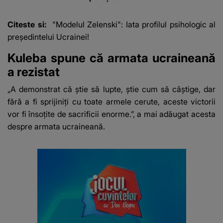
Vedeta a transmis un
mesaj emoționant
Citeste si:
"Modelul Zelenski": Iata profilul psihologic al
fanilor
președintelui Ucrainei!
Kuleba spune că armata ucraineană
a rezistat
„A demonstrat că ştie să lupte, ştie cum să câştige, dar
fără a fi sprijiniţi cu toate armele cerute, aceste victorii
vor fi însoţite de sacrificii enorme.”, a mai adăugat acesta
despre armata ucraineană.