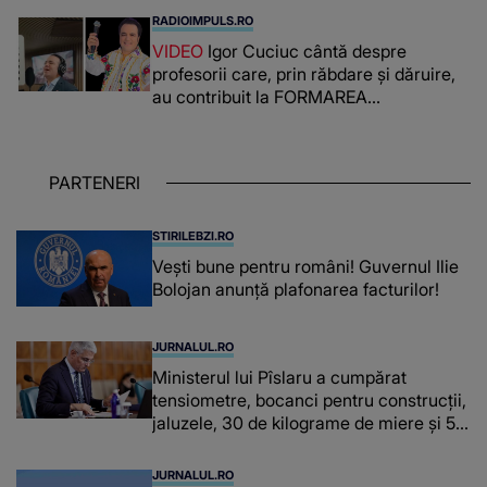
românca ucisă în Italia și ascunsă în
RADIOIMPULS.RO
lada unui pat: " Îmi pare rău că nu am
VIDEO
Igor Cuciuc cântă despre
reușit să fac mai mult pentru ea și..."
profesorii care, prin răbdare și dăruire,
au contribuit la FORMAREA
OAMENILOR DE ASTĂZI. Ce spune
despre dascălii care lasă amprente
puternice ÎN SUFLETELE ELEVILOR,
PARTENERI
chiar și după trecerea anilor: "De
fiecare dată când..."
STIRILEBZI.RO
Vești bune pentru români! Guvernul Ilie
Bolojan anunță plafonarea facturilor!
JURNALUL.RO
Ministerul lui Pîslaru a cumpărat
tensiometre, bocanci pentru construcții,
jaluzele, 30 de kilograme de miere și 50
de kilograme de cafea
JURNALUL.RO