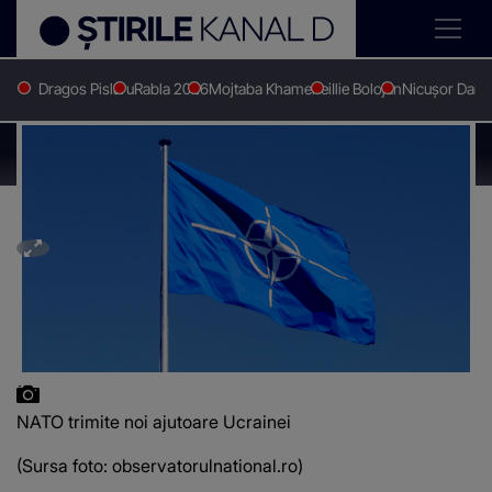
Dragos Pislaru
Rabla 2026
Mojtaba Khamenei
Ilie Bolojan
Nicușor Dan
Stirile Kanal D
Stiri externe
NATO trimite noi ajutoare Ucrainei
NATO trimite noi ajutoare Ucrainei
NATO trimite noi ajutoare Ucrainei
(Sursa foto: observatorulnational.ro)