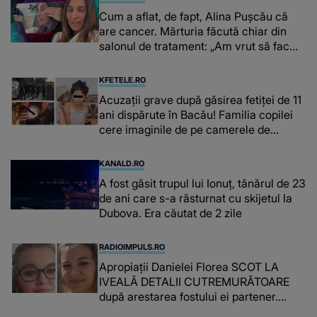
Cum a aflat, de fapt, Alina Pușcău că
are cancer. Mărturia făcută chiar din
salonul de tratament: „Am vrut să fac
niște genuflexiuni și a început să mă
înțepe sânul”
KFETELE.RO
Acuzații grave după găsirea fetiței de 11
ani dispărute în Bacău! Familia copilei
cere imaginile de pe camerele de
supraveghere: „Nu s-a mai dus sora
mea...”
KANALD.RO
A fost găsit trupul lui Ionuț, tânărul de 23
de ani care s-a răsturnat cu skijetul la
Dubova. Era căutat de 2 zile
RADIOIMPULS.RO
Apropiații Danielei Florea SCOT LA
IVEALĂ DETALII CUTREMURĂTOARE
după arestarea fostului ei partener.
PRIN CE A FOST NEVOITĂ să treacă