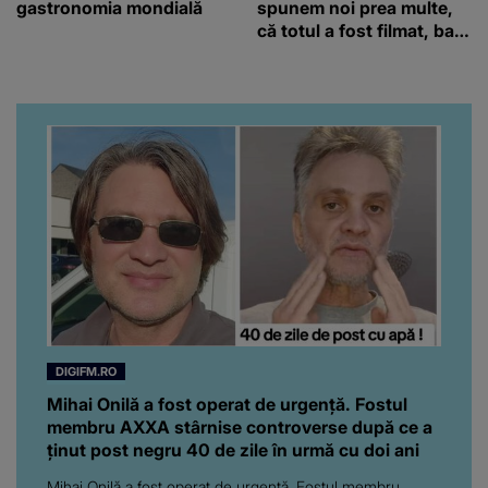
gastronomia mondială
spunem noi prea multe,
că totul a fost filmat, ba
chiar artistul și-a întrebat
iubita dacă e adevărat! Și
da, frumoasa iubită a lui
Florin Ristei e...
DIGIFM.RO
Mihai Onilă a fost operat de urgență. Fostul
membru AXXA stârnise controverse după ce a
ținut post negru 40 de zile în urmă cu doi ani
Mihai Onilă a fost operat de urgență. Fostul membru