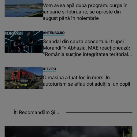
Vom avea apă după program: curge în
ianuarie și februarie, se oprește din
august până în noiembrie
ANTENA3.RO
Scandal din cauza concertului trupei
Morandi în Abhazia. MAE reacționează:
"România susține integritatea teritorială
a Georgiei"
B1TV.RO
O maşină a luat foc în mers: În
autoturism se aflau doi adulți și un copil
Îți Recomandăm Și...