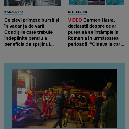
KANALD.RO
KFETELE.RO
Ce elevi primesc bursă și
VIDEO
Carmen Harra,
în vacanța de vară.
declarații despre ce ar
Condițiile care trebuie
putea să se întâmple în
îndeplinite pentru a
România în următoarea
beneficia de sprijinul
perioadă: “Cineva la care
financiar
nici nu vă așteptați!”