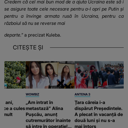
Credem că cel mai bun mod de a ajuta Ucraina este să i
se asigure toate cele necesare pentru a-l opri pe Putin şi
pentru a învinge armata rusă în Ucraina, pentru ca
războiul să nu se reverse mai
departe.”
a precizat Kuleba.
CITEȘTE ȘI
WOWBIZ
ANTENA 3
9 ani,
„Am intrat în
Țara căreia i-a
 ce a cules
metastază” Alina
dispărut Președintele.
ai mult
Pușcău, anunț
A plecat în vacanță de
cutremurător înainte
două luni și nu s-a
să intre în operație!
mai întors