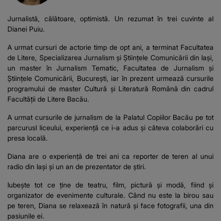
Jurnalistă, călătoare, optimistă. Un rezumat în trei cuvinte al
Dianei Puiu.
A urmat cursuri de actorie timp de opt ani, a terminat Facultatea
de Litere, Specializarea Jurnalism și Științele Comunicării din Iași,
un master în Jurnalism Tematic, Facultatea de Jurnalism și
Științele Comunicării, București, iar în prezent urmează cursurile
programului de master Cultură și Literatură Română din cadrul
Facultății de Litere Bacău.
A urmat cursurile de jurnalism de la Palatul Copiilor Bacău pe tot
parcurusl liceului, experiență ce i-a adus și câteva colaborări cu
presa locală.
Diana are o experiență de trei ani ca reporter de teren al unui
radio din Iași și un an de prezentator de știri.
Iubește tot ce ține de teatru, film, pictură și modă, fiind și
organizator de evenimente culturale. Când nu este la birou sau
pe teren, Diana se relaxează în natură și face fotografii, una din
pasiunile ei.