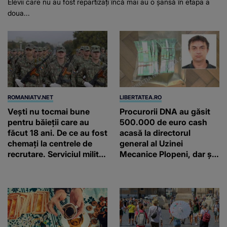
Elevii care nu au fost repartizați încă mai au o șansă în etapa a
doua...
ROMANIATV.NET
LIBERTATEA.RO
Vești nu tocmai bune
Procurorii DNA au găsit
pentru băieții care au
500.000 de euro cash
făcut 18 ani. De ce au fost
acasă la directorul
chemați la centrele de
general al Uzinei
recrutare. Serviciul militar
Mecanice Plopeni, dar și
obligatoriu NU a fost
două ceasuri Patek
ANULAT în România!
Philippe și Rolex