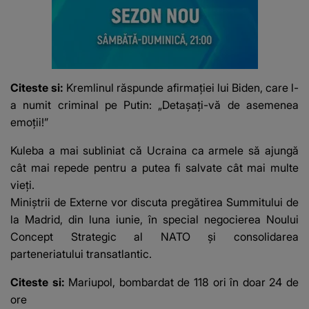
Citeste si:
Kremlinul răspunde afirmației lui Biden, care l-
a numit criminal pe Putin: „Detașați-vă de asemenea
emoții!”
Kuleba a mai subliniat că Ucraina ca armele să ajungă
cât mai repede pentru a putea fi salvate cât mai multe
vieți.
Miniştrii de Externe vor discuta
pregătirea Summitului de
la Madrid
, din luna iunie, în special negocierea Noului
Concept Strategic al NATO şi consolidarea
parteneriatului transatlantic.
Citeste si:
Mariupol, bombardat de 118 ori în doar 24 de
ore