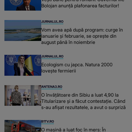
Bolojan anunță plafonarea facturilor!
JURNALUL.RO
Vom avea apă după program: curge în
ianuarie și februarie, se oprește din
august până în noiembrie
JURNALUL.RO
Ecologism cu japca. Natura 2000
lovește fermierii
ANTENA3.RO
O învățătoare din Sibiu a luat 4,90 la
Titularizare și a făcut contestație. Când
s-au afișat rezultatele, a avut o surpriză
B1TV.RO
O maşină a luat foc în mers: În