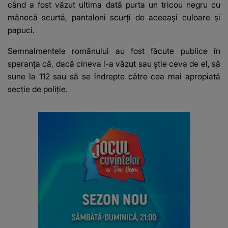
când a fost văzut ultima dată purta un tricou negru cu
mânecă scurtă, pantaloni scurți de aceeași culoare și
papuci.
Semnalmentele românului au fost făcute publice în
speranța că, dacă cineva l-a văzut sau știe ceva de el, să
sune la 112 sau să se îndrepte către cea mai apropiată
secție de poliție.