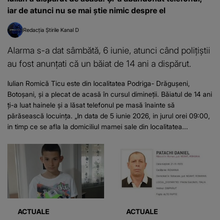
iar de atunci nu se mai știe nimic despre el
Redacția Știrile Kanal D
Alarma s-a dat sâmbătă, 6 iunie, atunci când polițiștii
au fost anunțati că un băiat de 14 ani a dispărut.
Iulian Romică Ticu este din localitatea Podriga- Drăguşeni,
Botoșani, și a plecat de acasă în cursul dimineții. Băiatul de 14 ani
ți-a luat hainele și a lăsat telefonul pe masă înainte să
părăsească locuința. „In data de 5 iunie 2026, in jurul orei 09:00,
in timp ce se afla la domiciliul mamei sale din localitatea...
ACTUALE
ACTUALE