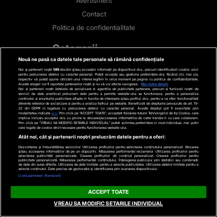
Avertisment
Contact
Politica de confidentialitate
Categorii
Nouă ne pasă ca datele tale personale să rămână confidențiale
Stiri actuale
Noi și partenerii noștri
589
stocăm și/sau accesăm informații pe dispozitivul dvs., precum identificatorii cookie unici
pentru prelucrarea datelor cu caracter personal. Puteți accepta sau gestiona preferințele dvs. făcând clic mai jos,
Stiri Politice
respectiv vă puteți opune utilizării unui interes legitim în orice moment pe pagina cu politica de confidențialitate.
Aceste alegeri vor fi raportate partenerilor noștri și nu vă vor afecta navigarea.
Mai multe detalii
Noi si partenerii nostri (retelele de socializare si agentiile de publicitate partenere, precum si furnizorii nostri de
Educatie
servicii de date analitice) prelucram date pentru a permite website-ului sa functioneze, pentru a personaliza
continutul si anunturile publicitare afisate in functie de interesele si/sau profilul dvs., pentru a va oferi functionalitati
aferente retelelor de socializare si pentru a analiza traficul pe website. Beneficiati de drepturile prevazute de art. 15-
Stiri externe
22 din GDPR in legatura cu prelucrarea datelor cu caracter personal. Aceste drepturi pot fi exercitate prin
modalitatea indicata
aici
. Prin click pe “ACCEPT TOATE”, acceptati folosirea tuturor Tehnologiilor de tip Cookie, care
implica inclusiv acceptul dvs. cu privire la stocarea/accesarea informatiilor de catre Vendor-ii cu care colaboram.
Life
Prin click pe “VREAU SA MODIFIC SETARILE INDIVIDUAL” puteti schimba preferintele in mod individual, mai putin
cele legate de cookie strict necesare pentru functionarea website-ului.
Tech
Atât noi, cât și partenerii noștri prelucrăm datele pentru a oferi:
Stiri auto
Dezvoltarea și îmbunătățirea serviciilor. Utilizarea profilurilor pentru selectarea conținutului personalizat. Stocarea
și/sau accesarea informațiilor de pe un dispozitiv. Măsurarea performanței reclamelor. Utilizarea profilurilor pentru
selectarea publicității personalizate. Crearea profilurilor de conținut personalizat. Crearea profilurilor pentru
Stiri economice
publicitate personalizată. Măsurarea performanței conținutului. Înțelegerea publicului prin statistici sau combinații
de date din surse diferite. Utilizarea de date limitate pentru a selecta publicitatea. Utilizarea datelor limitate pentru a
selecta conținutul. Date precise de geolocație și identificarea prin scanarea dispozitivului.
Sport
Listă parteneri (furnizori)
ACCEPT TOATE
Contact
VREAU SA MODIFIC SETARILE INDIVIDUAL
Bd. Mărăști 65-67,