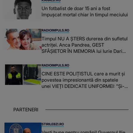
Un fotbalist de doar 15 ani a fost
împușcat mortal chiar în timpul meciului
RADIOIMPULS.RO
Timpul NU A ȘTERS durerea din sufletul
actriței. Anca Pandrea, GEST
SFÂȘIETOR ÎN MEMORIA lui Iurie Darie:
"A fost copleșitor. Pe măsură ce trece
timpul parcă..."
RADIOIMPULS.RO
CINE ESTE POLIȚISTUL care a murit și
povestea impresionantă din spatele
unei VIEȚI DEDICATE UNIFORMEI: "Și-a
îndeplinit misiunile cu responsabilitate,
iar în relația cu colegii a fost un sprijin,
un sfătuitor și un..."
PARTENERI
STIRILEBZI.RO
Vești bune pentru români! Guvernul Ilie