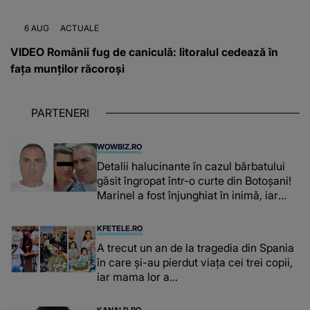
6 AUG
ACTUALE
VIDEO Românii fug de caniculă: litoralul cedează în
fața munților răcoroși
PARTENERI
WOWBIZ.RO
Detalii halucinante în cazul bărbatului
găsit îngropat într-o curte din Botoșani!
Marinel a fost înjunghiat în inimă, iar
concubina lui se numără printre
suspecți
KFETELE.RO
A trecut un an de la tragedia din Spania
în care și-au pierdut viața cei trei copii,
iar mama lor a…
KANALD.RO