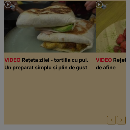
VIDEO
Rețeta zilei - tortilla cu pui.
VIDEO
Rețeta 
Un preparat simplu și plin de gust
de afine