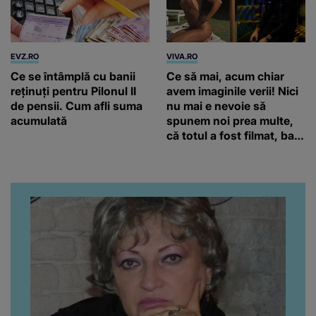
EVZ.RO
VIVA.RO
Ce se întâmplă cu banii
Ce să mai, acum chiar
reținuți pentru Pilonul II
avem imaginile verii! Nici
de pensii. Cum afli suma
nu mai e nevoie să
acumulată
spunem noi prea multe,
că totul a fost filmat, ba
chiar artistul și-a întrebat
iubita dacă e adevărat! Și
da, frumoasa iubită a lui
Florin Ristei e...