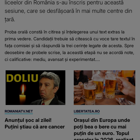
liceelor din România s-au înscris pentru această
sesiune, care se desfășoară în mai multe centre din
țară.
Proba orală constă în citirea și înțelegerea unui text extras la
prima vedere. Candidații trebuie să citească cu voce tare textul în
fața comisiei și să răspundă la trei cerințe legate de acesta. Spre
deosebire de probele scrise, la această etapă nu se acordă note,
ci calificative: mediu, avansat și experimentat....
ROMANIATV.NET
LIBERTATEA.RO
Anunţul şoc al zilei!
Orașul din Europa unde
Puţini ştiau că are cancer
poți bea o bere cu mai
puțin de un euro. Topul
orașelor în 2026, realizat