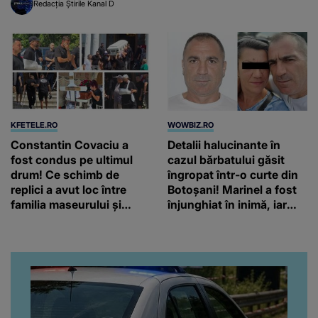
Redacția Știrile Kanal D
KFETELE.RO
WOWBIZ.RO
Constantin Covaciu a
Detalii halucinante în
fost condus pe ultimul
cazul bărbatului găsit
drum! Ce schimb de
îngropat într-o curte din
replici a avut loc între
Botoșani! Marinel a fost
familia maseurului și
înjunghiat în inimă, iar
clubul Dinamo: “Am vrut
concubina lui se numără
să văd caracterul și
printre suspecți
obrazul.”