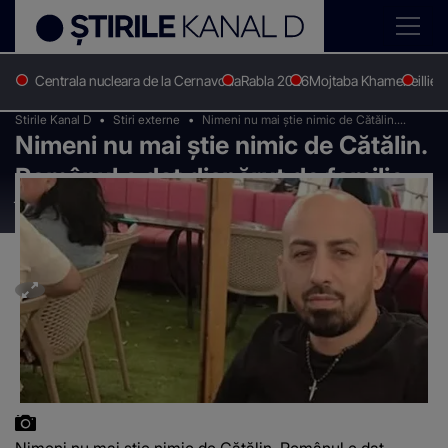
Centrala nucleara de la Cernavoda
Rabla 2026
Mojtaba Khamenei
Ilie 
Stirile Kanal D
Stiri externe
Nimeni nu mai știe nimic de Cătălin.
Nimeni nu mai știe nimic de Cătălin.
Românul e dat dispărut de familie, în Italia
Românul e dat dispărut de familie,
în Italia