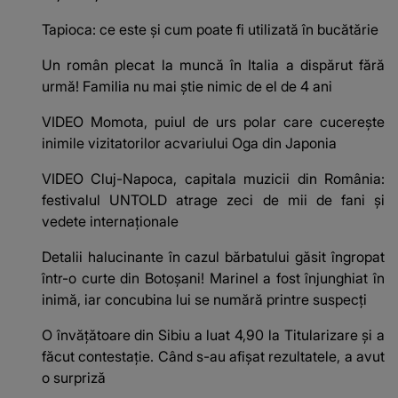
Tapioca: ce este și cum poate fi utilizată în bucătărie
Un român plecat la muncă în Italia a dispărut fără
urmă! Familia nu mai știe nimic de el de 4 ani
VIDEO Momota, puiul de urs polar care cucerește
inimile vizitatorilor acvariului Oga din Japonia
VIDEO Cluj-Napoca, capitala muzicii din România:
festivalul UNTOLD atrage zeci de mii de fani și
vedete internaționale
Detalii halucinante în cazul bărbatului găsit îngropat
într-o curte din Botoșani! Marinel a fost înjunghiat în
inimă, iar concubina lui se numără printre suspecți
O învățătoare din Sibiu a luat 4,90 la Titularizare și a
făcut contestație. Când s-au afișat rezultatele, a avut
o surpriză