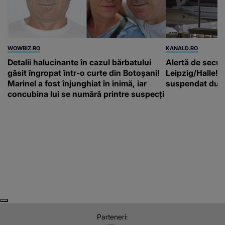
WOWBIZ.RO
KANALD.RO
Detalii halucinante în cazul bărbatului
Alertă de secur
găsit îngropat într-o curte din Botoșani!
Leipzig/Halle! T
Marinel a fost înjunghiat în inimă, iar
suspendat după
concubina lui se numără printre suspecți
Next
Previous
Parteneri: