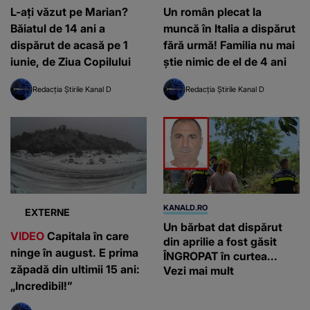
L-ați văzut pe Marian?
Un român plecat la
Băiatul de 14 ani a
muncă în Italia a dispărut
dispărut de acasă pe 1
fără urmă! Familia nu mai
iunie, de Ziua Copilului
știe nimic de el de 4 ani
Redacția Știrile Kanal D
Redacția Știrile Kanal D
KANALD.RO
EXTERNE
Un bărbat dat dispărut
VIDEO
Capitala în care
din aprilie a fost găsit
ninge în august. E prima
ÎNGROPAT în curtea...
zăpadă din ultimii 15 ani:
Vezi mai mult
„Incredibil!”