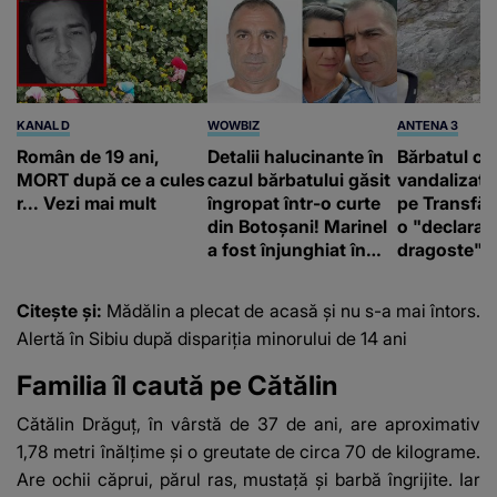
KANAL D
WOWBIZ
ANTENA 3
Român de 19 ani,
Detalii halucinante în
Bărbatul ca
MORT după ce a cules
cazul bărbatului găsit
vandalizat 
r... Vezi mai mult
îngropat într-o curte
pe Transfă
din Botoșani! Marinel
o "declaraţ
a fost înjunghiat în
dragoste" e
inimă, iar concubina
poliție și c
lui se numără printre
mediu
Citește și:
Mădălin a plecat de acasă și nu s-a mai întors.
suspecți
Alertă în Sibiu după dispariția minorului de 14 ani
Familia îl caută pe Cătălin
Cătălin Drăguț, în vârstă de 37 de ani, are aproximativ
1,78 metri înălțime și o greutate de circa 70 de kilograme.
Are ochii căprui, părul ras, mustață și barbă îngrijite. Iar