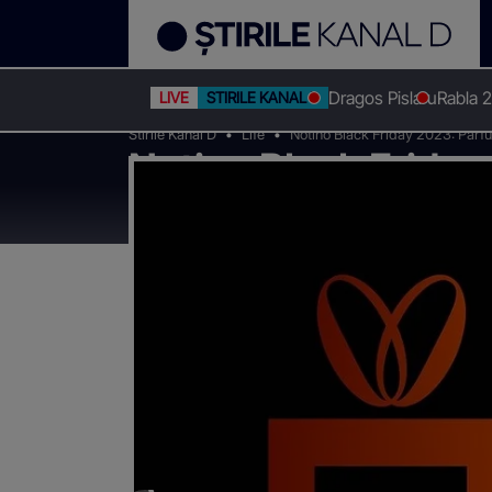
Dragos Pislaru
Rabla 
LIVE
STIRILE KANAL D
Stirile Kanal D
Life
Notino Black Friday 2023: Parfumu
Notino Black Friday 
irezistibile!