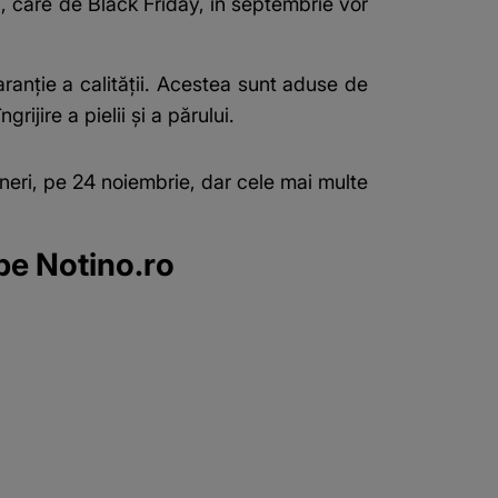
tă, care de Black Friday, în septembrie vor
anție a calității. Acestea sunt aduse de
jire a pielii și a părului.
eri, pe 24 noiembrie, dar cele mai multe
 pe Notino.ro