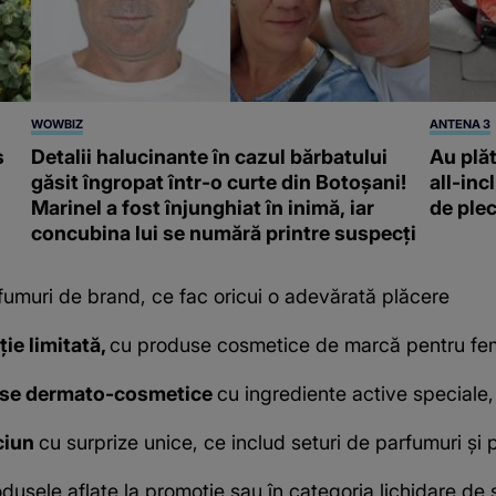
WOWBIZ
ANTENA 3
s
Detalii halucinante în cazul bărbatului
Au plăt
găsit îngropat într-o curte din Botoșani!
all-inc
Marinel a fost înjunghiat în inimă, iar
de plec
concubina lui se numără printre suspecți
rfumuri de brand, ce fac oricui o adevărată plăcere
ție limitată,
cu produse cosmetice de marcă pentru fe
se dermato-cosmetice
cu ingrediente active speciale, 
ciun
cu surprize unice, ce includ seturi de parfumuri și 
odusele aflate la promoție sau în categoria lichidare de 