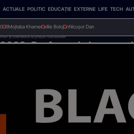
ACTUALE
POLITIC
EDUCAȚIE
EXTERNE
LIFE
TECH
AU
2026
Mojtaba Khamenei
Ilie Bolojan
Nicușor Dan
ri și cosmetice la prețuri irezistibile!
2023: Parfumuri și cosmetic