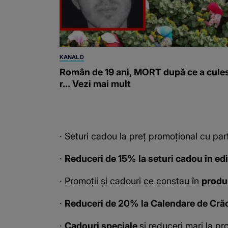
KANAL D
Român de 19 ani, MORT după ce a cule
r... Vezi mai mult
· Seturi cadou la preț promoțional cu pa
·
Reduceri de 15% la seturi cadou în edi
· Promoții și cadouri ce constau în
produ
·
Reduceri de 20% la Calendare de Cră
·
Cadouri speciale
și reduceri mari la pr