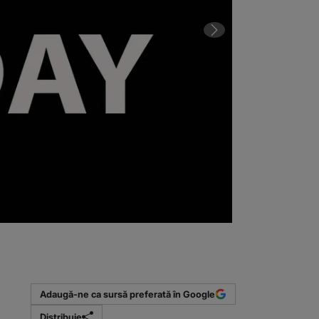
2 din 2 | Notin
Adaugă-ne ca sursă preferată în Google
Distribuie