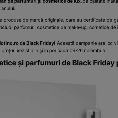
an de parfumuri și cosmetice de lux,
de calitate înal
 anului.
 produse de marcă originale, care au certificate de gar
nclud: parfumuri, cosmetice de make-up, cometice de îngri
otino.ro de Black Friday!
Această campanie are loc vin
rețuri irezistibile și în perioada 06-26 noiembrie.
etice și parfumuri de Black Friday